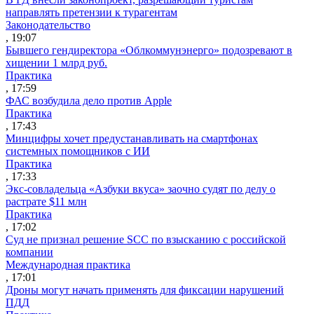
направлять претензии к турагентам
Законодательство
, 19:07
Бывшего гендиректора «Облкоммунэнерго» подозревают в
хищении 1 млрд руб.
Практика
, 17:59
ФАС возбудила дело против Apple
Практика
, 17:43
Минцифры хочет предустанавливать на смартфонах
системных помощников с ИИ
Практика
, 17:33
Экс-совладельца «Азбуки вкуса» заочно судят по делу о
растрате $11 млн
Практика
, 17:02
Суд не признал решение SCC по взысканию с российской
компании
Международная практика
, 17:01
Дроны могут начать применять для фиксации нарушений
ПДД