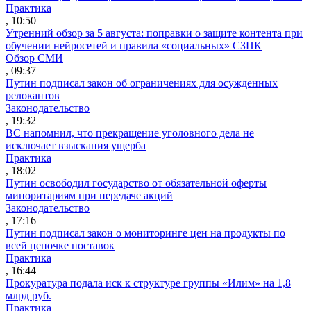
Практика
, 10:50
Утренний обзор за 5 августа: поправки о защите контента при
обучении нейросетей и правила «социальных» СЗПК
Обзор СМИ
, 09:37
Путин подписал закон об ограничениях для осужденных
релокантов
Законодательство
, 19:32
ВС напомнил, что прекращение уголовного дела не
исключает взыскания ущерба
Практика
, 18:02
Путин освободил государство от обязательной оферты
миноритариям при передаче акций
Законодательство
, 17:16
Путин подписал закон о мониторинге цен на продукты по
всей цепочке поставок
Практика
, 16:44
Прокуратура подала иск к структуре группы «Илим» на 1,8
млрд руб.
Практика