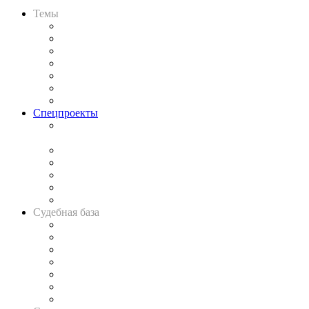
Темы
Практика
Законодательство
Процесс
Исследования
Рынок юридических услуг
Юридическое сообщество
Важнейшие правовые темы в прессе
Спецпроекты
Подкаст «В здравом уме
и твёрдой памяти»
Legal Design
Банкротная панорама
Советы для литигаторов
Сговоры на торгах
Авто
Судебная база
Картотека арбитражных дел
Решения арбитражных судов
Календарь рассмотрения арбитражных дел
Досье судей
Информация о судах
RSS лента новостей
Вакансии для юристов