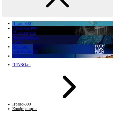
Право-300
Юррынок РФ:
35 лет спустя
Экологическое
право
Best Law
Firm Marketing
ПМЮФ 2026
ПРАВО.ru
Право-300
Конференции