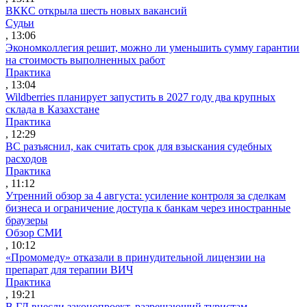
ВККС открыла шесть новых вакансий
Судьи
, 13:06
Экономколлегия решит, можно ли уменьшить сумму гарантии
на стоимость выполненных работ
Практика
, 13:04
Wildberries планирует запустить в 2027 году два крупных
склада в Казахстане
Практика
, 12:29
ВС разъяснил, как считать срок для взыскания судебных
расходов
Практика
, 11:12
Утренний обзор за 4 августа: усиление контроля за сделкам
бизнеса и ограничение доступа к банкам через иностранные
браузеры
Обзор СМИ
, 10:12
«Промомеду» отказали в принудительной лицензии на
препарат для терапии ВИЧ
Практика
, 19:21
В ГД внесли законопроект, разрешающий туристам