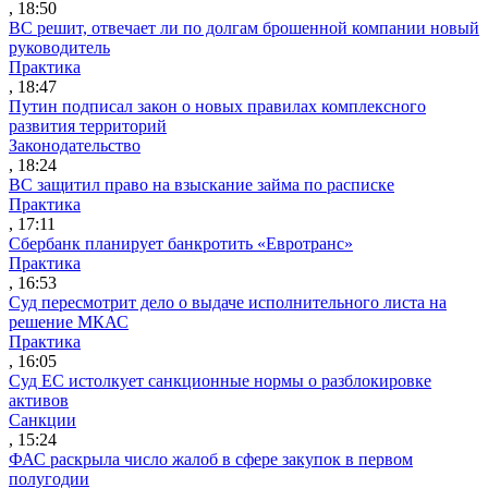
, 18:50
ВС решит, отвечает ли по долгам брошенной компании новый
руководитель
Практика
, 18:47
Путин подписал закон о новых правилах комплексного
развития территорий
Законодательство
, 18:24
ВС защитил право на взыскание займа по расписке
Практика
, 17:11
Сбербанк планирует банкротить «Евротранс»
Практика
, 16:53
Суд пересмотрит дело о выдаче исполнительного листа на
решение МКАС
Практика
, 16:05
Суд ЕС истолкует санкционные нормы о разблокировке
активов
Санкции
, 15:24
ФАС раскрыла число жалоб в сфере закупок в первом
полугодии