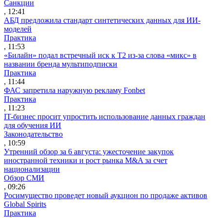
Санкции
, 12:41
АБД предложила стандарт синтетических данных для ИИ-
моделей
Практика
, 11:53
«Билайн» подал встречный иск к Т2 из-за слова «микс» в
названии бренда мультиподписки
Практика
, 11:44
ФАС запретила наружную рекламу Fonbet
Практика
, 11:23
IT-бизнес просит упростить использование данных граждан
для обучения ИИ
Законодательство
, 10:59
Утренний обзор за 6 августа: ужесточение закупок
иностранной техники и рост рынка M&A за счет
национализации
Обзор СМИ
, 09:26
Росимущество проведет новый аукцион по продаже активов
Global Spirits
Практика