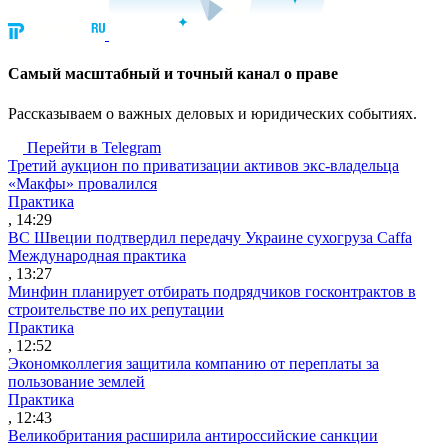
Cамый масштабный и точный канал о праве
Рассказываем о важных деловых и юридических событиях.
Перейти в Telegram
Третий аукцион по приватизации активов экс-владельца
«Макфы» провалился
Практика
, 14:29
ВС Швеции подтвердил передачу Украине сухогруза Caffa
Международная практика
, 13:27
Минфин планирует отбирать подрядчиков госконтрактов в
строительстве по их репутации
Практика
, 12:52
Экономколлегия защитила компанию от переплаты за
пользование землей
Практика
, 12:43
Великобритания расширила антироссийские санкции