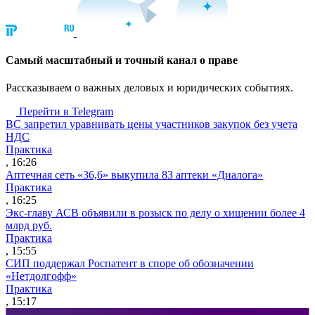
Cамый масштабный и точный канал о праве
Рассказываем о важных деловых и юридических событиях.
Перейти в Telegram
ВС запретил уравнивать цены участников закупок без учета
НДС
Практика
, 16:26
Аптечная сеть «36,6» выкупила 83 аптеки «Диалога»
Практика
, 16:25
Экс-главу АСВ объявили в розыск по делу о хищении более 4
млрд руб.
Практика
, 15:55
СИП поддержал Роспатент в споре об обозначении
«Нетдолгофф»
Практика
, 15:17