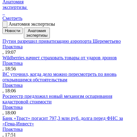
Анатомия
экспертизы
Смотреть
Анатомия экспертизы
Новости
Анатомия
экспертизы
Путин разрешил приватизацию аэропорта Шереметьево
Практика
, 19:07
Wildberries начнет страховать товары от ударов дронов
Практика
, 18:56
ВС уточнил, когда дело можно пересмотреть по вновь
открывшимся обстоятельствам
Практика
, 18:06
Росреестр предложил новый механизм оспаривания
кадастровой стоимости
Практика
, 18:00
Банк «Траст» погасит 797,3 млн руб. долга перед ФНС за
«Гема-Инвест»
Практика
, 17:51