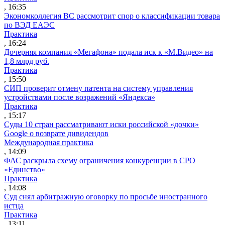
, 16:35
Экономколлегия ВС рассмотрит спор о классификации товара
по ВЭД ЕАЭС
Практика
, 16:24
Дочерняя компания «Мегафона» подала иск к «М.Видео» на
1,8 млрд руб.
Практика
, 15:50
СИП проверит отмену патента на систему управления
устройствами после возражений «Яндекса»
Практика
, 15:17
Суды 10 стран рассматривают иски российской «дочки»
Google о возврате дивидендов
Международная практика
, 14:09
ФАС раскрыла схему ограничения конкуренции в СРО
«Единство»
Практика
, 14:08
Суд снял арбитражную оговорку по просьбе иностранного
истца
Практика
, 13:11