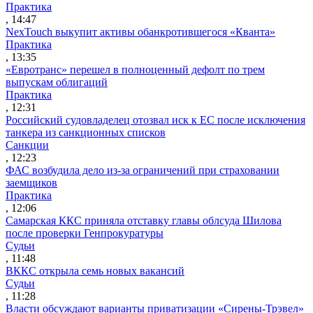
Практика
, 14:47
NexTouch выкупит активы обанкротившегося «Кванта»
Практика
, 13:35
«Евротранс» перешел в полноценный дефолт по трем
выпускам облигаций
Практика
, 12:31
Российский судовладелец отозвал иск к ЕС после исключения
танкера из санкционных списков
Санкции
, 12:23
ФАС возбудила дело из-за ограничений при страховании
заемщиков
Практика
, 12:06
Самарская ККС приняла отставку главы облсуда Шилова
после проверки Генпрокуратуры
Судьи
, 11:48
ВККС открыла семь новых вакансий
Судьи
, 11:28
Власти обсуждают варианты приватизации «Сирены-Трэвел»