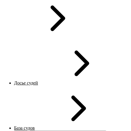
Досье судей
База судов