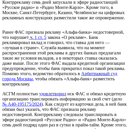
Контррекламу семь дней запускали в эфире радиостанций
«Русское радио» и «Радио Монте-Карло». Кроме того, в
Москве, Санкт-Петербурге, Казани, Челябинске на цифровых
рекламных конструкциях разместили такое же опровержение.
Ранее ФАС признала рекламу «Альфа-банка» недостоверной,
что нарушает
ч. 1 ст. 5
закона «О рекламе». Банк
рекламировал вклад и говорил, что ставка для него —
«лучшая в стране». Служба выявила, что на момент
распространения этой рекламы в других банках предлагали
такие же условия вкладов, а в некоторых ставка оказалась
даже выше. После этого ФАС выдала кредитной организации
предупреждение, чтобы банк прекратил показ такой рекламы.
Помимо этого, ведомство обратилось в
Арбитражный суд
города Москвы
, чтобы обязать «Альфа-банк» разместить
контррекламу.
АСГМ полностью
удовлетворил
иск ФАС и обязал кредитную
организацию транслировать информацию за свой счет (дело
№ А40-195175/2024
). Как следует из карточки дела, в ней банк
обязан был указать, что ФАС признала рекламу
недостоверной. Контррекламу следовала транслировать в
эфире радиостанций «Русское Радио» и «Радио Монте-Карло»
семь дней подряд один раз в сутки в прайм-тайм. Кроме этого,