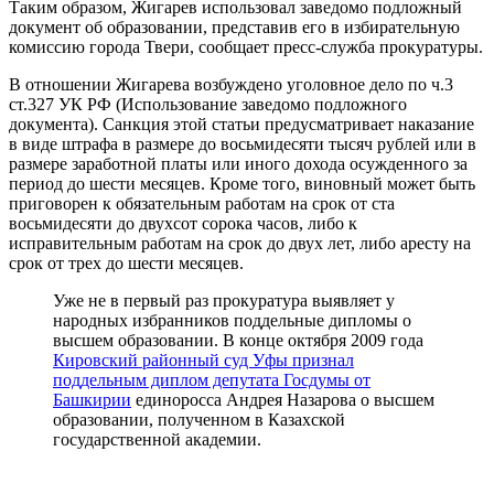
Таким образом, Жигарев использовал заведомо подложный
документ об образовании, представив его в избирательную
комиссию города Твери, сообщает пресс-служба прокуратуры.
В отношении Жигарева возбуждено уголовное дело по ч.3
ст.327 УК РФ (Использование заведомо подложного
документа). Санкция этой статьи предусматривает наказание
в виде штрафа в размере до восьмидесяти тысяч рублей или в
размере заработной платы или иного дохода осужденного за
период до шести месяцев. Кроме того, виновный может быть
приговорен к обязательным работам на срок от ста
восьмидесяти до двухсот сорока часов, либо к
исправительным работам на срок до двух лет, либо аресту на
срок от трех до шести месяцев.
Уже не в первый раз прокуратура выявляет у
народных избранников поддельные дипломы о
высшем образовании. В конце октября 2009 года
Кировский районный суд Уфы признал
поддельным диплом депутата Госдумы от
Башкирии
единоросса Андрея Назарова о высшем
образовании, полученном в Казахской
государственной академии.