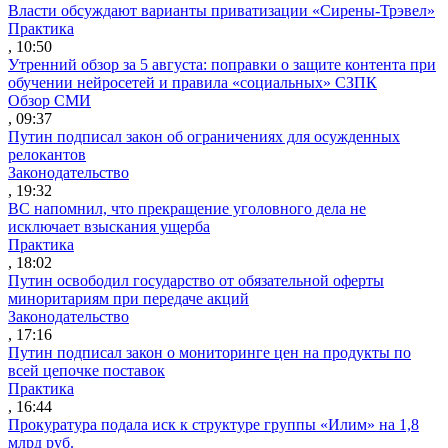
Власти обсуждают варианты приватизации «Сирены-Трэвел»
Практика
, 10:50
Утренний обзор за 5 августа: поправки о защите контента при
обучении нейросетей и правила «социальных» СЗПК
Обзор СМИ
, 09:37
Путин подписал закон об ограничениях для осужденных
релокантов
Законодательство
, 19:32
ВС напомнил, что прекращение уголовного дела не
исключает взыскания ущерба
Практика
, 18:02
Путин освободил государство от обязательной оферты
миноритариям при передаче акций
Законодательство
, 17:16
Путин подписал закон о мониторинге цен на продукты по
всей цепочке поставок
Практика
, 16:44
Прокуратура подала иск к структуре группы «Илим» на 1,8
млрд руб.