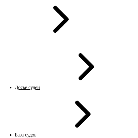
Досье судей
База судов