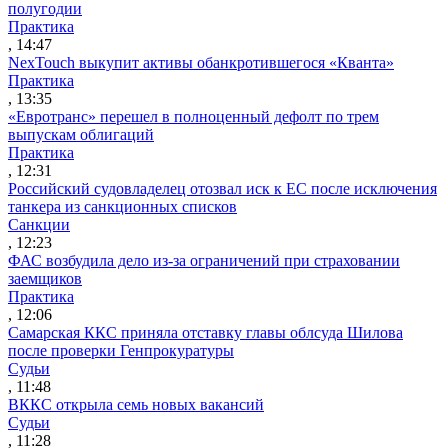
полугодии
Практика
, 14:47
NexTouch выкупит активы обанкротившегося «Кванта»
Практика
, 13:35
«Евротранс» перешел в полноценный дефолт по трем
выпускам облигаций
Практика
, 12:31
Российский судовладелец отозвал иск к ЕС после исключения
танкера из санкционных списков
Санкции
, 12:23
ФАС возбудила дело из-за ограничений при страховании
заемщиков
Практика
, 12:06
Самарская ККС приняла отставку главы облсуда Шилова
после проверки Генпрокуратуры
Судьи
, 11:48
ВККС открыла семь новых вакансий
Судьи
, 11:28