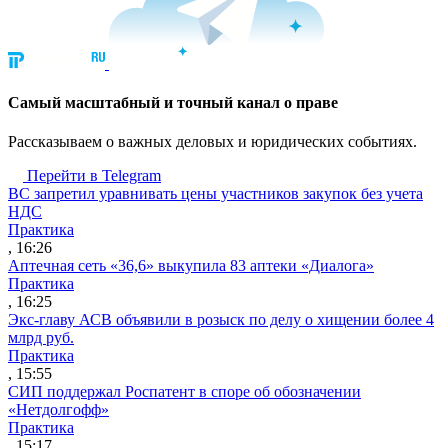
Cамый масштабный и точный канал о праве
Рассказываем о важных деловых и юридических событиях.
Перейти в Telegram
ВС запретил уравнивать цены участников закупок без учета
НДС
Практика
, 16:26
Аптечная сеть «36,6» выкупила 83 аптеки «Диалога»
Практика
, 16:25
Экс-главу АСВ объявили в розыск по делу о хищении более 4
млрд руб.
Практика
, 15:55
СИП поддержал Роспатент в споре об обозначении
«Нетдолгофф»
Практика
, 15:17