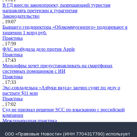
В ГД внесли законопроект, разрешающий туристам
направлять претензии к турагентам
Законодательство
, 19:07
Бывшего гендиректора «Облкоммунэнерго» подозревают в
хищении 1 млрд руб.
Практика
, 17:59
ФАС возбудила дело против Apple
Практика
, 17:43
Минцифры хочет предустанавливать на смартфонах
системных помощников с ИИ
Практика
, 17:33
Экс-совладельца «Азбуки вкуса» заочно судят по делу о
растрате $11 млн
Практика
, 17:02
Суд не признал решение SCC по взысканию с российской
компании
Международная практика
, 17:01
Дроны могут начать применять для фиксации нарушений
ООО «Правовые Новости» (ИНН 7704317790) использует