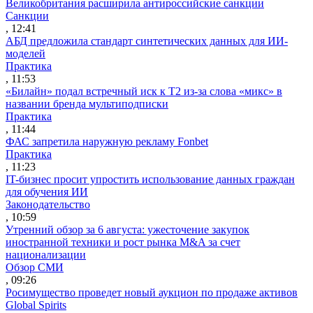
Великобритания расширила антироссийские санкции
Санкции
, 12:41
АБД предложила стандарт синтетических данных для ИИ-
моделей
Практика
, 11:53
«Билайн» подал встречный иск к Т2 из-за слова «микс» в
названии бренда мультиподписки
Практика
, 11:44
ФАС запретила наружную рекламу Fonbet
Практика
, 11:23
IT-бизнес просит упростить использование данных граждан
для обучения ИИ
Законодательство
, 10:59
Утренний обзор за 6 августа: ужесточение закупок
иностранной техники и рост рынка M&A за счет
национализации
Обзор СМИ
, 09:26
Росимущество проведет новый аукцион по продаже активов
Global Spirits