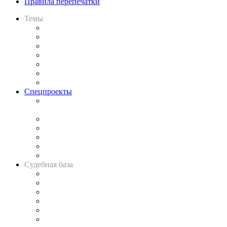
Правила перепечатки
Темы
Практика
Законодательство
Процесс
Исследования
Рынок юридических услуг
Юридическое сообщество
Важнейшие правовые темы в прессе
Спецпроекты
Подкаст «В здравом уме
и твёрдой памяти»
Legal Design
Банкротная панорама
Советы для литигаторов
Сговоры на торгах
Авто
Судебная база
Картотека арбитражных дел
Решения арбитражных судов
Календарь рассмотрения арбитражных дел
Досье судей
Информация о судах
RSS лента новостей