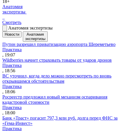
18+
Анатомия
экспертизы
Смотреть
Анатомия экспертизы
Новости
Анатомия
экспертизы
Путин разрешил приватизацию аэропорта Шереметьево
Практика
, 19:07
Wildberries начнет страховать товары от ударов дронов
Практика
, 18:56
ВС уточнил, когда дело можно пересмотреть по вновь
открывшимся обстоятельствам
Практика
, 18:06
Росреестр предложил новый механизм оспаривания
кадастровой стоимости
Практика
, 18:00
Банк «Траст» погасит 797,3 млн руб. долга перед ФНС за
«Гема-Инвест»
Практика