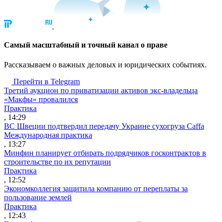
Cамый масштабный и точный канал о праве
Рассказываем о важных деловых и юридических событиях.
Перейти в Telegram
Третий аукцион по приватизации активов экс-владельца
«Макфы» провалился
Практика
, 14:29
ВС Швеции подтвердил передачу Украине сухогруза Caffa
Международная практика
, 13:27
Минфин планирует отбирать подрядчиков госконтрактов в
строительстве по их репутации
Практика
, 12:52
Экономколлегия защитила компанию от переплаты за
пользование землей
Практика
, 12:43