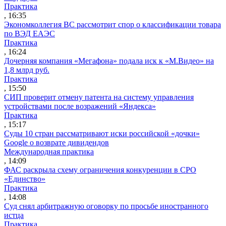
Практика
, 16:35
Экономколлегия ВС рассмотрит спор о классификации товара
по ВЭД ЕАЭС
Практика
, 16:24
Дочерняя компания «Мегафона» подала иск к «М.Видео» на
1,8 млрд руб.
Практика
, 15:50
СИП проверит отмену патента на систему управления
устройствами после возражений «Яндекса»
Практика
, 15:17
Суды 10 стран рассматривают иски российской «дочки»
Google о возврате дивидендов
Международная практика
, 14:09
ФАС раскрыла схему ограничения конкуренции в СРО
«Единство»
Практика
, 14:08
Суд снял арбитражную оговорку по просьбе иностранного
истца
Практика