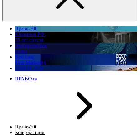
Право-300
Юррынок РФ:
35 лет спустя
Экологическое
право
Best Law
Firm Marketing
ПМЮФ 2026
ПРАВО.ru
Право-300
Конференции