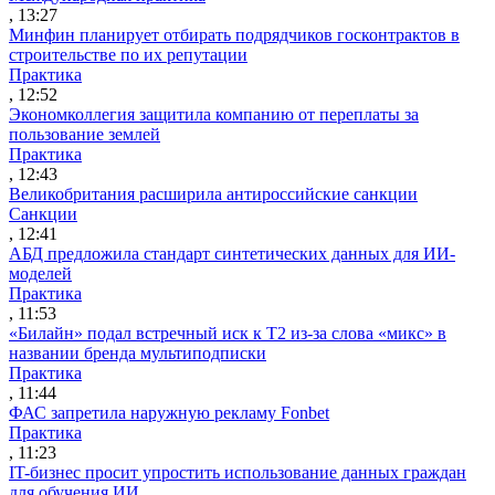
, 13:27
Минфин планирует отбирать подрядчиков госконтрактов в
строительстве по их репутации
Практика
, 12:52
Экономколлегия защитила компанию от переплаты за
пользование землей
Практика
, 12:43
Великобритания расширила антироссийские санкции
Санкции
, 12:41
АБД предложила стандарт синтетических данных для ИИ-
моделей
Практика
, 11:53
«Билайн» подал встречный иск к Т2 из-за слова «микс» в
названии бренда мультиподписки
Практика
, 11:44
ФАС запретила наружную рекламу Fonbet
Практика
, 11:23
IT-бизнес просит упростить использование данных граждан
для обучения ИИ