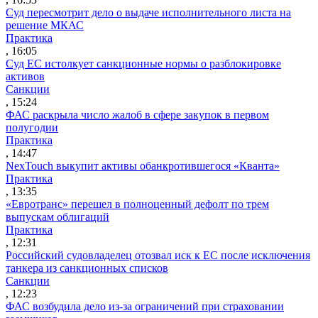
Суд пересмотрит дело о выдаче исполнительного листа на
решение МКАС
Практика
, 16:05
Суд ЕС истолкует санкционные нормы о разблокировке
активов
Санкции
, 15:24
ФАС раскрыла число жалоб в сфере закупок в первом
полугодии
Практика
, 14:47
NexTouch выкупит активы обанкротившегося «Кванта»
Практика
, 13:35
«Евротранс» перешел в полноценный дефолт по трем
выпускам облигаций
Практика
, 12:31
Российский судовладелец отозвал иск к ЕС после исключения
танкера из санкционных списков
Санкции
, 12:23
ФАС возбудила дело из-за ограничений при страховании