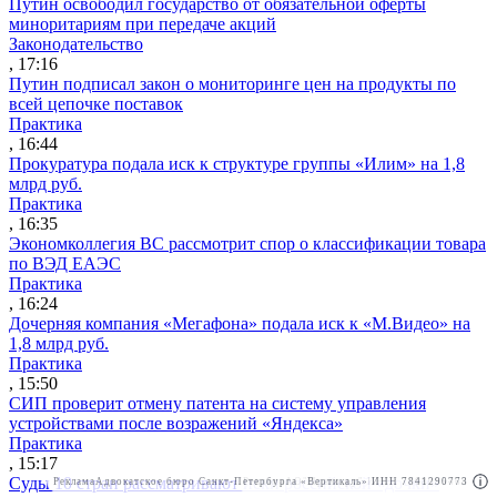
Путин освободил государство от обязательной оферты
миноритариям при передаче акций
Законодательство
, 17:16
Путин подписал закон о мониторинге цен на продукты по
всей цепочке поставок
Практика
, 16:44
Прокуратура подала иск к структуре группы «Илим» на 1,8
млрд руб.
Практика
, 16:35
Экономколлегия ВС рассмотрит спор о классификации товара
по ВЭД ЕАЭС
Практика
, 16:24
Дочерняя компания «Мегафона» подала иск к «М.Видео» на
1,8 млрд руб.
Практика
, 15:50
СИП проверит отмену патента на систему управления
устройствами после возражений «Яндекса»
Практика
, 15:17
Суды 10 стран рассматривают иски российской «дочки»
Реклама
Адвокатское бюро Санкт-Петербурга «Вертикаль» ИНН 7841290773
Реклама
АО"Право.ру" ИНН: 7708095468