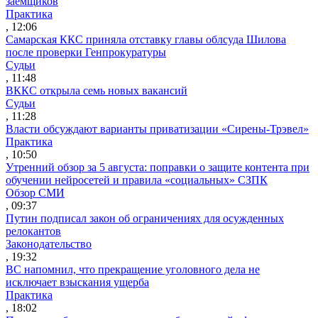
заемщиков
Практика
, 12:06
Самарская ККС приняла отставку главы облсуда Шилова
после проверки Генпрокуратуры
Судьи
, 11:48
ВККС открыла семь новых вакансий
Судьи
, 11:28
Власти обсуждают варианты приватизации «Сирены-Трэвел»
Практика
, 10:50
Утренний обзор за 5 августа: поправки о защите контента при
обучении нейросетей и правила «социальных» СЗПК
Обзор СМИ
, 09:37
Путин подписал закон об ограничениях для осужденных
релокантов
Законодательство
, 19:32
ВС напомнил, что прекращение уголовного дела не
исключает взыскания ущерба
Практика
, 18:02