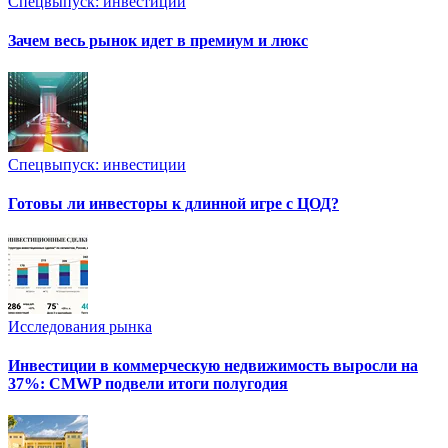
Спецвыпуск: инвестиции
Зачем весь рынок идет в премиум и люкс
Спецвыпуск: инвестиции
Готовы ли инвесторы к длинной игре с ЦОД?
Исследования рынка
Инвестиции в коммерческую недвижимость выросли на
37%: CMWP подвели итоги полугодия