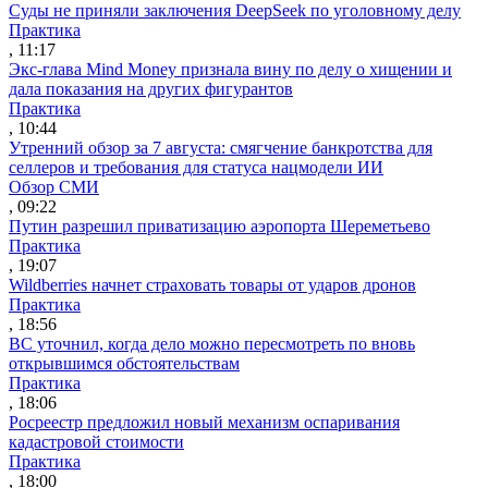
Суды не приняли заключения DeepSeek по уголовному делу
Практика
, 11:17
Экс-глава Mind Money признала вину по делу о хищении и
дала показания на других фигурантов
Практика
, 10:44
Утренний обзор за 7 августа: смягчение банкротства для
селлеров и требования для статуса нацмодели ИИ
Обзор СМИ
, 09:22
Путин разрешил приватизацию аэропорта Шереметьево
Практика
, 19:07
Wildberries начнет страховать товары от ударов дронов
Практика
, 18:56
ВС уточнил, когда дело можно пересмотреть по вновь
открывшимся обстоятельствам
Практика
, 18:06
Росреестр предложил новый механизм оспаривания
кадастровой стоимости
Практика
, 18:00