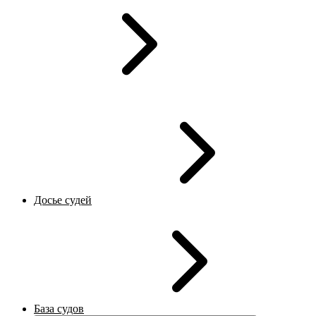
Досье судей
База судов