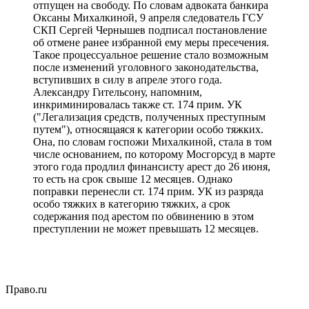
отпущен на свободу. По словам адвоката банкира
Оксаны Михалкиной, 9 апреля следователь ГСУ
СКП Сергей Чернышев подписал постановление
об отмене ранее избранной ему меры пресечения.
Такое процессуальное решение стало возможным
после изменений уголовного законодательства,
вступивших в силу в апреле этого года.
Александру Гительсону, напомним,
инкриминировалась также ст. 174 прим. УК
("Легализация средств, полученных преступным
путем"), относящаяся к категории особо тяжких.
Она, по словам госпожи Михалкиной, стала в том
числе основанием, по которому Мосгорсуд в марте
этого года продлил финансисту арест до 26 июня,
то есть на срок свыше 12 месяцев. Однако
поправки перенесли ст. 174 прим. УК из разряда
особо тяжких в категорию тяжких, а срок
содержания под арестом по обвинению в этом
преступлении не может превышать 12 месяцев.
Право.ru