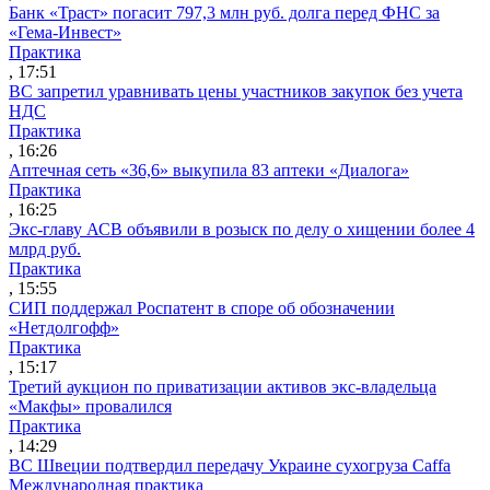
Банк «Траст» погасит 797,3 млн руб. долга перед ФНС за
«Гема-Инвест»
Практика
, 17:51
ВС запретил уравнивать цены участников закупок без учета
НДС
Практика
, 16:26
Аптечная сеть «36,6» выкупила 83 аптеки «Диалога»
Практика
, 16:25
Экс-главу АСВ объявили в розыск по делу о хищении более 4
млрд руб.
Практика
, 15:55
СИП поддержал Роспатент в споре об обозначении
«Нетдолгофф»
Практика
, 15:17
Третий аукцион по приватизации активов экс-владельца
«Макфы» провалился
Практика
, 14:29
ВС Швеции подтвердил передачу Украине сухогруза Caffa
Международная практика