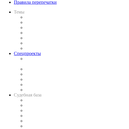
Правила перепечатки
Темы
Практика
Законодательство
Процесс
Исследования
Рынок юридических услуг
Юридическое сообщество
Важнейшие правовые темы в прессе
Спецпроекты
Подкаст «В здравом уме
и твёрдой памяти»
Legal Design
Банкротная панорама
Советы для литигаторов
Сговоры на торгах
Авто
Судебная база
Картотека арбитражных дел
Решения арбитражных судов
Календарь рассмотрения арбитражных дел
Досье судей
Информация о судах
RSS лента новостей