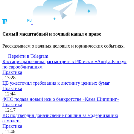
Cамый масштабный и точный канал о праве
Рассказываем о важных деловых и юридических событиях.
Перейти в Telegram
Кассация разрешила рассмотреть в РФ иск к «Альфа-Банку»
по еврооблигациям
Практика
, 13:28
ЦБ ужесточил требования к листингу ценных бумаг
Практика
, 12:44
ФНС подала новый иск о банкротстве «Кама Шиппинг»
Практика
, 12:17
ВС подтвердил доначисление пошлин за модернизацию
самолета
Практика
, 11:46