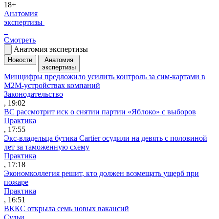
18+
Анатомия
экспертизы
Смотреть
Анатомия экспертизы
Новости
Анатомия
экспертизы
Минцифры предложило усилить контроль за сим-картами в
M2M-устройствах компаний
Законодательство
, 19:02
ВС рассмотрит иск о снятии партии «Яблоко» с выборов
Практика
, 17:55
Экс-владельца бутика Cartier осудили на девять с половиной
лет за таможенную схему
Практика
, 17:18
Экономколлегия решит, кто должен возмещать ущерб при
пожаре
Практика
, 16:51
ВККС открыла семь новых вакансий
Судьи