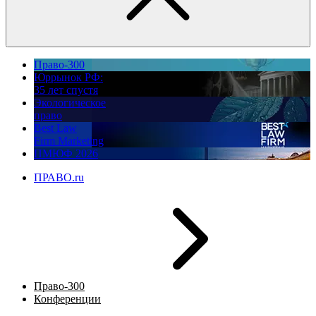
Право-300
Юррынок РФ:
35 лет спустя
Экологическое
право
Best Law
Firm Marketing
ПМЮФ 2026
ПРАВО.ru
Право-300
Конференции