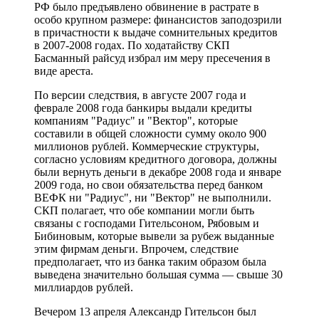
РФ было предъявлено обвинение в растрате в
особо крупном размере: финансистов заподозрили
в причастности к выдаче сомнительных кредитов
в 2007-2008 годах. По ходатайству СКП
Басманный райсуд избрал им меру пресечения в
виде ареста.
По версии следствия, в августе 2007 года и
феврале 2008 года банкиры выдали кредиты
компаниям "Радиус" и "Вектор", которые
составили в общей сложности сумму около 900
миллионов рублей. Коммерческие структуры,
согласно условиям кредитного договора, должны
были вернуть деньги в декабре 2008 года и январе
2009 года, но свои обязательства перед банком
ВЕФК ни "Радиус", ни "Вектор" не выполнили.
СКП полагает, что обе компании могли быть
связаны с господами Гительсоном, Рябовым и
Бибиновым, которые вывели за рубеж выданные
этим фирмам деньги. Впрочем, следствие
предполагает, что из банка таким образом была
выведена значительно большая сумма — свыше 30
миллиардов рублей.
Вечером 13 апреля Александр Гительсон был