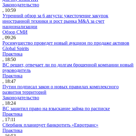
Законодательство
, 10:59
Утренний обзор за 6 августа: ужесточение закупок
иностранной техники и рост рынка M&A за счет
национализации
Обзор СМИ
, 09:26
Росимущество проведет новый аукцион по продаже активов
Global Spirits
Практика
, 18:50
ВС решит, отвечает ли по долгам брошенной компании новый
руководитель
Практика
, 18:47
Путин подписал закон о новых правилах комплексного
развития территорий
Законодательство
, 18:24
ВС защитил право на взыскание займа по расписке
Практика
, 17:11
Сбербанк планирует банкротить «Евротранс»
Практика
, 16:53