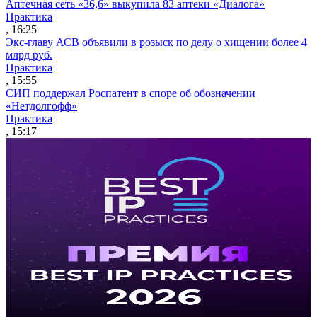
Аптечная сеть «36,6» выкупила 83 аптеки «Диалога»
Практика
, 16:25
Экс-главу АСВ объявили в розыск по делу о хищении более 4
млрд руб.
Практика
, 15:55
СИП поддержал Роспатент в споре об обозначении
«Нетдолгофф»
Практика
, 15:17