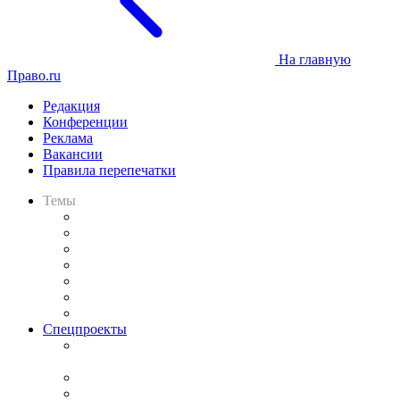
На главную
Право.ru
Редакция
Конференции
Реклама
Вакансии
Правила перепечатки
Темы
Практика
Законодательство
Процесс
Исследования
Рынок юридических услуг
Юридическое сообщество
Важнейшие правовые темы в прессе
Спецпроекты
Подкаст «В здравом уме
и твёрдой памяти»
Legal Design
Банкротная панорама