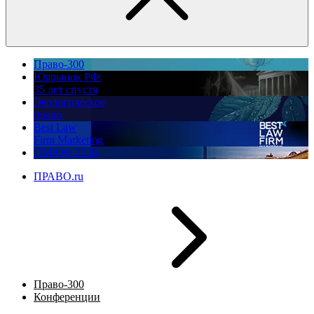
Право-300
Юррынок РФ:
35 лет спустя
Экологическое
право
Best Law
Firm Marketing
ПМЮФ 2026
ПРАВО.ru
Право-300
Конференции