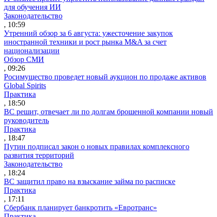
для обучения ИИ
Законодательство
, 10:59
Утренний обзор за 6 августа: ужесточение закупок
иностранной техники и рост рынка M&A за счет
национализации
Обзор СМИ
, 09:26
Росимущество проведет новый аукцион по продаже активов
Global Spirits
Практика
, 18:50
ВС решит, отвечает ли по долгам брошенной компании новый
руководитель
Практика
, 18:47
Путин подписал закон о новых правилах комплексного
развития территорий
Законодательство
, 18:24
ВС защитил право на взыскание займа по расписке
Практика
, 17:11
Сбербанк планирует банкротить «Евротранс»
Практика