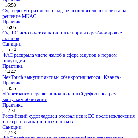
, 16:53
Суд пересмотрит дело о выдаче исполнительного листа на
решение МКАС
Практика
, 16:05
Суд ЕС истолкует санкционные нормы о разблокировке
активов
Санкции
, 15:24
ФАС раскрыла число жалоб в сфере закупок в первом
полугодии
Практика
, 14:47
NexTouch выкупит активы обанкротившегося «Кванта»
Практика
, 13:35
«Евротранс» перешел в полноценный дефолт по трем
выпускам облигаций
Практика
, 12:31
Российский судовладелец отозвал иск к ЕС после исключения
танкера из санкционных списков
Санкции
, 12:23