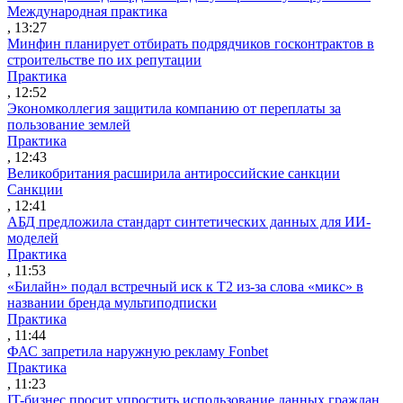
Международная практика
, 13:27
Минфин планирует отбирать подрядчиков госконтрактов в
строительстве по их репутации
Практика
, 12:52
Экономколлегия защитила компанию от переплаты за
пользование землей
Практика
, 12:43
Великобритания расширила антироссийские санкции
Санкции
, 12:41
АБД предложила стандарт синтетических данных для ИИ-
моделей
Практика
, 11:53
«Билайн» подал встречный иск к Т2 из-за слова «микс» в
названии бренда мультиподписки
Практика
, 11:44
ФАС запретила наружную рекламу Fonbet
Практика
, 11:23
IT-бизнес просит упростить использование данных граждан