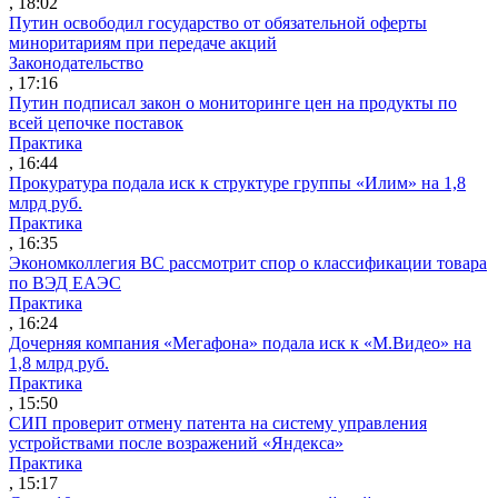
, 18:02
Путин освободил государство от обязательной оферты
миноритариям при передаче акций
Законодательство
, 17:16
Путин подписал закон о мониторинге цен на продукты по
всей цепочке поставок
Практика
, 16:44
Прокуратура подала иск к структуре группы «Илим» на 1,8
млрд руб.
Практика
, 16:35
Экономколлегия ВС рассмотрит спор о классификации товара
по ВЭД ЕАЭС
Практика
, 16:24
Дочерняя компания «Мегафона» подала иск к «М.Видео» на
1,8 млрд руб.
Практика
, 15:50
СИП проверит отмену патента на систему управления
устройствами после возражений «Яндекса»
Практика
, 15:17