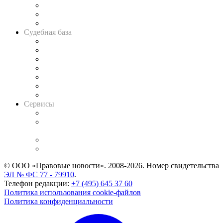
Советы для литигаторов
Сговоры на торгах
Авто
Судебная база
Картотека арбитражных дел
Решения арбитражных судов
Календарь рассмотрения арбитражных дел
Досье судей
Информация о судах
RSS лента новостей
Вакансии для юристов
Сервисы
Справочно-правовая система
Casebook: мониторинг дел
и компаний
Caselook: поиск и анализ практики
CASE.ONE: управление юридической службой
© ООО «Правовые новости». 2008-2026.
Номер свидетельства
ЭЛ № ФС 77 - 79910
.
Телефон редакции:
+7 (495) 645 37 60
Политика использования cookie-файлов
Политика конфиденциальности