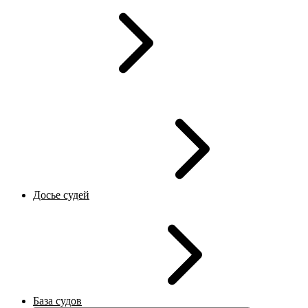
Досье судей
База судов