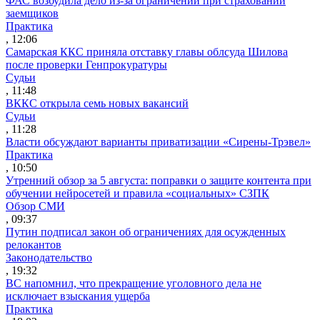
ФАС возбудила дело из-за ограничений при страховании
заемщиков
Практика
, 12:06
Самарская ККС приняла отставку главы облсуда Шилова
после проверки Генпрокуратуры
Судьи
, 11:48
ВККС открыла семь новых вакансий
Судьи
, 11:28
Власти обсуждают варианты приватизации «Сирены-Трэвел»
Практика
, 10:50
Утренний обзор за 5 августа: поправки о защите контента при
обучении нейросетей и правила «социальных» СЗПК
Обзор СМИ
, 09:37
Путин подписал закон об ограничениях для осужденных
релокантов
Законодательство
, 19:32
ВС напомнил, что прекращение уголовного дела не
исключает взыскания ущерба
Практика