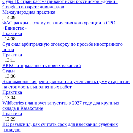
Суды 10 стран рассматривают иски российской «дочки»
Google о возврате дивидендов
Международная практика
, 14:09
ФАС раскрыла схему ограничения конкуренции в СРО
«Единство»
Практика
, 14:08
Суд снял арбитражную оговорку по просьбе иностранного
истца
Практика
, 13:11
ВККС открыла шесть новых вакансий
Судьи
, 13:06
Экономколлегия решит, можно ли уменьшить сумму гарантии
на стоимость выполненных работ
Практика
, 13:04
Wildberries планирует запустить в 2027 году два крупных
склада в Казахстане
Практика
, 12:29
ВС разъяснил, как считать срок для взыскания судебных
расходов