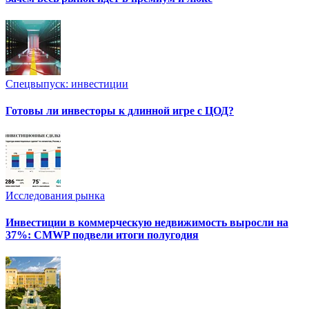
Спецвыпуск: инвестиции
Готовы ли инвесторы к длинной игре с ЦОД?
Исследования рынка
Инвестиции в коммерческую недвижимость выросли на
37%: CMWP подвели итоги полугодия