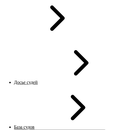
Досье судей
База судов