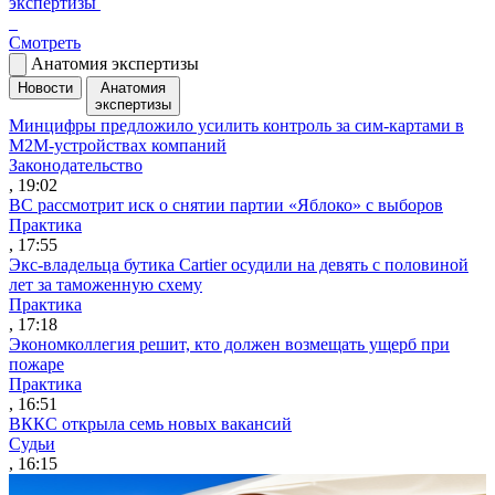
экспертизы
Смотреть
Анатомия экспертизы
Новости
Анатомия
экспертизы
Минцифры предложило усилить контроль за сим-картами в
M2M-устройствах компаний
Законодательство
, 19:02
ВС рассмотрит иск о снятии партии «Яблоко» с выборов
Практика
, 17:55
Экс-владельца бутика Cartier осудили на девять с половиной
лет за таможенную схему
Практика
, 17:18
Экономколлегия решит, кто должен возмещать ущерб при
пожаре
Практика
, 16:51
ВККС открыла семь новых вакансий
Судьи
, 16:15