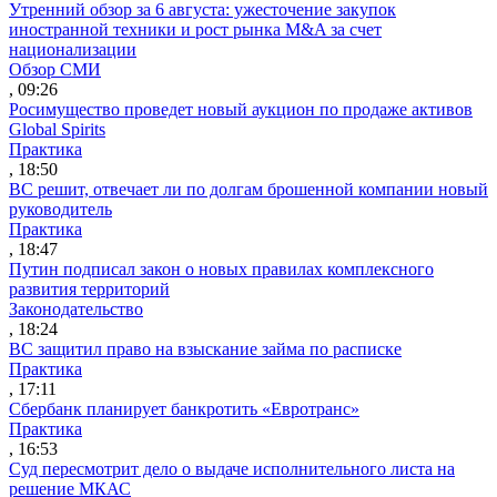
Утренний обзор за 6 августа: ужесточение закупок
иностранной техники и рост рынка M&A за счет
национализации
Обзор СМИ
, 09:26
Росимущество проведет новый аукцион по продаже активов
Global Spirits
Практика
, 18:50
ВС решит, отвечает ли по долгам брошенной компании новый
руководитель
Практика
, 18:47
Путин подписал закон о новых правилах комплексного
развития территорий
Законодательство
, 18:24
ВС защитил право на взыскание займа по расписке
Практика
, 17:11
Сбербанк планирует банкротить «Евротранс»
Практика
, 16:53
Суд пересмотрит дело о выдаче исполнительного листа на
решение МКАС