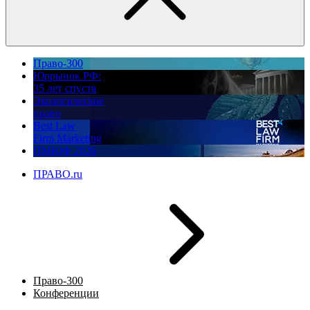
Право-300
Юррынок РФ:
35 лет спустя
Экологическое
право
Best Law
Firm Marketing
ПМЮФ 2026
ПРАВО.ru
Право-300
Конференции