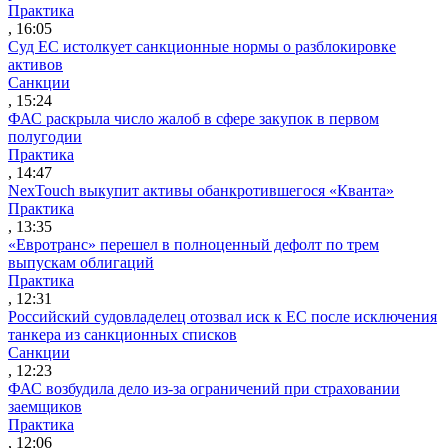
Практика
, 16:05
Суд ЕС истолкует санкционные нормы о разблокировке
активов
Санкции
, 15:24
ФАС раскрыла число жалоб в сфере закупок в первом
полугодии
Практика
, 14:47
NexTouch выкупит активы обанкротившегося «Кванта»
Практика
, 13:35
«Евротранс» перешел в полноценный дефолт по трем
выпускам облигаций
Практика
, 12:31
Российский судовладелец отозвал иск к ЕС после исключения
танкера из санкционных списков
Санкции
, 12:23
ФАС возбудила дело из-за ограничений при страховании
заемщиков
Практика
, 12:06