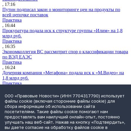
, 17:16
Путин подписал закон о мониторинге цен на продукты по
всей цепочке поставок
Практика
, 16:44
Прокуратура подала иск к структуре группы «Илим» на 1,8
млрд руб.
Практика
, 16:35
Экономколлегия ВС рассмотрит спор о классификации товара
по ВЭД ЕАЭС
Практика
, 16:24
Дочерняя компания «Мегафона» подала иск к «М.Видео» на
1,8 млрд руб.
Практика
, 15:50
СИП проверит отмену патента на систему управления
ООО «Правовые Новости» (ИНН 7704317790) использует
устройствами после возражений «Яндекса»
файлы cookie (включая сторонние файлы cookie) для
Практика
сбора информации об использовании сайта
, 15:17
посетителями. Такие файлы cookie помогают нам
Суды 10 стран рассматривают иски российской «дочки»
предоставлять вам наилучший онлайн-опыт, постоянно
Google о возврате дивидендов
улучшать наш веб-сайт. Нажав на кнопку «Подтвердить»,
Международная практика
вы даете согласие на обработку файлов cookie в
, 14:09