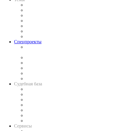
Практика
Законодательство
Процесс
Исследования
Рынок юридических услуг
Юридическое сообщество
Важнейшие правовые темы в прессе
Спецпроекты
Подкаст «В здравом уме
и твёрдой памяти»
Legal Design
Банкротная панорама
Советы для литигаторов
Сговоры на торгах
Авто
Судебная база
Картотека арбитражных дел
Решения арбитражных судов
Календарь рассмотрения арбитражных дел
Досье судей
Информация о судах
RSS лента новостей
Вакансии для юристов
Сервисы