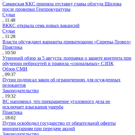
Самарская ККС приняла отставку главы облсуда Шилова
после проверки Генпрокуратуры
Судьи
, 11:48
ВККС открыла семь новых вакансий
Судьи
, 11:28
Власти обсуждают варианты приватизации «Сирены-Трэвел»
Практика
, 10:50
Утренний обзор за 5 августа: поправки о защите контента при
обучении нейросетей и правила «социальных» СЗПК
Обзор СМИ
, 09:37
Путин подписал закон об ограничениях для осужденных
релокантов
Законодательство
, 19:32
ВС напомнил, что прекращение уголовного дела не
исключает взыскания ущерба
Практика
, 18:02
Путин освободил государство от обязательной оферты
миноритариям при передаче акций
Законодательство