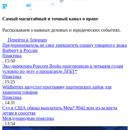
Cамый масштабный и точный канал о праве
Рассказываем о важных деловых и юридических событиях.
Перейти в Telegram
Предприниматель не смог прекратить охрану товарного знака
Burberry в России
Практика
, 15:50
Экс-директора Popcorn Books приговорили к четырем годам
условно по делу о пропаганде ЛГБТ*
Практика
, 15:25
Wildberries запустит программу партнерских хабов для
хранения товаров
Практика
, 14:31
Суд в США обязал выплатить Meta* $942 млн из-за вреда
детям в соцсетях
Международная практика
, 13:54