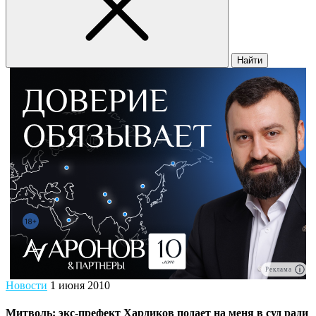
Найти
Реклама
Новости
1 июня 2010
Митволь: экс-префект Хардиков подает на меня в суд ради