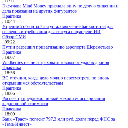
, 11:17
Экс-глава Mind Money признала вину по делу о хищении и
дала показания на других фигурантов
Практика
, 10:44
Утренний обзор за 7 августа: смягчение банкротства для
селлеров и требования для статуса нацмодели ИИ
Обзор СМИ
, 09:22
Путин разрешил приватизацию аэропорта Шереметьево
Практика
, 19:07
Wildberries начнет страховать товары от ударов дронов
Практика
, 18:56
ВС уточнил, когда дело можно пересмотреть по вновь
открывшимся обстоятельствам
Практика
, 18:06
Росреестр предложил новый механизм оспаривания
кадастровой стоимости
Практика
, 18:00
Банк «Траст» погасит 797,3 млн руб. долга перед ФНС за
«Гема-Инвест»