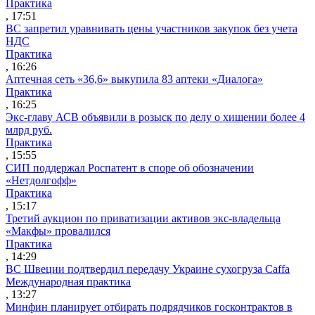
Практика
, 17:51
ВС запретил уравнивать цены участников закупок без учета
НДС
Практика
, 16:26
Аптечная сеть «36,6» выкупила 83 аптеки «Диалога»
Практика
, 16:25
Экс-главу АСВ объявили в розыск по делу о хищении более 4
млрд руб.
Практика
, 15:55
СИП поддержал Роспатент в споре об обозначении
«Нетдолгофф»
Практика
, 15:17
Третий аукцион по приватизации активов экс-владельца
«Макфы» провалился
Практика
, 14:29
ВС Швеции подтвердил передачу Украине сухогруза Caffa
Международная практика
, 13:27
Минфин планирует отбирать подрядчиков госконтрактов в