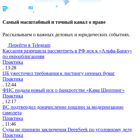
Cамый масштабный и точный канал о праве
Рассказываем о важных деловых и юридических событиях.
Перейти в Telegram
Кассация разрешила рассмотреть в РФ иск к «Альфа-Банку»
по еврооблигациям
Практика
, 13:28
ЦБ ужесточил требования к листингу ценных бумаг
Практика
, 12:44
ФНС подала новый иск о банкротстве «Кама Шиппинг»
Практика
, 12:17
ВС подтвердил доначисление пошлин за модернизацию
самолета
Практика
, 11:46
Суды не приняли заключения DeepSeek по уголовному делу
Практика