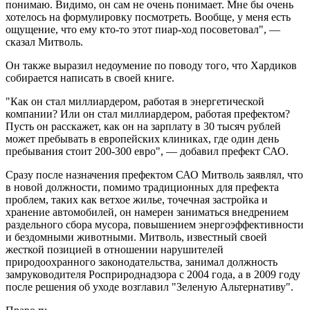
понимаю. Видимо, он сам не очень понимает. Мне бы очень
хотелось на формулировку посмотреть. Вообще, у меня есть
ощущение, что ему кто-то этот пиар-ход посоветовал", —
сказал Митволь.
Он также выразил недоумение по поводу того, что Хардиков
собирается написать в своей книге.
"Как он стал миллиардером, работая в энергетической
компании? Или он стал миллиардером, работая префектом?
Пусть он расскажет, как он на зарплату в 30 тысяч рублей
может пребывать в европейских клиниках, где один день
пребывания стоит 200-300 евро", — добавил префект САО.
Сразу после назначения префектом САО Митволь заявлял, что
в новой должности, помимо традиционных для префекта
проблем, таких как ветхое жилье, точечная застройка и
хранение автомобилей, он намерен заниматься внедрением
раздельного сбора мусора, повышением энергоэффективности
и бездомными животными. Митволь, известный своей
жесткой позицией в отношении нарушителей
природоохранного законодательства, занимал должность
замруководителя Росприроднадзора с 2004 года, а в 2009 году
после решения об уходе возглавил "Зеленую Альтернативу".