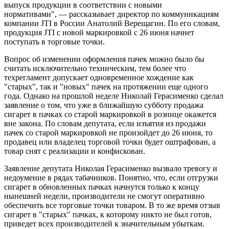
выпуск продукции в соответствии с новыми
нормативами", — рассказывает директор по коммуникациям
компании JTI в России Анатолий Верещагин. По его словам,
продукция JTI с новой маркировкой с 26 июня начнет
поступать в торговые точки.
Вопрос об изменении оформления пачек можно было бы
считать исключительно техническим, тем более что
техрегламент допускает одновременное хождение как
"старых", так и "новых" пачек на протяжении еще одного
года. Однако на прошлой неделе Николай Герасименко сделал
заявление о том, что уже в ближайшую субботу продажа
сигарет в пачках со старой маркировкой в рознице окажется
вне закона. По словам депутата, если изъятия из продажи
пачек со старой маркировкой не произойдет до 26 июня, то
продавец или владелец торговой точки будет оштрафован, а
товар снят с реализации и конфискован.
Заявление депутата Николая Герасименко вызвало тревогу и
недоумение в рядах табачников. Понятно, что, если отгрузки
сигарет в обновленных пачках нач­нутся только к концу
нынешней недели, производители не смогут оперативно
обеспечить все торговые точки товаром. В то же время отзыв
сигарет в "старых" пачках, к которому никто не был готов,
приведет всех производителей к значительным убыткам.