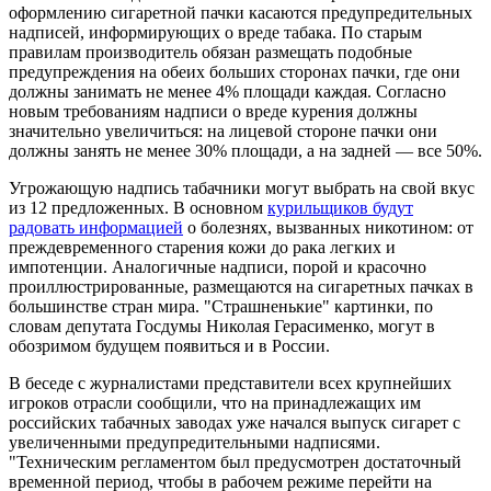
оформлению сигаретной пачки касаются предупредительных
надписей, информирующих о вреде табака. По старым
правилам производитель обязан размещать подобные
предупреждения на обеих больших сторонах пачки, где они
должны занимать не менее 4% площади каждая. Согласно
новым требованиям надписи о вреде курения должны
значительно увеличиться: на лицевой стороне пачки они
должны занять не менее 30% площади, а на задней — все 50%.
Угрожающую надпись табачники могут выбрать на свой вкус
из 12 предложенных. В основном
курильщиков будут
радовать информацией
о болезнях, вызванных никотином: от
преждевременного старения кожи до рака легких и
импотенции. Аналогичные надписи, порой и красочно
проиллюстрированные, размещаются на сигаретных пачках в
большинстве стран мира. "Страшненькие" картинки, по
словам депутата Госдумы Николая Герасименко, могут в
обозримом будущем появиться и в России.
В беседе с журналистами представители всех крупнейших
игроков отрасли сообщили, что на принадлежащих им
российских табачных заводах уже начался выпуск сигарет с
увеличенными предупредительными надписями.
"Техническим регламентом был предусмотрен достаточный
временной период, чтобы в рабочем режиме перейти на