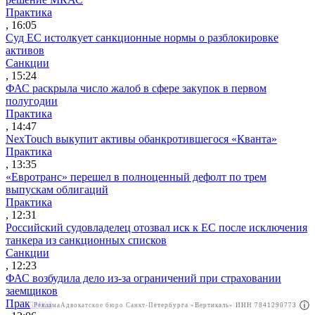
Практика
, 16:05
Суд ЕС истолкует санкционные нормы о разблокировке
активов
Санкции
, 15:24
ФАС раскрыла число жалоб в сфере закупок в первом
полугодии
Практика
, 14:47
NexTouch выкупит активы обанкротившегося «Кванта»
Практика
, 13:35
«Евротранс» перешел в полноценный дефолт по трем
выпускам облигаций
Практика
, 12:31
Российский судовладелец отозвал иск к ЕС после исключения
танкера из санкционных списков
Санкции
, 12:23
ФАС возбудила дело из-за ограничений при страховании
заемщиков
Практика
Реклама
Адвокатское бюро Санкт-Петербурга «Вертикаль» ИНН 7841290773
Реклама
АО"Право.ру" ИНН: 7708095468