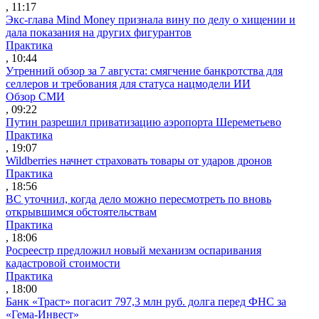
, 11:17
Экс-глава Mind Money признала вину по делу о хищении и
дала показания на других фигурантов
Практика
, 10:44
Утренний обзор за 7 августа: смягчение банкротства для
селлеров и требования для статуса нацмодели ИИ
Обзор СМИ
, 09:22
Путин разрешил приватизацию аэропорта Шереметьево
Практика
, 19:07
Wildberries начнет страховать товары от ударов дронов
Практика
, 18:56
ВС уточнил, когда дело можно пересмотреть по вновь
открывшимся обстоятельствам
Практика
, 18:06
Росреестр предложил новый механизм оспаривания
кадастровой стоимости
Практика
, 18:00
Банк «Траст» погасит 797,3 млн руб. долга перед ФНС за
«Гема-Инвест»