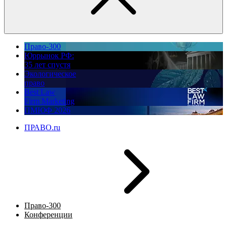
Право-300
Юррынок РФ:
35 лет спустя
Экологическое
право
Best Law
Firm Marketing
ПМЮФ 2026
ПРАВО.ru
Право-300
Конференции