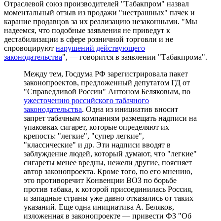
Отрасле­вой союз производителей "Табакпром" назвал
моментальный отзыв из продажи "нестрашных" пачек и
карание продавцов за их реализацию незаконными. "Мы
надеемся, что подобные заявления не приведут к
дестабилизации в сфере розничной торговли и не
спровоцируют
нарушений действующего
законодательства
", — говорится в заявлении "Табакпрома".
Между тем, Госдума РФ зарегистрировала пакет
законопроектов, предложенный депутатом ГД от
"Справедливой России" Антоном Беляковым, по
ужесточению российского табачного
законодательства
. Одна из инициатив вносит
запрет табачным компаниям размещать надписи на
упаковках сигарет, которые определяют их
крепость: "легкие", "супер легкие",
"классические" и др. Эти надписи вводят в
заблуждение людей, который думают, что "легкие"
сигареты менее вредны, нежели другие, поясняет
автор законопроекта. Кроме того, по его мнению,
это противоречит Конвенции ВОЗ по борьбе
против табака, к которой присоединилась Россия,
и западные страны уже давно отказались от таких
указаний. Еще одна инициатива А. Беляков,
изложенная в законопроекте — привести ФЗ "Об