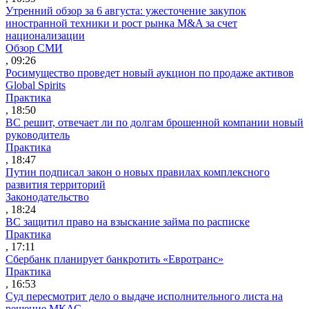
Утренний обзор за 6 августа: ужесточение закупок
иностранной техники и рост рынка M&A за счет
национализации
Обзор СМИ
, 09:26
Росимущество проведет новый аукцион по продаже активов
Global Spirits
Практика
, 18:50
ВС решит, отвечает ли по долгам брошенной компании новый
руководитель
Практика
, 18:47
Путин подписал закон о новых правилах комплексного
развития территорий
Законодательство
, 18:24
ВС защитил право на взыскание займа по расписке
Практика
, 17:11
Сбербанк планирует банкротить «Евротранс»
Практика
, 16:53
Суд пересмотрит дело о выдаче исполнительного листа на
решение МКАС