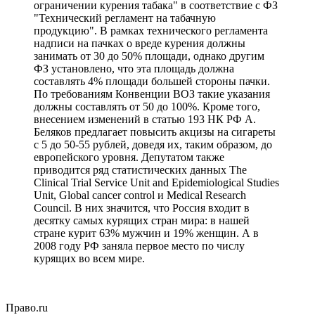
ограничении курения табака" в соответствие с ФЗ
"Технический регламент на табачную
продукцию". В рамках технического регламента
надписи на пачках о вреде курения должны
занимать от 30 до 50% площади, однако другим
ФЗ установлено, что эта площадь должна
составлять 4% площади большей стороны пачки.
По требованиям Конвенции ВОЗ такие указания
должны составлять от 50 до 100%. Кроме того,
внесением изменений в статью 193 НК РФ А.
Беляков предлагает повысить акцизы на сигареты
с 5 до 50-55 рублей, доведя их, таким образом, до
европейского уровня. Депутатом также
приводится ряд статистических данных The
Clinical Trial Service Unit and Epidemiological Studies
Unit, Global cancer control и Medical Research
Council. В них значится, что Россия входит в
десятку самых курящих стран мира: в нашей
стране курит 63% мужчин и 19% женщин. А в
2008 году РФ заняла первое место по числу
курящих во всем мире.
Право.ru