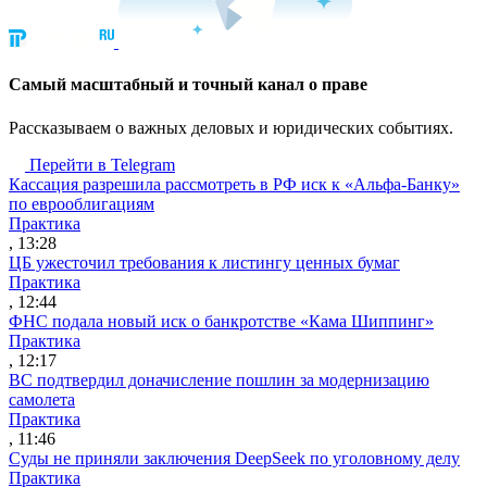
Cамый масштабный и точный канал о праве
Рассказываем о важных деловых и юридических событиях.
Перейти в Telegram
Кассация разрешила рассмотреть в РФ иск к «Альфа-Банку»
по еврооблигациям
Практика
, 13:28
ЦБ ужесточил требования к листингу ценных бумаг
Практика
, 12:44
ФНС подала новый иск о банкротстве «Кама Шиппинг»
Практика
, 12:17
ВС подтвердил доначисление пошлин за модернизацию
самолета
Практика
, 11:46
Суды не приняли заключения DeepSeek по уголовному делу
Практика