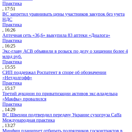
Практика
, 17:51
ВС запретил уравнивать цены участников закупок без учета
НДС
Практика
, 16:26
Аптечная сеть «36,6» выкупила 83 аптеки «Диалога»
Практика
, 16:25
Экс-главу АСВ объявили в розыск по делу о хищении более 4
млрд руб.
Практика
, 15:55
СИП поддержал Роспатент в споре об обозначении
«Нетдолгофф»
Практика
, 15:17
Третий аукцион по приватизации активов экс-владельца
«Макфы» провалился
Практика
, 14:29
ВС Швеции подтвердил передачу Украине сухогруза Caffa
Международная практика
, 13:27
Минфин планирует отбирать подрядчиков госконтрактов в