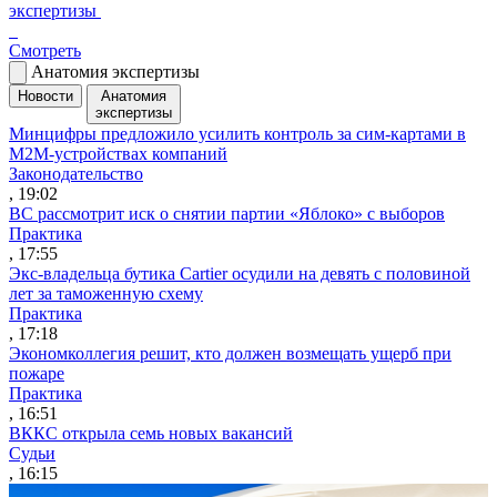
экспертизы
Смотреть
Анатомия экспертизы
Новости
Анатомия
экспертизы
Минцифры предложило усилить контроль за сим-картами в
M2M-устройствах компаний
Законодательство
, 19:02
ВС рассмотрит иск о снятии партии «Яблоко» с выборов
Практика
, 17:55
Экс-владельца бутика Cartier осудили на девять с половиной
лет за таможенную схему
Практика
, 17:18
Экономколлегия решит, кто должен возмещать ущерб при
пожаре
Практика
, 16:51
ВККС открыла семь новых вакансий
Судьи
, 16:15