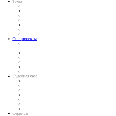
Темы
Практика
Законодательство
Процесс
Исследования
Рынок юридических услуг
Юридическое сообщество
Важнейшие правовые темы в прессе
Спецпроекты
Подкаст «В здравом уме
и твёрдой памяти»
Legal Design
Банкротная панорама
Советы для литигаторов
Сговоры на торгах
Авто
Судебная база
Картотека арбитражных дел
Решения арбитражных судов
Календарь рассмотрения арбитражных дел
Досье судей
Информация о судах
RSS лента новостей
Вакансии для юристов
Сервисы