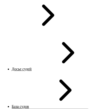
Досье судей
База судов