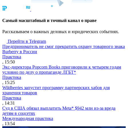
Cамый масштабный и точный канал о праве
Рассказываем о важных деловых и юридических событиях.
Перейти в Telegram
Предприниматель не смог прекратить охрану товарного знака
Burberry в России
Практика
, 15:50
Экс-директора Popcorn Books приговорили к четырем годам
условно по делу о пропаганде ЛГБТ*
Практика
, 15:25
Wildberries запустит программу партнерских хабов для
хранения товаров
Практика
, 14:31
Суд в США обязал выплатить Meta* $942 млн из-за вреда
детям в соцсетях
Международная практика
, 13:54