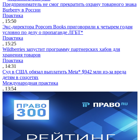
Предприниматель не смог прекратить охрану товарного знака
Burberry в России
Практика
, 15:50
Экс-директора Popcorn Books приговорили к четырем годам
условно по делу о пропаганде ЛГБТ*
Практика
, 15:25
Wildberries запустит программу партнерских хабов для
хранения товаров
Практика
, 14:31
Суд в США обязал выплатить Meta* $942 млн из-за вреда
детям в соцсетях
Международная практика
, 13:54