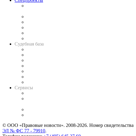
Спецпроекты
Подкаст «В здравом уме
и твёрдой памяти»
Legal Design
Банкротная панорама
Советы для литигаторов
Сговоры на торгах
Авто
Судебная база
Картотека арбитражных дел
Решения арбитражных судов
Календарь рассмотрения арбитражных дел
Досье судей
Информация о судах
RSS лента новостей
Вакансии для юристов
Сервисы
Справочно-правовая система
Casebook: мониторинг дел
и компаний
Caselook: поиск и анализ практики
CASE.ONE: управление юридической службой
© ООО «Правовые новости». 2008-2026.
Номер свидетельства
ЭЛ № ФС 77 - 79910
.