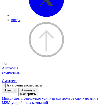
вверх
18+
Анатомия
экспертизы
Смотреть
Анатомия экспертизы
Новости
Анатомия
экспертизы
Минцифры предложило усилить контроль за сим-картами в
M2M-устройствах компаний