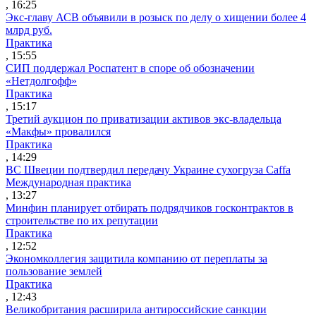
, 16:25
Экс-главу АСВ объявили в розыск по делу о хищении более 4
млрд руб.
Практика
, 15:55
СИП поддержал Роспатент в споре об обозначении
«Нетдолгофф»
Практика
, 15:17
Третий аукцион по приватизации активов экс-владельца
«Макфы» провалился
Практика
, 14:29
ВС Швеции подтвердил передачу Украине сухогруза Caffa
Международная практика
, 13:27
Минфин планирует отбирать подрядчиков госконтрактов в
строительстве по их репутации
Практика
, 12:52
Экономколлегия защитила компанию от переплаты за
пользование землей
Практика
, 12:43
Великобритания расширила антироссийские санкции