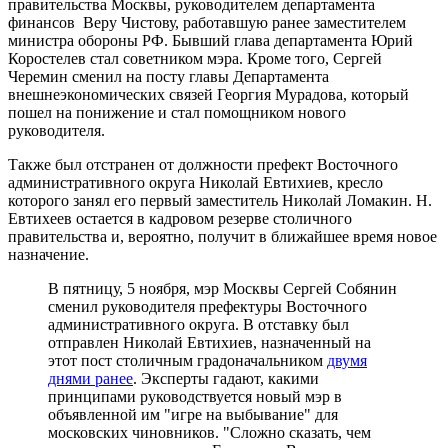
правительства Москвы, руководителем департамента
финансов Веру Чистову, работавшую ранее заместителем
министра обороны РФ. Бывший глава департамента Юрий
Коростелев стал советником мэра. Кроме того, Сергей
Черемин сменил на посту главы Департамента
внешнеэкономических связей Георгия Мурадова, который
пошел на понижение и стал помощником нового
руководителя.
Также был отстранен от должности префект Восточного
административного округа Николай Евтихиев, кресло
которого занял его первый заместитель Николай Ломакин. Н.
Евтихеев остается в кадровом резерве столичного
правительства и, вероятно, получит в ближайшее время новое
назначение.
В пятницу, 5 ноября, мэр Москвы Сергей Собянин
сменил руководителя префектуры Восточного
административного округа. В отставку был
отправлен Николай Евтихиев, назначенный на
этот пост столичным градоначальником
двумя
днями ранее
. Эксперты гадают, какими
принципами руководствуется новый мэр в
объявленной им "игре на выбывание" для
московских чиновников. "Сложно сказать, чем