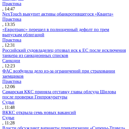
Практика
, 14:47
NexTouch выкупит активы обанкротившегося «Кванта»
Практика
, 13:35
«Евротранс» перешел в полноценный дефолт по трем
выпускам облигаций
Практика
, 12:31
Российский судовладелец отозвал иск к ЕС после исключения
танкера из санкционных списков
Санкции
, 12:23
ФАС возбудила дело из-за ограничений при страховании
заемщиков
Практика
, 12:06
Самарская ККС приняла отставку главы облсуда Шилова
после проверки Генпрокуратуры
Судьи
, 11:48
ВККС открыла семь новых вакансий
Судьи
, 11:28
Власти обсуждают варианты приватизации «Сирены-Трэвел»