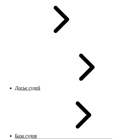
Досье судей
База судов