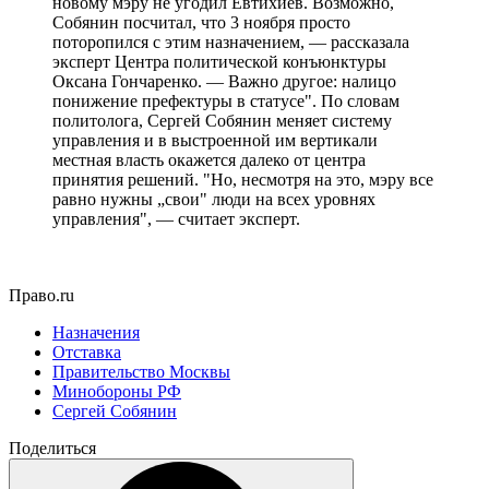
новому мэру не угодил Евтихиев. Возможно,
Собянин посчитал, что 3 ноября просто
поторопился с этим назначением, — рассказала
эксперт Центра политической конъюнктуры
Оксана Гончаренко. — Важно другое: налицо
понижение префектуры в статусе". По словам
политолога, Сергей Собянин меняет систему
управления и в выстроенной им вертикали
местная власть окажется далеко от центра
принятия решений. "Но, несмотря на это, мэру все
равно нужны „свои" люди на всех уровнях
управления", — считает эксперт.
Право.ru
Назначения
Отставка
Правительство Москвы
Минобороны РФ
Сергей Собянин
Поделиться