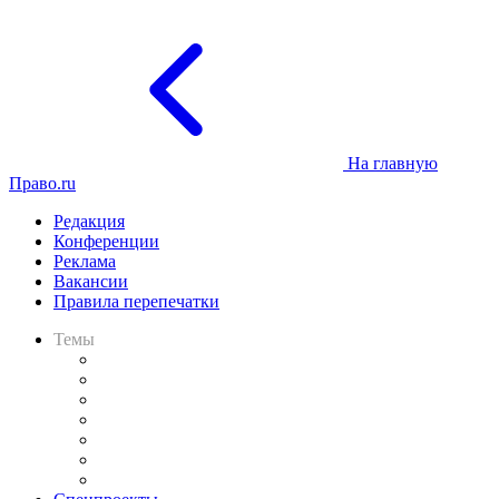
На главную
Право.ru
Редакция
Конференции
Реклама
Вакансии
Правила перепечатки
Темы
Практика
Законодательство
Процесс
Исследования
Рынок юридических услуг
Юридическое сообщество
Важнейшие правовые темы в прессе