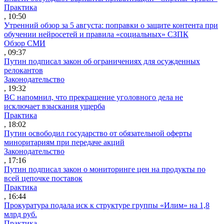
Практика
, 10:50
Утренний обзор за 5 августа: поправки о защите контента при
обучении нейросетей и правила «социальных» СЗПК
Обзор СМИ
, 09:37
Путин подписал закон об ограничениях для осужденных
релокантов
Законодательство
, 19:32
ВС напомнил, что прекращение уголовного дела не
исключает взыскания ущерба
Практика
, 18:02
Путин освободил государство от обязательной оферты
миноритариям при передаче акций
Законодательство
, 17:16
Путин подписал закон о мониторинге цен на продукты по
всей цепочке поставок
Практика
, 16:44
Прокуратура подала иск к структуре группы «Илим» на 1,8
млрд руб.
Практика