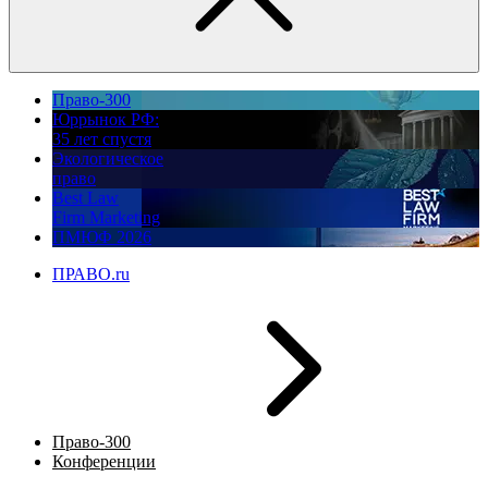
Право-300
Юррынок РФ:
35 лет спустя
Экологическое
право
Best Law
Firm Marketing
ПМЮФ 2026
ПРАВО.ru
Право-300
Конференции