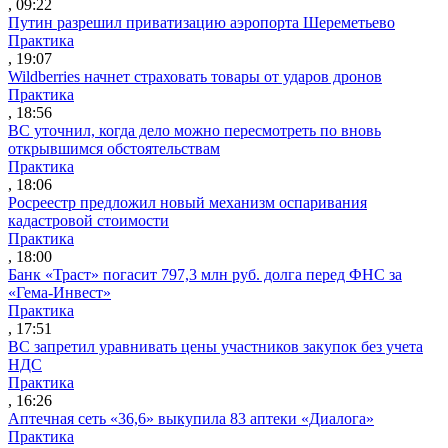
, 09:22
Путин разрешил приватизацию аэропорта Шереметьево
Практика
, 19:07
Wildberries начнет страховать товары от ударов дронов
Практика
, 18:56
ВС уточнил, когда дело можно пересмотреть по вновь
открывшимся обстоятельствам
Практика
, 18:06
Росреестр предложил новый механизм оспаривания
кадастровой стоимости
Практика
, 18:00
Банк «Траст» погасит 797,3 млн руб. долга перед ФНС за
«Гема-Инвест»
Практика
, 17:51
ВС запретил уравнивать цены участников закупок без учета
НДС
Практика
, 16:26
Аптечная сеть «36,6» выкупила 83 аптеки «Диалога»
Практика