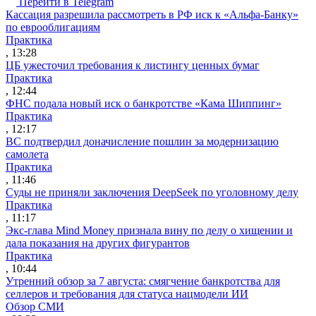
Перейти в Telegram
Кассация разрешила рассмотреть в РФ иск к «Альфа-Банку»
по еврооблигациям
Практика
, 13:28
ЦБ ужесточил требования к листингу ценных бумаг
Практика
, 12:44
ФНС подала новый иск о банкротстве «Кама Шиппинг»
Практика
, 12:17
ВС подтвердил доначисление пошлин за модернизацию
самолета
Практика
, 11:46
Суды не приняли заключения DeepSeek по уголовному делу
Практика
, 11:17
Экс-глава Mind Money признала вину по делу о хищении и
дала показания на других фигурантов
Практика
, 10:44
Утренний обзор за 7 августа: смягчение банкротства для
селлеров и требования для статуса нацмодели ИИ
Обзор СМИ