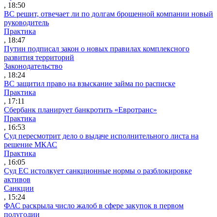
, 18:50
ВС решит, отвечает ли по долгам брошенной компании новый
руководитель
Практика
, 18:47
Путин подписал закон о новых правилах комплексного
развития территорий
Законодательство
, 18:24
ВС защитил право на взыскание займа по расписке
Практика
, 17:11
Сбербанк планирует банкротить «Евротранс»
Практика
, 16:53
Суд пересмотрит дело о выдаче исполнительного листа на
решение МКАС
Практика
, 16:05
Суд ЕС истолкует санкционные нормы о разблокировке
активов
Санкции
, 15:24
ФАС раскрыла число жалоб в сфере закупок в первом
полугодии