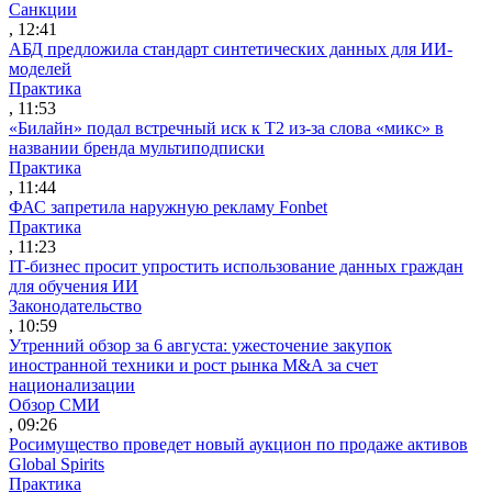
Санкции
, 12:41
АБД предложила стандарт синтетических данных для ИИ-
моделей
Практика
, 11:53
«Билайн» подал встречный иск к Т2 из-за слова «микс» в
названии бренда мультиподписки
Практика
, 11:44
ФАС запретила наружную рекламу Fonbet
Практика
, 11:23
IT-бизнес просит упростить использование данных граждан
для обучения ИИ
Законодательство
, 10:59
Утренний обзор за 6 августа: ужесточение закупок
иностранной техники и рост рынка M&A за счет
национализации
Обзор СМИ
, 09:26
Росимущество проведет новый аукцион по продаже активов
Global Spirits
Практика