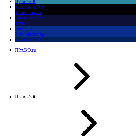
Право-300
Юррынок РФ:
35 лет спустя
Экологическое
право
Best Law
Firm Marketing
ПМЮФ 2026
ПРАВО.ru
Право-300