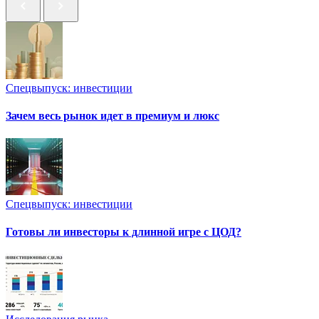
Спецвыпуск: инвестиции
Зачем весь рынок идет в премиум и люкс
Спецвыпуск: инвестиции
Готовы ли инвесторы к длинной игре с ЦОД?