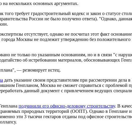
о на нескольких основных аргументах.
ак того требует градостроительный кодекс и закон о статусе ст
т правительства России не было получено ответа). "Однако, дан
хин.
экспертизы отсутствует, однако не посчитал этот факт основани
план города Москвы не подлежит утверждению без положительног
вано не только по указанным основаниям, но и в связи "с нару
л ходатайство об истребовании материалов, обосновывающих Генп
нплана", — резюмирует истец.
на
дать указание своим представителям при рассмотрении дела в
яшним Генпланом, Москва не сможет справиться с проблемой пр
переработать данный документ с привлечением ведущих специали
 Генплана
подчинили его офисно-деловому строительству
. В кач
храняемых природных территорий (ООПТ). Однако в Генплане их
именно эти 3 тысячи гектаров отданы под офисное строительство
коллапсу.