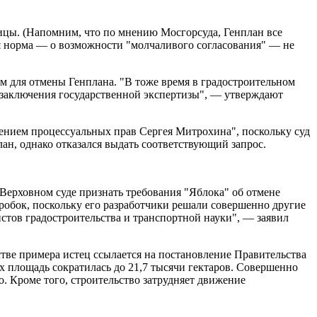
олицы. (Напомним, что по мнению Мосгорсуда, Генплан все
ная норма — о возможности "молчаливого согласования" — не
ем для отмены Генплана. "В тоже время в градостроительном
о заключения государственной экспертизы", — утверждают
шением процессуальных прав Сергея Митрохина", поскольку суд
лан, однако отказался выдать соответствующий запрос.
 Верховном суде признать требования "Яблока" об отмене
обок, поскольку его разработчики решали совершенно другие
стов градостроительства и транспортной науки", — заявил
естве примера истец ссылается на постановление Правительства
 площадь сократилась до 21,7 тысячи гектаров. Совершенно
. Кроме того, строительство затрудняет движение