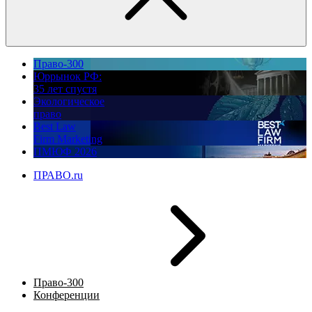
Право-300
Юррынок РФ:
35 лет спустя
Экологическое
право
Best Law
Firm Marketing
ПМЮФ 2026
ПРАВО.ru
Право-300
Конференции