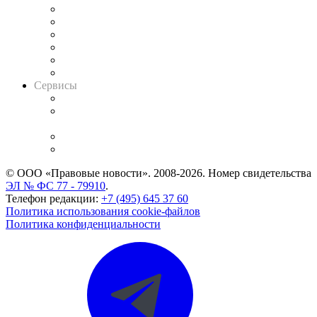
Решения арбитражных судов
Календарь рассмотрения арбитражных дел
Досье судей
Информация о судах
RSS лента новостей
Вакансии для юристов
Сервисы
Справочно-правовая система
Casebook: мониторинг дел
и компаний
Caselook: поиск и анализ практики
CASE.ONE: управление юридической службой
© ООО «Правовые новости». 2008-2026.
Номер свидетельства
ЭЛ № ФС 77 - 79910
.
Телефон редакции:
+7 (495) 645 37 60
Политика использования cookie-файлов
Политика конфиденциальности