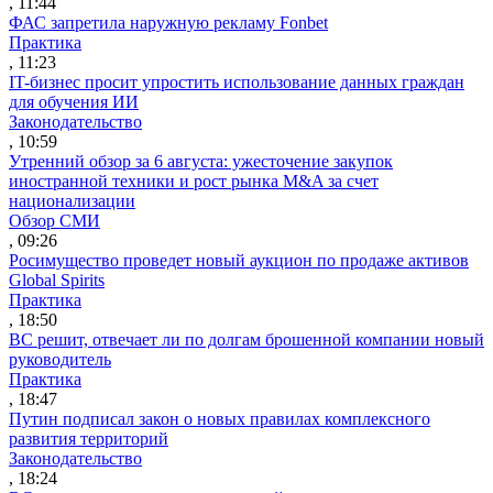
, 11:44
ФАС запретила наружную рекламу Fonbet
Практика
, 11:23
IT-бизнес просит упростить использование данных граждан
для обучения ИИ
Законодательство
, 10:59
Утренний обзор за 6 августа: ужесточение закупок
иностранной техники и рост рынка M&A за счет
национализации
Обзор СМИ
, 09:26
Росимущество проведет новый аукцион по продаже активов
Global Spirits
Практика
, 18:50
ВС решит, отвечает ли по долгам брошенной компании новый
руководитель
Практика
, 18:47
Путин подписал закон о новых правилах комплексного
развития территорий
Законодательство
, 18:24