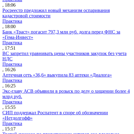
, 18:06
Росреестр предложил новый механизм оспаривания
кадастровой стоимости
Практика
, 18:00
Банк «Траст» погасит 797,3 млн руб. долга перед ФНС за
«Гема-Инвест»
Практика
, 17:51
ВС запретил уравнивать цены участников закупок без учета
НДС
Практика
, 16:26
Аптечная сеть «36,6» выкупила 83 аптеки «Диалога»
Практика
, 16:25
Экс-главу АСВ объявили в розыск по делу о хищении более 4
млрд руб.
Практика
, 15:55
СИП поддержал Роспатент в споре об обозначении
«Нетдолгофф»
Практика
, 15:17