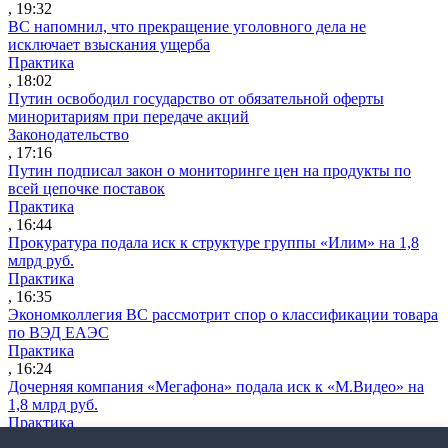
, 19:32
ВС напомнил, что прекращение уголовного дела не
исключает взыскания ущерба
Практика
, 18:02
Путин освободил государство от обязательной оферты
миноритариям при передаче акций
Законодательство
, 17:16
Путин подписал закон о мониторинге цен на продукты по
всей цепочке поставок
Практика
, 16:44
Прокуратура подала иск к структуре группы «Илим» на 1,8
млрд руб.
Практика
, 16:35
Экономколлегия ВС рассмотрит спор о классификации товара
по ВЭД ЕАЭС
Практика
, 16:24
Дочерняя компания «Мегафона» подала иск к «М.Видео» на
1,8 млрд руб.
Практика
, 15:50