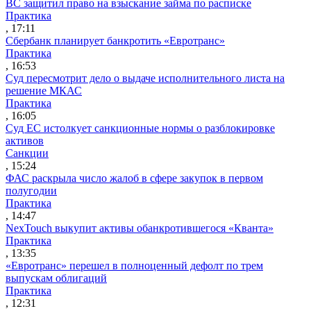
ВС защитил право на взыскание займа по расписке
Практика
, 17:11
Сбербанк планирует банкротить «Евротранс»
Практика
, 16:53
Суд пересмотрит дело о выдаче исполнительного листа на
решение МКАС
Практика
, 16:05
Суд ЕС истолкует санкционные нормы о разблокировке
активов
Санкции
, 15:24
ФАС раскрыла число жалоб в сфере закупок в первом
полугодии
Практика
, 14:47
NexTouch выкупит активы обанкротившегося «Кванта»
Практика
, 13:35
«Евротранс» перешел в полноценный дефолт по трем
выпускам облигаций
Практика
, 12:31