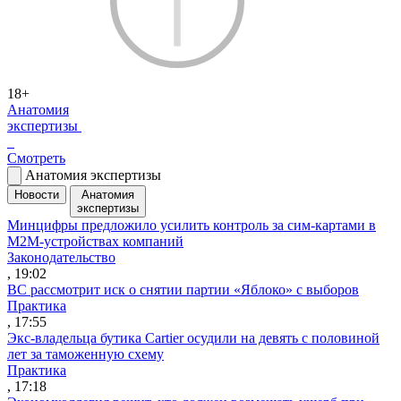
18+
Анатомия
экспертизы
Смотреть
Анатомия экспертизы
Новости
Анатомия
экспертизы
Минцифры предложило усилить контроль за сим-картами в
M2M-устройствах компаний
Законодательство
, 19:02
ВС рассмотрит иск о снятии партии «Яблоко» с выборов
Практика
, 17:55
Экс-владельца бутика Cartier осудили на девять с половиной
лет за таможенную схему
Практика
, 17:18