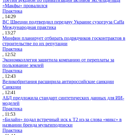
Третий аукцион по приватизации активов экс-владельца
«Макфы» провалился
Практика
, 14:29
ВС Швеции подтвердил передачу Украине сухогруза Caffa
Международная практика
, 13:27
Минфин планирует отбирать подрядчиков госконтрактов в
строительстве по их репутации
Практика
, 12:52
Экономколлегия защитила компанию от переплаты за
пользование землей
Практика
, 12:43
Великобритания расширила антироссийские санкции
Санкции
, 12:41
АБД предложила стандарт синтетических данных для ИИ-
моделей
Практика
, 11:53
«Билайн» подал встречный иск к Т2 из-за слова «микс» в
названии бренда мультиподписки
Практика