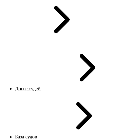
Досье судей
База судов