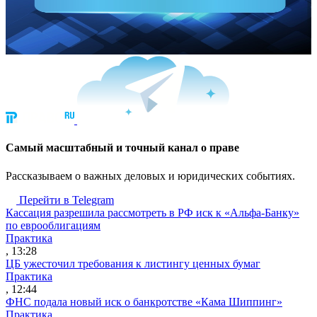
Cамый масштабный и точный канал о праве
Рассказываем о важных деловых и юридических событиях.
Перейти в Telegram
Кассация разрешила рассмотреть в РФ иск к «Альфа-Банку»
по еврооблигациям
Практика
, 13:28
ЦБ ужесточил требования к листингу ценных бумаг
Практика
, 12:44
ФНС подала новый иск о банкротстве «Кама Шиппинг»
Практика