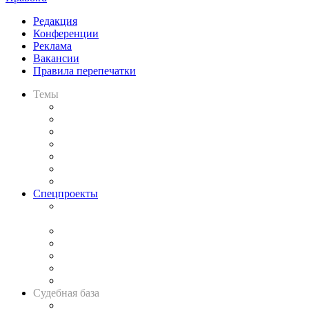
Редакция
Конференции
Реклама
Вакансии
Правила перепечатки
Темы
Практика
Законодательство
Процесс
Исследования
Рынок юридических услуг
Юридическое сообщество
Важнейшие правовые темы в прессе
Спецпроекты
Подкаст «В здравом уме
и твёрдой памяти»
Legal Design
Банкротная панорама
Советы для литигаторов
Сговоры на торгах
Авто
Судебная база
Картотека арбитражных дел