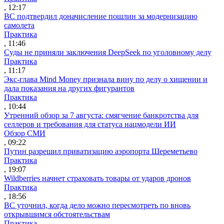
, 12:17
ВС подтвердил доначисление пошлин за модернизацию
самолета
Практика
, 11:46
Суды не приняли заключения DeepSeek по уголовному делу
Практика
, 11:17
Экс-глава Mind Money признала вину по делу о хищении и
дала показания на других фигурантов
Практика
, 10:44
Утренний обзор за 7 августа: смягчение банкротства для
селлеров и требования для статуса нацмодели ИИ
Обзор СМИ
, 09:22
Путин разрешил приватизацию аэропорта Шереметьево
Практика
, 19:07
Wildberries начнет страховать товары от ударов дронов
Практика
, 18:56
ВС уточнил, когда дело можно пересмотреть по вновь
открывшимся обстоятельствам
Практика