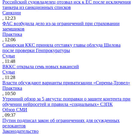
Российский судовладелец отозвал иск к ЕС после исключения
танкера из санкционных списков
Санкции
, 12:23
ФАС возбудила дело из-за ограничений при страховании
заемщиков
Практика
, 12:06
Самарская ККС приняла отставку главы облсуда Шилова
после проверки Генпрокуратуры
Судьи
, 11:48
ВККС открыла семь новых вакансий
Судьи
, 11:28
Власти обсуждают варианты приватизации «Сирены-Трэвел»
Практика
, 10:50
Утренний обзор за 5 августа: поправки о защите контента при
обучении нейросетей и правила «социальных» СЗПК
Обзор СМИ
, 09:37
Путин подписал закон об ограничениях для осужденных
релокантов
Законодательство