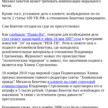
Михаил Бекетов может требовать компенсации морального
вреда.
Кроме того, уголовное дело о клевете, возбужденное по по
части 2 статьи 109 УК РФ, в отношении Бекетова прекращено.
Сам Бекетов сегодня на суде не присутствовал.
Как
сообщало "Право.Ru"
, поводом для возбуждения дела
стал сюжет, вышедший в эфир 24 мая 2007 года
в программе
новостей "24" на канале "РЕН-ТВ". Речь в сюжете шла о
поджоге автомобиля Бекетова, где находились
разоблачительные материалы в отношении Владимира
Стрельченко. Журналист назвал это происшествие
"политическим террором" и заявил, что заказчиком поджога
является мэр Химок Стрельченко.
10 ноября 2010 года мировой судья Подмосковных Химок
признал виновным главного редактора газеты "Химкинская
правда" Михаила Бекетова
в клевете на главу городской
администрации
Владимира Стрельченко и приговорил его к
штрафу в 5 тысяч рублей. Однако Бекетов был освобожден от
наказания "в связи с истечением срока давности"
преступления.
Напомним также, что в ноябре 2008 года было совершено