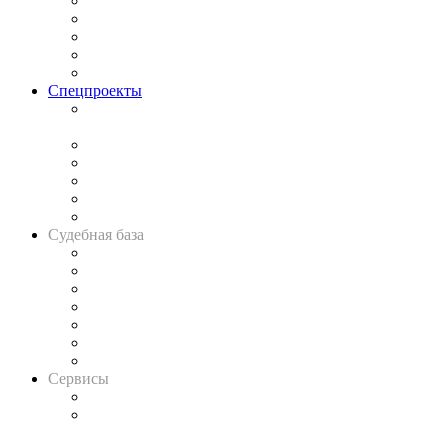
Процесс
Исследования
Рынок юридических услуг
Юридическое сообщество
Важнейшие правовые темы в прессе
Спецпроекты
Подкаст «В здравом уме
и твёрдой памяти»
Legal Design
Банкротная панорама
Советы для литигаторов
Сговоры на торгах
Авто
Судебная база
Картотека арбитражных дел
Решения арбитражных судов
Календарь рассмотрения арбитражных дел
Досье судей
Информация о судах
RSS лента новостей
Вакансии для юристов
Сервисы
Справочно-правовая система
Casebook: мониторинг дел
и компаний