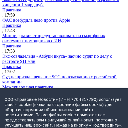
хищении 1 млрд руб.
Практика
, 17:59
ФАС возбудила дело против Apple
Практика
, 17:43
Минцифры хочет предустанавливать на смартфонах
системных помощников с ИИ
Практика
, 17:33
Экс-совладельца «Азбуки вкуса» заочно судят по делу о
растрате $11 млн
Практика
, 17:02
Суд не признал решение SCC по взысканию с российской
компании
Международная практика
, 17:01
Дроны могут начать применять для фиксации нарушений
ООО «Правовые Новости» (ИНН 7704317790) использует
ПДД
файлы cookie (включая сторонние файлы cookie) для
Практика
сбора информации об использовании сайта
, 15:41
посетителями. Такие файлы cookie помогают нам
Бывшего сенатора Сабадаша приговорили к 12 годам по делу
предоставлять вам наилучший онлайн-опыт, постоянно
о хищении
улучшать наш веб-сайт. Нажав на кнопку «Подтвердить»,