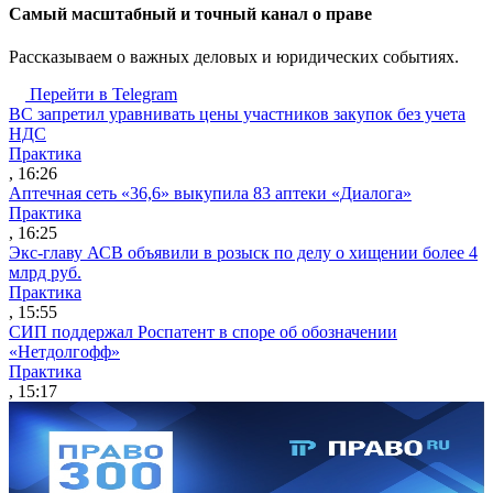
Cамый масштабный и точный канал о праве
Рассказываем о важных деловых и юридических событиях.
Перейти в Telegram
ВС запретил уравнивать цены участников закупок без учета
НДС
Практика
, 16:26
Аптечная сеть «36,6» выкупила 83 аптеки «Диалога»
Практика
, 16:25
Экс-главу АСВ объявили в розыск по делу о хищении более 4
млрд руб.
Практика
, 15:55
СИП поддержал Роспатент в споре об обозначении
«Нетдолгофф»
Практика
, 15:17