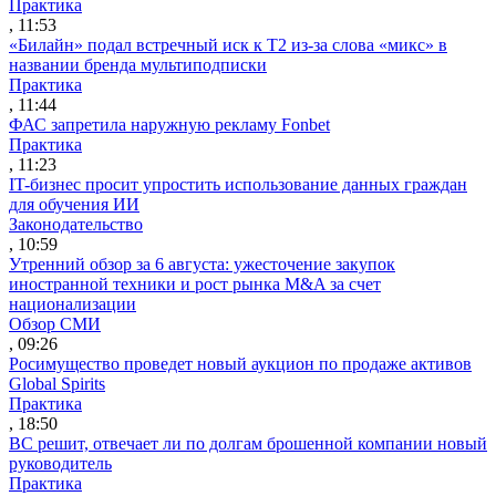
Практика
, 11:53
«Билайн» подал встречный иск к Т2 из-за слова «микс» в
названии бренда мультиподписки
Практика
, 11:44
ФАС запретила наружную рекламу Fonbet
Практика
, 11:23
IT-бизнес просит упростить использование данных граждан
для обучения ИИ
Законодательство
, 10:59
Утренний обзор за 6 августа: ужесточение закупок
иностранной техники и рост рынка M&A за счет
национализации
Обзор СМИ
, 09:26
Росимущество проведет новый аукцион по продаже активов
Global Spirits
Практика
, 18:50
ВС решит, отвечает ли по долгам брошенной компании новый
руководитель
Практика