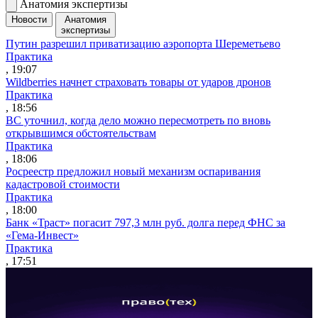
Анатомия экспертизы
Новости
Анатомия
экспертизы
Путин разрешил приватизацию аэропорта Шереметьево
Практика
, 19:07
Wildberries начнет страховать товары от ударов дронов
Практика
, 18:56
ВС уточнил, когда дело можно пересмотреть по вновь
открывшимся обстоятельствам
Практика
, 18:06
Росреестр предложил новый механизм оспаривания
кадастровой стоимости
Практика
, 18:00
Банк «Траст» погасит 797,3 млн руб. долга перед ФНС за
«Гема-Инвест»
Практика
, 17:51