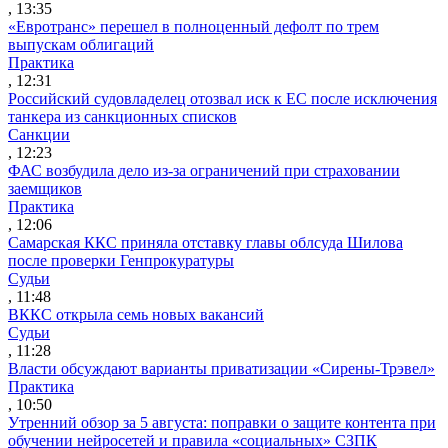
, 13:35
«Евротранс» перешел в полноценный дефолт по трем
выпускам облигаций
Практика
, 12:31
Российский судовладелец отозвал иск к ЕС после исключения
танкера из санкционных списков
Санкции
, 12:23
ФАС возбудила дело из-за ограничений при страховании
заемщиков
Практика
, 12:06
Самарская ККС приняла отставку главы облсуда Шилова
после проверки Генпрокуратуры
Судьи
, 11:48
ВККС открыла семь новых вакансий
Судьи
, 11:28
Власти обсуждают варианты приватизации «Сирены-Трэвел»
Практика
, 10:50
Утренний обзор за 5 августа: поправки о защите контента при
обучении нейросетей и правила «социальных» СЗПК