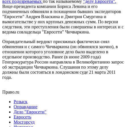
всех подозреваемых
по так называемому
"делу Евросети".
Вице-президента компании Бориса Левина и его
подчиненных обвиняли в похищении бывших экспедиторов
"Евросети" Андрея Власкина и Дмитрия Смургина и
вымогательстве у них крупных денежных сумм. По версии
следствия, эти преступления были совершены в интересах и с
ведома совладельца "Евросети" Чичваркина.
Оправдательный вердикт присяжных фактически снял
обвинения и с самого Чичваркина (он обвинялся заочно), в
отношении которого уголовное дело было выделено в
отдельное производство. Ранее (в июне 2009 года)
Генпрокуратура России направляла в Великобританию запрос
об экстрадиции Чичваркина. Слушания по этому делу
должны были состояться в лондонском суде 21 марта 2011
года.
Право.ru
Розыск
Оправдание
Дело "Евросети"
Евросеть
Мосгорсуд