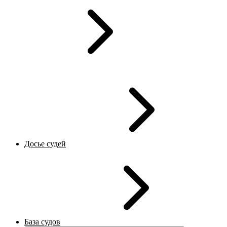
Досье судей
База судов