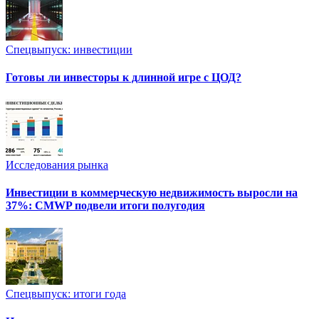
Спецвыпуск: инвестиции
Готовы ли инвесторы к длинной игре с ЦОД?
Исследования рынка
Инвестиции в коммерческую недвижимость выросли на
37%: CMWP подвели итоги полугодия
Спецвыпуск: итоги года