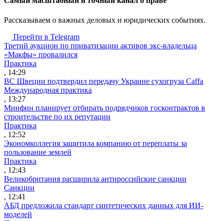
Cамый масштабный и точный канал о праве
Рассказываем о важных деловых и юридических событиях.
Перейти в Telegram
Третий аукцион по приватизации активов экс-владельца
«Макфы» провалился
Практика
, 14:29
ВС Швеции подтвердил передачу Украине сухогруза Caffa
Международная практика
, 13:27
Минфин планирует отбирать подрядчиков госконтрактов в
строительстве по их репутации
Практика
, 12:52
Экономколлегия защитила компанию от переплаты за
пользование землей
Практика
, 12:43
Великобритания расширила антироссийские санкции
Санкции
, 12:41
АБД предложила стандарт синтетических данных для ИИ-
моделей