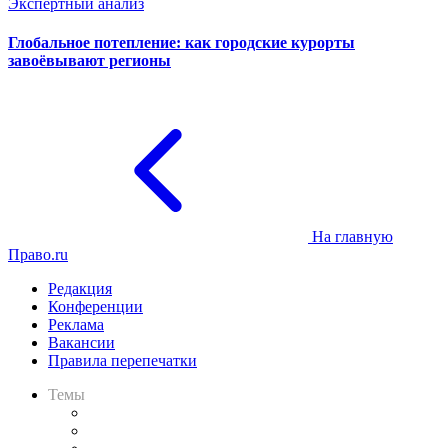
Экспертный анализ
Глобальное потепление: как городские курорты
завоёвывают регионы
На главную
Право.ru
Редакция
Конференции
Реклама
Вакансии
Правила перепечатки
Темы
Практика
Законодательство