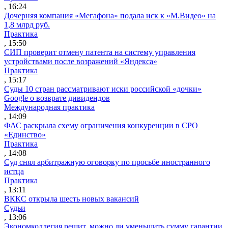
, 16:24
Дочерняя компания «Мегафона» подала иск к «М.Видео» на
1,8 млрд руб.
Практика
, 15:50
СИП проверит отмену патента на систему управления
устройствами после возражений «Яндекса»
Практика
, 15:17
Суды 10 стран рассматривают иски российской «дочки»
Google о возврате дивидендов
Международная практика
, 14:09
ФАС раскрыла схему ограничения конкуренции в СРО
«Единство»
Практика
, 14:08
Суд снял арбитражную оговорку по просьбе иностранного
истца
Практика
, 13:11
ВККС открыла шесть новых вакансий
Судьи
, 13:06
Экономколлегия решит, можно ли уменьшить сумму гарантии