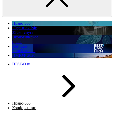
Право-300
Юррынок РФ:
35 лет спустя
Экологическое
право
Best Law
Firm Marketing
ПМЮФ 2026
ПРАВО.ru
Право-300
Конференции