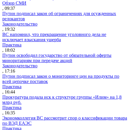
Обзор СМИ
, 09:37
Путин подписал закон об ограничениях для осужденных
релокантов
Законодательство
, 19:32
ВС напомнил, что прекращение уголовного дела не
исключает взыскания ущерба
Практика
, 18:02
Путин освободил государство от обязательной оферты
миноритариям при передаче акций
Законодательство
, 17:16
Путин подписал закон о мониторинге цен на продукты по
всей цепочке поставок
Практика
, 16:44
Прокуратура подала иск к структуре группы «Илим» на 1,8
млрд руб.
Практика
, 16:35
Экономколлегия ВС рассмотрит спор о классификации товара
по ВЭД ЕАЭС
Практика