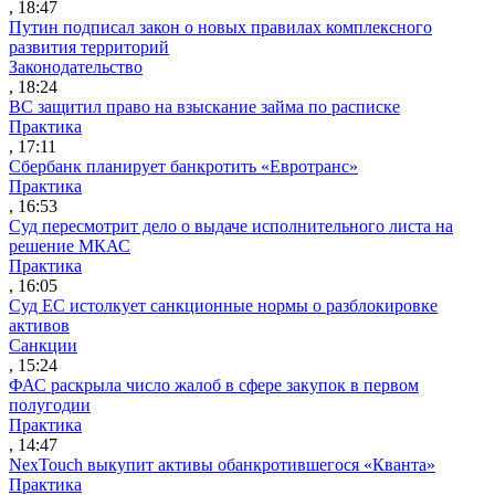
, 18:47
Путин подписал закон о новых правилах комплексного
развития территорий
Законодательство
, 18:24
ВС защитил право на взыскание займа по расписке
Практика
, 17:11
Сбербанк планирует банкротить «Евротранс»
Практика
, 16:53
Суд пересмотрит дело о выдаче исполнительного листа на
решение МКАС
Практика
, 16:05
Суд ЕС истолкует санкционные нормы о разблокировке
активов
Санкции
, 15:24
ФАС раскрыла число жалоб в сфере закупок в первом
полугодии
Практика
, 14:47
NexTouch выкупит активы обанкротившегося «Кванта»
Практика