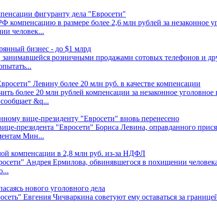
мпенсации фигуранту дела "Евросети"
Ф компенсацию в размере более 2,6 млн рублей за незаконное 
ии человек...
рянный бизнес - до $1 млрд
 занимавшейся розничными продажами сотовых телефонов и дру
опытать...
вросети" Левину более 20 млн руб. в качестве компенсации
ть более 20 млн рублей компенсации за незаконное уголовное 
сообщает &q...
анному вице-президенту "Евросети" вновь перенесено
 вице-президента "Евросети" Бориса Левина, оправданного при
ентам Мин...
ой компенсации в 2,8 млн руб. из-за НДФЛ
росети" Андрея Ермилова, обвинявшегося в похищении человек
...
пасаясь нового уголовного дела
еть" Евгения Чичваркина советуют ему оставаться за границей,