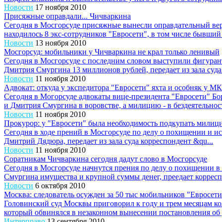
Новости
17 ноября 2010
Присяжные оправдали... Чичваркина
Сегодня в Мосгорсуде присяжные вынесли оправдательный ве
находилось 8 экс-сотрудников "Евросети", в том числе бывший 
Новости
13 ноября 2010
Мосгорсуд: мобильники у Чичваркина не крал только ленивый
Сегодня в Мосгорсуде с последним словом выступили фигурант
Дмитрия Смургина 13 миллионов рублей, передает из зала суда 
Новости
11 ноября 2010
Адвокат: откуда у экспедитора "Евросети" яхта и особняк у МК
Сегодня в Могорсуде адвокаты вице-президента "Евросети" Б
и Дмитрия Смургина в воровстве, а милицию - в бездеятельности
Новости
11 ноября 2010
Прокурор: у "Евросети" была необходимость подкупать милиц
Сегодня в ходе прений в Мосгорсуде по делу о похищении и ис
Дмитрий Дядюра, передает из зала суда корреспондент &qu...
Новости
11 ноября 2010
Соратникам Чичваркина сегодня дадут слово в Мосгорсуде
Сегодня в Мосгорсуде начнутся прения по делу о похищении в
Смургина имущества и крупной суммы денег, преедает корресп
Новости
6 октября 2010
Москва: следователь осужден за 50 тыс мобильников "Евросети
Головинский суд Москвы приговорил к году и трем месяцам к
который обвинялся в незаконном вынесении постановления об 
Интерправо
13 сентября 2010