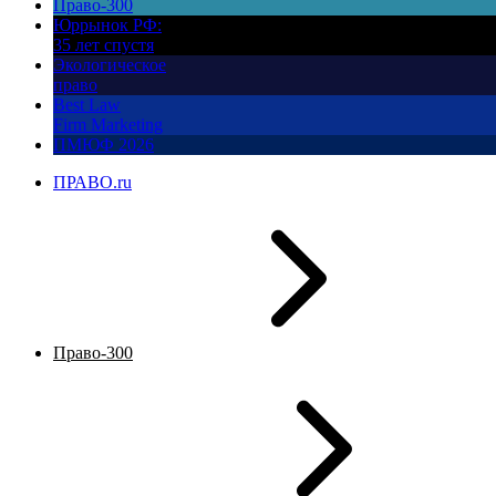
Право-300
Юррынок РФ:
35 лет спустя
Экологическое
право
Best Law
Firm Marketing
ПМЮФ 2026
ПРАВО.ru
Право-300