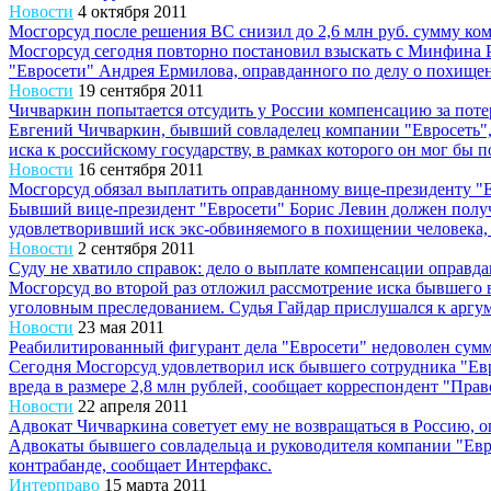
Новости
4 октября 2011
Мосгорсуд после решения ВС снизил до 2,6 млн руб. сумму ко
Мосгорсуд сегодня повторно постановил взыскать с Минфина Р
"Евросети" Андрея Ермилова, оправданного по делу о похищен
Новости
19 сентября 2011
Чичваркин попытается отсудить у России компенсацию за поте
Евгений Чичваркин, бывший совладелец компании "Евросеть",
иска к российскому государству, в рамках которого он мог бы п
Новости
16 сентября 2011
Мосгорсуд обязал выплатить оправданному вице-президенту "Е
Бывший вице-президент "Евросети" Борис Левин должен получи
удовлетворивший иск экс-обвиняемого в похищении человека, 
Новости
2 сентября 2011
Суду не хватило справок: дело о выплате компенсации оправд
Мосгорсуд во второй раз отложил рассмотрение иска бывшего
уголовным преследованием. Судья Гайдар прислушался к аргум
Новости
23 мая 2011
Реабилитированный фигурант дела "Евросети" недоволен сумм
Сегодня Мосгорсуд удовлетворил иск бывшего сотрудника "Ев
вреда в размере 2,8 млн рублей, сообщает корреспондент "Право
Новости
22 апреля 2011
Адвокат Чичваркина советует ему не возвращаться в Россию, о
Адвокаты бывшего совладельца и руководителя компании "Еврос
контрабанде, сообщает Интерфакс.
Интерправо
15 марта 2011