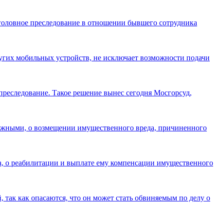
уголовное преследование в отношении бывшего сотрудника
гих мобильных устройств, не исключает возможности подачи
преследование. Такое решение вынес сегодня Мосгорсуд,
сяжными, о возмещении имущественного вреда, причиненного
а, о реабилитации и выплате ему компенсации имущественного
 так как опасаются, что он может стать обвиняемым по делу о