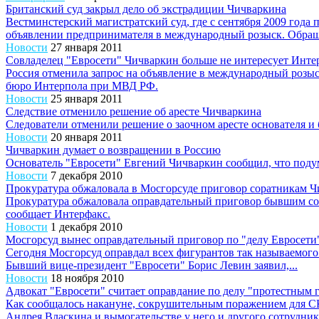
Британский суд закрыл дело об экстрадиции Чичваркина
Вестминстерский магистратский суд, где с сентября 2009 года 
объявлении предпринимателя в международный розыск. Обращен
Новости
27 января 2011
Совладелец "Евросети" Чичваркин больше не интересует Инте
Россия отменила запрос на объявление в международный розыс
бюро Интерпола при МВД РФ.
Новости
25 января 2011
Следствие отменило решение об аресте Чичваркина
Следователи отменили решение о заочном аресте основателя и 
Новости
20 января 2011
Чичваркин думает о возвращении в Россию
Основатель "Евросети" Евгений Чичваркин сообщил, что подум
Новости
7 декабря 2010
Прокуратура обжаловала в Мосгорсуде приговор соратникам 
Прокуратура обжаловала оправдательный приговор бывшим сот
сообщает Интерфакс.
Новости
1 декабря 2010
Мосгорсуд вынес оправдательный приговор по "делу Евросети
Сегодня Мосгорсуд оправдал всех фигурантов так называемого 
Бывший вице-президент "Евросети" Борис Левин заявил,...
Новости
18 ноября 2010
Адвокат "Евросети" считает оправдание по делу "протестным 
Как сообщалось накануне, сокрушительным поражением для СК
Андрея Власкина и вымогательстве у него и другого сотрудника