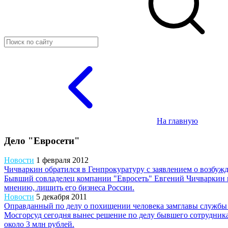
На главную
Дело "Евросети"
Новости
1 февраля 2012
Чичваркин обратился в Генпрокуратуру с заявлением о возбуж
Бывший совладелец компании "Евросеть" Евгений Чичваркин на
мнению, лишить его бизнеса России.
Новости
5 декабря 2011
Оправданный по делу о похищении человека замглавы службы 
Мосгорсуд сегодня вынес решение по делу бывшего сотрудника
около 3 млн рублей.