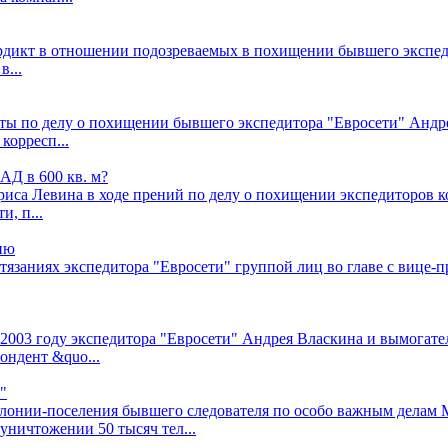
рдикт в отношении подозреваемых в похищении бывшего экспед
в...
ы по делу о похищении бывшего экспедитора "Евросети" Андрея
корресп...
АД в 600 кв. м?
ориса Левина в ходе прений по делу о похищении экспедиторов 
, п...
ию
тязаниях экспедитора "Евросети" группой лиц во главе с вице-
 2003 году экспедитора "Евросети" Андрея Власкина и вымогате
ондент &quo...
"
олонии-поселения бывшего следователя по особо важным делам
уничтожении 50 тысяч тел...