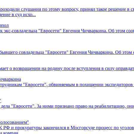
проходили слушания по этому вопросу, принял такое решение в св
ие в суд исхо...
рпол
к экс-совладельца "Евросети" Евгения Чичваркина. Об этом со
бывшего совладельца "Евросети" Евгения Чичваркина. Об этом с
ает о возвращении на родину после вступления в силу оправда
Чичваркина
рудникам "Евросети", обвиняемым в похищении экспедиторов к
"
дела "Евросети". За ними признано право на реабилитацию, они
голосованием"
 РФ и прокуратуры закончился в Мосгорсуде процесс по уголов
 компан...