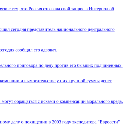
язи с тем, что Россия отозвала свой запрос в Интерпол об
общил сегодня представитель национального центрального
егодня сообщил его адвокат.
тельного приговора по делу против его бывших подчиненных.
омпании и вымогательстве у них крупной суммы денег,
 могут обращаться с исками о компенсации морального вреда.
ному делу о похищении в 2003 году экспедитора "Евросети"