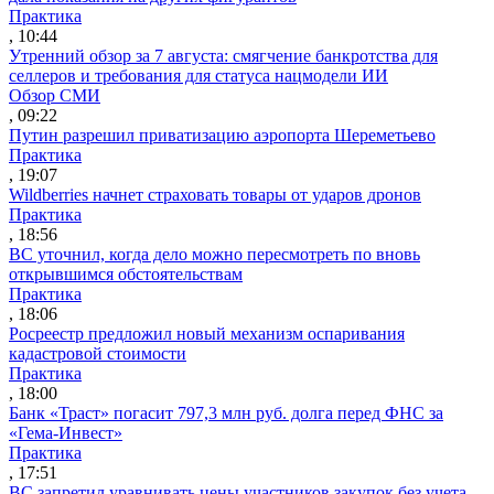
Практика
, 10:44
Утренний обзор за 7 августа: смягчение банкротства для
селлеров и требования для статуса нацмодели ИИ
Обзор СМИ
, 09:22
Путин разрешил приватизацию аэропорта Шереметьево
Практика
, 19:07
Wildberries начнет страховать товары от ударов дронов
Практика
, 18:56
ВС уточнил, когда дело можно пересмотреть по вновь
открывшимся обстоятельствам
Практика
, 18:06
Росреестр предложил новый механизм оспаривания
кадастровой стоимости
Практика
, 18:00
Банк «Траст» погасит 797,3 млн руб. долга перед ФНС за
«Гема-Инвест»
Практика
, 17:51
ВС запретил уравнивать цены участников закупок без учета