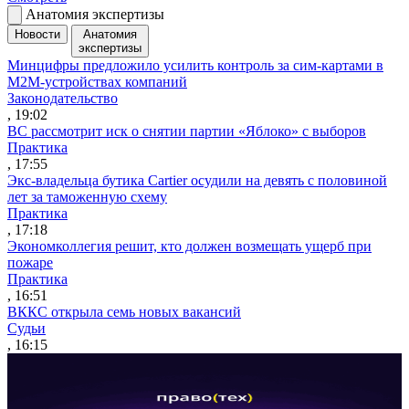
Анатомия экспертизы
Новости
Анатомия
экспертизы
Минцифры предложило усилить контроль за сим-картами в
M2M-устройствах компаний
Законодательство
, 19:02
ВС рассмотрит иск о снятии партии «Яблоко» с выборов
Практика
, 17:55
Экс-владельца бутика Cartier осудили на девять с половиной
лет за таможенную схему
Практика
, 17:18
Экономколлегия решит, кто должен возмещать ущерб при
пожаре
Практика
, 16:51
ВККС открыла семь новых вакансий
Судьи
, 16:15