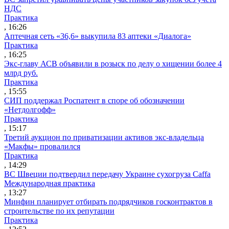
НДС
Практика
, 16:26
Аптечная сеть «36,6» выкупила 83 аптеки «Диалога»
Практика
, 16:25
Экс-главу АСВ объявили в розыск по делу о хищении более 4
млрд руб.
Практика
, 15:55
СИП поддержал Роспатент в споре об обозначении
«Нетдолгофф»
Практика
, 15:17
Третий аукцион по приватизации активов экс-владельца
«Макфы» провалился
Практика
, 14:29
ВС Швеции подтвердил передачу Украине сухогруза Caffa
Международная практика
, 13:27
Минфин планирует отбирать подрядчиков госконтрактов в
строительстве по их репутации
Практика