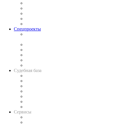
Процесс
Исследования
Рынок юридических услуг
Юридическое сообщество
Важнейшие правовые темы в прессе
Спецпроекты
Подкаст «В здравом уме
и твёрдой памяти»
Legal Design
Банкротная панорама
Советы для литигаторов
Сговоры на торгах
Авто
Судебная база
Картотека арбитражных дел
Решения арбитражных судов
Календарь рассмотрения арбитражных дел
Досье судей
Информация о судах
RSS лента новостей
Вакансии для юристов
Сервисы
Справочно-правовая система
Casebook: мониторинг дел
и компаний