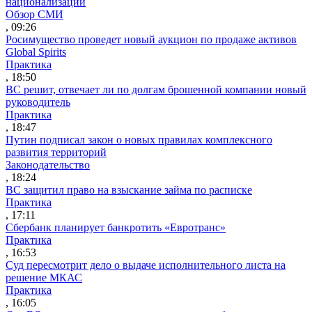
национализации
Обзор СМИ
, 09:26
Росимущество проведет новый аукцион по продаже активов
Global Spirits
Практика
, 18:50
ВС решит, отвечает ли по долгам брошенной компании новый
руководитель
Практика
, 18:47
Путин подписал закон о новых правилах комплексного
развития территорий
Законодательство
, 18:24
ВС защитил право на взыскание займа по расписке
Практика
, 17:11
Сбербанк планирует банкротить «Евротранс»
Практика
, 16:53
Суд пересмотрит дело о выдаче исполнительного листа на
решение МКАС
Практика
, 16:05