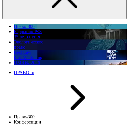
Право-300
Юррынок РФ:
35 лет спустя
Экологическое
право
Best Law
Firm Marketing
ПМЮФ 2026
ПРАВО.ru
Право-300
Конференции