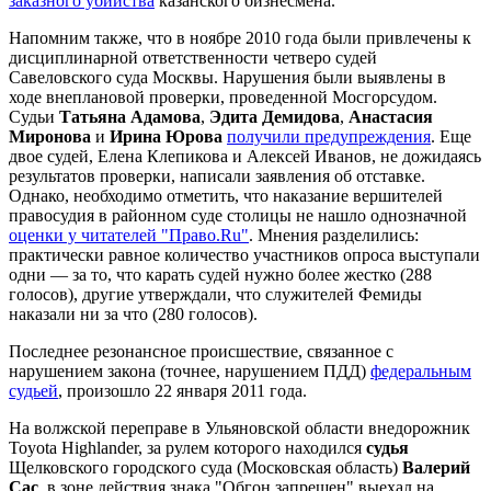
заказного убийства
казанского бизнесмена.
Напомним также, что в ноябре 2010 года были привлечены к
дисциплинарной ответственности четверо судей
Савеловского суда Москвы. Нарушения были выявлены в
ходе внеплановой проверки, проведенной Мосгорсудом.
Судьи
Татьяна Адамова
,
Эдита Демидова
,
Анастасия
Миронова
и
Ирина Юрова
получили предупреждения
. Еще
двое судей, Елена Клепикова и Алексей Иванов, не дожидаясь
результатов проверки, написали заявления об отставке.
Однако, необходимо отметить, что наказание вершителей
правосудия в районном суде столицы не нашло однозначной
оценки у читателей "Право.Ru"
. Мнения разделились:
практически равное количество участников опроса выступали
одни — за то, что карать судей нужно более жестко (288
голосов), другие утверждали, что служителей Фемиды
наказали ни за что (280 голосов).
Последнее резонансное происшествие, связанное с
нарушением закона (точнее, нарушением ПДД)
федеральным
судьей
, произошло 22 января 2011 года.
На волжской переправе в Ульяновской области внедорожник
Toyota Highlander, за рулем которого находился
судья
Щелковского городского суда (Московская область)
Валерий
Сас
, в зоне действия знака "Обгон запрещен" выехал на