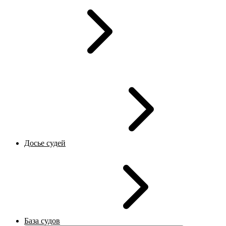
Досье судей
База судов