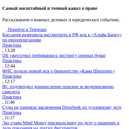
Cамый масштабный и точный канал о праве
Рассказываем о важных деловых и юридических событиях.
Перейти в Telegram
Кассация разрешила рассмотреть в РФ иск к «Альфа-Банку»
по еврооблигациям
Практика
, 13:28
ЦБ ужесточил требования к листингу ценных бумаг
Практика
, 12:44
ФНС подала новый иск о банкротстве «Кама Шиппинг»
Практика
, 12:17
ВС подтвердил доначисление пошлин за модернизацию
самолета
Практика
, 11:46
Суды не приняли заключения DeepSeek по уголовному делу
Практика
, 11:17
Экс-глава Mind Money признала вину по делу о хищении и
дала показания на других фигурантов