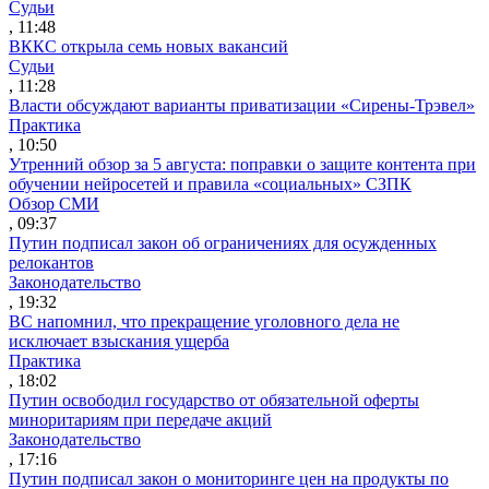
Судьи
, 11:48
ВККС открыла семь новых вакансий
Судьи
, 11:28
Власти обсуждают варианты приватизации «Сирены-Трэвел»
Практика
, 10:50
Утренний обзор за 5 августа: поправки о защите контента при
обучении нейросетей и правила «социальных» СЗПК
Обзор СМИ
, 09:37
Путин подписал закон об ограничениях для осужденных
релокантов
Законодательство
, 19:32
ВС напомнил, что прекращение уголовного дела не
исключает взыскания ущерба
Практика
, 18:02
Путин освободил государство от обязательной оферты
миноритариям при передаче акций
Законодательство
, 17:16
Путин подписал закон о мониторинге цен на продукты по