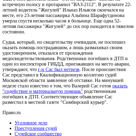
встречную полосу и протаранил "ВАЗ-2112". В результате 22-
летний водитель "Жигулей" Ильназ Ильясов скончался на
месте, его 23-летняя пассажирка Альбина Шарафутдинова
умерла спустя несколько часов в больнице. Еще одна 52-
летняя пассажирка "Жигулей" до сих пор находится в тяжелом
состоянии.
Судья, который, по свидетельству очевидцев, не поспешил
оказать помощь пострадавшим, а лишь размахивал своим
удостоверением, отказался от прохождения
медосвидетельствования. Родственники погибших в ДТП и
один из инспекторов ГИБДД, приезжавших на место аварии,
утверждают, что
г-н Сас был нетрезв
. После происшествия
Сас представил в Квалификационную коллегию судей
Московской области заявление об отставке. На минувшей
неделе стало известно о том, что Валерий Сас готов
оказать
"содействие и материальную помощь"
родственникам
погибших в ДТП. Соответствующее объявление Сас
разместил в местной газете "Симбирский курьер".
Право.ru
Уголовное дело
Преступления судей
Судейское сообщество