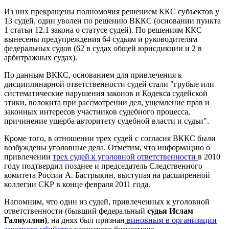
Из них прекращены полномочия решением ККС субъектов у
13 судей, один уволен по решению ВККС (основании пункта
1 статьи 12.1 закона о статусе судей). По решениям ККС
вынесены предупреждения 64 судьям и руководителям
федеральных судов (62 в судах общей юрисдикции и 2 в
арбитражных судах).
По данным ВККС, основанием для привлечения к
дисциплинарной ответственности судей стали "грубые или
систематические нарушения законов и Кодекса судейской
этики, волокита при рассмотрении дел, ущемление прав и
законных интересов участников судебного процесса,
причинение ущерба авторитету судебной власти и судьи".
Кроме того, в отношении трех судей с согласия ВККС были
возбуждены уголовные дела. Отметим, что информацию о
привлечении
трех судей к уголовной ответственности
в 2010
году подтвердил позднее и председатель Следственного
комитета России А. Бастрыкин, выступая на расширенной
коллегии СКР в конце февраля 2011 года.
Напомним, что один из судей, привлеченных к уголовной
ответственности (бывший федеральный
судья Ислам
Галиуллин)
, на днях был признан
виновным в организации