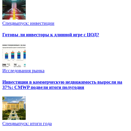
Спецвыпуск: инвестиции
Готовы ли инвесторы к длинной игре с ЦОД?
Исследования рынка
Инвестиции в коммерческую недвижимость выросли на
37%: CMWP подвели итоги полугодия
Спецвыпуск: итоги года