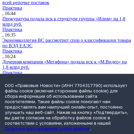
всей цепочке поставок
Практика
, 16:44
Прокуратура подала иск к структуре группы «Илим» на 1,8
млрд руб.
Практика
, 16:35
Экономколлегия ВС рассмотрит спор о классификации товара
по ВЭД ЕАЭС
Практика
, 16:24
Дочерняя компания «Мегафона» подала иск к «М.Видео» на
1,8 млрд руб.
Практика
, 15:50
СИП проверит отмену патента на систему управления
ООО «Правовые Новости» (ИНН 7704317790) использует
устройствами после возражений «Яндекса»
файлы cookie (включая сторонние файлы cookie) для
Практика
сбора информации об использовании сайта
, 15:17
посетителями. Такие файлы cookie помогают нам
Суды 10 стран рассматривают иски российской «дочки»
предоставлять вам наилучший онлайн-опыт, постоянно
Google о возврате дивидендов
улучшать наш веб-сайт. Нажав на кнопку «Подтвердить»,
Международная практика
вы даете согласие на обработку файлов cookie в
, 14:09
соответствии с условиями, изложенными в нашей
Политике использования cookie-файлов
.