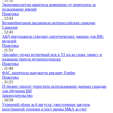
, 12:52
Экономколлегия защитила компанию от переплаты за
пользование землей
Практика
, 12:43
Великобритания расширила антироссийские санкции
Санкции
, 12:41
АБД предложила стандарт синтетических данных для ИИ-
моделей
Практика
, 11:53
«Билайн» подал встречный иск к Т2 из-за слова «микс» в
названии бренда мультиподписки
Практика
, 11:44
ФАС запретила наружную рекламу Fonbet
Практика
, 11:23
IT-бизнес просит упростить использование данных граждан
для обучения ИИ
Законодательство
, 10:59
Утренний обзор за 6 августа: ужесточение закупок
иностранной техники и рост рынка M&A за счет