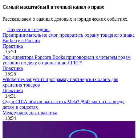
Cамый масштабный и точный канал о праве
Рассказываем о важных деловых и юридических событиях.
Перейти в Telegram
Предприниматель не смог прекратить охрану товарного знака
Burberry в России
Практика
, 15:50
Экс-директора Popcorn Books приговорили к четырем годам
условно по делу о пропаганде ЛГБТ*
Практика
, 15:25
Wildberries запустит программу партнерских хабов для
хранения товаров
Практика
, 14:31
Суд в США обязал выплатить Meta* $942 млн из-за вреда
детям в соцсетях
Международная практика
, 13:54