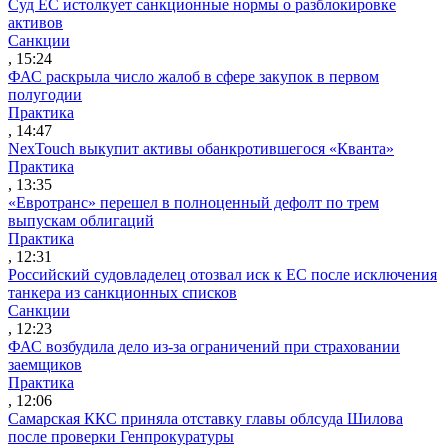
Суд ЕС истолкует санкционные нормы о разблокировке
активов
Санкции
, 15:24
ФАС раскрыла число жалоб в сфере закупок в первом
полугодии
Практика
, 14:47
NexTouch выкупит активы обанкротившегося «Кванта»
Практика
, 13:35
«Евротранс» перешел в полноценный дефолт по трем
выпускам облигаций
Практика
, 12:31
Российский судовладелец отозвал иск к ЕС после исключения
танкера из санкционных списков
Санкции
, 12:23
ФАС возбудила дело из-за ограничений при страховании
заемщиков
Практика
, 12:06
Самарская ККС приняла отставку главы облсуда Шилова
после проверки Генпрокуратуры