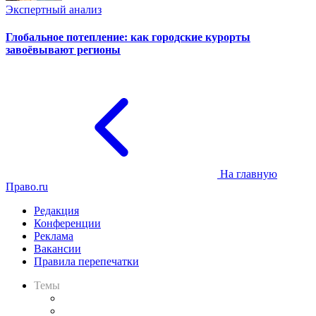
Экспертный анализ
Глобальное потепление: как городские курорты
завоёвывают регионы
На главную
Право.ru
Редакция
Конференции
Реклама
Вакансии
Правила перепечатки
Темы
Практика
Законодательство