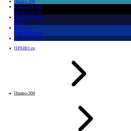
Право-300
Юррынок РФ:
35 лет спустя
Экологическое
право
Best Law
Firm Marketing
ПМЮФ 2026
ПРАВО.ru
Право-300