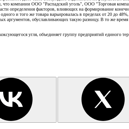
ал, что компании ООО "Распадский уголь", ООО "Торговая ком
части определения факторов, влияющих на формирование конечн
одного и того же товара варьировалась в пределах от 20 до 48%
х аргументов, обуславливающих такую разницу. В то же время 
коксующегося угля, объединяет группу предприятий единого тер