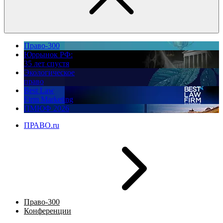
Право-300
Юррынок РФ:
35 лет спустя
Экологическое
право
Best Law
Firm Marketing
ПМЮФ 2026
ПРАВО.ru
Право-300
Конференции