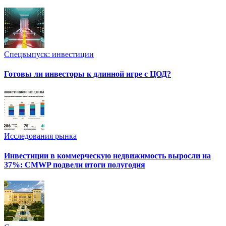
Спецвыпуск: инвестиции
Готовы ли инвесторы к длинной игре с ЦОД?
Исследования рынка
Инвестиции в коммерческую недвижимость выросли на
37%: CMWP подвели итоги полугодия