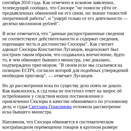
сентября 2010 года. Как отмечено в исковом заявлении,
телеведущий сообщил, что Сюсюре "не помогли уйти от
предъявленных обвинений ни его связи, ни знание тонкостей
оперативной работы", и "ущерб только от его деятельности —
десятки миллионов рублей".
В иске отмечается, что "данные распространенные сведения
не соответствуют действительности и содержат сведения,
порочащие честь и достоинство Сюсюры". Как считает
адвокат Сюсюры Константин Луганцев, видеосюжет был
построен таким образом, что создавалось впечатление, будто
то, в чем обвиняют бывшего министра, уже доказано,
подтверждено приговором. "В своем иске мы ссылаемся на
позицию ЕСПЧ, согласно которой для подобных утверждений
необходим приговор", — отмечает Луганцев.
Но до рассмотрения иска по существу дело опять не дошло.
Как выяснилось, в суд пока не поступил ответ на запрос об
истребовании у следствия копии постановления о
привлечении Сюсюры в качестве обвиняемого по уголовному
делу, и судья
Светлана Герасимова
отложила рассмотрение
иска бывшего министра.
Напомним, что Сюсюра обвиняется в систематическом
контрабандном перемещении товаров в крупном размере