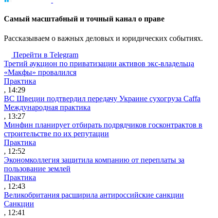
Cамый масштабный и точный канал о праве
Рассказываем о важных деловых и юридических событиях.
Перейти в Telegram
Третий аукцион по приватизации активов экс-владельца
«Макфы» провалился
Практика
, 14:29
ВС Швеции подтвердил передачу Украине сухогруза Caffa
Международная практика
, 13:27
Минфин планирует отбирать подрядчиков госконтрактов в
строительстве по их репутации
Практика
, 12:52
Экономколлегия защитила компанию от переплаты за
пользование землей
Практика
, 12:43
Великобритания расширила антироссийские санкции
Санкции
, 12:41