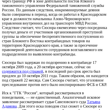
через границу РФ в зоне деятельности постов Южного
таможенного управления Федеральной таможенной службы
России. По данным следствия, инкриминируемые деяния
были совершены в период, когда он работал в Краснодарском
крае в должности начальника Азово-Черноморского
управления внутренних дел на транспорте МВД России.
Следствие считает, что Сюсюра ежемесячно через посредника
получал деньги от участников организованной преступной
группы за обеспечение беспрепятственного поступления из
стран Ближнего Востока контрабандных товаров на
территорию Краснодарского края, а также за пресечение
правомерной деятельности сотрудников возглавляемого им
подразделения по выявлению контрабанды.
Сюсюра был задержан по подозрению в контрабанде 17
октября 2009 года, а 20 октября арестован, сейчас он
содержится под стражей
, в последний раз срок ареста был
продлен до 10 октября 2011 года. Таким образом, он находится
под стражей 22 месяца. Сам Сюсюра считает, что уголовное
преследование против него было инспирировано ФСБ и СКР.
Иск к "ГТК "Россия", который рассматривался в
понедельник, — не единственный. Аналогичный исковое
заявление рассматривает судья Савеловского суда
Татьяна
Адамова
. Для этого иска поводом стал сюжет о Сюсюре из