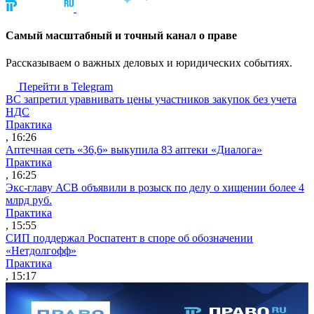
Cамый масштабный и точный канал о праве
Рассказываем о важных деловых и юридических событиях.
Перейти в Telegram
ВС запретил уравнивать цены участников закупок без учета
НДС
Практика
, 16:26
Аптечная сеть «36,6» выкупила 83 аптеки «Диалога»
Практика
, 16:25
Экс-главу АСВ объявили в розыск по делу о хищении более 4
млрд руб.
Практика
, 15:55
СИП поддержал Роспатент в споре об обозначении
«Нетдолгофф»
Практика
, 15:17