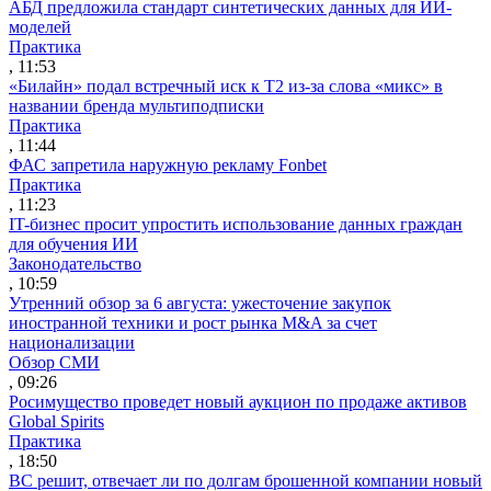
АБД предложила стандарт синтетических данных для ИИ-
моделей
Практика
, 11:53
«Билайн» подал встречный иск к Т2 из-за слова «микс» в
названии бренда мультиподписки
Практика
, 11:44
ФАС запретила наружную рекламу Fonbet
Практика
, 11:23
IT-бизнес просит упростить использование данных граждан
для обучения ИИ
Законодательство
, 10:59
Утренний обзор за 6 августа: ужесточение закупок
иностранной техники и рост рынка M&A за счет
национализации
Обзор СМИ
, 09:26
Росимущество проведет новый аукцион по продаже активов
Global Spirits
Практика
, 18:50
ВС решит, отвечает ли по долгам брошенной компании новый