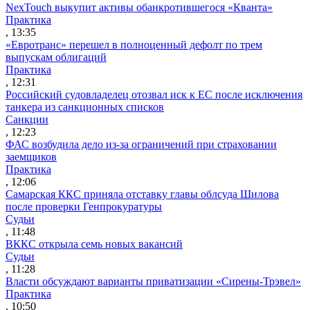
NexTouch выкупит активы обанкротившегося «Кванта»
Практика
, 13:35
«Евротранс» перешел в полноценный дефолт по трем
выпускам облигаций
Практика
, 12:31
Российский судовладелец отозвал иск к ЕС после исключения
танкера из санкционных списков
Санкции
, 12:23
ФАС возбудила дело из-за ограничений при страховании
заемщиков
Практика
, 12:06
Самарская ККС приняла отставку главы облсуда Шилова
после проверки Генпрокуратуры
Судьи
, 11:48
ВККС открыла семь новых вакансий
Судьи
, 11:28
Власти обсуждают варианты приватизации «Сирены-Трэвел»
Практика
, 10:50