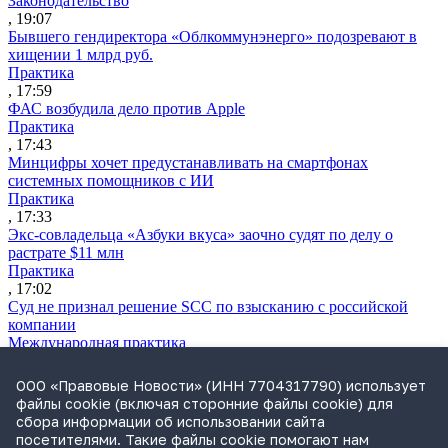
Законодательство
, 19:07
Бывшего гендиректора «Облкоммунэнерго» подозревают в
хищении 1 млрд руб.
Практика
, 17:59
ФАС возбудила дело против Apple
Практика
, 17:43
Минцифры хочет предустанавливать на смартфонах
системных помощников с ИИ
Практика
, 17:33
Экс-совладельца «Азбуки вкуса» заочно судят по делу о
растрате $11 млн
Практика
, 17:02
Суд не признал решение SCC по взысканию с российской
компании
Международная практика
, 17:01
Дроны могут начать применять для фиксации нарушений
ООО «Правовые Новости» (ИНН 7704317790) использует
ПДД
файлы cookie (включая сторонние файлы cookie) для
Практика
сбора информации об использовании сайта
, 15:41
посетителями. Такие файлы cookie помогают нам