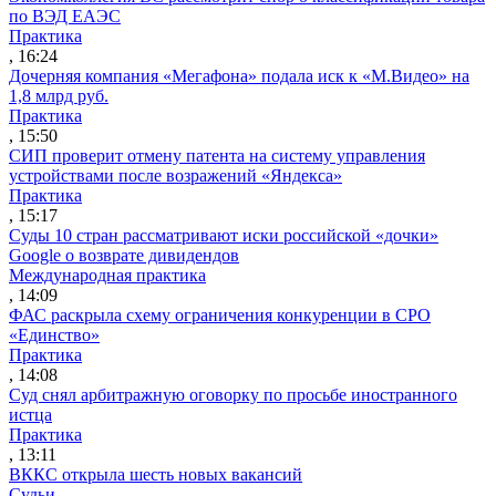
по ВЭД ЕАЭС
Практика
, 16:24
Дочерняя компания «Мегафона» подала иск к «М.Видео» на
1,8 млрд руб.
Практика
, 15:50
СИП проверит отмену патента на систему управления
устройствами после возражений «Яндекса»
Практика
, 15:17
Суды 10 стран рассматривают иски российской «дочки»
Google о возврате дивидендов
Международная практика
, 14:09
ФАС раскрыла схему ограничения конкуренции в СРО
«Единство»
Практика
, 14:08
Суд снял арбитражную оговорку по просьбе иностранного
истца
Практика
, 13:11
ВККС открыла шесть новых вакансий
Судьи