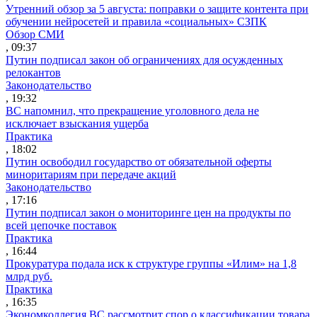
Утренний обзор за 5 августа: поправки о защите контента при
обучении нейросетей и правила «социальных» СЗПК
Обзор СМИ
, 09:37
Путин подписал закон об ограничениях для осужденных
релокантов
Законодательство
, 19:32
ВС напомнил, что прекращение уголовного дела не
исключает взыскания ущерба
Практика
, 18:02
Путин освободил государство от обязательной оферты
миноритариям при передаче акций
Законодательство
, 17:16
Путин подписал закон о мониторинге цен на продукты по
всей цепочке поставок
Практика
, 16:44
Прокуратура подала иск к структуре группы «Илим» на 1,8
млрд руб.
Практика
, 16:35
Экономколлегия ВС рассмотрит спор о классификации товара