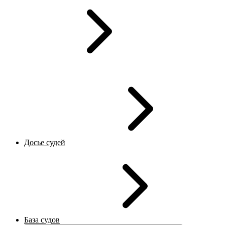
Досье судей
База судов