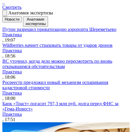
Смотреть
Анатомия экспертизы
Новости
Анатомия
экспертизы
Путин разрешил приватизацию аэропорта Шереметьево
Практика
, 19:07
Wildberries начнет страховать товары от ударов дронов
Практика
, 18:56
ВС уточнил, когда дело можно пересмотреть по вновь
открывшимся обстоятельствам
Практика
, 18:06
Росреестр предложил новый механизм оспаривания
кадастровой стоимости
Практика
, 18:00
Банк «Траст» погасит 797,3 млн руб. долга перед ФНС за
«Гема-Инвест»
Практика
, 17:51