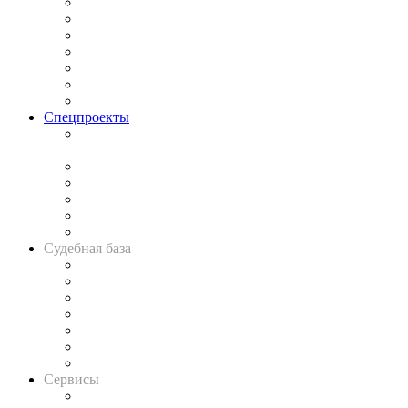
Практика
Законодательство
Процесс
Исследования
Рынок юридических услуг
Юридическое сообщество
Важнейшие правовые темы в прессе
Спецпроекты
Подкаст «В здравом уме
и твёрдой памяти»
Legal Design
Банкротная панорама
Советы для литигаторов
Сговоры на торгах
Авто
Судебная база
Картотека арбитражных дел
Решения арбитражных судов
Календарь рассмотрения арбитражных дел
Досье судей
Информация о судах
RSS лента новостей
Вакансии для юристов
Сервисы
Справочно-правовая система