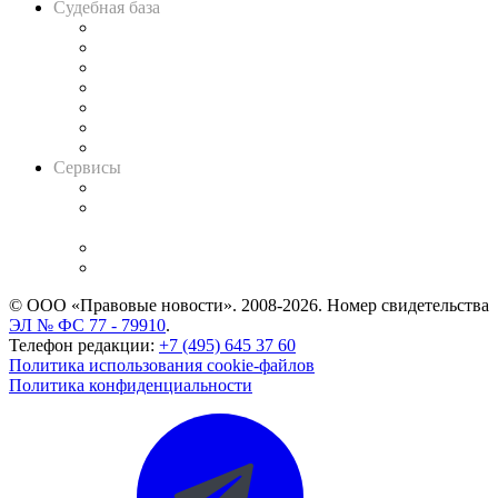
Судебная база
Картотека арбитражных дел
Решения арбитражных судов
Календарь рассмотрения арбитражных дел
Досье судей
Информация о судах
RSS лента новостей
Вакансии для юристов
Сервисы
Справочно-правовая система
Casebook: мониторинг дел
и компаний
Caselook: поиск и анализ практики
CASE.ONE: управление юридической службой
© ООО «Правовые новости». 2008-2026.
Номер свидетельства
ЭЛ № ФС 77 - 79910
.
Телефон редакции:
+7 (495) 645 37 60
Политика использования cookie-файлов
Политика конфиденциальности