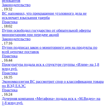
релокантов
Законодательство
, 19:32
ВС напомнил, что прекращение уголовного дела не
исключает взыскания ущерба
Практика
, 18:02
Путин освободил государство от обязательной оферты
миноритариям при передаче акций
Законодательство
, 17:16
Путин подписал закон о мониторинге цен на продукты по
всей цепочке поставок
Практика
, 16:44
Прокуратура подала иск к структуре группы «Илим» на 1,8
млрд руб.
Практика
, 16:35
Экономколлегия ВС рассмотрит спор о классификации товара
по ВЭД ЕАЭС
Практика
, 16:24
Дочерняя компания «Мегафона» подала иск к «М.Видео» на
1,8 млрд руб.