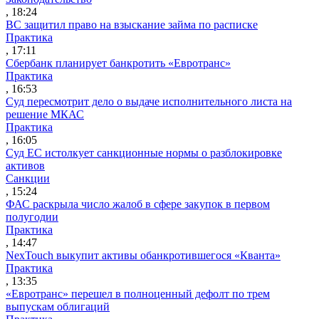
, 18:24
ВС защитил право на взыскание займа по расписке
Практика
, 17:11
Сбербанк планирует банкротить «Евротранс»
Практика
, 16:53
Суд пересмотрит дело о выдаче исполнительного листа на
решение МКАС
Практика
, 16:05
Суд ЕС истолкует санкционные нормы о разблокировке
активов
Санкции
, 15:24
ФАС раскрыла число жалоб в сфере закупок в первом
полугодии
Практика
, 14:47
NexTouch выкупит активы обанкротившегося «Кванта»
Практика
, 13:35
«Евротранс» перешел в полноценный дефолт по трем
выпускам облигаций