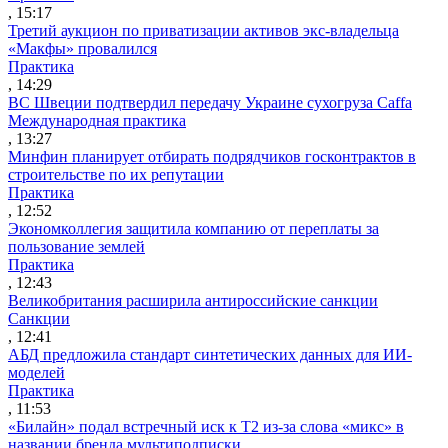
, 15:17
Третий аукцион по приватизации активов экс-владельца
«Макфы» провалился
Практика
, 14:29
ВС Швеции подтвердил передачу Украине сухогруза Caffa
Международная практика
, 13:27
Минфин планирует отбирать подрядчиков госконтрактов в
строительстве по их репутации
Практика
, 12:52
Экономколлегия защитила компанию от переплаты за
пользование землей
Практика
, 12:43
Великобритания расширила антироссийские санкции
Санкции
, 12:41
АБД предложила стандарт синтетических данных для ИИ-
моделей
Практика
, 11:53
«Билайн» подал встречный иск к Т2 из-за слова «микс» в
названии бренда мультиподписки