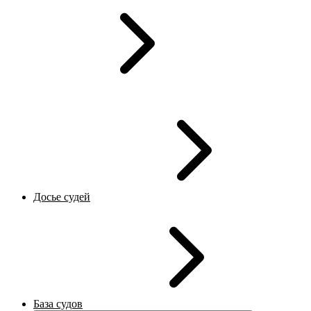
Досье судей
База судов