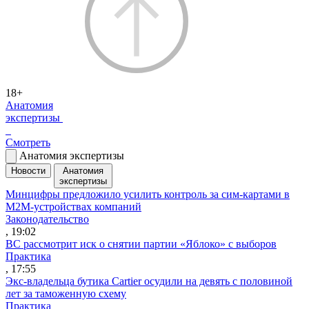
18+
Анатомия
экспертизы
Смотреть
Анатомия экспертизы
Новости
Анатомия
экспертизы
Минцифры предложило усилить контроль за сим-картами в
M2M-устройствах компаний
Законодательство
, 19:02
ВС рассмотрит иск о снятии партии «Яблоко» с выборов
Практика
, 17:55
Экс-владельца бутика Cartier осудили на девять с половиной
лет за таможенную схему
Практика