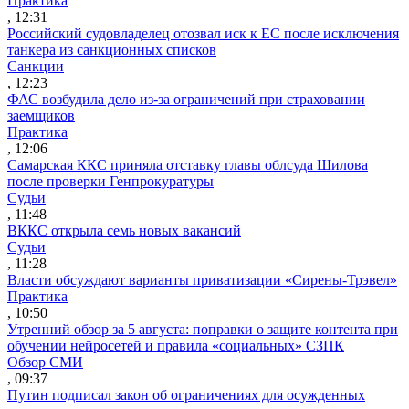
Практика
, 12:31
Российский судовладелец отозвал иск к ЕС после исключения
танкера из санкционных списков
Санкции
, 12:23
ФАС возбудила дело из-за ограничений при страховании
заемщиков
Практика
, 12:06
Самарская ККС приняла отставку главы облсуда Шилова
после проверки Генпрокуратуры
Судьи
, 11:48
ВККС открыла семь новых вакансий
Судьи
, 11:28
Власти обсуждают варианты приватизации «Сирены-Трэвел»
Практика
, 10:50
Утренний обзор за 5 августа: поправки о защите контента при
обучении нейросетей и правила «социальных» СЗПК
Обзор СМИ
, 09:37
Путин подписал закон об ограничениях для осужденных