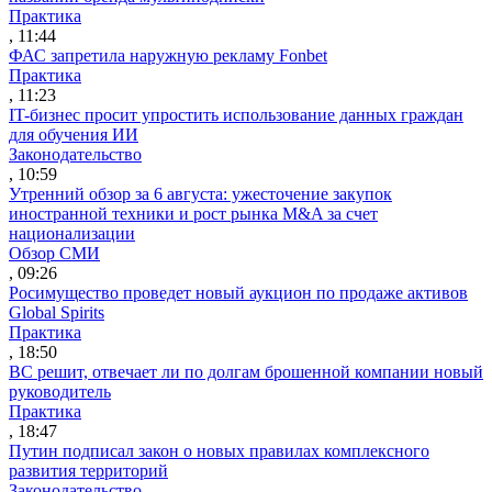
Практика
, 11:44
ФАС запретила наружную рекламу Fonbet
Практика
, 11:23
IT-бизнес просит упростить использование данных граждан
для обучения ИИ
Законодательство
, 10:59
Утренний обзор за 6 августа: ужесточение закупок
иностранной техники и рост рынка M&A за счет
национализации
Обзор СМИ
, 09:26
Росимущество проведет новый аукцион по продаже активов
Global Spirits
Практика
, 18:50
ВС решит, отвечает ли по долгам брошенной компании новый
руководитель
Практика
, 18:47
Путин подписал закон о новых правилах комплексного
развития территорий
Законодательство