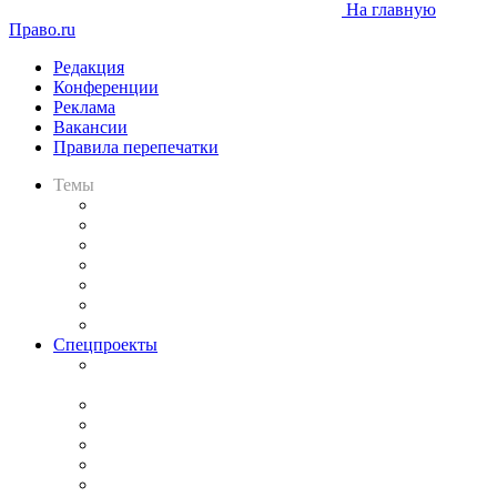
На главную
Право.ru
Редакция
Конференции
Реклама
Вакансии
Правила перепечатки
Темы
Практика
Законодательство
Процесс
Исследования
Рынок юридических услуг
Юридическое сообщество
Важнейшие правовые темы в прессе
Спецпроекты
Подкаст «В здравом уме
и твёрдой памяти»
Legal Design
Банкротная панорама
Советы для литигаторов
Сговоры на торгах
Авто