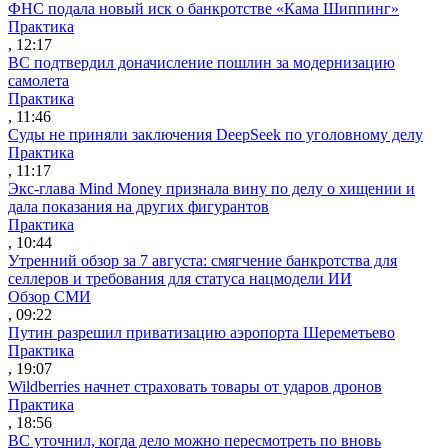
ФНС подала новый иск о банкротстве «Кама Шиппинг»
Практика
, 12:17
ВС подтвердил доначисление пошлин за модернизацию
самолета
Практика
, 11:46
Суды не приняли заключения DeepSeek по уголовному делу
Практика
, 11:17
Экс-глава Mind Money признала вину по делу о хищении и
дала показания на других фигурантов
Практика
, 10:44
Утренний обзор за 7 августа: смягчение банкротства для
селлеров и требования для статуса нацмодели ИИ
Обзор СМИ
, 09:22
Путин разрешил приватизацию аэропорта Шереметьево
Практика
, 19:07
Wildberries начнет страховать товары от ударов дронов
Практика
, 18:56
ВС уточнил, когда дело можно пересмотреть по вновь