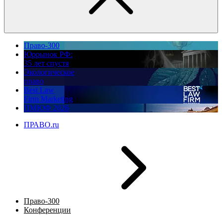
Право-300
Юррынок РФ:
35 лет спустя
Экологическое
право
Best Law
Firm Marketing
ПМЮФ 2026
ПРАВО.ru
Право-300
Конференции