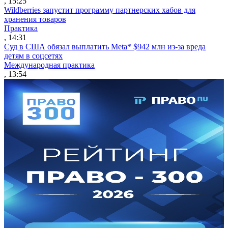
, 15:25
Wildberries запустит программу партнерских хабов для
хранения товаров
Практика
, 14:31
Суд в США обязал выплатить Meta* $942 млн из-за вреда
детям в соцсетях
Международная практика
, 13:54