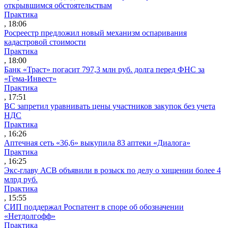
открывшимся обстоятельствам
Практика
, 18:06
Росреестр предложил новый механизм оспаривания
кадастровой стоимости
Практика
, 18:00
Банк «Траст» погасит 797,3 млн руб. долга перед ФНС за
«Гема-Инвест»
Практика
, 17:51
ВС запретил уравнивать цены участников закупок без учета
НДС
Практика
, 16:26
Аптечная сеть «36,6» выкупила 83 аптеки «Диалога»
Практика
, 16:25
Экс-главу АСВ объявили в розыск по делу о хищении более 4
млрд руб.
Практика
, 15:55
СИП поддержал Роспатент в споре об обозначении
«Нетдолгофф»
Практика