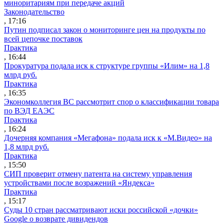
миноритариям при передаче акций
Законодательство
, 17:16
Путин подписал закон о мониторинге цен на продукты по
всей цепочке поставок
Практика
, 16:44
Прокуратура подала иск к структуре группы «Илим» на 1,8
млрд руб.
Практика
, 16:35
Экономколлегия ВС рассмотрит спор о классификации товара
по ВЭД ЕАЭС
Практика
, 16:24
Дочерняя компания «Мегафона» подала иск к «М.Видео» на
1,8 млрд руб.
Практика
, 15:50
СИП проверит отмену патента на систему управления
устройствами после возражений «Яндекса»
Практика
, 15:17
Суды 10 стран рассматривают иски российской «дочки»
Google о возврате дивидендов