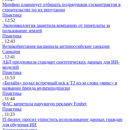
Минфин планирует отбирать подрядчиков госконтрактов в
строительстве по их репутации
Практика
, 12:52
Экономколлегия защитила компанию от переплаты за
пользование землей
Практика
, 12:43
Великобритания расширила антироссийские санкции
Санкции
, 12:41
АБД предложила стандарт синтетических данных для ИИ-
моделей
Практика
, 11:53
«Билайн» подал встречный иск к Т2 из-за слова «микс» в
названии бренда мультиподписки
Практика
, 11:44
ФАС запретила наружную рекламу Fonbet
Практика
, 11:23
IT-бизнес просит упростить использование данных граждан
для обучения ИИ
Законодательство