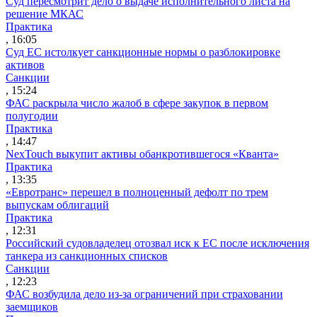
Суд пересмотрит дело о выдаче исполнительного листа на
решение МКАС
Практика
, 16:05
Суд ЕС истолкует санкционные нормы о разблокировке
активов
Санкции
, 15:24
ФАС раскрыла число жалоб в сфере закупок в первом
полугодии
Практика
, 14:47
NexTouch выкупит активы обанкротившегося «Кванта»
Практика
, 13:35
«Евротранс» перешел в полноценный дефолт по трем
выпускам облигаций
Практика
, 12:31
Российский судовладелец отозвал иск к ЕС после исключения
танкера из санкционных списков
Санкции
, 12:23
ФАС возбудила дело из-за ограничений при страховании
заемщиков