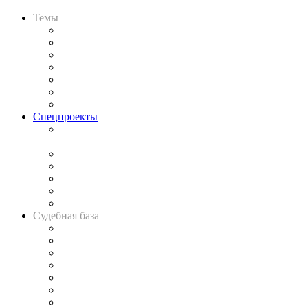
Темы
Практика
Законодательство
Процесс
Исследования
Рынок юридических услуг
Юридическое сообщество
Важнейшие правовые темы в прессе
Спецпроекты
Подкаст «В здравом уме
и твёрдой памяти»
Legal Design
Банкротная панорама
Советы для литигаторов
Сговоры на торгах
Авто
Судебная база
Картотека арбитражных дел
Решения арбитражных судов
Календарь рассмотрения арбитражных дел
Досье судей
Информация о судах
RSS лента новостей
Вакансии для юристов