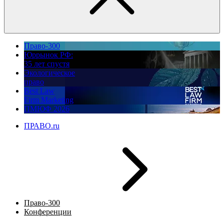
Право-300
Юррынок РФ:
35 лет спустя
Экологическое
право
Best Law
Firm Marketing
ПМЮФ 2026
ПРАВО.ru
Право-300
Конференции