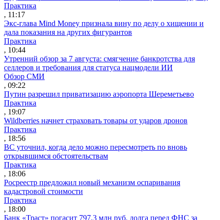
Практика
, 11:17
Экс-глава Mind Money признала вину по делу о хищении и
дала показания на других фигурантов
Практика
, 10:44
Утренний обзор за 7 августа: смягчение банкротства для
селлеров и требования для статуса нацмодели ИИ
Обзор СМИ
, 09:22
Путин разрешил приватизацию аэропорта Шереметьево
Практика
, 19:07
Wildberries начнет страховать товары от ударов дронов
Практика
, 18:56
ВС уточнил, когда дело можно пересмотреть по вновь
открывшимся обстоятельствам
Практика
, 18:06
Росреестр предложил новый механизм оспаривания
кадастровой стоимости
Практика
, 18:00
Банк «Траст» погасит 797,3 млн руб. долга перед ФНС за