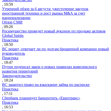
, 10:59
Утренний обзор за 6 августа: ужесточение закупок
иностранной техники и рост рынка M&A за счет
национализации
Обзор СМИ
, 09:26
Росимущество проведет новый аукцион по продаже активов
Global Spirits
Практика
, 18:50
ВС решит, отвечает ли по долгам брошенной компании новый
руководитель
Практика
, 18:47
Путин подписал закон о новых правилах комплексного
развития территорий
Законодательство
, 18:24
ВС защитил право на взыскание займа по расписке
Практика
, 17:11
Сбербанк планирует банкротить «Евротранс»
Практика
, 16:53