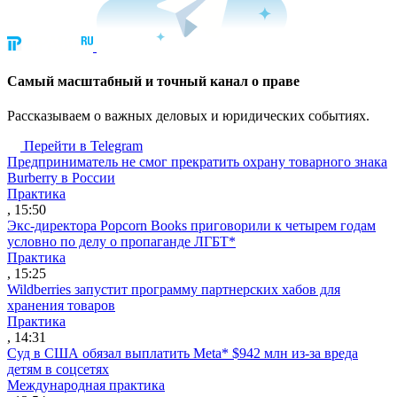
Cамый масштабный и точный канал о праве
Рассказываем о важных деловых и юридических событиях.
Перейти в Telegram
Предприниматель не смог прекратить охрану товарного знака
Burberry в России
Практика
, 15:50
Экс-директора Popcorn Books приговорили к четырем годам
условно по делу о пропаганде ЛГБТ*
Практика
, 15:25
Wildberries запустит программу партнерских хабов для
хранения товаров
Практика
, 14:31
Суд в США обязал выплатить Meta* $942 млн из-за вреда
детям в соцсетях
Международная практика