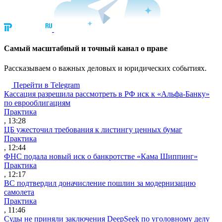
Cамый масштабный и точный канал о праве
Рассказываем о важных деловых и юридических событиях.
Перейти в Telegram
Кассация разрешила рассмотреть в РФ иск к «Альфа-Банку»
по еврооблигациям
Практика
, 13:28
ЦБ ужесточил требования к листингу ценных бумаг
Практика
, 12:44
ФНС подала новый иск о банкротстве «Кама Шиппинг»
Практика
, 12:17
ВС подтвердил доначисление пошлин за модернизацию
самолета
Практика
, 11:46
Суды не приняли заключения DeepSeek по уголовному делу