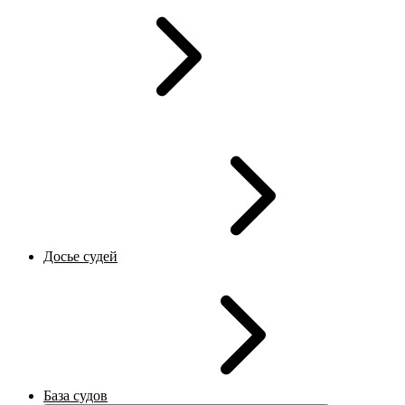
Досье судей
База судов