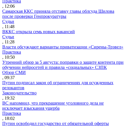
Практика
, 12:06
Самарская ККС приняла отставку главы облсуда Шилова
после проверки Генпрокуратуры
Судьи
, 11:48
ВККС открыла семь новых вакансий
Судьи
, 11:28
Власти обсуждают варианты приватизации «Сирены-Трэвел»
Практика
, 10:50
Утренний обзор за 5 августа: поправки о защите контента при
обучении нейросетей и правила «социальных» СЗПК
Обзор СМИ
, 09:37
Путин подписал закон об ограничениях для осужденных
релокантов
Законодательство
, 19:32
ВС напомнил, что прекращение уголовного дела не
исключает взыскания ущерба
Практика
, 18:02
Путин освободил государство от обязательной оферты