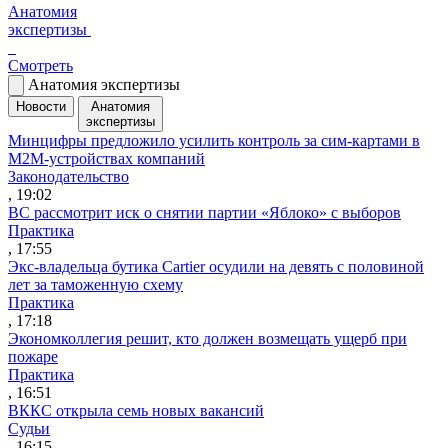
Анатомия
экспертизы
Смотреть
Анатомия экспертизы
Новости
Анатомия
экспертизы
Минцифры предложило усилить контроль за сим-картами в
M2M-устройствах компаний
Законодательство
, 19:02
ВС рассмотрит иск о снятии партии «Яблоко» с выборов
Практика
, 17:55
Экс-владельца бутика Cartier осудили на девять с половиной
лет за таможенную схему
Практика
, 17:18
Экономколлегия решит, кто должен возмещать ущерб при
пожаре
Практика
, 16:51
ВККС открыла семь новых вакансий
Судьи
, 16:15