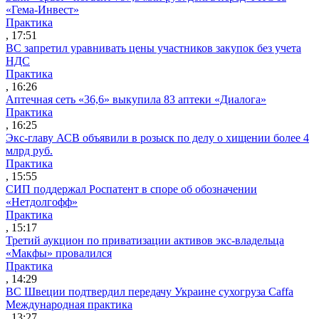
«Гема-Инвест»
Практика
, 17:51
ВС запретил уравнивать цены участников закупок без учета
НДС
Практика
, 16:26
Аптечная сеть «36,6» выкупила 83 аптеки «Диалога»
Практика
, 16:25
Экс-главу АСВ объявили в розыск по делу о хищении более 4
млрд руб.
Практика
, 15:55
СИП поддержал Роспатент в споре об обозначении
«Нетдолгофф»
Практика
, 15:17
Третий аукцион по приватизации активов экс-владельца
«Макфы» провалился
Практика
, 14:29
ВС Швеции подтвердил передачу Украине сухогруза Caffa
Международная практика
, 13:27