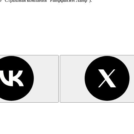
 "Страховая компания "Райффайзен Лайф").