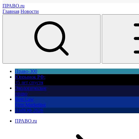
ПРАВО.ru
Главная
Новости
Право-300
Юррынок РФ:
35 лет спустя
Экологическое
право
Best Law
Firm Marketing
ПМЮФ 2026
ПРАВО.ru