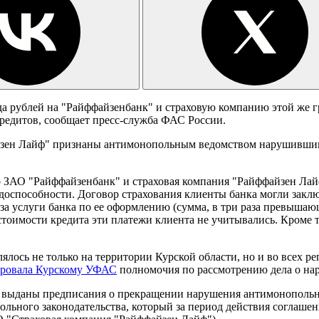
а рублей на "Райффайзенбанк" и страховую компанию этой же г
редитов, сообщает пресс-служба ФАС России.
ен Лайф" признаны антимонопольным ведомством нарушившими п
 ЗАО "Райффайзенбанк" и страховая компания "Райффайзен Лайф
доспособности. Договор страхования клиенты банка могли заклю
у и за услуги банка по ее оформлению (сумма, в три раза превыш
стоимости кредита эти платежи клиента не учитывались. Кроме 
ялось не только на территории Курской области, но и во всех 
ировала Курскому УФАС
полномочия по рассмотрению дела о на
и выданы предписания о прекращении нарушения антимонопольно
ьного законодательства, который за период действия соглашения