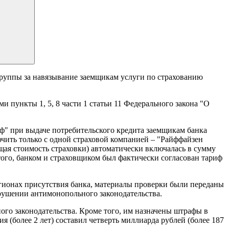
руппы за навязывание заемщикам услуги по страхованию
ункты 1, 5, 8 части 1 статьи 11 Федерального закона "О
" при выдаче потребительского кредита заемщикам банка
чить только с одной страховой компанией – "Райффайзен
ающая стоимость страховки) автоматически включалась в сумму
того, банком и страховщиком был фактически согласован тариф
регионах присутствия банка, материалы проверки были переданы
рушении антимонопольного законодательства.
го законодательства. Кроме того, им назначены штрафы в
 (более 2 лет) составил четверть миллиарда рублей (более 187