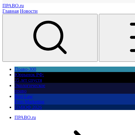
ПРАВО.ru
Главная
Новости
Право-300
Юррынок РФ:
35 лет спустя
Экологическое
право
Best Law
Firm Marketing
ПМЮФ 2026
ПРАВО.ru