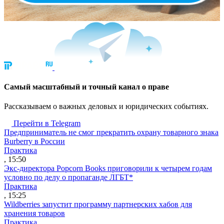
Cамый масштабный и точный канал о праве
Рассказываем о важных деловых и юридических событиях.
Перейти в Telegram
Предприниматель не смог прекратить охрану товарного знака
Burberry в России
Практика
, 15:50
Экс-директора Popcorn Books приговорили к четырем годам
условно по делу о пропаганде ЛГБТ*
Практика
, 15:25
Wildberries запустит программу партнерских хабов для
хранения товаров
Практика