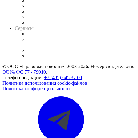
Календарь рассмотрения арбитражных дел
Досье судей
Информация о судах
RSS лента новостей
Вакансии для юристов
Сервисы
Справочно-правовая система
Casebook: мониторинг дел
и компаний
Caselook: поиск и анализ практики
CASE.ONE: управление юридической службой
© ООО «Правовые новости». 2008-2026.
Номер свидетельства
ЭЛ № ФС 77 - 79910
.
Телефон редакции:
+7 (495) 645 37 60
Политика использования cookie-файлов
Политика конфиденциальности