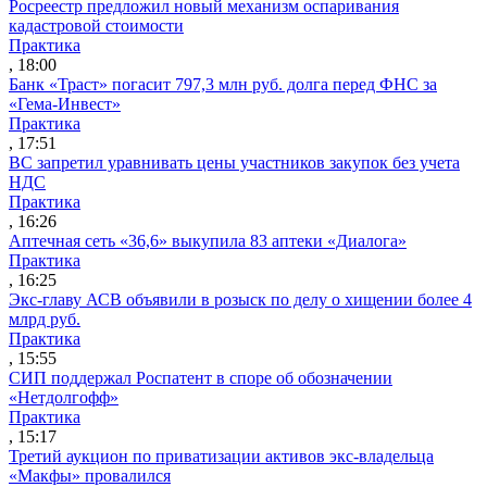
Росреестр предложил новый механизм оспаривания
кадастровой стоимости
Практика
, 18:00
Банк «Траст» погасит 797,3 млн руб. долга перед ФНС за
«Гема-Инвест»
Практика
, 17:51
ВС запретил уравнивать цены участников закупок без учета
НДС
Практика
, 16:26
Аптечная сеть «36,6» выкупила 83 аптеки «Диалога»
Практика
, 16:25
Экс-главу АСВ объявили в розыск по делу о хищении более 4
млрд руб.
Практика
, 15:55
СИП поддержал Роспатент в споре об обозначении
«Нетдолгофф»
Практика
, 15:17
Третий аукцион по приватизации активов экс-владельца
«Макфы» провалился