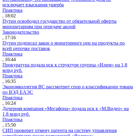
исключает взыскания ущерба
Практика
, 18:02
Путин освободил государство от обязательной оферты
миноритариям при передаче акций
Законодательство
, 17:16
Путин подписал закон о мониторинге цен на продукты по
всей цепочке поставок
Практика
, 16:44
Прокуратура подала иск к структуре группы «Илим» на 1,8
млрд руб.
Практика
, 16:35
Экономколлегия ВС рассмотрит спор о классификации товара
по ВЭД ЕАЭС
Практика
, 16:24
Дочерняя компания «Мегафона» подала иск к «М.Видео» на
1,8 млрд руб.
Практика
, 15:50
СИП проверит отмену патента на систему управления
устройствами после возражений «Яндекса»