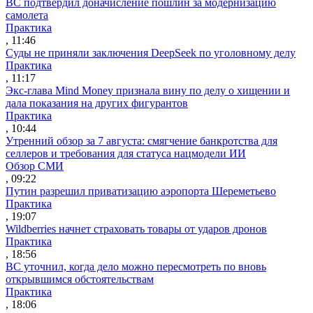
ВС подтвердил доначисление пошлин за модернизацию
самолета
Практика
, 11:46
Суды не приняли заключения DeepSeek по уголовному делу
Практика
, 11:17
Экс-глава Mind Money признала вину по делу о хищении и
дала показания на других фигурантов
Практика
, 10:44
Утренний обзор за 7 августа: смягчение банкротства для
селлеров и требования для статуса нацмодели ИИ
Обзор СМИ
, 09:22
Путин разрешил приватизацию аэропорта Шереметьево
Практика
, 19:07
Wildberries начнет страховать товары от ударов дронов
Практика
, 18:56
ВС уточнил, когда дело можно пересмотреть по вновь
открывшимся обстоятельствам
Практика
, 18:06