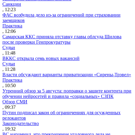
Санкции
, 12:23
ФАС возбудила дело из-за ограничений при страховании
заемщиков
Практика
, 12:06
Самарская ККС приняла отставку главы облсуда Шилова
после проверки Генпрокуратуры
Судьи
, 11:48
ВККС открыла семь новых вакансий
Судьи
, 11:28
Власти обсуждают варианты приватизации «Сирены-Трэвел»
Практика
, 10:50
Утренний обзор за 5 августа: поправки о защите контента при
обучении нейросетей и правила «социальных» СЗПК
Обзор СМИ
, 09:37
Путин подписал закон об ограничениях для осужденных
релокантов
Законодательство
, 19:32
ВС напомнил, что прекращение уголовного дела не