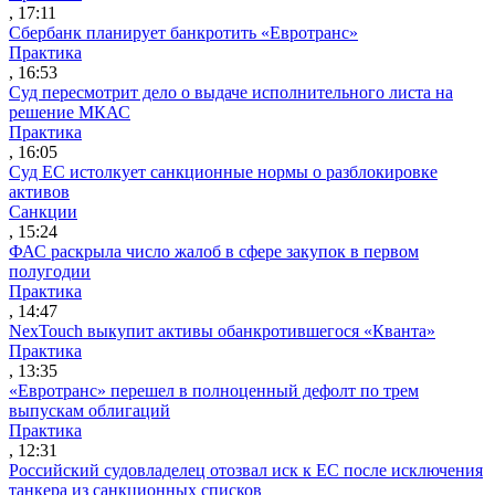
, 17:11
Сбербанк планирует банкротить «Евротранс»
Практика
, 16:53
Суд пересмотрит дело о выдаче исполнительного листа на
решение МКАС
Практика
, 16:05
Суд ЕС истолкует санкционные нормы о разблокировке
активов
Санкции
, 15:24
ФАС раскрыла число жалоб в сфере закупок в первом
полугодии
Практика
, 14:47
NexTouch выкупит активы обанкротившегося «Кванта»
Практика
, 13:35
«Евротранс» перешел в полноценный дефолт по трем
выпускам облигаций
Практика
, 12:31
Российский судовладелец отозвал иск к ЕС после исключения
танкера из санкционных списков