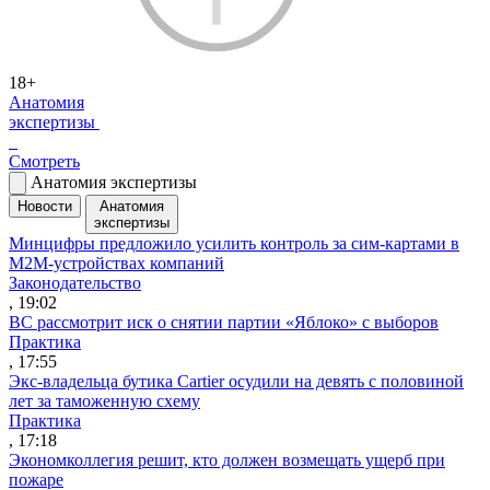
18+
Анатомия
экспертизы
Смотреть
Анатомия экспертизы
Новости
Анатомия
экспертизы
Минцифры предложило усилить контроль за сим-картами в
M2M-устройствах компаний
Законодательство
, 19:02
ВС рассмотрит иск о снятии партии «Яблоко» с выборов
Практика
, 17:55
Экс-владельца бутика Cartier осудили на девять с половиной
лет за таможенную схему
Практика
, 17:18
Экономколлегия решит, кто должен возмещать ущерб при
пожаре