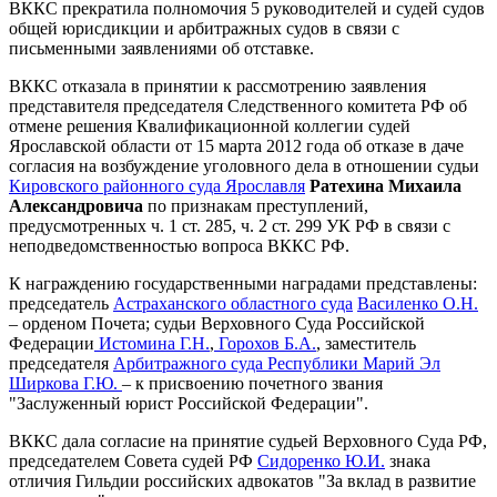
ВККС прекратила полномочия 5 руководителей и судей судов
общей юрисдикции и арбитражных судов в связи с
письменными заявлениями об отставке.
ВККС отказала в принятии к рассмотрению заявления
представителя председателя Следственного комитета РФ об
отмене решения Квалификационной коллегии судей
Ярославской области от 15 марта 2012 года об отказе в даче
согласия на возбуждение уголовного дела в отношении судьи
Кировского районного суда Ярославля
Ратехина Михаила
Александровича
по признакам преступлений,
предусмотренных ч. 1 ст. 285, ч. 2 ст. 299 УК РФ в связи с
неподведомственностью вопроса ВККС РФ.
К награждению государственными наградами представлены:
председатель
Астраханского областного суда
Василенко О.Н.
– орденом Почета; судьи Верховного Суда Российской
Федерации
Истомина Г.Н.
,
Горохов Б.А.
, заместитель
председателя
Арбитражного суда Республики Марий Эл
Ширкова Г.Ю.
– к присвоению почетного звания
"Заслуженный юрист Российской Федерации".
ВККС дала согласие на принятие судьей Верховного Суда РФ,
председателем Совета судей РФ
Сидоренко Ю.И.
знака
отличия Гильдии российских адвокатов "За вклад в развитие