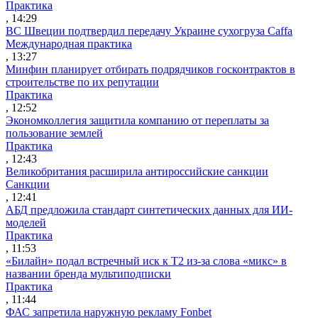
Практика
, 14:29
ВС Швеции подтвердил передачу Украине сухогруза Caffa
Международная практика
, 13:27
Минфин планирует отбирать подрядчиков госконтрактов в
строительстве по их репутации
Практика
, 12:52
Экономколлегия защитила компанию от переплаты за
пользование землей
Практика
, 12:43
Великобритания расширила антироссийские санкции
Санкции
, 12:41
АБД предложила стандарт синтетических данных для ИИ-
моделей
Практика
, 11:53
«Билайн» подал встречный иск к Т2 из-за слова «микс» в
названии бренда мультиподписки
Практика
, 11:44
ФАС запретила наружную рекламу Fonbet