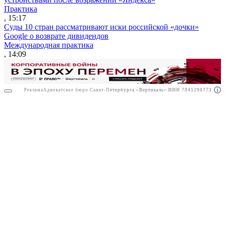
Практика
, 15:17
Суды 10 стран рассматривают иски российской «дочки»
Google о возврате дивидендов
Международная практика
, 14:09
Реклама
Адвокатское бюро Санкт-Петербурга «Вертикаль» ИНН 7841290773
Реклама
АО"Право.ру" ИНН: 7708095468