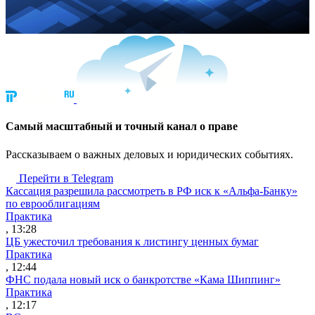
Cамый масштабный и точный канал о праве
Рассказываем о важных деловых и юридических событиях.
Перейти в Telegram
Кассация разрешила рассмотреть в РФ иск к «Альфа-Банку»
по еврооблигациям
Практика
, 13:28
ЦБ ужесточил требования к листингу ценных бумаг
Практика
, 12:44
ФНС подала новый иск о банкротстве «Кама Шиппинг»
Практика
, 12:17