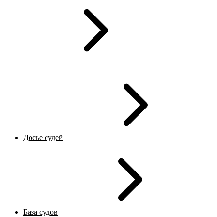
Досье судей
База судов