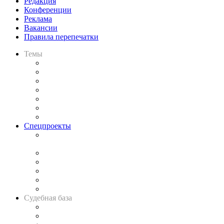
Редакция
Конференции
Реклама
Вакансии
Правила перепечатки
Темы
Практика
Законодательство
Процесс
Исследования
Рынок юридических услуг
Юридическое сообщество
Важнейшие правовые темы в прессе
Спецпроекты
Подкаст «В здравом уме
и твёрдой памяти»
Legal Design
Банкротная панорама
Советы для литигаторов
Сговоры на торгах
Авто
Судебная база
Картотека арбитражных дел
Решения арбитражных судов