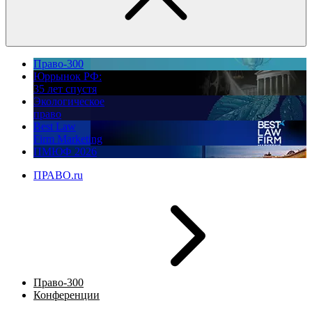
Право-300
Юррынок РФ:
35 лет спустя
Экологическое
право
Best Law
Firm Marketing
ПМЮФ 2026
ПРАВО.ru
Право-300
Конференции