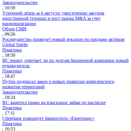
Законодательство
, 10:59
Утренний обзор за 6 августа: ужесточение закупок
иностранной техники и рост рынка M&A за счет
национализации
Обзор СМИ
, 09:26
Росимущество проведет новый аукцион по продаже активов
Global Spirits
Практика
, 18:50
ВС решит, отвечает ли по долгам брошенной компании новый
руководитель
Практика
, 18:47
Путин подписал закон о новых правилах комплексного
развития территорий
Законодательство
, 18:24
ВС защитил право на взыскание займа по расписке
Практика
, 17:11
Сбербанк планирует банкротить «Евротранс»
Практика
, 16:53