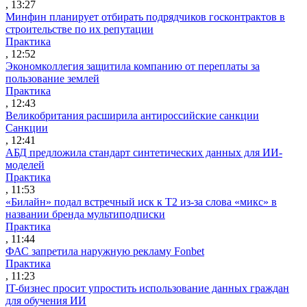
, 13:27
Минфин планирует отбирать подрядчиков госконтрактов в
строительстве по их репутации
Практика
, 12:52
Экономколлегия защитила компанию от переплаты за
пользование землей
Практика
, 12:43
Великобритания расширила антироссийские санкции
Санкции
, 12:41
АБД предложила стандарт синтетических данных для ИИ-
моделей
Практика
, 11:53
«Билайн» подал встречный иск к Т2 из-за слова «микс» в
названии бренда мультиподписки
Практика
, 11:44
ФАС запретила наружную рекламу Fonbet
Практика
, 11:23
IT-бизнес просит упростить использование данных граждан
для обучения ИИ