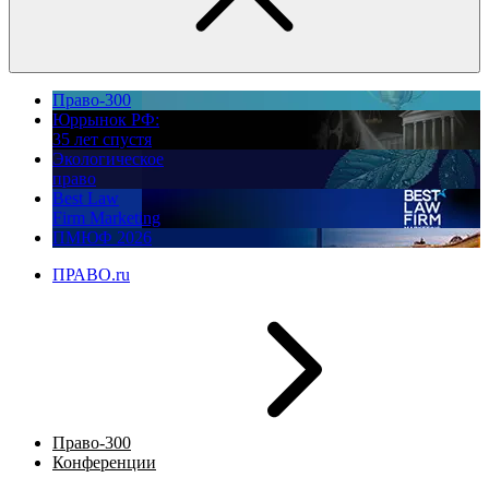
Право-300
Юррынок РФ:
35 лет спустя
Экологическое
право
Best Law
Firm Marketing
ПМЮФ 2026
ПРАВО.ru
Право-300
Конференции