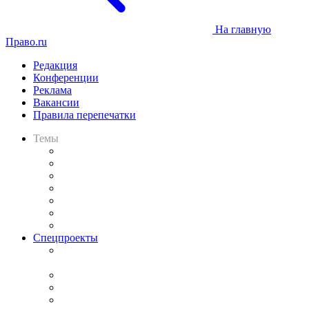
На главную
Право.ru
Редакция
Конференции
Реклама
Вакансии
Правила перепечатки
Темы
Практика
Законодательство
Процесс
Исследования
Рынок юридических услуг
Юридическое сообщество
Важнейшие правовые темы в прессе
Спецпроекты
Подкаст «В здравом уме
и твёрдой памяти»
Legal Design
Банкротная панорама
Советы для литигаторов