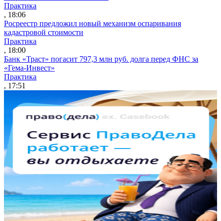
Практика
, 18:06
Росреестр предложил новый механизм оспаривания
кадастровой стоимости
Практика
, 18:00
Банк «Траст» погасит 797,3 млн руб. долга перед ФНС за
«Гема-Инвест»
Практика
, 17:51