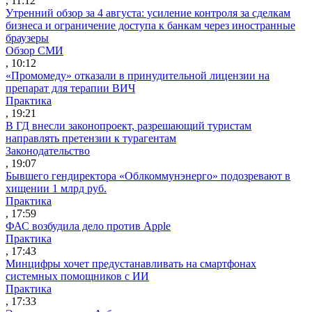
, 11:12
Утренний обзор за 4 августа: усиление контроля за сделкам
бизнеса и ограничение доступа к банкам через иностранные
браузеры
Обзор СМИ
, 10:12
«Промомеду» отказали в принудительной лицензии на
препарат для терапии ВИЧ
Практика
, 19:21
В ГД внесли законопроект, разрешающий туристам
направлять претензии к турагентам
Законодательство
, 19:07
Бывшего гендиректора «Облкоммунэнерго» подозревают в
хищении 1 млрд руб.
Практика
, 17:59
ФАС возбудила дело против Apple
Практика
, 17:43
Минцифры хочет предустанавливать на смартфонах
системных помощников с ИИ
Практика
, 17:33