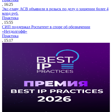
, 16:25
Экс-главу АСВ объявили в розыск по делу о хищении более 4
млрд руб.
Практика
, 15:55
СИП поддержал Роспатент в споре об обозначении
«Нетдолгофф»
Практика
, 15:17