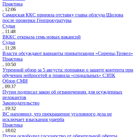
Практика
, 12:06
Самарская ККС приняла отставку главы облсуда Шилова
после проверки Генпрокуратуры
Судьи
, 11:48
ВККС открыла семь новых вакансий
Судьи
, 11:28
Власти обсуждают варианты приватизации «Сирены-Трэвел»
Практика
, 10:50
Утренний обзор за 5 августа: поправки о защите контента при
обучении нейросетей и правила «социальных» СЗПК
Обзор СМИ
, 09:37
Путин подписал закон об ограничениях для осужденных
релокантов
Законодательство
, 19:32
ВС напомнил, что прекращение уголовного дела не
исключает взыскания ущерба
Практика
, 18:02
Путин освободил государство от обязательной оферты