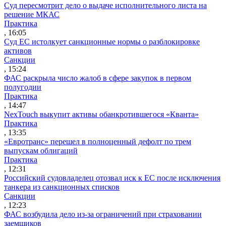
Суд пересмотрит дело о выдаче исполнительного листа на
решение МКАС
Практика
, 16:05
Суд ЕС истолкует санкционные нормы о разблокировке
активов
Санкции
, 15:24
ФАС раскрыла число жалоб в сфере закупок в первом
полугодии
Практика
, 14:47
NexTouch выкупит активы обанкротившегося «Кванта»
Практика
, 13:35
«Евротранс» перешел в полноценный дефолт по трем
выпускам облигаций
Практика
, 12:31
Российский судовладелец отозвал иск к ЕС после исключения
танкера из санкционных списков
Санкции
, 12:23
ФАС возбудила дело из-за ограничений при страховании
заемщиков