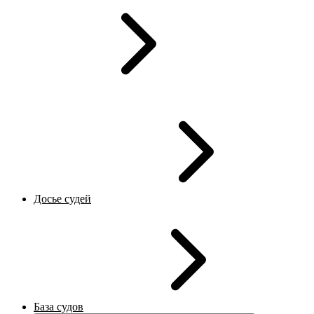
Досье судей
База судов