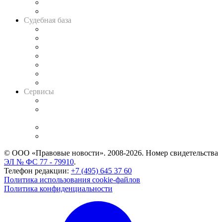
Сговоры на торгах
Авто
Судебная база
Картотека арбитражных дел
Решения арбитражных судов
Календарь рассмотрения арбитражных дел
Досье судей
Информация о судах
RSS лента новостей
Вакансии для юристов
Сервисы
Справочно-правовая система
Casebook: мониторинг дел
и компаний
Caselook: поиск и анализ практики
CASE.ONE: управление юридической службой
© ООО «Правовые новости». 2008-2026.
Номер свидетельства
ЭЛ № ФС 77 - 79910
.
Телефон редакции:
+7 (495) 645 37 60
Политика использования cookie-файлов
Политика конфиденциальности