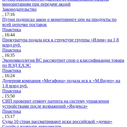
миноритариям при передаче акций
Законодательство
, 17:16
Путин подписал закон о мониторинге цен на продукты по
всей цепочке поставок
Практика
, 16:44
Прокуратура подала иск к структуре группы «Илим» на 1,8
млрд руб.
Практика
, 16:35
Экономколлегия ВС рассмотрит спор о классификации товара
по ВЭД ЕАЭС
Практика
, 16:24
Дочерняя компания «Мегафона» подала иск к «М.Видео» на
1,8 млрд руб.
Практика
, 15:50
СИП проверит отмену патента на систему управления
устройствами после возражений «Яндекса»
Практика
, 15:17
Суды 10 стран рассматривают иски российской «дочки»
Google о возврате дивидендов