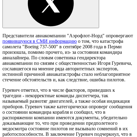
Представители авиакомпании "Аэрофлот-Hорд" опровергают
появившуюся в СМИ информацию
о том, что катастрофа
самолета "Boeing 737-500" в сентябре 2008 года в Перми
произошла, помимо прочего, из- за состояния командира
авиалайнера. По словам советника гендиректора
авиакомпании по связям с общественностью Игоря Гуревича,
сославшегося на мнение ряда авторитетных экспертов,
истинной причиной авиакатастрофы стало неблагоприятное
стечение обстоятельств и, как следствие, ошибка пилотов.
Гуревич отметил, что в числе факторов, приведших к
трагедии - некорректные команды диспетчера, так
называемый разнотяг двигателей, а также особая индикация
приборов. Гуревич также категорически опроверг сообщения
о состоянии командира корабля и сообщил, что в
распоряжении компании имеются документы, убедительно
доказывающие то, что при проведении предполетного
медосмотра состояние пилотов не вызывало сомнений в их
работоспособности. В заключение Гуревич подчеркнул, что в