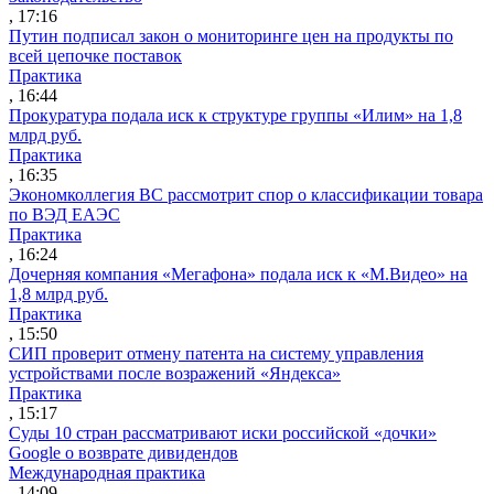
, 17:16
Путин подписал закон о мониторинге цен на продукты по
всей цепочке поставок
Практика
, 16:44
Прокуратура подала иск к структуре группы «Илим» на 1,8
млрд руб.
Практика
, 16:35
Экономколлегия ВС рассмотрит спор о классификации товара
по ВЭД ЕАЭС
Практика
, 16:24
Дочерняя компания «Мегафона» подала иск к «М.Видео» на
1,8 млрд руб.
Практика
, 15:50
СИП проверит отмену патента на систему управления
устройствами после возражений «Яндекса»
Практика
, 15:17
Суды 10 стран рассматривают иски российской «дочки»
Google о возврате дивидендов
Международная практика
, 14:09