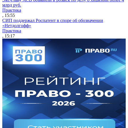
млрд руб.
Практика
, 15:55
СИП поддержал Роспатент в споре об обозначении
«Нетдолгофф»
Практика
, 15:17