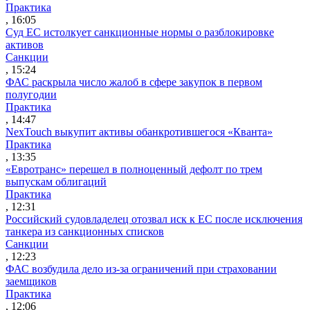
Практика
, 16:05
Суд ЕС истолкует санкционные нормы о разблокировке
активов
Санкции
, 15:24
ФАС раскрыла число жалоб в сфере закупок в первом
полугодии
Практика
, 14:47
NexTouch выкупит активы обанкротившегося «Кванта»
Практика
, 13:35
«Евротранс» перешел в полноценный дефолт по трем
выпускам облигаций
Практика
, 12:31
Российский судовладелец отозвал иск к ЕС после исключения
танкера из санкционных списков
Санкции
, 12:23
ФАС возбудила дело из-за ограничений при страховании
заемщиков
Практика
, 12:06