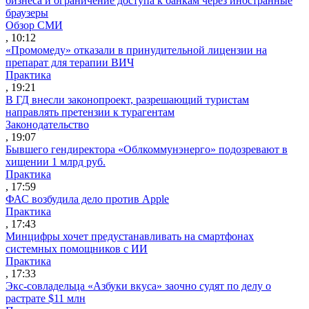
бизнеса и ограничение доступа к банкам через иностранные
браузеры
Обзор СМИ
, 10:12
«Промомеду» отказали в принудительной лицензии на
препарат для терапии ВИЧ
Практика
, 19:21
В ГД внесли законопроект, разрешающий туристам
направлять претензии к турагентам
Законодательство
, 19:07
Бывшего гендиректора «Облкоммунэнерго» подозревают в
хищении 1 млрд руб.
Практика
, 17:59
ФАС возбудила дело против Apple
Практика
, 17:43
Минцифры хочет предустанавливать на смартфонах
системных помощников с ИИ
Практика
, 17:33
Экс-совладельца «Азбуки вкуса» заочно судят по делу о
растрате $11 млн