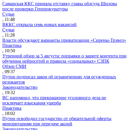
Самарская ККС приняла отставку главы облсуда Шилова
после проверки Генпрокуратуры
Судьи
, 11:48
ВККС открыла семь новых вакансий
Судьи
, 11:28
Власти обсуждают варианты приватизации «Сирены-Трэвел»
Практика
, 10:50
Утренний обзор за 5 августа: поправки о защите контента при
обучении нейросетей и правила «социальных» СЗПК
Обзор СМИ
, 09:37
Путин подписал закон об ограничениях для осужденных
релокантов
Законодательство
, 19:32
ВС напомнил, что прекращение уголовного дела не
исключает взыскания ущерба
Практика
, 18:02
Путин освободил государство от обязательной оферты
миноритариям при передаче акций
Законодательство