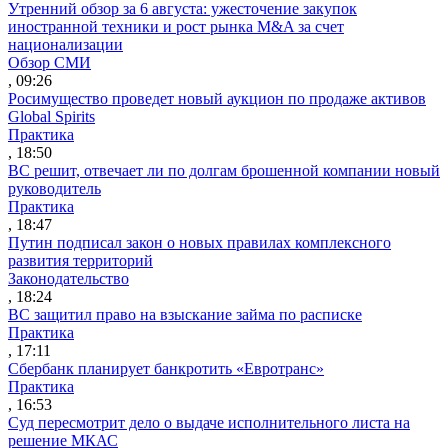
Утренний обзор за 6 августа: ужесточение закупок
иностранной техники и рост рынка M&A за счет
национализации
Обзор СМИ
, 09:26
Росимущество проведет новый аукцион по продаже активов
Global Spirits
Практика
, 18:50
ВС решит, отвечает ли по долгам брошенной компании новый
руководитель
Практика
, 18:47
Путин подписал закон о новых правилах комплексного
развития территорий
Законодательство
, 18:24
ВС защитил право на взыскание займа по расписке
Практика
, 17:11
Сбербанк планирует банкротить «Евротранс»
Практика
, 16:53
Суд пересмотрит дело о выдаче исполнительного листа на
решение МКАС