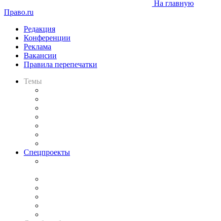
На главную
Право.ru
Редакция
Конференции
Реклама
Вакансии
Правила перепечатки
Темы
Практика
Законодательство
Процесс
Исследования
Рынок юридических услуг
Юридическое сообщество
Важнейшие правовые темы в прессе
Спецпроекты
Подкаст «В здравом уме
и твёрдой памяти»
Legal Design
Банкротная панорама
Советы для литигаторов
Сговоры на торгах
Авто