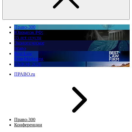
Право-300
Юррынок РФ:
35 лет спустя
Экологическое
право
Best Law
Firm Marketing
ПМЮФ 2026
ПРАВО.ru
Право-300
Конференции