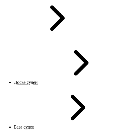
Досье судей
База судов