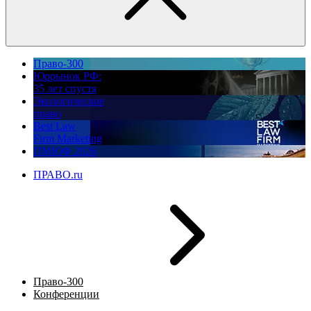
Право-300
Юррынок РФ:
35 лет спустя
Экологическое
право
Best Law
Firm Marketing
ПМЮФ 2026
ПРАВО.ru
Право-300
Конференции