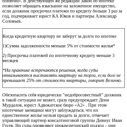
понятий». В действующей же редакции Закон об ипотеке
позволяет обращать взыскание на заложенное имущество,
если должник просрочил платежи по кредиту больше 3 раз за
год, подчеркивает юрист КА Юков и партнеры Александр
Соловьев.
Когда кредитную квартиру не заберут за долги по ипотеке
1)Сумма задолженности меньше 5% от стоимости жилья*
2) Просрочка платежей по ипотечному кредиту меньше 3
месяцев
*На практике встречаются решения, когда суды
отказываются выставлять квартиру на торги, если долг не
превышает 25% от стоимости квартиры, говорит Величко.
Обезопасить себя юридически "недобросовестный" должник
в такой ситуации не может, сразу предупреждает Дени
Мурдалов, юрист
Адвокатское бюро «А2»
. При этом
ипотечные заемщики могут заблуждаться, что их
единственное жилье нельзя продать за долги, отмечает
управляющий партнер консалтинговой группы Дивиус Иван
Гусев. Но суды проявляют прокредиторский подход – они