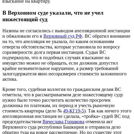
взыскание на квартиру.
В Верховном суде указали, что не учел
нижестоящий суд
Назины не согласились с выводом апелляционной инстанции
и обжаловали его в
Верховный суд РФ
. ВС обратил внимание
на то, что апелляция не указала, по каким основаниям
отвергла обстоятельства, которые установила по вопросу
соразмерности долга первая инстанция. Судьи ВС
подчеркнули, что в подобных случаях взыскание на
имущество можно не обращать, если должник допустил
крайне незначительное нарушение, а размер требований
залогодержателя явно несоразмерен стоимости заложенного
актива.
Кроме того, судебная коллегия по гражданским делам ВС
отметила, что в рассматриваемом деле нижестоящему суду
нужно было точно рассчитать количество просрочек
должника по платежам, их период и учесть рыночную
стоимость квартиры (дело №
49-КГ19-5
). Так как ничего этого
апелляционная инстанция не сделала, «тройка» судей ВС под
председательством
Вячеслава Горшкова
отменила акт
Верховного суда республики Башкирия и отправила дело
обратно туда на новое рассмотрение. Но по существу этот