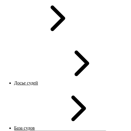
Досье судей
База судов