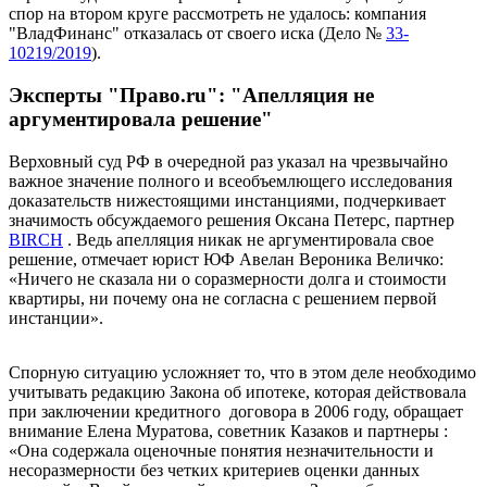
спор на втором круге рассмотреть не удалось: компания
"ВладФинанс" отказалась от своего иска (Дело №
33-
10219/2019
).
Эксперты "Право.ru": "Апелляция не
аргументировала решение"
Верховный суд РФ в очередной раз указал на чрезвычайно
важное значение полного и всеобъемлющего исследования
доказательств нижестоящими инстанциями, подчеркивает
значимость обсуждаемого решения Оксана Петерс, партнер
BIRCH
. Ведь апелляция никак не аргументировала свое
решение, отмечает юрист ЮФ Авелан Вероника Величко:
«Ничего не сказала ни о соразмерности долга и стоимости
квартиры, ни почему она не согласна с решением первой
инстанции».
Спорную ситуацию усложняет то, что в этом деле необходимо
учитывать редакцию Закона об ипотеке, которая действовала
при заключении кредитного договора в 2006 году, обращает
внимание Елена Муратова, советник
Казаков и партнеры
:
«Она содержала оценочные понятия незначительности и
несоразмерности без четких критериев оценки данных