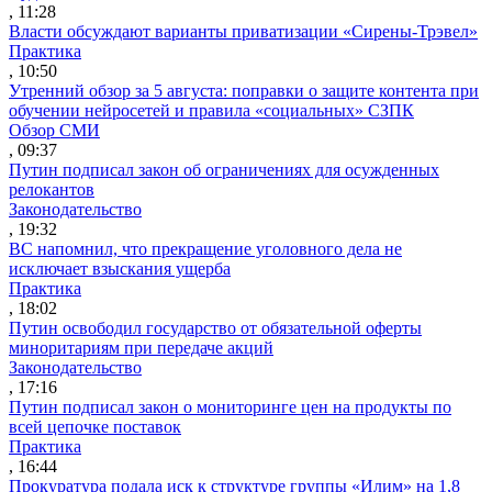
, 11:28
Власти обсуждают варианты приватизации «Сирены-Трэвел»
Практика
, 10:50
Утренний обзор за 5 августа: поправки о защите контента при
обучении нейросетей и правила «социальных» СЗПК
Обзор СМИ
, 09:37
Путин подписал закон об ограничениях для осужденных
релокантов
Законодательство
, 19:32
ВС напомнил, что прекращение уголовного дела не
исключает взыскания ущерба
Практика
, 18:02
Путин освободил государство от обязательной оферты
миноритариям при передаче акций
Законодательство
, 17:16
Путин подписал закон о мониторинге цен на продукты по
всей цепочке поставок
Практика
, 16:44
Прокуратура подала иск к структуре группы «Илим» на 1,8