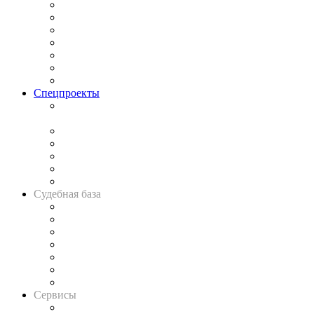
Практика
Законодательство
Процесс
Исследования
Рынок юридических услуг
Юридическое сообщество
Важнейшие правовые темы в прессе
Спецпроекты
Подкаст «В здравом уме
и твёрдой памяти»
Legal Design
Банкротная панорама
Советы для литигаторов
Сговоры на торгах
Авто
Судебная база
Картотека арбитражных дел
Решения арбитражных судов
Календарь рассмотрения арбитражных дел
Досье судей
Информация о судах
RSS лента новостей
Вакансии для юристов
Сервисы
Справочно-правовая система