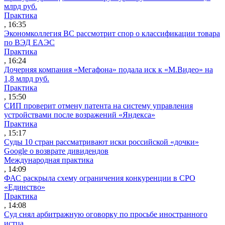
млрд руб.
Практика
, 16:35
Экономколлегия ВС рассмотрит спор о классификации товара
по ВЭД ЕАЭС
Практика
, 16:24
Дочерняя компания «Мегафона» подала иск к «М.Видео» на
1,8 млрд руб.
Практика
, 15:50
СИП проверит отмену патента на систему управления
устройствами после возражений «Яндекса»
Практика
, 15:17
Суды 10 стран рассматривают иски российской «дочки»
Google о возврате дивидендов
Международная практика
, 14:09
ФАС раскрыла схему ограничения конкуренции в СРО
«Единство»
Практика
, 14:08
Суд снял арбитражную оговорку по просьбе иностранного
истца