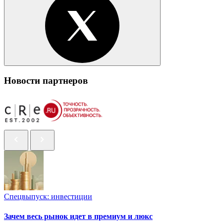
Новости партнеров
Спецвыпуск: инвестиции
Зачем весь рынок идет в премиум и люкс