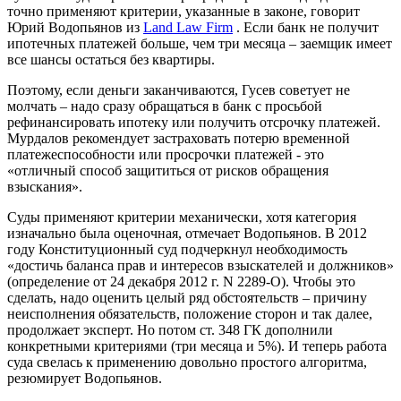
точно применяют критерии, указанные в законе, говорит
Юрий Водопьянов из
Land Law Firm
. Если банк не получит
ипотечных платежей больше, чем три месяца – заемщик имеет
все шансы остаться без квартиры.
Поэтому, если деньги заканчиваются, Гусев советует не
молчать – надо сразу обращаться в банк с просьбой
рефинансировать ипотеку или получить отсрочку платежей.
Мурдалов рекомендует застраховать потерю временной
платежеспособности или просрочки платежей - это
«отличный способ защититься от рисков обращения
взыскания».
Суды применяют критерии механически, хотя категория
изначально была оценочная, отмечает Водопьянов. В 2012
году Конституционный суд подчеркнул необходимость
«достичь баланса прав и интересов взыскателей и должников»
(определение от 24 декабря 2012 г. N 2289-О). Чтобы это
сделать, надо оценить целый ряд обстоятельств – причину
неисполнения обязательств, положение сторон и так далее,
продолжает эксперт. Но потом ст. 348 ГК дополнили
конкретными критериями (три месяца и 5%). И теперь работа
суда свелась к применению довольно простого алгоритма,
резюмирует Водопьянов.