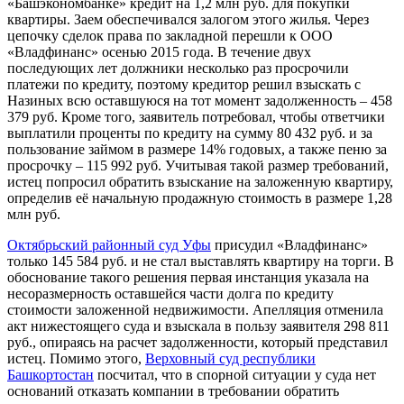
«Башэкономбанке» кредит на 1,2 млн руб. для покупки
квартиры. Заем обеспечивался залогом этого жилья. Через
цепочку сделок права по закладной перешли к ООО
«Владфинанс» осенью 2015 года. В течение двух
последующих лет должники несколько раз просрочили
платежи по кредиту, поэтому кредитор решил взыскать с
Назиных всю оставшуюся на тот момент задолженность – 458
379 руб. Кроме того, заявитель потребовал, чтобы ответчики
выплатили проценты по кредиту на сумму 80 432 руб. и за
пользование займом в размере 14% годовых, а также пеню за
просрочку – 115 992 руб. Учитывая такой размер требований,
истец попросил обратить взыскание на заложенную квартиру,
определив её начальную продажную стоимость в размере 1,28
млн руб.
Октябрьский районный суд Уфы
присудил «Владфинанс»
только 145 584 руб. и не стал выставлять квартиру на торги. В
обоснование такого решения первая инстанция указала на
несоразмерность оставшейся части долга по кредиту
стоимости заложенной недвижимости. Апелляция отменила
акт нижестоящего суда и взыскала в пользу заявителя 298 811
руб., опираясь на расчет задолженности, который представил
истец. Помимо этого,
Верховный суд республики
Башкортостан
посчитал, что в спорной ситуации у суда нет
оснований отказать компании в требовании обратить