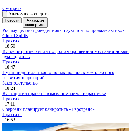
Смотреть
Анатомия экспертизы
Новости
Анатомия
экспертизы
Росимущество проведет новый аукцион по продаже активов
Global Spirits
Практика
, 18:50
ВС решит, отвечает ли по долгам брошенной компании новый
руководитель
Практика
, 18:47
Путин подписал закон о новых правилах комплексного
развития территорий
Законодательство
, 18:24
ВС защитил право на взыскание займа по расписке
Практика
, 17:11
Сбербанк планирует банкротить «Евротранс»
Практика
, 16:53