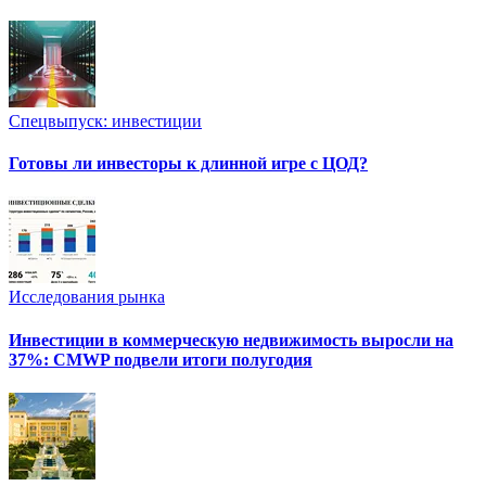
Спецвыпуск: инвестиции
Готовы ли инвесторы к длинной игре с ЦОД?
Исследования рынка
Инвестиции в коммерческую недвижимость выросли на
37%: CMWP подвели итоги полугодия