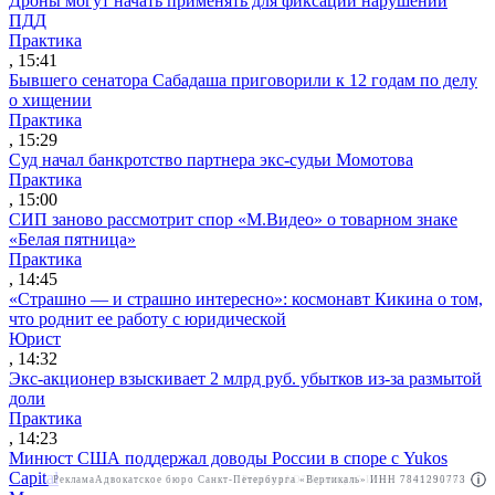
Дроны могут начать применять для фиксации нарушений
ПДД
Практика
, 15:41
Бывшего сенатора Сабадаша приговорили к 12 годам по делу
о хищении
Практика
, 15:29
Суд начал банкротство партнера экс-судьи Момотова
Практика
, 15:00
СИП заново рассмотрит спор «М.Видео» о товарном знаке
«Белая пятница»
Практика
, 14:45
«Страшно — и страшно интересно»: космонавт Кикина о том,
что роднит ее работу с юридической
Юрист
, 14:32
Экс-акционер взыскивает 2 млрд руб. убытков из-за размытой
доли
Практика
, 14:23
Минюст США поддержал доводы России в споре с Yukos
Capital
Реклама
Адвокатское бюро Санкт-Петербурга «Вертикаль» ИНН 7841290773
Реклама
АО"Право.ру" ИНН: 7708095468