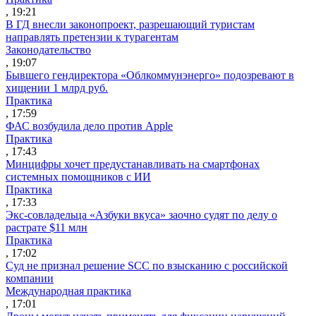
, 19:21
В ГД внесли законопроект, разрешающий туристам
направлять претензии к турагентам
Законодательство
, 19:07
Бывшего гендиректора «Облкоммунэнерго» подозревают в
хищении 1 млрд руб.
Практика
, 17:59
ФАС возбудила дело против Apple
Практика
, 17:43
Минцифры хочет предустанавливать на смартфонах
системных помощников с ИИ
Практика
, 17:33
Экс-совладельца «Азбуки вкуса» заочно судят по делу о
растрате $11 млн
Практика
, 17:02
Суд не признал решение SCC по взысканию с российской
компании
Международная практика
, 17:01