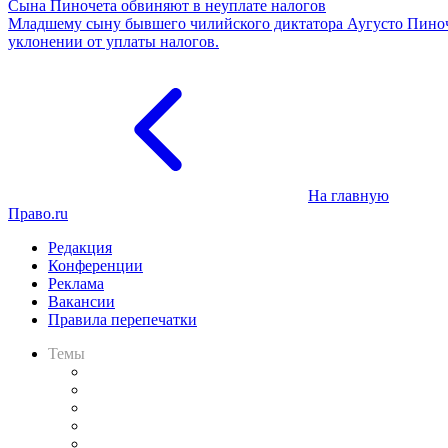
Сына Пиночета обвиняют в неуплате налогов
Младшему сыну бывшего чилийского диктатора Аугусто Пиноч
уклонении от уплаты налогов.
На главную
Право.ru
Редакция
Конференции
Реклама
Вакансии
Правила перепечатки
Темы
Практика
Законодательство
Процесс
Исследования
Рынок юридических услуг