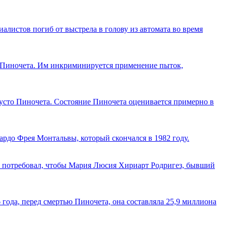
алистов погиб от выстрела в голову из автомата во время
 Пиночета. Им инкриминируется применение пыток,
сто Пиночета. Состояние Пиночета оценивается примерно в
рдо Фрея Монтальвы, который скончался в 1982 году.
он потребовал, чтобы Мария Люсия Хириарт Родригез, бывший
года, перед смертью Пиночета, она составляла 25,9 миллиона