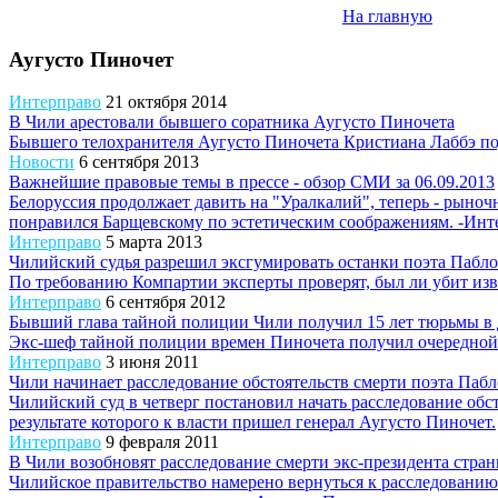
На главную
Аугусто Пиночет
Интерправо
21 октября 2014
В Чили арестовали бывшего соратника Аугусто Пиночета
Бывшего телохранителя Аугусто Пиночета Кристиана Лаббэ под
Новости
6 сентября 2013
Важнейшие правовые темы в прессе - обзор СМИ за 06.09.2013
Белоруссия продолжает давить на "Уралкалий", теперь - рыно
понравился Барщевскому по эстетическим соображениям. -Инте
Интерправо
5 марта 2013
Чилийский судья разрешил эксгумировать останки поэта Пабл
По требованию Компартии эксперты проверят, был ли убит из
Интерправо
6 сентября 2012
Бывший глава тайной полиции Чили получил 15 лет тюрьмы в
Экс-шеф тайной полиции времен Пиночета получил очередной 
Интерправо
3 июня 2011
Чили начинает расследование обстоятельств смерти поэта Паб
Чилийский суд в четверг постановил начать расследование обст
результате которого к власти пришел генерал Аугусто Пиночет.
Интерправо
9 февраля 2011
В Чили возобновят расследование смерти экс-президента стра
Чилийское правительство намерено вернуться к расследованию