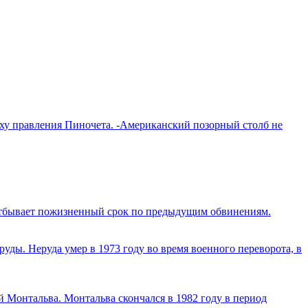
оху правления Пиночета. -Американский позорный столб не
 отбывает пожизненный срок по предыдущим обвинениям.
уды. Неруда умер в 1973 году во время военного переворота, в
 Монтальва. Монтальва скончался в 1982 году в период