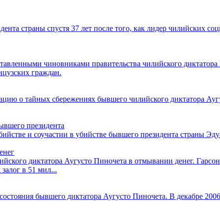
нта страны спустя 37 лет после того, как лидер чилийских соци
ставленными чиновниками правительства чилийского диктатора
нцузских граждан.
цию о тайных сбережениях бывшего чилийского диктатора Аугу
бывшего президента
ийстве и соучастии в убийстве бывшего президента страны Эдуа
енег
лийского диктатора Аугусто Пиночета в отмывании денег. Гарс
залог в 51 мил...
состояния бывшего диктатора Аугусто Пиночета. В декабре 2006 