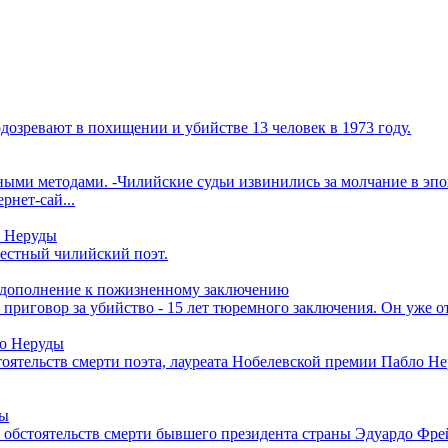
озревают в похищении и убийстве 13 человек в 1973 году.
чными методами. -Чилийские судьи извинились за молчание в эп
рнет-сай...
о Неруды
вестный чилийский поэт.
 дополнение к пожизненному заключению
приговор за убийство - 15 лет тюремного заключения. Он уже
ло Неруды
оятельств смерти поэта, лауреата Нобелевской премии Пабло Нер
ны
 обстоятельств смерти бывшего президента страны Эдуардо Фрей