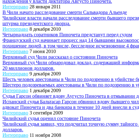
нахождения у власти диктатора Августо Пиночета.
Интерправо
28 января 2011
В Чили начато расследование смерти Сальвадора Альенде
Чилийские власти начали расследование смерти бывшего президе
штурма президентского дворца.
Интерправо
8 декабря 2010
Четырнадцать соратников Пиночета предстанут перед судом
Французский суд начинает процесс над 14 бывшими высокопо
похищение людей, в том числе, бесследное исчезновение 4 фра
Интерправо
7 июня 2010
Верховный суд Чили рассказал о состоянии Пиночета
Верховный суд Чили обнародовал доклад, содержащий информа
20 миллионов долларов.
Интерправо
9 декабря 2009
Шесть человек арестованы в Чили по подозрению в убийстве 
Шестеро подозреваемых арестованы в Чили по подозрению в уб
Интерправо
1 декабря 2009
Судья Гарсон обвиняет вдову Аугусто Пиночета в отмывании д
Испанский судья Бальтасар Гарсон обвинил вдову бывшего чи
адвокат Пиночета и два банкира в течение 10 дней внесли в суд 
Интерправо
3 сентября 2009
Чилийский судья оценил состояние Пиночета
Чилийский судья заявил, что подсчитал точную сумму тайного 
долларов.
Интерправо
11 ноября 2008