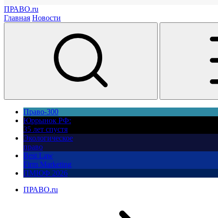
ПРАВО.ru
Главная
Новости
Право-300
Юррынок РФ:
35 лет спустя
Экологическое
право
Best Law
Firm Marketing
ПМЮФ 2026
ПРАВО.ru