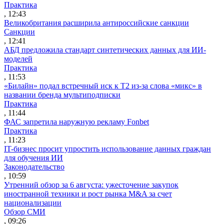
Практика
, 12:43
Великобритания расширила антироссийские санкции
Санкции
, 12:41
АБД предложила стандарт синтетических данных для ИИ-
моделей
Практика
, 11:53
«Билайн» подал встречный иск к Т2 из-за слова «микс» в
названии бренда мультиподписки
Практика
, 11:44
ФАС запретила наружную рекламу Fonbet
Практика
, 11:23
IT-бизнес просит упростить использование данных граждан
для обучения ИИ
Законодательство
, 10:59
Утренний обзор за 6 августа: ужесточение закупок
иностранной техники и рост рынка M&A за счет
национализации
Обзор СМИ
, 09:26