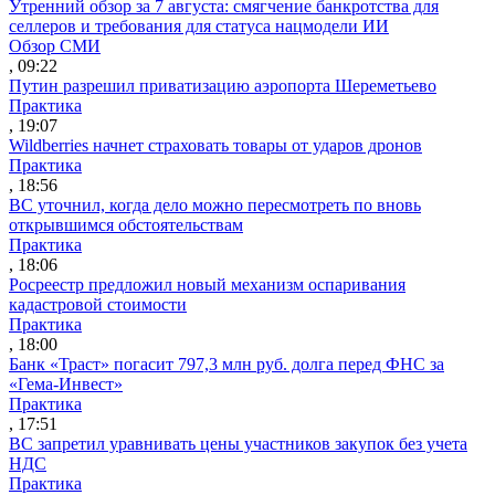
Утренний обзор за 7 августа: смягчение банкротства для
селлеров и требования для статуса нацмодели ИИ
Обзор СМИ
, 09:22
Путин разрешил приватизацию аэропорта Шереметьево
Практика
, 19:07
Wildberries начнет страховать товары от ударов дронов
Практика
, 18:56
ВС уточнил, когда дело можно пересмотреть по вновь
открывшимся обстоятельствам
Практика
, 18:06
Росреестр предложил новый механизм оспаривания
кадастровой стоимости
Практика
, 18:00
Банк «Траст» погасит 797,3 млн руб. долга перед ФНС за
«Гема-Инвест»
Практика
, 17:51
ВС запретил уравнивать цены участников закупок без учета
НДС
Практика