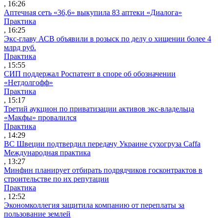
, 16:26
Аптечная сеть «36,6» выкупила 83 аптеки «Диалога»
Практика
, 16:25
Экс-главу АСВ объявили в розыск по делу о хищении более 4
млрд руб.
Практика
, 15:55
СИП поддержал Роспатент в споре об обозначении
«Нетдолгофф»
Практика
, 15:17
Третий аукцион по приватизации активов экс-владельца
«Макфы» провалился
Практика
, 14:29
ВС Швеции подтвердил передачу Украине сухогруза Caffa
Международная практика
, 13:27
Минфин планирует отбирать подрядчиков госконтрактов в
строительстве по их репутации
Практика
, 12:52
Экономколлегия защитила компанию от переплаты за
пользование землей