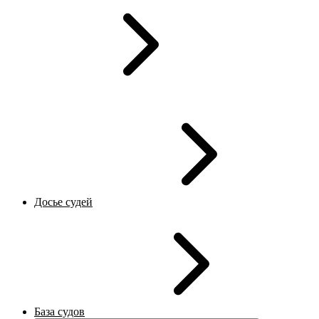
Досье судей
База судов