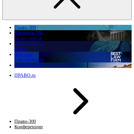
Право-300
Юррынок РФ:
35 лет спустя
Экологическое
право
Best Law
Firm Marketing
ПМЮФ 2026
ПРАВО.ru
Право-300
Конференции