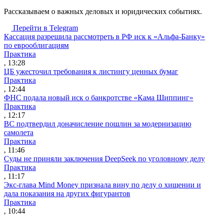
Рассказываем о важных деловых и юридических событиях.
Перейти в Telegram
Кассация разрешила рассмотреть в РФ иск к «Альфа-Банку»
по еврооблигациям
Практика
, 13:28
ЦБ ужесточил требования к листингу ценных бумаг
Практика
, 12:44
ФНС подала новый иск о банкротстве «Кама Шиппинг»
Практика
, 12:17
ВС подтвердил доначисление пошлин за модернизацию
самолета
Практика
, 11:46
Суды не приняли заключения DeepSeek по уголовному делу
Практика
, 11:17
Экс-глава Mind Money признала вину по делу о хищении и
дала показания на других фигурантов
Практика
, 10:44