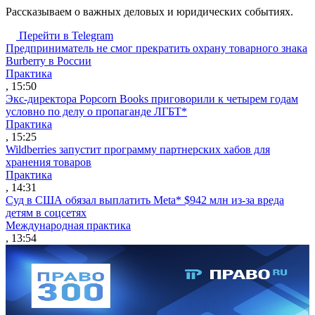
Рассказываем о важных деловых и юридических событиях.
Перейти в Telegram
Предприниматель не смог прекратить охрану товарного знака
Burberry в России
Практика
, 15:50
Экс-директора Popcorn Books приговорили к четырем годам
условно по делу о пропаганде ЛГБТ*
Практика
, 15:25
Wildberries запустит программу партнерских хабов для
хранения товаров
Практика
, 14:31
Суд в США обязал выплатить Meta* $942 млн из-за вреда
детям в соцсетях
Международная практика
, 13:54