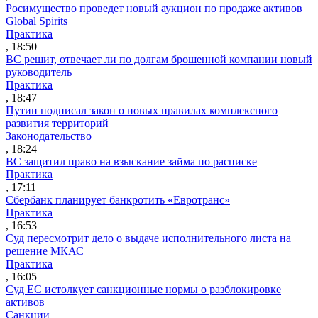
Росимущество проведет новый аукцион по продаже активов
Global Spirits
Практика
, 18:50
ВС решит, отвечает ли по долгам брошенной компании новый
руководитель
Практика
, 18:47
Путин подписал закон о новых правилах комплексного
развития территорий
Законодательство
, 18:24
ВС защитил право на взыскание займа по расписке
Практика
, 17:11
Сбербанк планирует банкротить «Евротранс»
Практика
, 16:53
Суд пересмотрит дело о выдаче исполнительного листа на
решение МКАС
Практика
, 16:05
Суд ЕС истолкует санкционные нормы о разблокировке
активов
Санкции