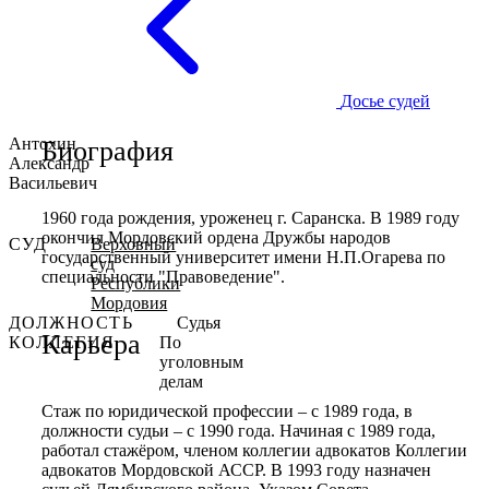
Досье судей
Антохин
Биография
Александр
Васильевич
1960 года рождения, уроженец г. Саранска. В 1989 году
окончил Мордовский ордена Дружбы народов
СУД
Верховный
государственный университет имени Н.П.Огарева по
суд
специальности "Правоведение".
Республики
Мордовия
ДОЛЖНОСТЬ
Судья
Карьера
КОЛЛЕГИЯ
По
уголовным
делам
Стаж по юридической профессии – с 1989 года, в
должности судьи – с 1990 года. Начиная с 1989 года,
работал стажёром, членом коллегии адвокатов Коллегии
адвокатов Мордовской АССР. В 1993 году назначен