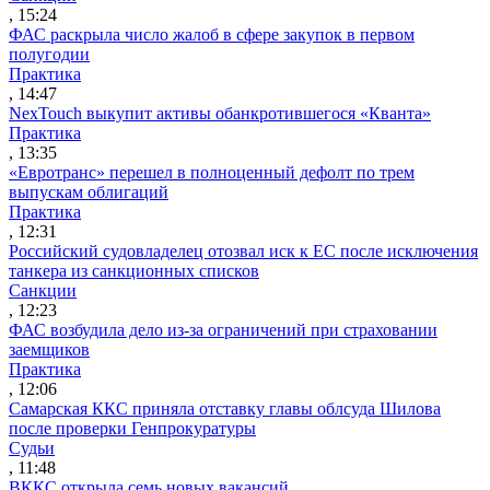
, 15:24
ФАС раскрыла число жалоб в сфере закупок в первом
полугодии
Практика
, 14:47
NexTouch выкупит активы обанкротившегося «Кванта»
Практика
, 13:35
«Евротранс» перешел в полноценный дефолт по трем
выпускам облигаций
Практика
, 12:31
Российский судовладелец отозвал иск к ЕС после исключения
танкера из санкционных списков
Санкции
, 12:23
ФАС возбудила дело из-за ограничений при страховании
заемщиков
Практика
, 12:06
Самарская ККС приняла отставку главы облсуда Шилова
после проверки Генпрокуратуры
Судьи
, 11:48
ВККС открыла семь новых вакансий