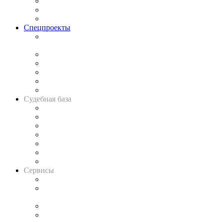
Рынок юридических услуг
Юридическое сообщество
Важнейшие правовые темы в прессе
Спецпроекты
Подкаст «В здравом уме
и твёрдой памяти»
Legal Design
Банкротная панорама
Советы для литигаторов
Сговоры на торгах
Авто
Судебная база
Картотека арбитражных дел
Решения арбитражных судов
Календарь рассмотрения арбитражных дел
Досье судей
Информация о судах
RSS лента новостей
Вакансии для юристов
Сервисы
Справочно-правовая система
Casebook: мониторинг дел
и компаний
Caselook: поиск и анализ практики
CASE.ONE: управление юридической службой