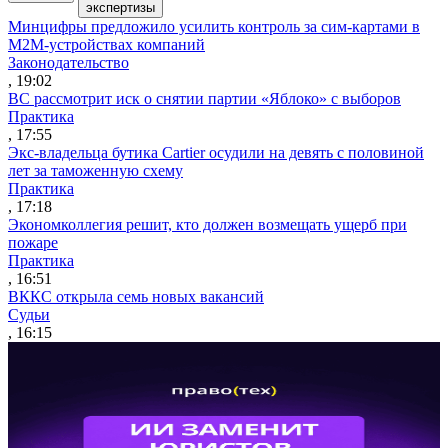
экспертизы
Минцифры предложило усилить контроль за сим-картами в
M2M-устройствах компаний
Законодательство
, 19:02
ВС рассмотрит иск о снятии партии «Яблоко» с выборов
Практика
, 17:55
Экс-владельца бутика Cartier осудили на девять с половиной
лет за таможенную схему
Практика
, 17:18
Экономколлегия решит, кто должен возмещать ущерб при
пожаре
Практика
, 16:51
ВККС открыла семь новых вакансий
Судьи
, 16:15