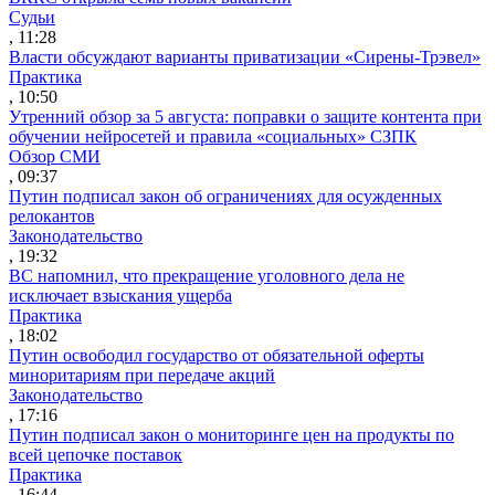
Судьи
, 11:28
Власти обсуждают варианты приватизации «Сирены-Трэвел»
Практика
, 10:50
Утренний обзор за 5 августа: поправки о защите контента при
обучении нейросетей и правила «социальных» СЗПК
Обзор СМИ
, 09:37
Путин подписал закон об ограничениях для осужденных
релокантов
Законодательство
, 19:32
ВС напомнил, что прекращение уголовного дела не
исключает взыскания ущерба
Практика
, 18:02
Путин освободил государство от обязательной оферты
миноритариям при передаче акций
Законодательство
, 17:16
Путин подписал закон о мониторинге цен на продукты по
всей цепочке поставок
Практика
, 16:44