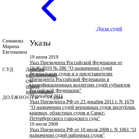
Досье судей
Симакова
Указы
Марина
Евгеньевна
19 июня 2019
Указ Президента Российской Федерации от
19.06.2019 № 286 "О назначении судей
СУД
Девятый
федеральных судов и о представителях
кассационный
Президента Российской Федерации в
суд
квалификационных коллегиях судей субъектов
общей
Российской Федерации"
юрисдикции
23 декабря 2011
ДОЛЖНОСТЬ
Судья
Указ Президента РФ от 23 декабря 2011 г. N 1679
"О назначении судей верховных судов республик,
краевых, областных судов и Санкт-
Петербургского городского суда"
10 июля 2008
Указ Президента РФ от 10 июля 2008 г. N 1061 "О
назначении судей районных судов"