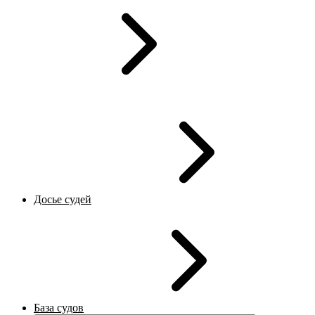
Досье судей
База судов