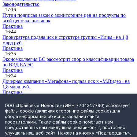
Законодательство
, 17:16
Путин подписал закон о мониторинге цен на продукты по
всей цепочке поставок
Практика
, 16:44
Прокуратура подала иск к структуре группы «Илим» на 1,8
млрд руб.
Практика
, 16:35
Экономколлегия ВС рассмотрит спор о классификации товара
по ВЭД ЕАЭС
Практика
, 16:24
Дочерняя компания «Мегафона» подала иск к «М.Видео» на
1,8 млрд руб.
Практика
, 15:50
СИП проверит отмену патента на систему управления
ООО «Правовые Новости» (ИНН 7704317790) использует
устройствами после возражений «Яндекса»
файлы cookie (включая сторонние файлы cookie) для
Практика
сбора информации об использовании сайта
, 15:17
посетителями. Такие файлы cookie помогают нам
Суды 10 стран рассматривают иски российской «дочки»
предоставлять вам наилучший онлайн-опыт, постоянно
Google о возврате дивидендов
улучшать наш веб-сайт. Нажав на кнопку «Подтвердить»,
Международная практика