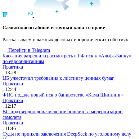
Cамый масштабный и точный канал о праве
Рассказываем о важных деловых и юридических событиях.
Перейти в Telegram
Кассация разрешила рассмотреть в РФ иск к «Альфа-Банку»
по еврооблигациям
Практика
, 13:28
ЦБ ужесточил требования к листингу ценных бумаг
Практика
, 12:44
ФНС подала новый иск о банкротстве «Кама Шиппинг»
Практика
, 12:17
ВС подтвердил доначисление пошлин за модернизацию
самолета
Практика
, 11:46
Суды не приняли заключения DeepSeek по уголовному делу