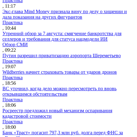
Практика
, 11:17
Экс-глава Mind Money признала вину по делу о хищении и
дала показания на других фигурантов
Практика
, 10:44
Утренний обзор за 7 августа: смягчение банкротства для
селлеров и требования для статуса нацмодели ИИ
Обзор СМИ
, 09:22
Путин разрешил приватизацию аэропорта Шереметьево
Практика
, 19:07
Wildberries начнет страховать товары от ударов дронов
Практика
, 18:56
ВС уточнил, когда дело можно пересмотреть по вновь
открывшимся обстоятельствам
Практика
, 18:06
Росреестр предложил новый механизм оспаривания
кадастровой стоимости
Практика
, 18:00
Банк «Траст» погасит 797,3 млн руб. долга перед ФНС за