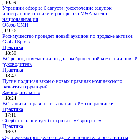
, 10:59
Утренний обзор за 6 августа: ужесточение закупок
иностранной техники и рост рынка M&A за счет
национализации
Обзор СМИ
, 09:26
Росимущество проведет новый аукцион по продаже активов
Global Spirits
Практика
, 18:50
ВС решит, отвечает ли по долгам брошенной компании новый
руководитель
Практика
, 18:47
Путин подписал закон о новых правилах комплексного
развития территорий
Законодательство
, 18:24
ВС защитил право на взыскание займа по расписке
Практика
, 17:11
Сбербанк планирует банкротить «Евротранс»
Практика
, 16:53
Суд пересмотрит дело о выдаче исполнительного листа на