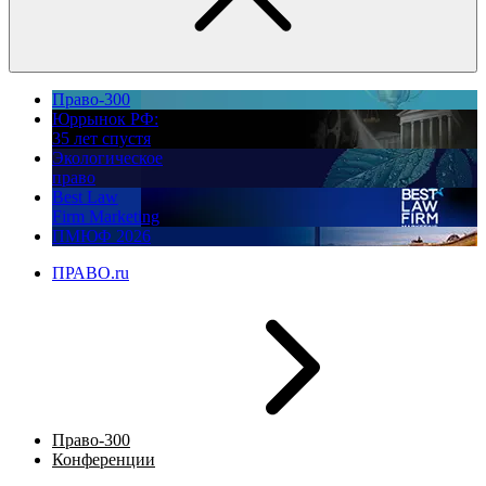
Право-300
Юррынок РФ:
35 лет спустя
Экологическое
право
Best Law
Firm Marketing
ПМЮФ 2026
ПРАВО.ru
Право-300
Конференции