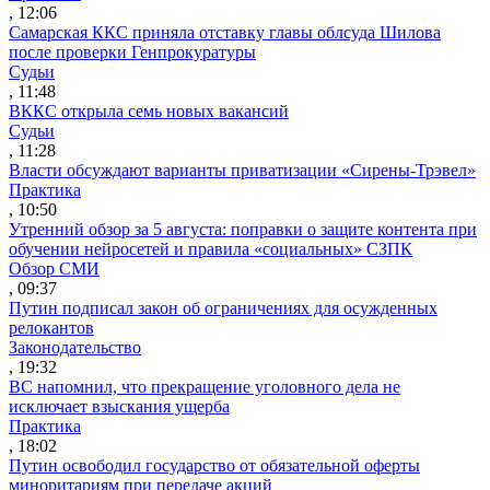
, 12:06
Самарская ККС приняла отставку главы облсуда Шилова
после проверки Генпрокуратуры
Судьи
, 11:48
ВККС открыла семь новых вакансий
Судьи
, 11:28
Власти обсуждают варианты приватизации «Сирены-Трэвел»
Практика
, 10:50
Утренний обзор за 5 августа: поправки о защите контента при
обучении нейросетей и правила «социальных» СЗПК
Обзор СМИ
, 09:37
Путин подписал закон об ограничениях для осужденных
релокантов
Законодательство
, 19:32
ВС напомнил, что прекращение уголовного дела не
исключает взыскания ущерба
Практика
, 18:02
Путин освободил государство от обязательной оферты
миноритариям при передаче акций