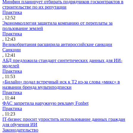
Минфин планирует отбирать подрядчиков госконтрактов в
строительстве по их репутации
Практика
, 12:52
Экономколлегия защитила компанию от переплаты за
пользование землей
Практика
, 12:43
Великобритания расширила антироссийские санкции
Санкции
, 12:41
АБД предложила стандарт синтетических данных для ИИ-
моделей
Практика
, 11:53
«Билайн» подал встречный иск к Т2 из-за слова «микс» в
названии бренда мультиподписки
Практика
, 11:44
ФАС запретила наружную рекламу Fonbet
Практика
, 11:23
IT-бизнес просит упростить использование данных граждан
для обучения ИИ
Законодательство