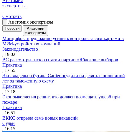
Анатомия
экспертизы
Смотреть
Анатомия экспертизы
Новости
Анатомия
экспертизы
Минцифры предложило усилить контроль за сим-картами в
M2M-устройствах компаний
Законодательство
, 19:02
ВС рассмотрит иск о снятии партии «Яблоко» с выборов
Практика
, 17:55
Экс-владельца бутика Cartier осудили на девять с половиной
лет за таможенную схему
Практика
, 17:18
Экономколлегия решит, кто должен возмещать ущерб при
пожаре
Практика
, 16:51
ВККС открыла семь новых вакансий
Судьи
, 16:15