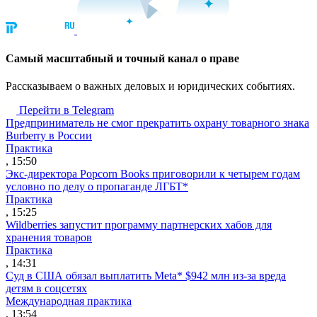
Cамый масштабный и точный канал о праве
Рассказываем о важных деловых и юридических событиях.
Перейти в Telegram
Предприниматель не смог прекратить охрану товарного знака
Burberry в России
Практика
, 15:50
Экс-директора Popcorn Books приговорили к четырем годам
условно по делу о пропаганде ЛГБТ*
Практика
, 15:25
Wildberries запустит программу партнерских хабов для
хранения товаров
Практика
, 14:31
Суд в США обязал выплатить Meta* $942 млн из-за вреда
детям в соцсетях
Международная практика
, 13:54