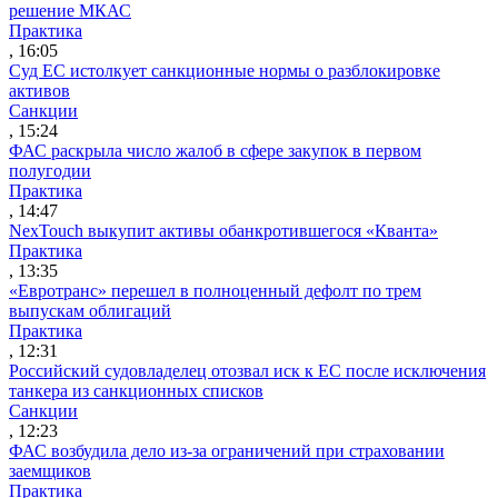
решение МКАС
Практика
, 16:05
Суд ЕС истолкует санкционные нормы о разблокировке
активов
Санкции
, 15:24
ФАС раскрыла число жалоб в сфере закупок в первом
полугодии
Практика
, 14:47
NexTouch выкупит активы обанкротившегося «Кванта»
Практика
, 13:35
«Евротранс» перешел в полноценный дефолт по трем
выпускам облигаций
Практика
, 12:31
Российский судовладелец отозвал иск к ЕС после исключения
танкера из санкционных списков
Санкции
, 12:23
ФАС возбудила дело из-за ограничений при страховании
заемщиков
Практика