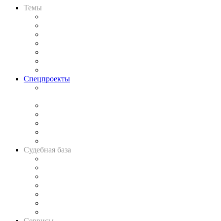
Темы
Практика
Законодательство
Процесс
Исследования
Рынок юридических услуг
Юридическое сообщество
Важнейшие правовые темы в прессе
Спецпроекты
Подкаст «В здравом уме
и твёрдой памяти»
Legal Design
Банкротная панорама
Советы для литигаторов
Сговоры на торгах
Авто
Судебная база
Картотека арбитражных дел
Решения арбитражных судов
Календарь рассмотрения арбитражных дел
Досье судей
Информация о судах
RSS лента новостей
Вакансии для юристов
Сервисы