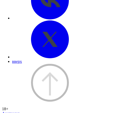
вверх
18+