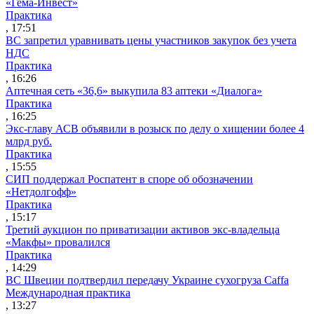
«Гема-Инвест»
Практика
, 17:51
ВС запретил уравнивать цены участников закупок без учета
НДС
Практика
, 16:26
Аптечная сеть «36,6» выкупила 83 аптеки «Диалога»
Практика
, 16:25
Экс-главу АСВ объявили в розыск по делу о хищении более 4
млрд руб.
Практика
, 15:55
СИП поддержал Роспатент в споре об обозначении
«Нетдолгофф»
Практика
, 15:17
Третий аукцион по приватизации активов экс-владельца
«Макфы» провалился
Практика
, 14:29
ВС Швеции подтвердил передачу Украине сухогруза Caffa
Международная практика
, 13:27