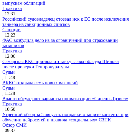
выпускам облигаций
Практика
, 12:31
Российский судовладелец отозвал иск к ЕС после исключения
танкера из санкционных списков
Санкции
, 12:23
ФАС возбудила дело из-за ограничений при страховании
заемщиков
Практика
, 12:06
Самарская ККС приняла отставку главы облсуда Шилова
после проверки Генпрокуратуры
Судьи
, 11:48
ВККС открыла семь новых вакансий
Судьи
, 11:28
Власти обсуждают варианты приватизации «Сирены-Трэвел»
Практика
, 10:50
Утренний обзор за 5 августа: поправки о защите контента при
обучении нейросетей и правила «социальных» СЗПК
Обзор СМИ
, 09:37