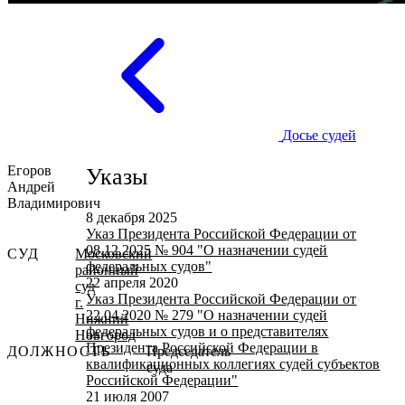
Досье судей
Егоров
Указы
Андрей
Владимирович
8 декабря 2025
Указ Президента Российской Федерации от
08.12.2025 № 904 "О назначении судей
СУД
Московский
федеральных судов"
районный
22 апреля 2020
суд
Указ Президента Российской Федерации от
г.
22.04.2020 № 279 "О назначении судей
Нижний
федеральных судов и о представителях
Новгород
Президента Российской Федерации в
ДОЛЖНОСТЬ
Председатель
квалификационных коллегиях судей субъектов
суда
Российской Федерации"
21 июля 2007