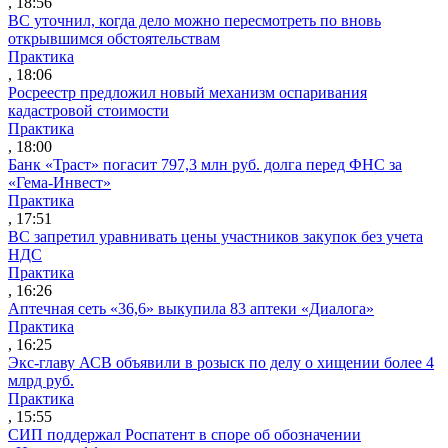
, 18:56
ВС уточнил, когда дело можно пересмотреть по вновь
открывшимся обстоятельствам
Практика
, 18:06
Росреестр предложил новый механизм оспаривания
кадастровой стоимости
Практика
, 18:00
Банк «Траст» погасит 797,3 млн руб. долга перед ФНС за
«Гема-Инвест»
Практика
, 17:51
ВС запретил уравнивать цены участников закупок без учета
НДС
Практика
, 16:26
Аптечная сеть «36,6» выкупила 83 аптеки «Диалога»
Практика
, 16:25
Экс-главу АСВ объявили в розыск по делу о хищении более 4
млрд руб.
Практика
, 15:55
СИП поддержал Роспатент в споре об обозначении