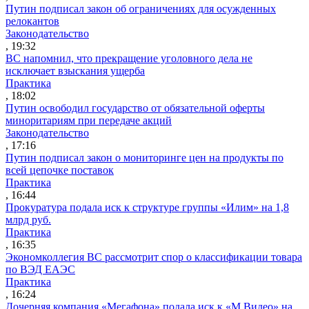
Путин подписал закон об ограничениях для осужденных
релокантов
Законодательство
, 19:32
ВС напомнил, что прекращение уголовного дела не
исключает взыскания ущерба
Практика
, 18:02
Путин освободил государство от обязательной оферты
миноритариям при передаче акций
Законодательство
, 17:16
Путин подписал закон о мониторинге цен на продукты по
всей цепочке поставок
Практика
, 16:44
Прокуратура подала иск к структуре группы «Илим» на 1,8
млрд руб.
Практика
, 16:35
Экономколлегия ВС рассмотрит спор о классификации товара
по ВЭД ЕАЭС
Практика
, 16:24
Дочерняя компания «Мегафона» подала иск к «М.Видео» на