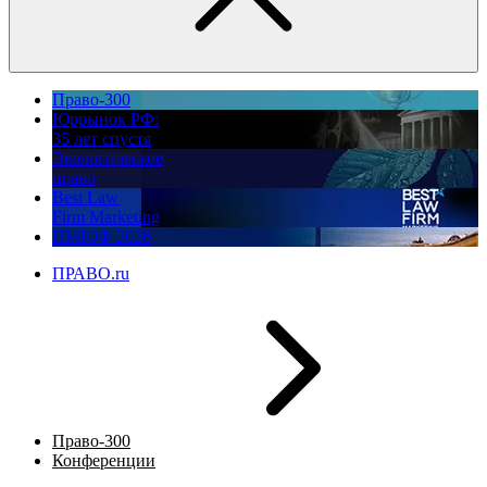
Право-300
Юррынок РФ:
35 лет спустя
Экологическое
право
Best Law
Firm Marketing
ПМЮФ 2026
ПРАВО.ru
Право-300
Конференции