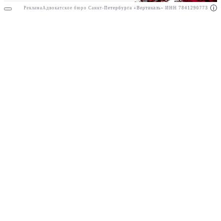
Реклама
Адвокатское бюро Санкт-Петербурга «Вертикаль» ИНН 7841290773
Реклама
АО"ПРАВО.РУ" ИНН: 7708095468