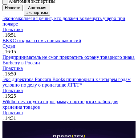
Анатомия экспертизы
Новости
Анатомия
экспертизы
Экономколлегия решит, кто должен возмещать ущерб при
пожаре
Практика
, 16:51
ВККС открыла семь новых вакансий
Судьи
, 16:15
Предприниматель не смог прекратить охрану товарного знака
Burberry в России
Практика
, 15:50
Экс-директора Popcorn Books приговорили к четырем годам
условно по делу о пропаганде ЛГБТ*
Практика
, 15:25
Wildberries запустит программу партнерских хабов для
хранения товаров
Практика
, 14:31