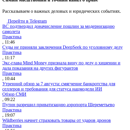
Рассказываем о важных деловых и юридических событиях.
Перейти в Telegram
ВС подтвердил доначисление пошлин за модернизацию
самолета
Практика
, 11:46
Суды не приняли заключения DeepSeek по уголовному делу
Практика
, 11:17
Экс-глава Mind Money признала вину по делу о хищении и
дала показания на других фигурантов
Практика
, 10:44
Утренний обзор за 7 августа: смягчение банкротства для
селлеров и требования для статуса нацмодели ИИ
Обзор СМИ
, 09:22
Путин разрешил приватизацию аэропорта Шереметьево
Практика
, 19:07
Wildberries начнет страховать товары от ударов дронов
Практика