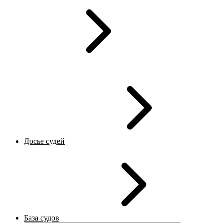
Досье судей
База судов