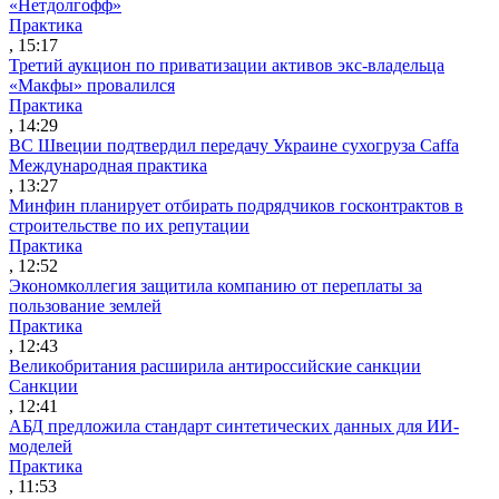
«Нетдолгофф»
Практика
, 15:17
Третий аукцион по приватизации активов экс-владельца
«Макфы» провалился
Практика
, 14:29
ВС Швеции подтвердил передачу Украине сухогруза Caffa
Международная практика
, 13:27
Минфин планирует отбирать подрядчиков госконтрактов в
строительстве по их репутации
Практика
, 12:52
Экономколлегия защитила компанию от переплаты за
пользование землей
Практика
, 12:43
Великобритания расширила антироссийские санкции
Санкции
, 12:41
АБД предложила стандарт синтетических данных для ИИ-
моделей
Практика
, 11:53