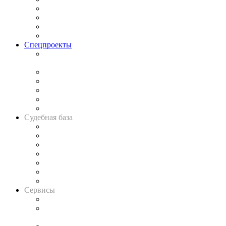
Исследования
Рынок юридических услуг
Юридическое сообщество
Важнейшие правовые темы в прессе
Спецпроекты
Подкаст «В здравом уме
и твёрдой памяти»
Legal Design
Банкротная панорама
Советы для литигаторов
Сговоры на торгах
Авто
Судебная база
Картотека арбитражных дел
Решения арбитражных судов
Календарь рассмотрения арбитражных дел
Досье судей
Информация о судах
RSS лента новостей
Вакансии для юристов
Сервисы
Справочно-правовая система
Casebook: мониторинг дел
и компаний