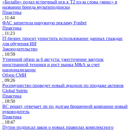
«Билайн» подал встречный иск к Т2 из-за слова «микс» в
названии бренда мультиподписки
Практика
, 11:44
ФАС запретила наружную рекламу Fonbet
Практика
, 11:23
IT-бизнес просит упростить использование данных граждан
для обучения ИИ
Законодательство
, 10:59
Утренний обзор за 6 августа: ужесточение закупок
иностранной техники и рост рынка M&A за счет
национализации
Обзор СМИ
, 09:26
Росимущество проведет новый аукцион по продаже активов
Global Spirits
Практика
, 18:50
ВС решит, отвечает ли по долгам брошенной компании новый
руководитель
Практика
, 18:47
Путин подписал закон о новых правилах комплексного