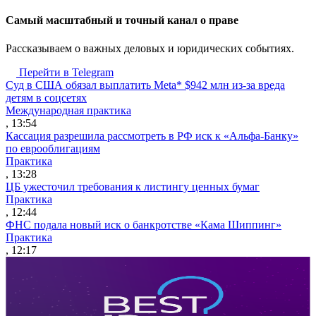
Cамый масштабный и точный канал о праве
Рассказываем о важных деловых и юридических событиях.
Перейти в Telegram
Суд в США обязал выплатить Meta* $942 млн из-за вреда
детям в соцсетях
Международная практика
, 13:54
Кассация разрешила рассмотреть в РФ иск к «Альфа-Банку»
по еврооблигациям
Практика
, 13:28
ЦБ ужесточил требования к листингу ценных бумаг
Практика
, 12:44
ФНС подала новый иск о банкротстве «Кама Шиппинг»
Практика
, 12:17