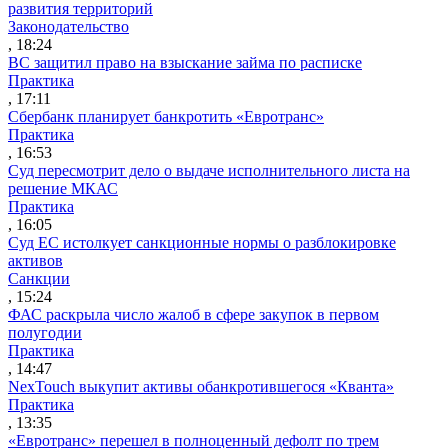
развития территорий
Законодательство
, 18:24
ВС защитил право на взыскание займа по расписке
Практика
, 17:11
Сбербанк планирует банкротить «Евротранс»
Практика
, 16:53
Суд пересмотрит дело о выдаче исполнительного листа на
решение МКАС
Практика
, 16:05
Суд ЕС истолкует санкционные нормы о разблокировке
активов
Санкции
, 15:24
ФАС раскрыла число жалоб в сфере закупок в первом
полугодии
Практика
, 14:47
NexTouch выкупит активы обанкротившегося «Кванта»
Практика
, 13:35
«Евротранс» перешел в полноценный дефолт по трем