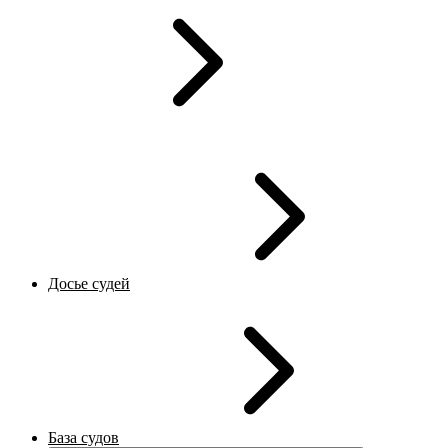
Досье судей
База судов