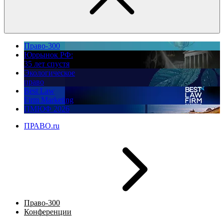
Право-300
Юррынок РФ:
35 лет спустя
Экологическое
право
Best Law
Firm Marketing
ПМЮФ 2026
ПРАВО.ru
Право-300
Конференции