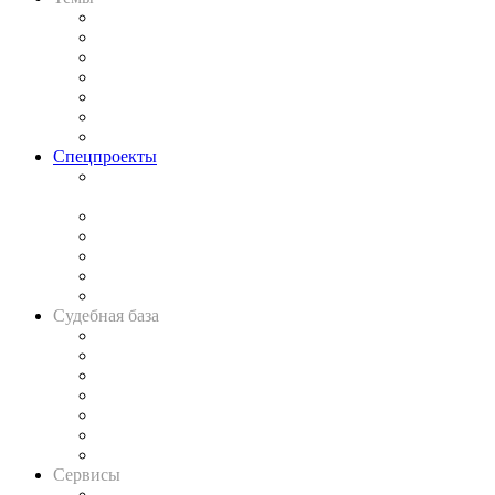
Практика
Законодательство
Процесс
Исследования
Рынок юридических услуг
Юридическое сообщество
Важнейшие правовые темы в прессе
Спецпроекты
Подкаст «В здравом уме
и твёрдой памяти»
Legal Design
Банкротная панорама
Советы для литигаторов
Сговоры на торгах
Авто
Судебная база
Картотека арбитражных дел
Решения арбитражных судов
Календарь рассмотрения арбитражных дел
Досье судей
Информация о судах
RSS лента новостей
Вакансии для юристов
Сервисы
Справочно-правовая система