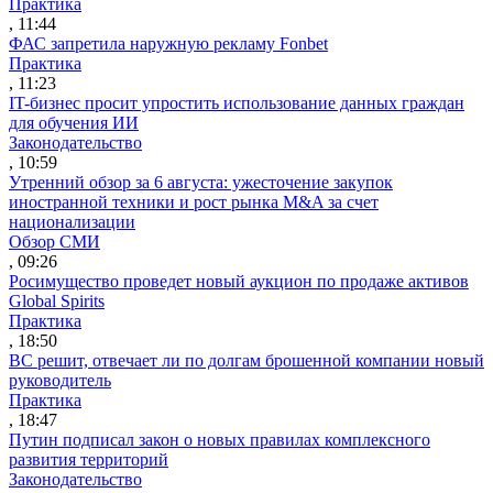
Практика
, 11:44
ФАС запретила наружную рекламу Fonbet
Практика
, 11:23
IT-бизнес просит упростить использование данных граждан
для обучения ИИ
Законодательство
, 10:59
Утренний обзор за 6 августа: ужесточение закупок
иностранной техники и рост рынка M&A за счет
национализации
Обзор СМИ
, 09:26
Росимущество проведет новый аукцион по продаже активов
Global Spirits
Практика
, 18:50
ВС решит, отвечает ли по долгам брошенной компании новый
руководитель
Практика
, 18:47
Путин подписал закон о новых правилах комплексного
развития территорий
Законодательство