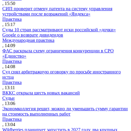
, 15:50
СИП проверит отмену патента на систему управления
устройствами после возражений «Яндекса»
Практика
, 15:17
Суды 10 стран рассматривают иски российской «дочки»
Google о возврате дивидендов
Международная практика
, 14:09
ФАС раскрыла схему ограничения конкуренции в СРО
«Единство»
Практика
, 14:08
Суд снял арбитражную оговорку по просьбе иностранного
истца
Практика
, 13:11
ВККС открыла шесть новых вакансий
Судьи
, 13:06
Экономколлегия решит, можно ли уменьшить сумму гарантии
на стоимость выполненных работ
Практика
, 13:04
Wildberries планирует запустить в 2027 году два крупных