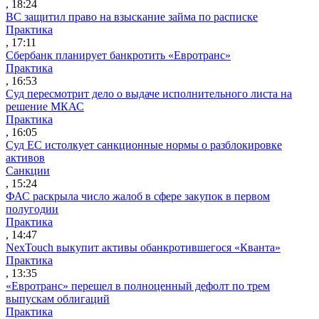
, 18:24
ВС защитил право на взыскание займа по расписке
Практика
, 17:11
Сбербанк планирует банкротить «Евротранс»
Практика
, 16:53
Суд пересмотрит дело о выдаче исполнительного листа на
решение МКАС
Практика
, 16:05
Суд ЕС истолкует санкционные нормы о разблокировке
активов
Санкции
, 15:24
ФАС раскрыла число жалоб в сфере закупок в первом
полугодии
Практика
, 14:47
NexTouch выкупит активы обанкротившегося «Кванта»
Практика
, 13:35
«Евротранс» перешел в полноценный дефолт по трем
выпускам облигаций
Практика