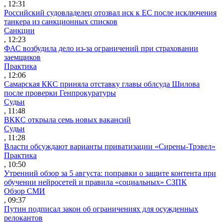
, 12:31
Российский судовладелец отозвал иск к ЕС после исключения
танкера из санкционных списков
Санкции
, 12:23
ФАС возбудила дело из-за ограничений при страховании
заемщиков
Практика
, 12:06
Самарская ККС приняла отставку главы облсуда Шилова
после проверки Генпрокуратуры
Судьи
, 11:48
ВККС открыла семь новых вакансий
Судьи
, 11:28
Власти обсуждают варианты приватизации «Сирены-Трэвел»
Практика
, 10:50
Утренний обзор за 5 августа: поправки о защите контента при
обучении нейросетей и правила «социальных» СЗПК
Обзор СМИ
, 09:37
Путин подписал закон об ограничениях для осужденных
релокантов