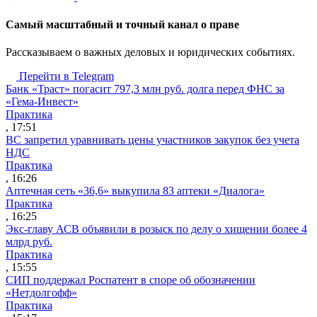
Cамый масштабный и точный канал о праве
Рассказываем о важных деловых и юридических событиях.
Перейти в Telegram
Банк «Траст» погасит 797,3 млн руб. долга перед ФНС за
«Гема-Инвест»
Практика
, 17:51
ВС запретил уравнивать цены участников закупок без учета
НДС
Практика
, 16:26
Аптечная сеть «36,6» выкупила 83 аптеки «Диалога»
Практика
, 16:25
Экс-главу АСВ объявили в розыск по делу о хищении более 4
млрд руб.
Практика
, 15:55
СИП поддержал Роспатент в споре об обозначении
«Нетдолгофф»
Практика