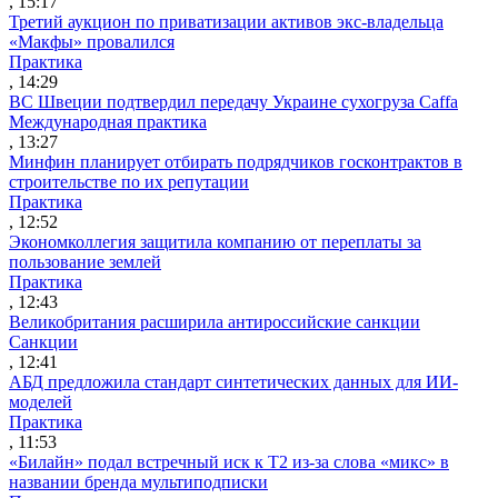
, 15:17
Третий аукцион по приватизации активов экс-владельца
«Макфы» провалился
Практика
, 14:29
ВС Швеции подтвердил передачу Украине сухогруза Caffa
Международная практика
, 13:27
Минфин планирует отбирать подрядчиков госконтрактов в
строительстве по их репутации
Практика
, 12:52
Экономколлегия защитила компанию от переплаты за
пользование землей
Практика
, 12:43
Великобритания расширила антироссийские санкции
Санкции
, 12:41
АБД предложила стандарт синтетических данных для ИИ-
моделей
Практика
, 11:53
«Билайн» подал встречный иск к Т2 из-за слова «микс» в
названии бренда мультиподписки