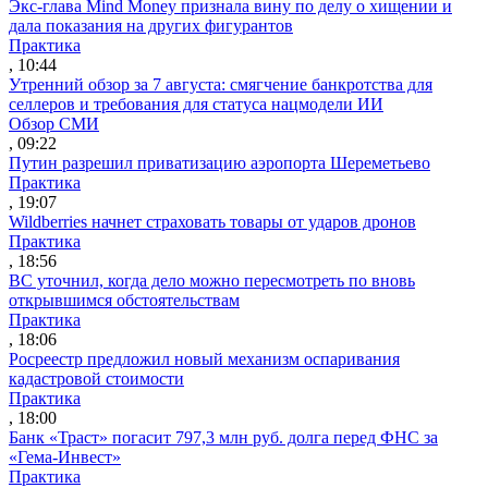
Экс-глава Mind Money признала вину по делу о хищении и
дала показания на других фигурантов
Практика
, 10:44
Утренний обзор за 7 августа: смягчение банкротства для
селлеров и требования для статуса нацмодели ИИ
Обзор СМИ
, 09:22
Путин разрешил приватизацию аэропорта Шереметьево
Практика
, 19:07
Wildberries начнет страховать товары от ударов дронов
Практика
, 18:56
ВС уточнил, когда дело можно пересмотреть по вновь
открывшимся обстоятельствам
Практика
, 18:06
Росреестр предложил новый механизм оспаривания
кадастровой стоимости
Практика
, 18:00
Банк «Траст» погасит 797,3 млн руб. долга перед ФНС за
«Гема-Инвест»
Практика