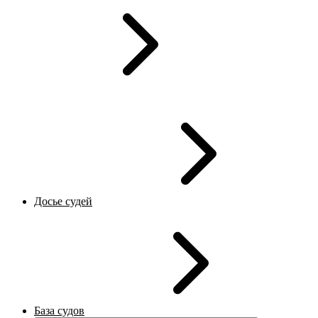
Досье судей
База судов