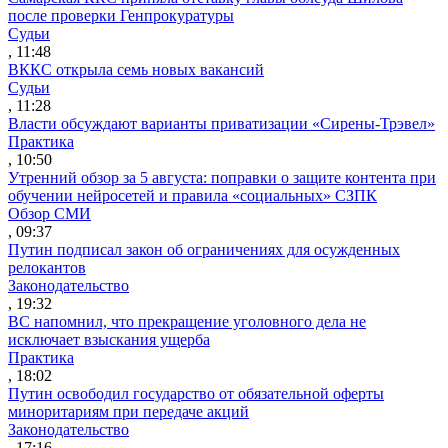
после проверки Генпрокуратуры
Судьи
, 11:48
ВККС открыла семь новых вакансий
Судьи
, 11:28
Власти обсуждают варианты приватизации «Сирены-Трэвел»
Практика
, 10:50
Утренний обзор за 5 августа: поправки о защите контента при
обучении нейросетей и правила «социальных» СЗПК
Обзор СМИ
, 09:37
Путин подписал закон об ограничениях для осужденных
релокантов
Законодательство
, 19:32
ВС напомнил, что прекращение уголовного дела не
исключает взыскания ущерба
Практика
, 18:02
Путин освободил государство от обязательной оферты
миноритариям при передаче акций
Законодательство
, 17:16