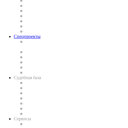
Практика
Законодательство
Процесс
Исследования
Рынок юридических услуг
Юридическое сообщество
Важнейшие правовые темы в прессе
Спецпроекты
Подкаст «В здравом уме
и твёрдой памяти»
Legal Design
Банкротная панорама
Советы для литигаторов
Сговоры на торгах
Авто
Судебная база
Картотека арбитражных дел
Решения арбитражных судов
Календарь рассмотрения арбитражных дел
Досье судей
Информация о судах
RSS лента новостей
Вакансии для юристов
Сервисы
Справочно-правовая система