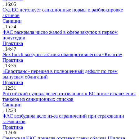
, 16:05
Суд ЕС истолкует санкционные нормы о разблокировке
активов
Санкции
, 15:24
ФАС раскрыла число жалоб в сфере закупок в первом
полугодии
Практика
, 14:47
NexTouch выкупит активы обанкротившегося «Кванта»
Практика
, 13:35
«Евротранс» перешел в полноценный дефолт по трем
выпускам облигаций
Практика
, 12:31
Российский судовладелец отозвал иск к ЕС после исключения
танкера из санкционных списков
Санкции
, 12:23
ФАС возбудила дело из-за ограничений при страховании
заемщиков
Практика
, 12:06
Самарская ККС приняла отставку главы облсуда Шилова