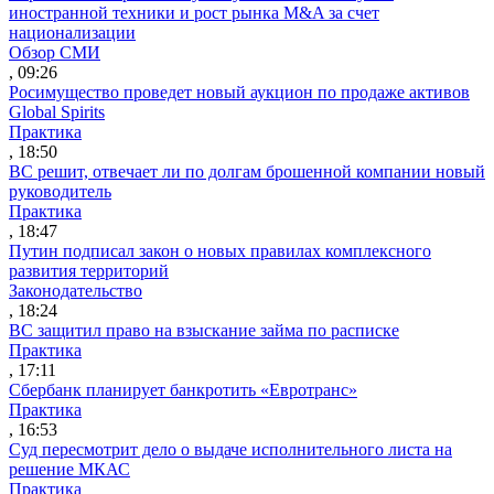
иностранной техники и рост рынка M&A за счет
национализации
Обзор СМИ
, 09:26
Росимущество проведет новый аукцион по продаже активов
Global Spirits
Практика
, 18:50
ВС решит, отвечает ли по долгам брошенной компании новый
руководитель
Практика
, 18:47
Путин подписал закон о новых правилах комплексного
развития территорий
Законодательство
, 18:24
ВС защитил право на взыскание займа по расписке
Практика
, 17:11
Сбербанк планирует банкротить «Евротранс»
Практика
, 16:53
Суд пересмотрит дело о выдаче исполнительного листа на
решение МКАС
Практика