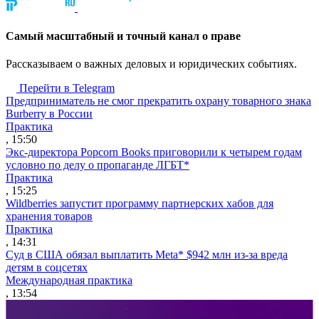
Cамый масштабный и точный канал о праве
Рассказываем о важных деловых и юридических событиях.
Перейти в Telegram
Предприниматель не смог прекратить охрану товарного знака
Burberry в России
Практика
, 15:50
Экс-директора Popcorn Books приговорили к четырем годам
условно по делу о пропаганде ЛГБТ*
Практика
, 15:25
Wildberries запустит программу партнерских хабов для
хранения товаров
Практика
, 14:31
Суд в США обязал выплатить Meta* $942 млн из-за вреда
детям в соцсетях
Международная практика
, 13:54