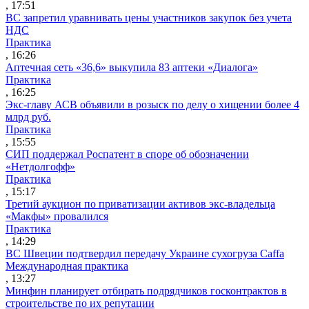
, 17:51
ВС запретил уравнивать цены участников закупок без учета
НДС
Практика
, 16:26
Аптечная сеть «36,6» выкупила 83 аптеки «Диалога»
Практика
, 16:25
Экс-главу АСВ объявили в розыск по делу о хищении более 4
млрд руб.
Практика
, 15:55
СИП поддержал Роспатент в споре об обозначении
«Нетдолгофф»
Практика
, 15:17
Третий аукцион по приватизации активов экс-владельца
«Макфы» провалился
Практика
, 14:29
ВС Швеции подтвердил передачу Украине сухогруза Caffa
Международная практика
, 13:27
Минфин планирует отбирать подрядчиков госконтрактов в
строительстве по их репутации