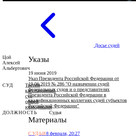
Досье судей
Цой
Указы
Алексей
Альбертович
19 июня 2019
Указ Президента Российской Федерации от
19.06.2019 № 286 "О назначении судей
СУД
Третий
федеральных судов и о представителях
кассационный
Президента Российской Федерации в
суд
квалификационных коллегиях судей субъектов
общей
Российской Федерации"
юрисдикции
ДОЛЖНОСТЬ
Судья
Материалы
СУДЬИ
8 февраля, 20:27