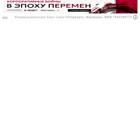
Реклама
Адвокатское бюро Санкт-Петербурга «Вертикаль» ИНН 7841290773
Реклама
АО"Право.ру" ИНН: 7708095468