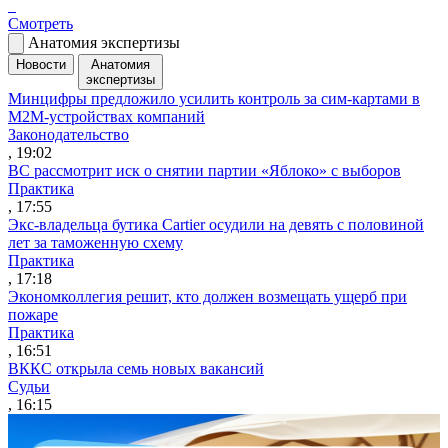
Смотреть
Анатомия экспертизы
Новости
Анатомия
экспертизы
Минцифры предложило усилить контроль за сим-картами в
M2M-устройствах компаний
Законодательство
, 19:02
ВС рассмотрит иск о снятии партии «Яблоко» с выборов
Практика
, 17:55
Экс-владельца бутика Cartier осудили на девять с половиной
лет за таможенную схему
Практика
, 17:18
Экономколлегия решит, кто должен возмещать ущерб при
пожаре
Практика
, 16:51
ВККС открыла семь новых вакансий
Судьи
, 16:15