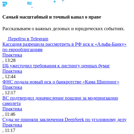
Cамый масштабный и точный канал о праве
Рассказываем о важных деловых и юридических событиях.
Перейти в Telegram
Кассация разрешила рассмотреть в РФ иск к «Альфа-Банку»
по еврооблигациям
Практика
, 13:28
ЦБ ужесточил требования к листингу ценных бумаг
Практика
, 12:44
ФНС подала новый иск о банкротстве «Кама Шиппинг»
Практика
, 12:17
ВС подтвердил доначисление пошлин за модернизацию
самолета
Практика
, 11:46
Суды не приняли заключения DeepSeek по уголовному делу
Практика
, 11:17