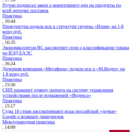
Путин подписал закон о мониторинге цен на продукты по
всей цепочке поставок
Практика
, 16:44
Прокуратура подала иск к структуре группы «Илим» на 1,8
млрд руб.
Практика
, 16:35
Экономколлегия ВС рассмотрит спор о классификации товара
по ВЭД ЕАЭС
Практика
, 16:24
Дочерняя компания «Мегафона» подала иск к «М.Видео» на
1,8 млрд руб.
Практика
, 15:50
СИП проверит отмену патента на систему управления
устройствами после возражений «Яндекса»
Практика
, 15:17
Суды 10 стран рассматривают иски российской «дочки»
Google о возврате дивидендов
Международная практика
, 14:09