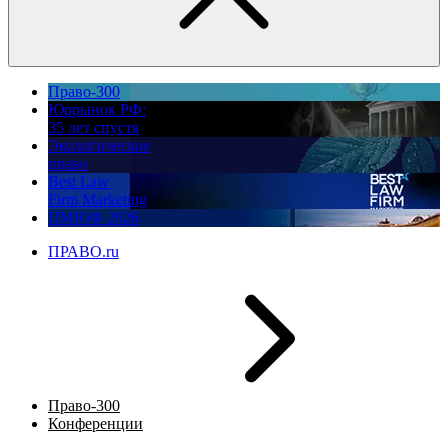
Право-300
Юррынок РФ:
35 лет спустя
Экологическое
право
Best Law
Firm Marketing
ПМЮФ 2026
ПРАВО.ru
Право-300
Конференции