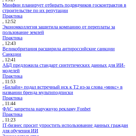
Минфин планирует отбирать подрядчиков госконтрактов в
строительстве по их репутации
Практика
, 12:52
Экономколлегия защитила компанию от переплаты за
пользование землей
Практика
, 12:43
Великобритания расширила антироссийские санкции
Санкции
, 12:41
АБД предложила стандарт синтетических данных для ИИ-
моделей
Практика
, 11:53
«Билайн» подал встречный иск к Т2 из-за слова «микс» в
названии бренда мультиподписки
Практика
, 11:44
ФАС запретила наружную рекламу Fonbet
Практика
, 11:23
IT-бизнес просит упростить использование данных граждан
для обучения ИИ