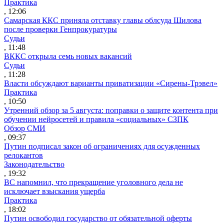
Практика
, 12:06
Самарская ККС приняла отставку главы облсуда Шилова
после проверки Генпрокуратуры
Судьи
, 11:48
ВККС открыла семь новых вакансий
Судьи
, 11:28
Власти обсуждают варианты приватизации «Сирены-Трэвел»
Практика
, 10:50
Утренний обзор за 5 августа: поправки о защите контента при
обучении нейросетей и правила «социальных» СЗПК
Обзор СМИ
, 09:37
Путин подписал закон об ограничениях для осужденных
релокантов
Законодательство
, 19:32
ВС напомнил, что прекращение уголовного дела не
исключает взыскания ущерба
Практика
, 18:02
Путин освободил государство от обязательной оферты