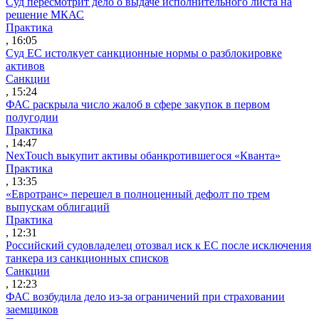
Суд пересмотрит дело о выдаче исполнительного листа на
решение МКАС
Практика
, 16:05
Суд ЕС истолкует санкционные нормы о разблокировке
активов
Санкции
, 15:24
ФАС раскрыла число жалоб в сфере закупок в первом
полугодии
Практика
, 14:47
NexTouch выкупит активы обанкротившегося «Кванта»
Практика
, 13:35
«Евротранс» перешел в полноценный дефолт по трем
выпускам облигаций
Практика
, 12:31
Российский судовладелец отозвал иск к ЕС после исключения
танкера из санкционных списков
Санкции
, 12:23
ФАС возбудила дело из-за ограничений при страховании
заемщиков