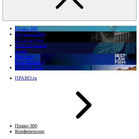
Право-300
Юррынок РФ:
35 лет спустя
Экологическое
право
Best Law
Firm Marketing
ПМЮФ 2026
ПРАВО.ru
Право-300
Конференции