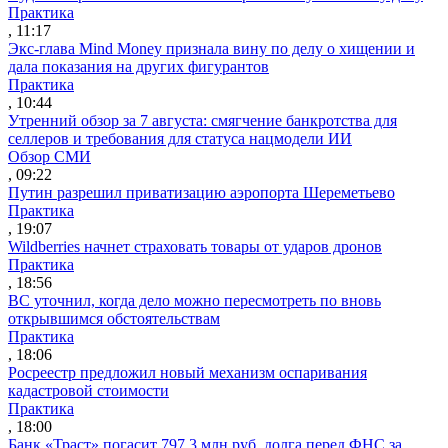
Практика
, 11:17
Экс-глава Mind Money признала вину по делу о хищении и
дала показания на других фигурантов
Практика
, 10:44
Утренний обзор за 7 августа: смягчение банкротства для
селлеров и требования для статуса нацмодели ИИ
Обзор СМИ
, 09:22
Путин разрешил приватизацию аэропорта Шереметьево
Практика
, 19:07
Wildberries начнет страховать товары от ударов дронов
Практика
, 18:56
ВС уточнил, когда дело можно пересмотреть по вновь
открывшимся обстоятельствам
Практика
, 18:06
Росреестр предложил новый механизм оспаривания
кадастровой стоимости
Практика
, 18:00
Банк «Траст» погасит 797,3 млн руб. долга перед ФНС за