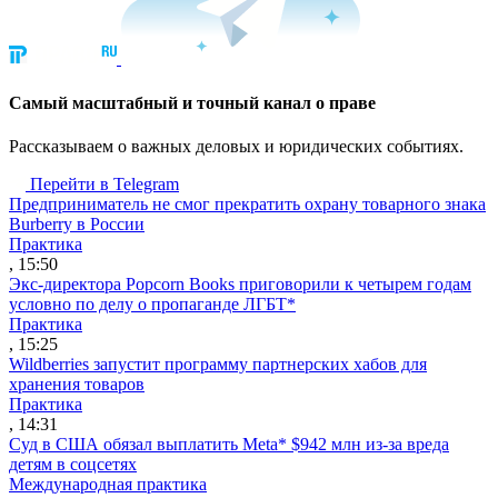
Cамый масштабный и точный канал о праве
Рассказываем о важных деловых и юридических событиях.
Перейти в Telegram
Предприниматель не смог прекратить охрану товарного знака
Burberry в России
Практика
, 15:50
Экс-директора Popcorn Books приговорили к четырем годам
условно по делу о пропаганде ЛГБТ*
Практика
, 15:25
Wildberries запустит программу партнерских хабов для
хранения товаров
Практика
, 14:31
Суд в США обязал выплатить Meta* $942 млн из-за вреда
детям в соцсетях
Международная практика