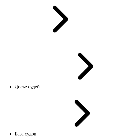
Досье судей
База судов