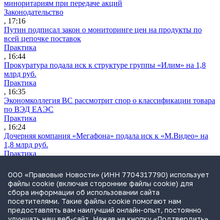
миноритариям при передаче акций
Законодательство
, 17:16
Путин подписал закон о мониторинге цен на продукты по
всей цепочке поставок
Практика
, 16:44
Прокуратура подала иск к структуре группы «Илим» на 1,8
млрд руб.
Практика
, 16:35
Экономколлегия ВС рассмотрит спор о классификации товара
по ВЭД ЕАЭС
Практика
, 16:24
Дочерняя компания «Мегафона» подала иск к «М.Видео» на
1,8 млрд руб.
Практика
, 15:50
СИП проверит отмену патента на систему управления
ООО «Правовые Новости» (ИНН 7704317790) использует
устройствами после возражений «Яндекса»
файлы cookie (включая сторонние файлы cookie) для
Практика
сбора информации об использовании сайта
, 15:17
посетителями. Такие файлы cookie помогают нам
Суды 10 стран рассматривают иски российской «дочки»
предоставлять вам наилучший онлайн-опыт, постоянно
Google о возврате дивидендов
улучшать наш веб-сайт. Нажав на кнопку «Подтвердить»,