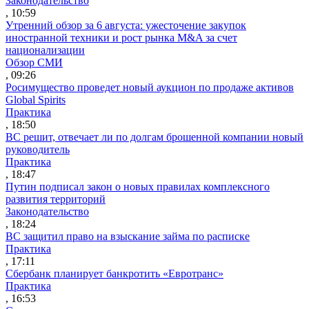
Законодательство
, 10:59
Утренний обзор за 6 августа: ужесточение закупок
иностранной техники и рост рынка M&A за счет
национализации
Обзор СМИ
, 09:26
Росимущество проведет новый аукцион по продаже активов
Global Spirits
Практика
, 18:50
ВС решит, отвечает ли по долгам брошенной компании новый
руководитель
Практика
, 18:47
Путин подписал закон о новых правилах комплексного
развития территорий
Законодательство
, 18:24
ВС защитил право на взыскание займа по расписке
Практика
, 17:11
Сбербанк планирует банкротить «Евротранс»
Практика
, 16:53