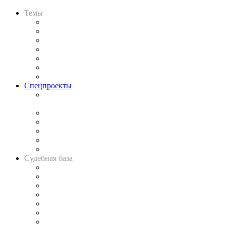
Темы
Практика
Законодательство
Процесс
Исследования
Рынок юридических услуг
Юридическое сообщество
Важнейшие правовые темы в прессе
Спецпроекты
Подкаст «В здравом уме
и твёрдой памяти»
Legal Design
Банкротная панорама
Советы для литигаторов
Сговоры на торгах
Авто
Судебная база
Картотека арбитражных дел
Решения арбитражных судов
Календарь рассмотрения арбитражных дел
Досье судей
Информация о судах
RSS лента новостей
Вакансии для юристов