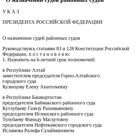
У К А З
ПРЕЗИДЕНТА РОССИЙСКОЙ ФЕДЕРАЦИИ
О назначении судей районных судов
Руководствуясь статьями 83 и 128 Конституции Российской
Федерации, п о с т а н о в л я ю:
1. Назначить на 6-летний срок полномочий:
в Республике Алтай
заместителем председателя Горно-Алтайского
городского суда
Кузнецову Елену Анатольевну
в Республике Башкортостан
председателем Баймакского районного суда
Кутлубаеву Газизу Рахимьяновну
председателем Иглинского районного суда
Тулубаеву Фаниду Масхутовну
председателем Нефтекамского городского суда
Исламова Ралифа Сулаймановича