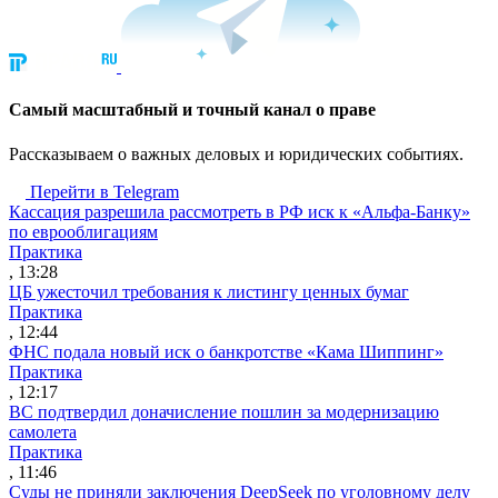
Cамый масштабный и точный канал о праве
Рассказываем о важных деловых и юридических событиях.
Перейти в Telegram
Кассация разрешила рассмотреть в РФ иск к «Альфа-Банку»
по еврооблигациям
Практика
, 13:28
ЦБ ужесточил требования к листингу ценных бумаг
Практика
, 12:44
ФНС подала новый иск о банкротстве «Кама Шиппинг»
Практика
, 12:17
ВС подтвердил доначисление пошлин за модернизацию
самолета
Практика
, 11:46
Суды не приняли заключения DeepSeek по уголовному делу