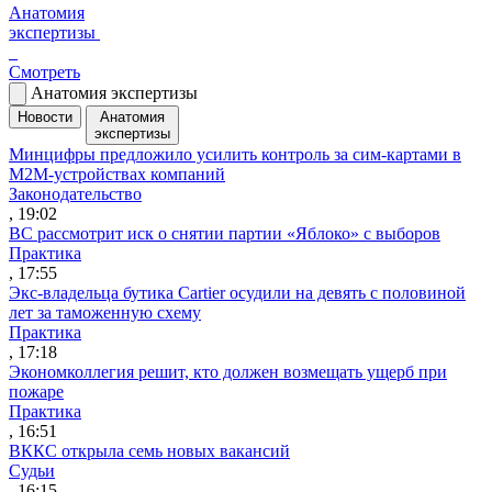
Анатомия
экспертизы
Смотреть
Анатомия экспертизы
Новости
Анатомия
экспертизы
Минцифры предложило усилить контроль за сим-картами в
M2M-устройствах компаний
Законодательство
, 19:02
ВС рассмотрит иск о снятии партии «Яблоко» с выборов
Практика
, 17:55
Экс-владельца бутика Cartier осудили на девять с половиной
лет за таможенную схему
Практика
, 17:18
Экономколлегия решит, кто должен возмещать ущерб при
пожаре
Практика
, 16:51
ВККС открыла семь новых вакансий
Судьи
, 16:15