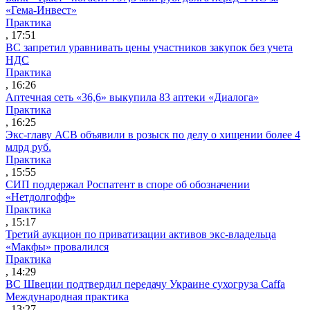
«Гема-Инвест»
Практика
, 17:51
ВС запретил уравнивать цены участников закупок без учета
НДС
Практика
, 16:26
Аптечная сеть «36,6» выкупила 83 аптеки «Диалога»
Практика
, 16:25
Экс-главу АСВ объявили в розыск по делу о хищении более 4
млрд руб.
Практика
, 15:55
СИП поддержал Роспатент в споре об обозначении
«Нетдолгофф»
Практика
, 15:17
Третий аукцион по приватизации активов экс-владельца
«Макфы» провалился
Практика
, 14:29
ВС Швеции подтвердил передачу Украине сухогруза Caffa
Международная практика
, 13:27