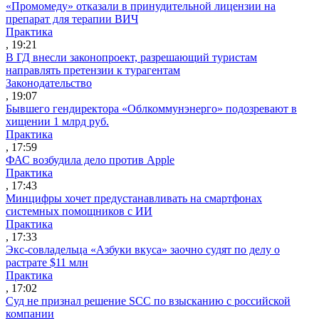
«Промомеду» отказали в принудительной лицензии на
препарат для терапии ВИЧ
Практика
, 19:21
В ГД внесли законопроект, разрешающий туристам
направлять претензии к турагентам
Законодательство
, 19:07
Бывшего гендиректора «Облкоммунэнерго» подозревают в
хищении 1 млрд руб.
Практика
, 17:59
ФАС возбудила дело против Apple
Практика
, 17:43
Минцифры хочет предустанавливать на смартфонах
системных помощников с ИИ
Практика
, 17:33
Экс-совладельца «Азбуки вкуса» заочно судят по делу о
растрате $11 млн
Практика
, 17:02
Суд не признал решение SCC по взысканию с российской
компании