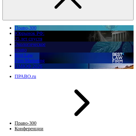
Право-300
Юррынок РФ:
35 лет спустя
Экологическое
право
Best Law
Firm Marketing
ПМЮФ 2026
ПРАВО.ru
Право-300
Конференции