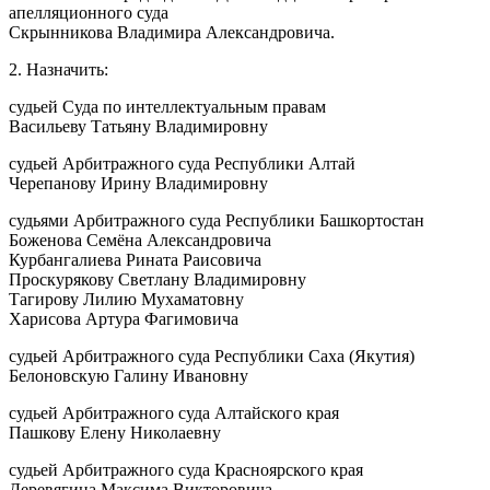
апелляционного суда
Скрынникова Владимира Александровича.
2. Назначить:
судьей Суда по интеллектуальным правам
Васильеву Татьяну Владимировну
судьей Арбитражного суда Республики Алтай
Черепанову Ирину Владимировну
судьями Арбитражного суда Республики Башкортостан
Боженова Семёна Александровича
Курбангалиева Рината Раисовича
Проскурякову Светлану Владимировну
Тагирову Лилию Мухаматовну
Харисова Артура Фагимовича
судьей Арбитражного суда Республики Саха (Якутия)
Белоновскую Галину Ивановну
судьей Арбитражного суда Алтайского края
Пашкову Елену Николаевну
судьей Арбитражного суда Красноярского края
Деревягина Максима Викторовича