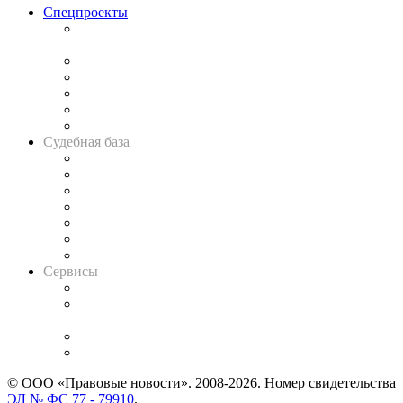
Спецпроекты
Подкаст «В здравом уме
и твёрдой памяти»
Legal Design
Банкротная панорама
Советы для литигаторов
Сговоры на торгах
Авто
Судебная база
Картотека арбитражных дел
Решения арбитражных судов
Календарь рассмотрения арбитражных дел
Досье судей
Информация о судах
RSS лента новостей
Вакансии для юристов
Сервисы
Справочно-правовая система
Casebook: мониторинг дел
и компаний
Caselook: поиск и анализ практики
CASE.ONE: управление юридической службой
© ООО «Правовые новости». 2008-2026.
Номер свидетельства
ЭЛ № ФС 77 - 79910
.