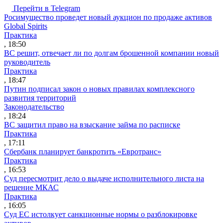
Перейти в Telegram
Росимущество проведет новый аукцион по продаже активов
Global Spirits
Практика
, 18:50
ВС решит, отвечает ли по долгам брошенной компании новый
руководитель
Практика
, 18:47
Путин подписал закон о новых правилах комплексного
развития территорий
Законодательство
, 18:24
ВС защитил право на взыскание займа по расписке
Практика
, 17:11
Сбербанк планирует банкротить «Евротранс»
Практика
, 16:53
Суд пересмотрит дело о выдаче исполнительного листа на
решение МКАС
Практика
, 16:05
Суд ЕС истолкует санкционные нормы о разблокировке