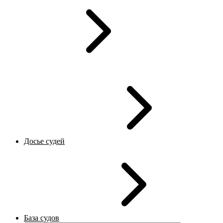
Досье судей
База судов