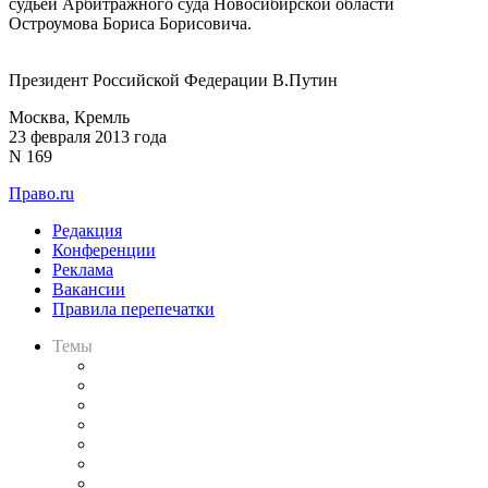
судьей Арбитражного суда Новосибирской области
Остроумова Бориса Борисовича.
Президент Российской Федерации В.Путин
Москва, Кремль
23 февраля 2013 года
N 169
Право.ru
Редакция
Конференции
Реклама
Вакансии
Правила перепечатки
Темы
Практика
Законодательство
Процесс
Исследования
Рынок юридических услуг
Юридическое сообщество
Важнейшие правовые темы в прессе