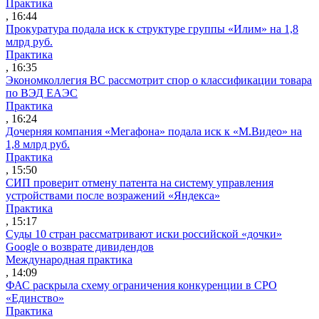
Практика
, 16:44
Прокуратура подала иск к структуре группы «Илим» на 1,8
млрд руб.
Практика
, 16:35
Экономколлегия ВС рассмотрит спор о классификации товара
по ВЭД ЕАЭС
Практика
, 16:24
Дочерняя компания «Мегафона» подала иск к «М.Видео» на
1,8 млрд руб.
Практика
, 15:50
СИП проверит отмену патента на систему управления
устройствами после возражений «Яндекса»
Практика
, 15:17
Суды 10 стран рассматривают иски российской «дочки»
Google о возврате дивидендов
Международная практика
, 14:09
ФАС раскрыла схему ограничения конкуренции в СРО
«Единство»
Практика