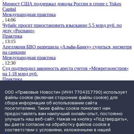
Минюст США поддержал доводы России в споре с Yukos
Capital
Международная практика
, 14:06
Чубайс просит приостановить взыскание 5,5 млрд руб. по
делу «Роснано»
Практика
, 13:15
Апелляция БВО разрешила «Альфа-Банку» судиться, несмотря
на санкции
Международная практика
, 12:30
Суд подтвердил законность ареста счетов «Межрегионстроя»
на 1,18 млрд руб.
Практика
, 12:04
ВС разрешил сдавать жилые дома как гостевые без изменения
ООО «Правовые Новости» (ИНН 7704317790) использует
назначения участка
файлы cookie (включая сторонние файлы cookie) для
Практика
сбора информации об использовании сайта
, 11:06
посетителями. Такие файлы cookie помогают нам
Утренний обзор за 3 августа: блокировка массовых звонков
предоставлять вам наилучший онлайн-опыт, постоянно
без маркировки и доначисление налогов из-за инвестльгот
улучшать наш веб-сайт. Нажав на кнопку «Подтвердить»,
Обзор СМИ
вы даете согласие на обработку файлов cookie в
, 09:06
соответствии с условиями, изложенными в нашей