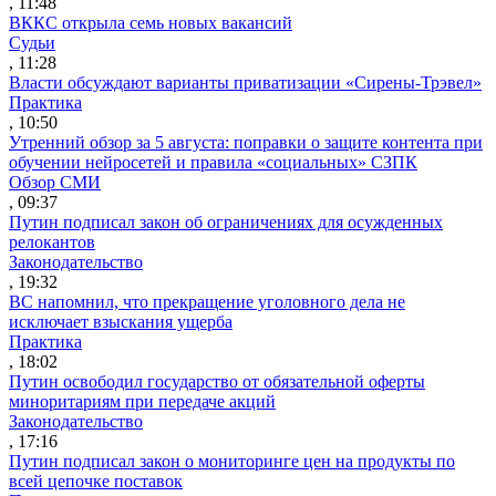
, 11:48
ВККС открыла семь новых вакансий
Судьи
, 11:28
Власти обсуждают варианты приватизации «Сирены-Трэвел»
Практика
, 10:50
Утренний обзор за 5 августа: поправки о защите контента при
обучении нейросетей и правила «социальных» СЗПК
Обзор СМИ
, 09:37
Путин подписал закон об ограничениях для осужденных
релокантов
Законодательство
, 19:32
ВС напомнил, что прекращение уголовного дела не
исключает взыскания ущерба
Практика
, 18:02
Путин освободил государство от обязательной оферты
миноритариям при передаче акций
Законодательство
, 17:16
Путин подписал закон о мониторинге цен на продукты по
всей цепочке поставок