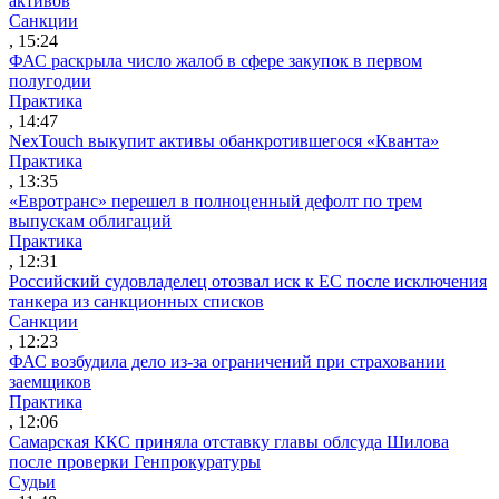
активов
Санкции
, 15:24
ФАС раскрыла число жалоб в сфере закупок в первом
полугодии
Практика
, 14:47
NexTouch выкупит активы обанкротившегося «Кванта»
Практика
, 13:35
«Евротранс» перешел в полноценный дефолт по трем
выпускам облигаций
Практика
, 12:31
Российский судовладелец отозвал иск к ЕС после исключения
танкера из санкционных списков
Санкции
, 12:23
ФАС возбудила дело из-за ограничений при страховании
заемщиков
Практика
, 12:06
Самарская ККС приняла отставку главы облсуда Шилова
после проверки Генпрокуратуры
Судьи