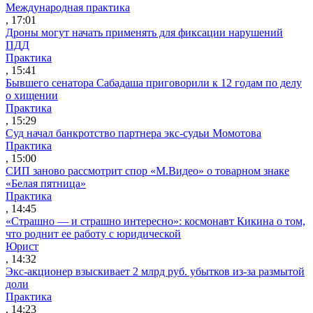
Международная практика
, 17:01
Дроны могут начать применять для фиксации нарушений
ПДД
Практика
, 15:41
Бывшего сенатора Сабадаша приговорили к 12 годам по делу
о хищении
Практика
, 15:29
Суд начал банкротство партнера экс-судьи Момотова
Практика
, 15:00
СИП заново рассмотрит спор «М.Видео» о товарном знаке
«Белая пятница»
Практика
, 14:45
«Страшно — и страшно интересно»: космонавт Кикина о том,
что роднит ее работу с юридической
Юрист
, 14:32
Экс-акционер взыскивает 2 млрд руб. убытков из-за размытой
доли
Практика
, 14:23