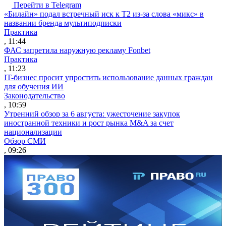
Перейти в Telegram
«Билайн» подал встречный иск к Т2 из-за слова «микс» в
названии бренда мультиподписки
Практика
, 11:44
ФАС запретила наружную рекламу Fonbet
Практика
, 11:23
IT-бизнес просит упростить использование данных граждан
для обучения ИИ
Законодательство
, 10:59
Утренний обзор за 6 августа: ужесточение закупок
иностранной техники и рост рынка M&A за счет
национализации
Обзор СМИ
, 09:26