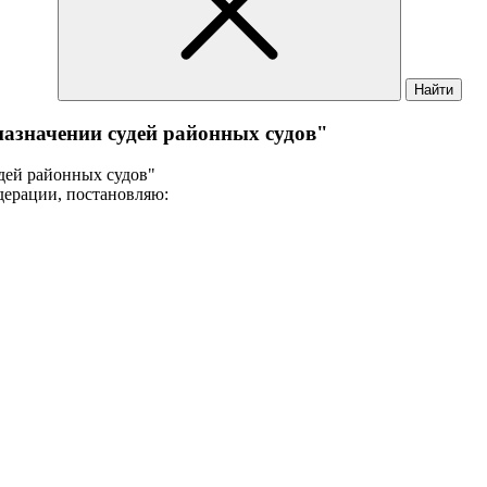
Найти
 назначении судей районных судов"
удей районных судов"
дерации, постановляю: