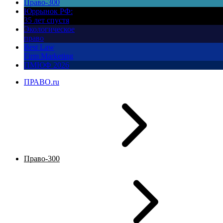
Право-300
Юррынок РФ:
35 лет спустя
Экологическое
право
Best Law
Firm Marketing
ПМЮФ 2026
ПРАВО.ru
Право-300