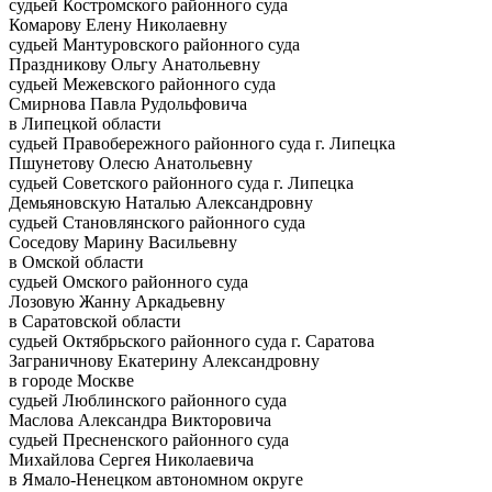
судьей Костромского районного суда
Комарову Елену Николаевну
судьей Мантуровского районного суда
Праздникову Ольгу Анатольевну
судьей Межевского районного суда
Смирнова Павла Рудольфовича
в Липецкой области
судьей Правобережного районного суда г. Липецка
Пшунетову Олесю Анатольевну
судьей Советского районного суда г. Липецка
Демьяновскую Наталью Александровну
судьей Становлянского районного суда
Соседову Марину Васильевну
в Омской области
судьей Омского районного суда
Лозовую Жанну Аркадьевну
в Саратовской области
судьей Октябрьского районного суда г. Саратова
Заграничнову Екатерину Александровну
в городе Москве
судьей Люблинского районного суда
Маслова Александра Викторовича
судьей Пресненского районного суда
Михайлова Сергея Николаевича
в Ямало-Ненецком автономном округе