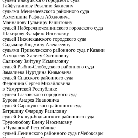
судьей Елабужского городского суда
Гайфутдинову Розалию Закиевну
судьями Менделеевского районного суда
Ахметшина Рафиса Абзаловича
Маннапову Гульниру Рашитовну
судьей Набережночелнинского городского суда
Шакирову Зульфию Ингеловну
судьей Нижнекамского городского суда
Садыкову Людмилу Алексеевну
судьями Приволжского районного суда г.Казани
Ахмадееву Халису Султановну
Салихову Зайтуну Исмаиловну
судьей Рыбно-Слободского районного суда
Замалиева Нуртдина Киямовича
судьей Спасского районного суда
Федонина Сергея Михайловича
в Удмуртской Республике
судьей Глазовского городского суда
Бурова Андрея Ивановича
судьей Сарапульского районного суда
Батршину Флариду Разиловну
судьей Якшур-Бодьинского районного суда
Трудолюбову Елену Изосимовну
в Чувашской Республике
судьей Ленинского районного суда г.Чебоксары