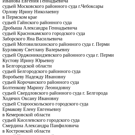
Иванова Евгения Геннадьевича
судьей Московского районного суда г.Чебоксары
Орлову Ирину Николаевну
в Пермском крае
судьей Гайнского районного суда
Дробыша Александра Геннадьевича
судьей Краснокамского городского суда
Заборского Яна Васильевича
судьей Мотовилихинского районного суда г. Перми
Бурлякову Светлану Валерьевну
судьей Орджоникидзевского районного суда г. Перми
Кустову Ирину Юрьевну
в Белгородской области
судьей Белгородского районного суда
Воробьеву Надежду Ивановну
судьей Корочанского районного суда
Болтенкову Марину Леонидовну
судьей Свердловского районного суда г. Белгорода
Ходячих Оксану Ивановну
судьей Старооскольского городского суда
Ермакову Елену Евгеньевну
в Кемеровской области
судьей Киселевского городского суда
Смердина Александра Панфиловича
в Костромской области