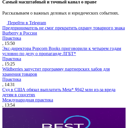
Cамый масштабный и точный канал о праве
Рассказываем о важных деловых и юридических событиях.
Перейти в Telegram
Предприниматель не смог прекратить охрану товарного знака
Burberry в России
Практика
, 15:50
Экс-директора Popcorn Books приговорили к четырем годам
условно по делу о пропаганде ЛГБТ*
Практика
, 15:25
Wildberries запустит программу партнерских хабов для
хранения товаров
Практика
, 14:31
Суд в США обязал выплатить Meta* $942 млн из-за вреда
детям в соцсетях
Международная практика
, 13:54