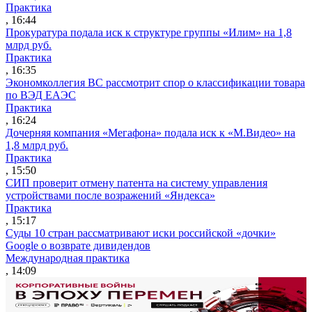
Практика
, 16:44
Прокуратура подала иск к структуре группы «Илим» на 1,8
млрд руб.
Практика
, 16:35
Экономколлегия ВС рассмотрит спор о классификации товара
по ВЭД ЕАЭС
Практика
, 16:24
Дочерняя компания «Мегафона» подала иск к «М.Видео» на
1,8 млрд руб.
Практика
, 15:50
СИП проверит отмену патента на систему управления
устройствами после возражений «Яндекса»
Практика
, 15:17
Суды 10 стран рассматривают иски российской «дочки»
Google о возврате дивидендов
Международная практика
, 14:09