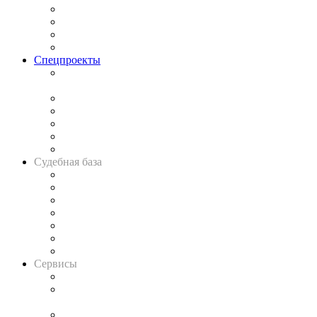
Исследования
Рынок юридических услуг
Юридическое сообщество
Важнейшие правовые темы в прессе
Спецпроекты
Подкаст «В здравом уме
и твёрдой памяти»
Legal Design
Банкротная панорама
Советы для литигаторов
Сговоры на торгах
Авто
Судебная база
Картотека арбитражных дел
Решения арбитражных судов
Календарь рассмотрения арбитражных дел
Досье судей
Информация о судах
RSS лента новостей
Вакансии для юристов
Сервисы
Справочно-правовая система
Casebook: мониторинг дел
и компаний
Caselook: поиск и анализ практики