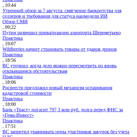
, 10:44
Утренний обзор за 7 августа: смягчение банкротства для
селлеров и требования для статуса нацмодели ИИ
Обзор СМИ
, 09:22
Путин разрешил приватизацию аэропорта Шереметьево
Практика
, 19:07
Wildberries начнет страховать товары от ударов дронов
Практика
, 18:56
ВС уточнил, когда дело можно пересмотреть по вновь
открывшимся обстоятельствам
Практика
, 18:06
Росреестр предложил новый механизм оспаривания
кадастровой стоимости
Практика
, 18:00
Банк «Траст» погасит 797,3 млн руб. долга перед ФНС за
«Гема-Инвест»
Практика
, 17:51
ВС запретил уравнивать цены участников закупок без учета