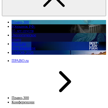
Право-300
Юррынок РФ:
35 лет спустя
Экологическое
право
Best Law
Firm Marketing
ПМЮФ 2026
ПРАВО.ru
Право-300
Конференции