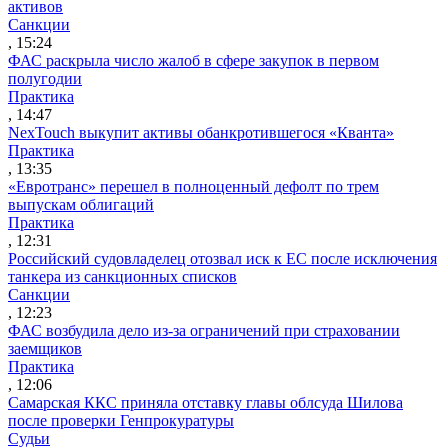
активов
Санкции
, 15:24
ФАС раскрыла число жалоб в сфере закупок в первом
полугодии
Практика
, 14:47
NexTouch выкупит активы обанкротившегося «Кванта»
Практика
, 13:35
«Евротранс» перешел в полноценный дефолт по трем
выпускам облигаций
Практика
, 12:31
Российский судовладелец отозвал иск к ЕС после исключения
танкера из санкционных списков
Санкции
, 12:23
ФАС возбудила дело из-за ограничений при страховании
заемщиков
Практика
, 12:06
Самарская ККС приняла отставку главы облсуда Шилова
после проверки Генпрокуратуры
Судьи