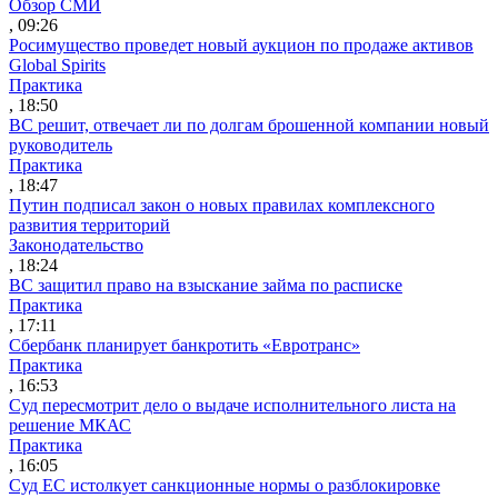
Обзор СМИ
, 09:26
Росимущество проведет новый аукцион по продаже активов
Global Spirits
Практика
, 18:50
ВС решит, отвечает ли по долгам брошенной компании новый
руководитель
Практика
, 18:47
Путин подписал закон о новых правилах комплексного
развития территорий
Законодательство
, 18:24
ВС защитил право на взыскание займа по расписке
Практика
, 17:11
Сбербанк планирует банкротить «Евротранс»
Практика
, 16:53
Суд пересмотрит дело о выдаче исполнительного листа на
решение МКАС
Практика
, 16:05
Суд ЕС истолкует санкционные нормы о разблокировке