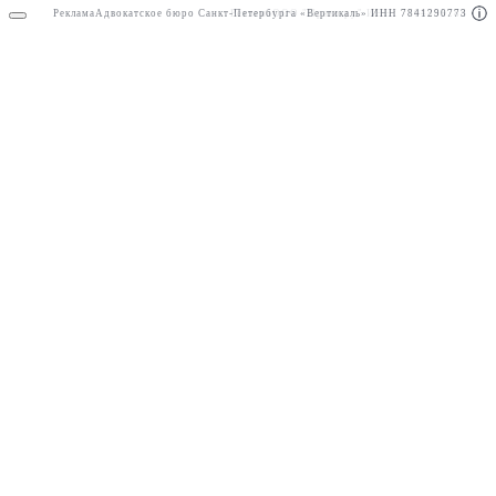
Реклама
Адвокатское бюро Санкт-Петербурга «Вертикаль» ИНН 7841290773
Реклама
ООО "Право.ру" ИНН: 7704835288