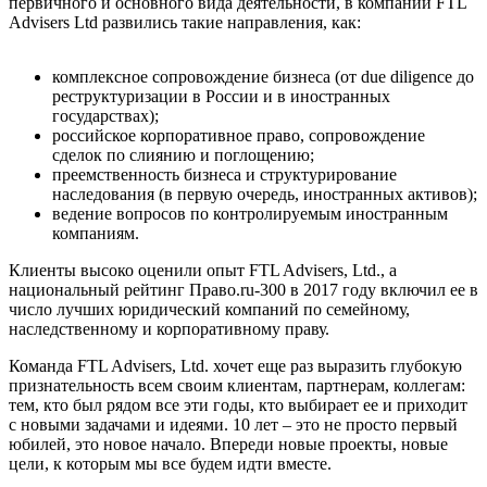
первичного и основного вида деятельности, в компании FTL
Advisers Ltd развились такие направления, как:
комплексное сопровождение бизнеса (от due diligence до
реструктуризации в России и в иностранных
государствах);
российское корпоративное право, сопровождение
сделок по слиянию и поглощению;
преемственность бизнеса и структурирование
наследования (в первую очередь, иностранных активов);
ведение вопросов по контролируемым иностранным
компаниям.
Клиенты высоко оценили опыт FTL Advisers, Ltd., а
национальный рейтинг Право.ru-300 в 2017 году включил ее в
число лучших юридический компаний по семейному,
наследственному и корпоративному праву.
Команда FTL Advisers, Ltd. хочет еще раз выразить глубокую
признательность всем своим клиентам, партнерам, коллегам:
тем, кто был рядом все эти годы, кто выбирает ее и приходит
с новыми задачами и идеями. 10 лет – это не просто первый
юбилей, это новое начало. Впереди новые проекты, новые
цели, к которым мы все будем идти вместе.