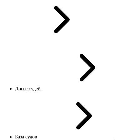
Досье судей
База судов