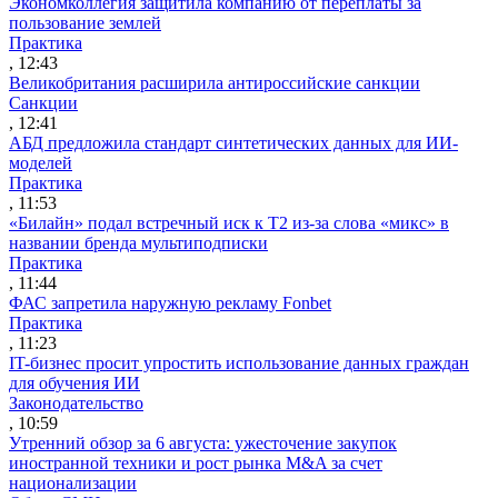
Экономколлегия защитила компанию от переплаты за
пользование землей
Практика
, 12:43
Великобритания расширила антироссийские санкции
Санкции
, 12:41
АБД предложила стандарт синтетических данных для ИИ-
моделей
Практика
, 11:53
«Билайн» подал встречный иск к Т2 из-за слова «микс» в
названии бренда мультиподписки
Практика
, 11:44
ФАС запретила наружную рекламу Fonbet
Практика
, 11:23
IT-бизнес просит упростить использование данных граждан
для обучения ИИ
Законодательство
, 10:59
Утренний обзор за 6 августа: ужесточение закупок
иностранной техники и рост рынка M&A за счет
национализации