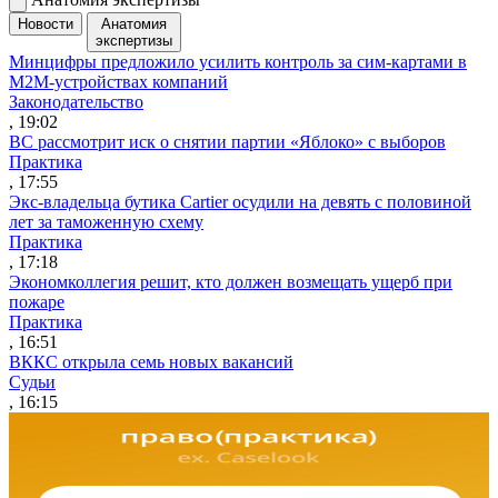
Новости
Анатомия
экспертизы
Минцифры предложило усилить контроль за сим-картами в
M2M-устройствах компаний
Законодательство
, 19:02
ВС рассмотрит иск о снятии партии «Яблоко» с выборов
Практика
, 17:55
Экс-владельца бутика Cartier осудили на девять с половиной
лет за таможенную схему
Практика
, 17:18
Экономколлегия решит, кто должен возмещать ущерб при
пожаре
Практика
, 16:51
ВККС открыла семь новых вакансий
Судьи
, 16:15