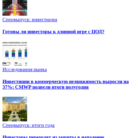
Спецвыпуск: инвестиции
Готовы ли инвесторы к длинной игре с ЦОД?
Исследования рынка
Инвестиции в коммерческую недвижимость выросли на
37%: CMWP подвели итоги полугодия
Спецвыпуск: итоги года
Инвесторы переходят из защиты в нападение