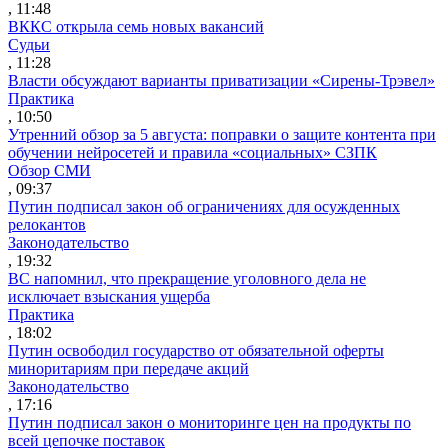
, 11:48
ВККС открыла семь новых вакансий
Судьи
, 11:28
Власти обсуждают варианты приватизации «Сирены-Трэвел»
Практика
, 10:50
Утренний обзор за 5 августа: поправки о защите контента при
обучении нейросетей и правила «социальных» СЗПК
Обзор СМИ
, 09:37
Путин подписал закон об ограничениях для осужденных
релокантов
Законодательство
, 19:32
ВС напомнил, что прекращение уголовного дела не
исключает взыскания ущерба
Практика
, 18:02
Путин освободил государство от обязательной оферты
миноритариям при передаче акций
Законодательство
, 17:16
Путин подписал закон о мониторинге цен на продукты по
всей цепочке поставок