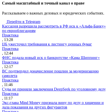
Cамый масштабный и точный канал о праве
Рассказываем о важных деловых и юридических событиях.
Перейти в Telegram
Кассация разрешила рассмотреть в РФ иск к «Альфа-Банку»
по еврооблигациям
Практика
, 13:28
ЦБ ужесточил требования к листингу ценных бумаг
Практика
, 12:44
ФНС подала новый иск о банкротстве «Кама Шиппинг»
Практика
, 12:17
ВС подтвердил доначисление пошлин за модернизацию
самолета
Практика
, 11:46
Суды не приняли заключения DeepSeek по уголовному делу
Практика
, 11:17
Экс-глава Mind Money признала вину по делу о хищении и
дала показания на других фигурантов
Практика