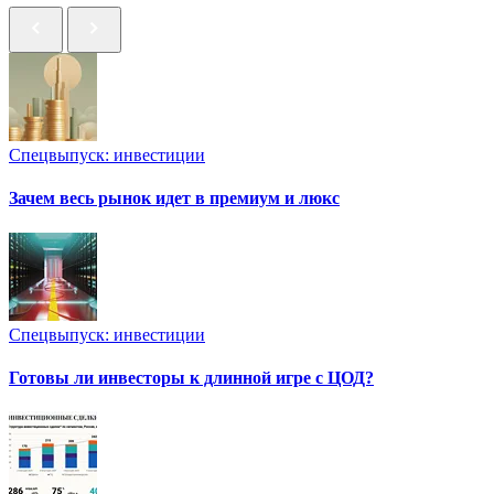
Спецвыпуск: инвестиции
Зачем весь рынок идет в премиум и люкс
Спецвыпуск: инвестиции
Готовы ли инвесторы к длинной игре с ЦОД?