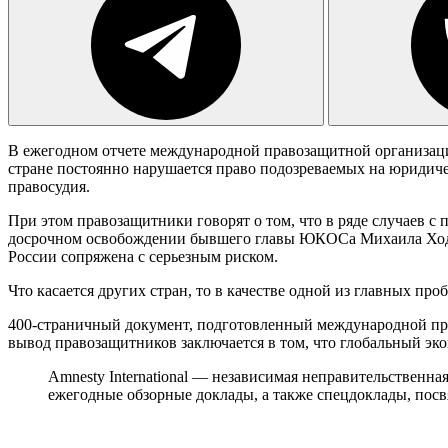
В ежегодном отчете международной правозащитной организации 
стране постоянно нарушается право подозреваемых на юридиче
правосудия.
При этом правозащитники говорят о том, что в ряде случаев с
досрочном освобождении бывшего главы ЮКОСа Михаила Ходорк
России сопряжена с серьезным риском.
Что касается других стран, то в качестве одной из главных п
400-страничный документ, подготовленный международной пра
вывод правозащитников заключается в том, что глобальный эко
Amnesty International — независимая неправительственна
ежегодные обзорные доклады, а также спецдоклады, пос