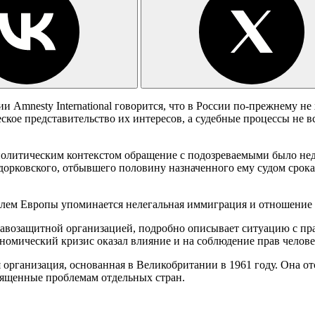
Amnesty International говорится, что в России по-прежнему не 
ское представительство их интересов, а судебные процессы не 
 политическим контекстом обращение с подозреваемыми было нед
овского, отбывшего половину назначенного ему судом срока. A
роблем Европы упоминается нелегальная иммиграция и отношение 
возащитной организацией, подробно описывает ситуацию с прав
номический кризис оказал влияние и на соблюдение прав челове
я организация, основанная в Великобритании в 1961 году. Она о
вященные проблемам отдельных стран.