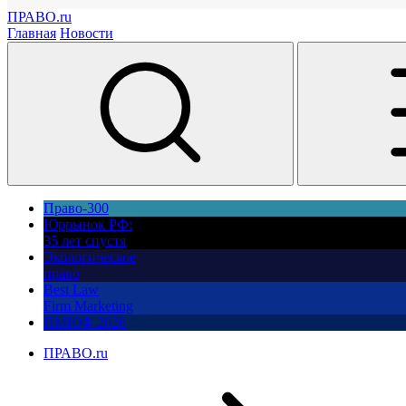
ПРАВО.ru
Главная
Новости
Право-300
Юррынок РФ:
35 лет спустя
Экологическое
право
Best Law
Firm Marketing
ПМЮФ 2026
ПРАВО.ru