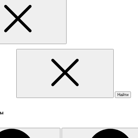
Найти
ны