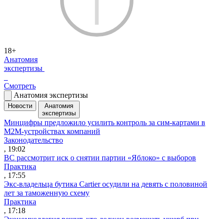
18+
Анатомия
экспертизы
Смотреть
Анатомия экспертизы
Новости
Анатомия
экспертизы
Минцифры предложило усилить контроль за сим-картами в
M2M-устройствах компаний
Законодательство
, 19:02
ВС рассмотрит иск о снятии партии «Яблоко» с выборов
Практика
, 17:55
Экс-владельца бутика Cartier осудили на девять с половиной
лет за таможенную схему
Практика
, 17:18