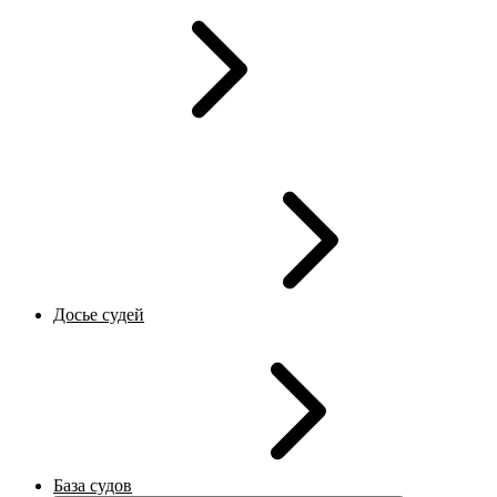
Досье судей
База судов