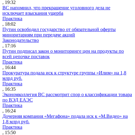
, 19:32
ВС напомнил, что прекращение уголовного дела не
исключает взыскания ущерба
Практика
, 18:02
Путин освободил государство от обязательной оферты
миноритариям при передаче акций
Законодательство
, 17:16
Путин подписал закон о мониторинге цен на продукты по
всей цепочке поставок
Практика
, 16:44
Прокуратура подала иск к структуре группы «Илим» на 1,8
млрд руб.
Практика
, 16:35
Экономколлегия ВС рассмотрит спор о классификации товара
по ВЭД ЕАЭС
Практика
, 16:24
Дочерняя компания «Мегафона» подала иск к «М.Видео» на
1,8 млрд руб.
Практика
, 15:50