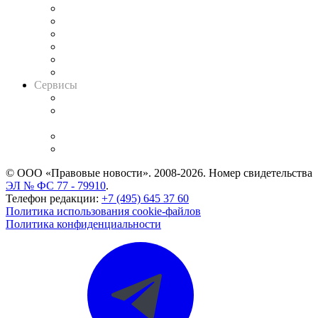
Решения арбитражных судов
Календарь рассмотрения арбитражных дел
Досье судей
Информация о судах
RSS лента новостей
Вакансии для юристов
Сервисы
Справочно-правовая система
Casebook: мониторинг дел
и компаний
Caselook: поиск и анализ практики
CASE.ONE: управление юридической службой
© ООО «Правовые новости». 2008-2026.
Номер свидетельства
ЭЛ № ФС 77 - 79910
.
Телефон редакции:
+7 (495) 645 37 60
Политика использования cookie-файлов
Политика конфиденциальности