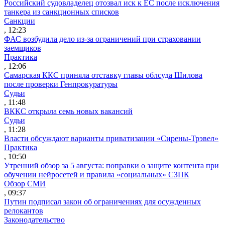
Российский судовладелец отозвал иск к ЕС после исключения
танкера из санкционных списков
Санкции
, 12:23
ФАС возбудила дело из-за ограничений при страховании
заемщиков
Практика
, 12:06
Самарская ККС приняла отставку главы облсуда Шилова
после проверки Генпрокуратуры
Судьи
, 11:48
ВККС открыла семь новых вакансий
Судьи
, 11:28
Власти обсуждают варианты приватизации «Сирены-Трэвел»
Практика
, 10:50
Утренний обзор за 5 августа: поправки о защите контента при
обучении нейросетей и правила «социальных» СЗПК
Обзор СМИ
, 09:37
Путин подписал закон об ограничениях для осужденных
релокантов
Законодательство