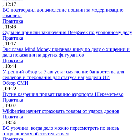
, 12:17
ВС подтвердил доначисление пошлин за модернизацию
самолета
Практика
, 11:46
Суды не приняли заключения DeepSeek по уголовному делу
Практика
, 11:17
Экс-глава Mind Money признала вину по делу о хищении и
дала показания на других фигурантов
Практика
, 10:44
Утренний обзор за 7 августа: смягчение банкротства для
селлеров и требования для статуса нацмодели ИИ
Обзор СМИ
, 09:22
Путин разрешил приватизацию аэропорта Шереметьево
Практика
, 19:07
Wildberries начнет страховать товары от ударов дронов
Практика
, 18:56
ВС уточнил, когда дело можно пересмотреть по вновь
открывшимся обстоятельствам
Практика