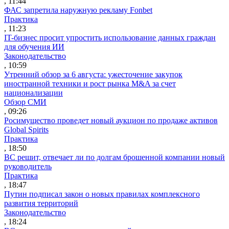
, 11:44
ФАС запретила наружную рекламу Fonbet
Практика
, 11:23
IT-бизнес просит упростить использование данных граждан
для обучения ИИ
Законодательство
, 10:59
Утренний обзор за 6 августа: ужесточение закупок
иностранной техники и рост рынка M&A за счет
национализации
Обзор СМИ
, 09:26
Росимущество проведет новый аукцион по продаже активов
Global Spirits
Практика
, 18:50
ВС решит, отвечает ли по долгам брошенной компании новый
руководитель
Практика
, 18:47
Путин подписал закон о новых правилах комплексного
развития территорий
Законодательство
, 18:24