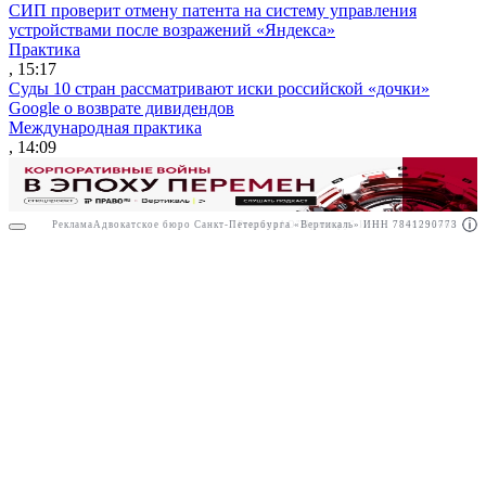
СИП проверит отмену патента на систему управления
устройствами после возражений «Яндекса»
Практика
, 15:17
Суды 10 стран рассматривают иски российской «дочки»
Google о возврате дивидендов
Международная практика
, 14:09
Реклама
Адвокатское бюро Санкт-Петербурга «Вертикаль» ИНН 7841290773
Реклама
АО"Право.ру" ИНН: 7708095468