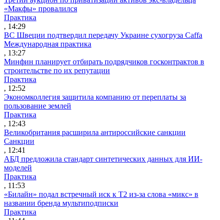
«Макфы» провалился
Практика
, 14:29
ВС Швеции подтвердил передачу Украине сухогруза Caffa
Международная практика
, 13:27
Минфин планирует отбирать подрядчиков госконтрактов в
строительстве по их репутации
Практика
, 12:52
Экономколлегия защитила компанию от переплаты за
пользование землей
Практика
, 12:43
Великобритания расширила антироссийские санкции
Санкции
, 12:41
АБД предложила стандарт синтетических данных для ИИ-
моделей
Практика
, 11:53
«Билайн» подал встречный иск к Т2 из-за слова «микс» в
названии бренда мультиподписки
Практика