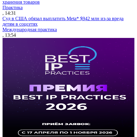
хранения товаров
Практика
, 14:31
Суд в США обязал выплатить Meta* $942 млн из-за вреда
детям в соцсетях
Международная практика
, 13:54