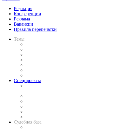
Редакция
Конференции
Реклама
Вакансии
Правила перепечатки
Темы
Практика
Законодательство
Процесс
Исследования
Рынок юридических услуг
Юридическое сообщество
Важнейшие правовые темы в прессе
Спецпроекты
Подкаст «В здравом уме
и твёрдой памяти»
Legal Design
Банкротная панорама
Советы для литигаторов
Сговоры на торгах
Авто
Судебная база
Картотека арбитражных дел