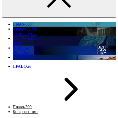
Право-300
Юррынок РФ:
35 лет спустя
Экологическое
право
Best Law
Firm Marketing
ПМЮФ 2026
ПРАВО.ru
Право-300
Конференции