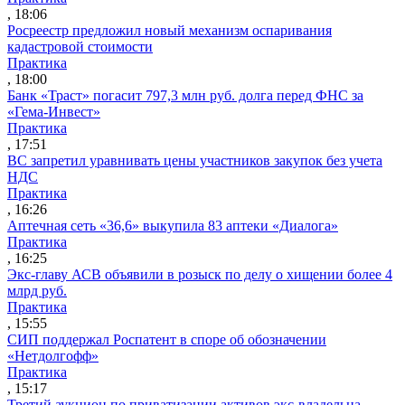
, 18:06
Росреестр предложил новый механизм оспаривания
кадастровой стоимости
Практика
, 18:00
Банк «Траст» погасит 797,3 млн руб. долга перед ФНС за
«Гема-Инвест»
Практика
, 17:51
ВС запретил уравнивать цены участников закупок без учета
НДС
Практика
, 16:26
Аптечная сеть «36,6» выкупила 83 аптеки «Диалога»
Практика
, 16:25
Экс-главу АСВ объявили в розыск по делу о хищении более 4
млрд руб.
Практика
, 15:55
СИП поддержал Роспатент в споре об обозначении
«Нетдолгофф»
Практика
, 15:17
Третий аукцион по приватизации активов экс-владельца