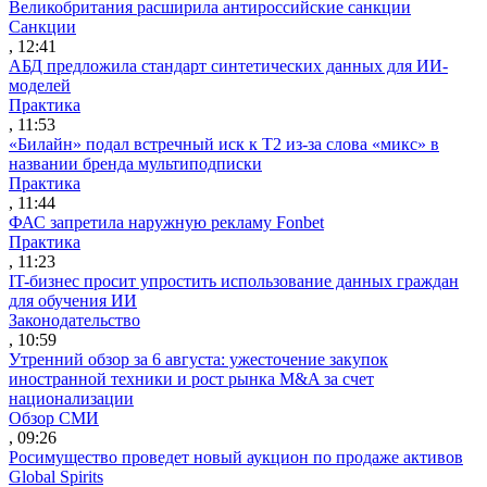
Великобритания расширила антироссийские санкции
Санкции
, 12:41
АБД предложила стандарт синтетических данных для ИИ-
моделей
Практика
, 11:53
«Билайн» подал встречный иск к Т2 из-за слова «микс» в
названии бренда мультиподписки
Практика
, 11:44
ФАС запретила наружную рекламу Fonbet
Практика
, 11:23
IT-бизнес просит упростить использование данных граждан
для обучения ИИ
Законодательство
, 10:59
Утренний обзор за 6 августа: ужесточение закупок
иностранной техники и рост рынка M&A за счет
национализации
Обзор СМИ
, 09:26
Росимущество проведет новый аукцион по продаже активов
Global Spirits