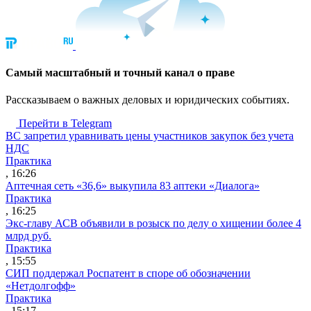
Cамый масштабный и точный канал о праве
Рассказываем о важных деловых и юридических событиях.
Перейти в Telegram
ВС запретил уравнивать цены участников закупок без учета
НДС
Практика
, 16:26
Аптечная сеть «36,6» выкупила 83 аптеки «Диалога»
Практика
, 16:25
Экс-главу АСВ объявили в розыск по делу о хищении более 4
млрд руб.
Практика
, 15:55
СИП поддержал Роспатент в споре об обозначении
«Нетдолгофф»
Практика
, 15:17