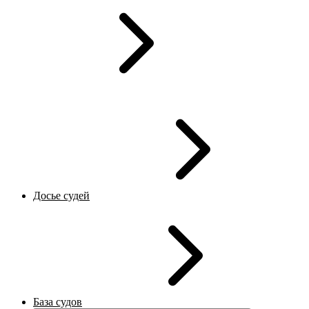
Досье судей
База судов