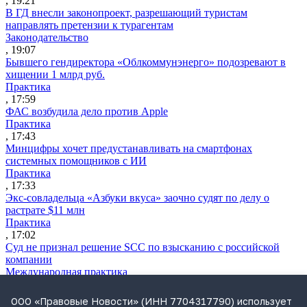
, 19:21
В ГД внесли законопроект, разрешающий туристам
направлять претензии к турагентам
Законодательство
, 19:07
Бывшего гендиректора «Облкоммунэнерго» подозревают в
хищении 1 млрд руб.
Практика
, 17:59
ФАС возбудила дело против Apple
Практика
, 17:43
Минцифры хочет предустанавливать на смартфонах
системных помощников с ИИ
Практика
, 17:33
Экс-совладельца «Азбуки вкуса» заочно судят по делу о
растрате $11 млн
Практика
, 17:02
Суд не признал решение SCC по взысканию с российской
компании
Международная практика
, 17:01
Дроны могут начать применять для фиксации нарушений
ООО «Правовые Новости» (ИНН 7704317790) использует