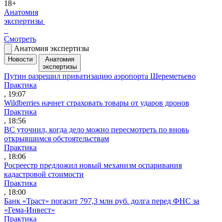
18+
Анатомия
экспертизы
Смотреть
Анатомия экспертизы
Новости
Анатомия
экспертизы
Путин разрешил приватизацию аэропорта Шереметьево
Практика
, 19:07
Wildberries начнет страховать товары от ударов дронов
Практика
, 18:56
ВС уточнил, когда дело можно пересмотреть по вновь
открывшимся обстоятельствам
Практика
, 18:06
Росреестр предложил новый механизм оспаривания
кадастровой стоимости
Практика
, 18:00
Банк «Траст» погасит 797,3 млн руб. долга перед ФНС за
«Гема-Инвест»
Практика