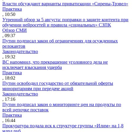
Власти обсуждают варианты приватизации «Сирены-Трэвел»
Практика
, 10:50
Утренний обзор за 5 августа: поправки о защите контента при
обучении нейросетей и правила «социальных» СЗПК
Обзор СМИ
, 09:37
Путин подписал закон об ограничениях для осужденных
релокантов
Законодательство
, 19:32
ВС напомнил, что прекращение уголовного дела не
исключает взыскания ущерба
Практика
, 18:02
Путин освободил государство от обязательной оферты
миноритариям при передаче акций
Законодательство
, 17:16
Путин подписал закон о мониторинге цен на продукты по
всей цепочке поставок
Практика
, 16:44
Прокуратура подала иск к структуре группы «Илим» на 1,8
млрд руб.