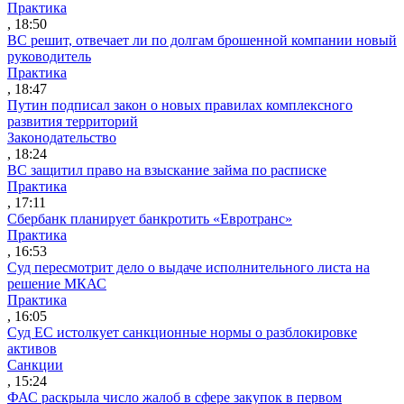
Практика
, 18:50
ВС решит, отвечает ли по долгам брошенной компании новый
руководитель
Практика
, 18:47
Путин подписал закон о новых правилах комплексного
развития территорий
Законодательство
, 18:24
ВС защитил право на взыскание займа по расписке
Практика
, 17:11
Сбербанк планирует банкротить «Евротранс»
Практика
, 16:53
Суд пересмотрит дело о выдаче исполнительного листа на
решение МКАС
Практика
, 16:05
Суд ЕС истолкует санкционные нормы о разблокировке
активов
Санкции
, 15:24
ФАС раскрыла число жалоб в сфере закупок в первом