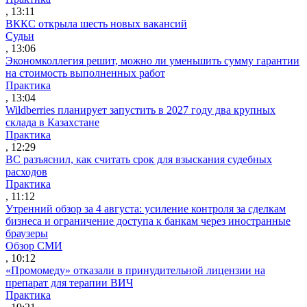
, 13:11
ВККС открыла шесть новых вакансий
Судьи
, 13:06
Экономколлегия решит, можно ли уменьшить сумму гарантии
на стоимость выполненных работ
Практика
, 13:04
Wildberries планирует запустить в 2027 году два крупных
склада в Казахстане
Практика
, 12:29
ВС разъяснил, как считать срок для взыскания судебных
расходов
Практика
, 11:12
Утренний обзор за 4 августа: усиление контроля за сделкам
бизнеса и ограничение доступа к банкам через иностранные
браузеры
Обзор СМИ
, 10:12
«Промомеду» отказали в принудительной лицензии на
препарат для терапии ВИЧ
Практика