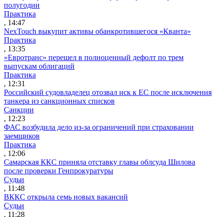
полугодии
Практика
, 14:47
NexTouch выкупит активы обанкротившегося «Кванта»
Практика
, 13:35
«Евротранс» перешел в полноценный дефолт по трем
выпускам облигаций
Практика
, 12:31
Российский судовладелец отозвал иск к ЕС после исключения
танкера из санкционных списков
Санкции
, 12:23
ФАС возбудила дело из-за ограничений при страховании
заемщиков
Практика
, 12:06
Самарская ККС приняла отставку главы облсуда Шилова
после проверки Генпрокуратуры
Судьи
, 11:48
ВККС открыла семь новых вакансий
Судьи
, 11:28