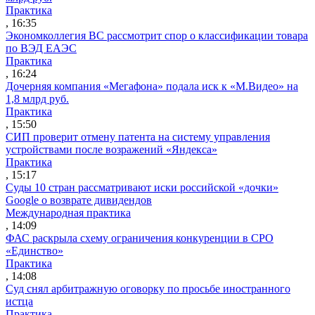
Практика
, 16:35
Экономколлегия ВС рассмотрит спор о классификации товара
по ВЭД ЕАЭС
Практика
, 16:24
Дочерняя компания «Мегафона» подала иск к «М.Видео» на
1,8 млрд руб.
Практика
, 15:50
СИП проверит отмену патента на систему управления
устройствами после возражений «Яндекса»
Практика
, 15:17
Суды 10 стран рассматривают иски российской «дочки»
Google о возврате дивидендов
Международная практика
, 14:09
ФАС раскрыла схему ограничения конкуренции в СРО
«Единство»
Практика
, 14:08
Суд снял арбитражную оговорку по просьбе иностранного
истца
Практика