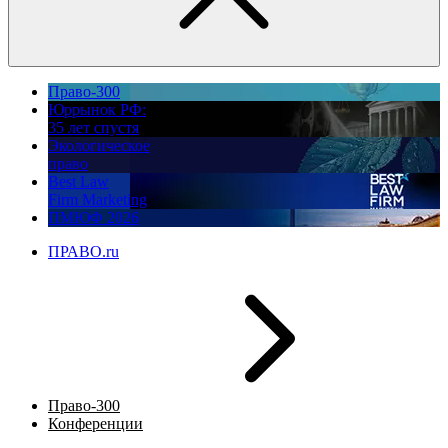
Право-300
Юррынок РФ:
35 лет спустя
Экологическое
право
Best Law
Firm Marketing
ПМЮФ 2026
ПРАВО.ru
Право-300
Конференции