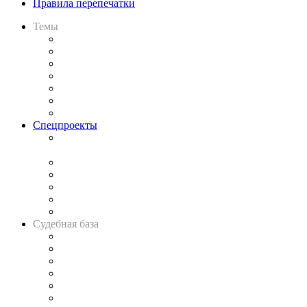
Правила перепечатки
Темы
Практика
Законодательство
Процесс
Исследования
Рынок юридических услуг
Юридическое сообщество
Важнейшие правовые темы в прессе
Спецпроекты
Подкаст «В здравом уме
и твёрдой памяти»
Legal Design
Банкротная панорама
Советы для литигаторов
Сговоры на торгах
Авто
Судебная база
Картотека арбитражных дел
Решения арбитражных судов
Календарь рассмотрения арбитражных дел
Досье судей
Информация о судах
RSS лента новостей