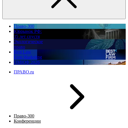
Право-300
Юррынок РФ:
35 лет спустя
Экологическое
право
Best Law
Firm Marketing
ПМЮФ 2026
ПРАВО.ru
Право-300
Конференции