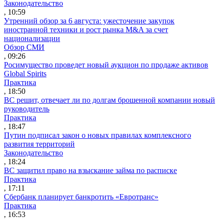
Законодательство
, 10:59
Утренний обзор за 6 августа: ужесточение закупок
иностранной техники и рост рынка M&A за счет
национализации
Обзор СМИ
, 09:26
Росимущество проведет новый аукцион по продаже активов
Global Spirits
Практика
, 18:50
ВС решит, отвечает ли по долгам брошенной компании новый
руководитель
Практика
, 18:47
Путин подписал закон о новых правилах комплексного
развития территорий
Законодательство
, 18:24
ВС защитил право на взыскание займа по расписке
Практика
, 17:11
Сбербанк планирует банкротить «Евротранс»
Практика
, 16:53