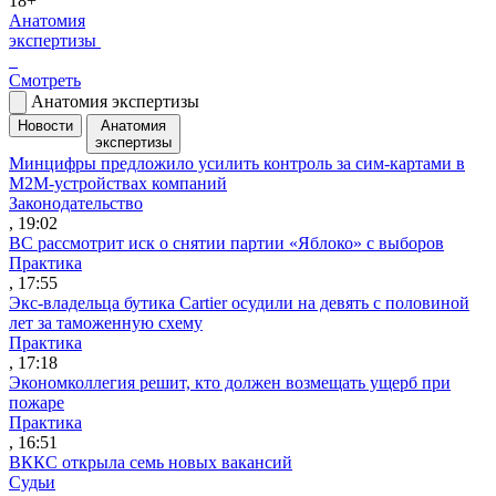
18+
Анатомия
экспертизы
Смотреть
Анатомия экспертизы
Новости
Анатомия
экспертизы
Минцифры предложило усилить контроль за сим-картами в
M2M-устройствах компаний
Законодательство
, 19:02
ВС рассмотрит иск о снятии партии «Яблоко» с выборов
Практика
, 17:55
Экс-владельца бутика Cartier осудили на девять с половиной
лет за таможенную схему
Практика
, 17:18
Экономколлегия решит, кто должен возмещать ущерб при
пожаре
Практика
, 16:51
ВККС открыла семь новых вакансий
Судьи