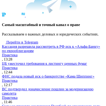
Cамый масштабный и точный канал о праве
Рассказываем о важных деловых и юридических событиях.
Перейти в Telegram
Кассация разрешила рассмотреть в РФ иск к «Альфа-Банку»
по еврооблигациям
Практика
, 13:28
ЦБ ужесточил требования к листингу ценных бумаг
Практика
, 12:44
ФНС подала новый иск о банкротстве «Кама Шиппинг»
Практика
, 12:17
ВС подтвердил доначисление пошлин за модернизацию
самолета
Практика
, 11:46