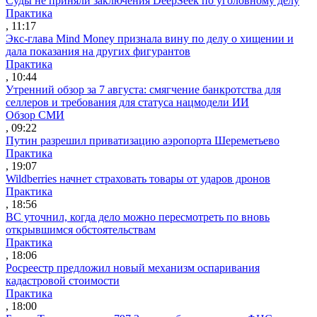
Суды не приняли заключения DeepSeek по уголовному делу
Практика
, 11:17
Экс-глава Mind Money признала вину по делу о хищении и
дала показания на других фигурантов
Практика
, 10:44
Утренний обзор за 7 августа: смягчение банкротства для
селлеров и требования для статуса нацмодели ИИ
Обзор СМИ
, 09:22
Путин разрешил приватизацию аэропорта Шереметьево
Практика
, 19:07
Wildberries начнет страховать товары от ударов дронов
Практика
, 18:56
ВС уточнил, когда дело можно пересмотреть по вновь
открывшимся обстоятельствам
Практика
, 18:06
Росреестр предложил новый механизм оспаривания
кадастровой стоимости
Практика
, 18:00