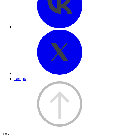
вверх