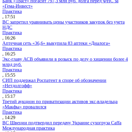
Банк «Траст» погасит 797,3 млн руб. долга перед ФНС за
«Гема-Инвест»
Практика
, 17:51
ВС запретил уравнивать цены участников закупок без учета
НДС
Практика
, 16:26
Аптечная сеть «36,6» выкупила 83 аптеки «Диалога»
Практика
, 16:25
Экс-главу АСВ объявили в розыск по делу о хищении более 4
млрд руб.
Практика
, 15:55
СИП поддержал Роспатент в споре об обозначении
«Нетдолгофф»
Практика
, 15:17
Третий аукцион по приватизации активов экс-владельца
«Макфы» провалился
Практика
, 14:29
ВС Швеции подтвердил передачу Украине сухогруза Caffa
Международная практика