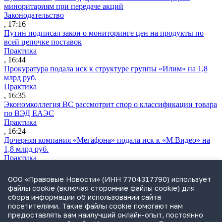
миноритариям при передаче акций
Законодательство
, 17:16
Путин подписал закон о мониторинге цен на продукты по
всей цепочке поставок
Практика
, 16:44
Прокуратура подала иск к структуре группы «Илим» на 1,8
млрд руб.
Практика
, 16:35
Экономколлегия ВС рассмотрит спор о классификации товара
по ВЭД ЕАЭС
Практика
, 16:24
Дочерняя компания «Мегафона» подала иск к «М.Видео» на
1,8 млрд руб.
Практика
, 15:50
СИП проверит отмену патента на систему управления
ООО «Правовые Новости» (ИНН 7704317790) использует
устройствами после возражений «Яндекса»
файлы cookie (включая сторонние файлы cookie) для
Практика
сбора информации об использовании сайта
, 15:17
посетителями. Такие файлы cookie помогают нам
Суды 10 стран рассматривают иски российской «дочки»
предоставлять вам наилучший онлайн-опыт, постоянно
Google о возврате дивидендов