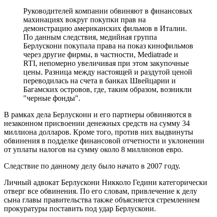
Руководителей компании обвиняют в финансовых
махинациях вокруг покупки прав на
демонстрацию американских фильмов в Италии.
По данным следствия, медийная группа
Берлускони покупала права на показ кинофильмов
через другие фирмы, в частности, Mediatrade и
RTI, непомерно увеличивая при этом закупочные
цены. Разница между настоящей и раздутой ценой
переводилась на счета в банках Швейцарии и
Багамских островов, где, таким образом, возникли
"черные фонды".
В рамках дела Берлускони и его партнеры обвиняются в
незаконном присвоении денежных средств на сумму 34
миллиона долларов. Кроме того, против них выдвинуты
обвинения в подделке финансовой отчетности и уклонении
от уплаты налогов на сумму около 8 миллионов евро.
Следствие по данному делу было начато в 2007 году.
Личный адвокат Берлускони Никколо Гедини категорически
отверг все обвинения. По его словам, привлечение к делу
сына главы правительства также объясняется стремлением
прокуратуры поставить под удар Берлускони.