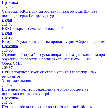
Практика
, 12:06
Самарская ККС приняла отставку главы облсуда Шилова
после проверки Генпрокуратуры
Судьи
, 11:48
ВККС открыла семь новых вакансий
Судьи
, 11:28
Власти обсуждают варианты приватизации «Сирены-Трэвел»
Практика
, 10:50
Утренний обзор за 5 августа: поправки о защите контента при
обучении нейросетей и правила «социальных» СЗПК
Обзор СМИ
, 09:37
Путин подписал закон об ограничениях для осужденных
релокантов
Законодательство
, 19:32
ВС напомнил, что прекращение уголовного дела не
исключает взыскания ущерба
Практика
, 18:02
Путин освободил государство от обязательной оферты