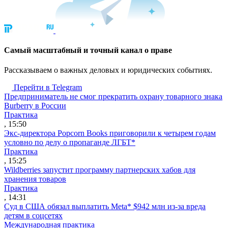
Cамый масштабный и точный канал о праве
Рассказываем о важных деловых и юридических событиях.
Перейти в Telegram
Предприниматель не смог прекратить охрану товарного знака
Burberry в России
Практика
, 15:50
Экс-директора Popcorn Books приговорили к четырем годам
условно по делу о пропаганде ЛГБТ*
Практика
, 15:25
Wildberries запустит программу партнерских хабов для
хранения товаров
Практика
, 14:31
Суд в США обязал выплатить Meta* $942 млн из-за вреда
детям в соцсетях
Международная практика