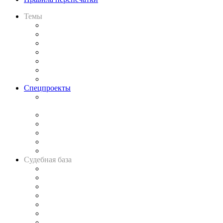
Темы
Практика
Законодательство
Процесс
Исследования
Рынок юридических услуг
Юридическое сообщество
Важнейшие правовые темы в прессе
Спецпроекты
Подкаст «В здравом уме
и твёрдой памяти»
Legal Design
Банкротная панорама
Советы для литигаторов
Сговоры на торгах
Авто
Судебная база
Картотека арбитражных дел
Решения арбитражных судов
Календарь рассмотрения арбитражных дел
Досье судей
Информация о судах
RSS лента новостей
Вакансии для юристов