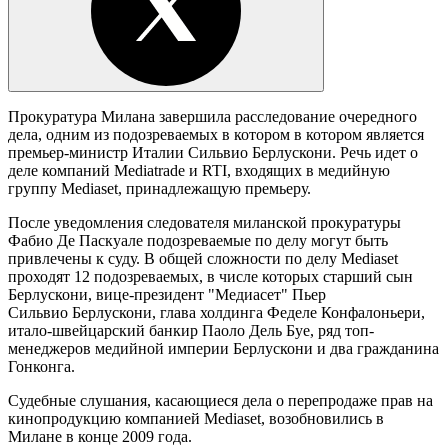
Прокуратура Милана завершила расследование очередного
дела, одним из подозреваемых в котором в котором является
премьер-министр Италии Сильвио Берлускони. Речь идет о
деле компаний Mediatrade и RTI, входящих в медийную
группу Mediaset, принадлежащую премьеру.
После уведомления следователя миланской прокуратуры
Фабио Де Паскуале подозреваемые по делу могут быть
привлечены к суду. В общей сложности по делу Mediaset
проходят 12 подозреваемых, в числе которых старший сын
Берлускони, вице-президент "Медиасет" Пьер
Сильвио Берлускони, глава холдинга Феделе Конфалоньери,
итало-швейцарский банкир Паоло Дель Буе, ряд топ-
менеджеров медийной империи Берлускони и два гражданина
Гонконга.
Судебные слушания, касающиеся дела о перепродаже прав на
кинопродукцию компанией Mediaset, возобновились в
Милане в конце 2009 года.