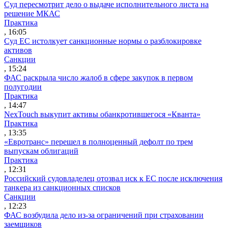
Суд пересмотрит дело о выдаче исполнительного листа на
решение МКАС
Практика
, 16:05
Суд ЕС истолкует санкционные нормы о разблокировке
активов
Санкции
, 15:24
ФАС раскрыла число жалоб в сфере закупок в первом
полугодии
Практика
, 14:47
NexTouch выкупит активы обанкротившегося «Кванта»
Практика
, 13:35
«Евротранс» перешел в полноценный дефолт по трем
выпускам облигаций
Практика
, 12:31
Российский судовладелец отозвал иск к ЕС после исключения
танкера из санкционных списков
Санкции
, 12:23
ФАС возбудила дело из-за ограничений при страховании
заемщиков