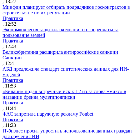
, 13:27
Минфин планирует отбирать подрядчиков госконтрактов в
строительстве по их репутации
Практика
, 12:52
Экономколлегия защитила компанию от переплаты за
пользование землей
Практика
, 12:43
Великобритания расширила антироссийские санкции
Санкции
, 12:41
АБД предложила стандарт синтетических данных для ИИ-
моделей
Практика
, 11:53
«Билайн» подал встречный иск к Т2 из-за слова «микс» в
названии бренда мультиподписки
Практика
, 11:44
ФАС запретила наружную рекламу Fonbet
Практика
, 11:23
IT-бизнес просит упростить использование данных граждан
для обучения ИИ