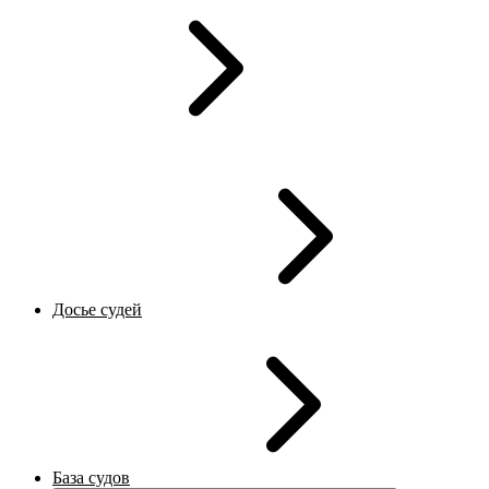
Досье судей
База судов