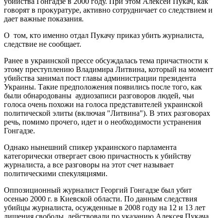
убийства Гонгадзе в 2000 году. При этом Алексей Пукач, как
говорят в прокуратуре, активно сотрудничает со следствием и
дает важные показания.
О том, кто именно отдал Пукачу приказ убить журналиста,
следствие не сообщает.
Ранее в украинской прессе обсуждалась тема причастности к
этому преступлению Владимира Литвина, который на момент
убийства занимал пост главы администрации президента
Украины. Такие предположения появились после того, как
были обнародованы аудиозаписи разговоров людей, чьи
голоса очень похожи на голоса представителей украинской
политической элиты (включая "Литвина"). В этих разговорах
речь, помимо прочего, идет и о необходимости устранения
Гонгадзе.
Однако нынешний спикер украинского парламента
категорически отвергает свою причастность к убийству
журналиста, а все разговоры на этот счет называет
политическими спекуляциями.
Оппозиционный журналист Георгий Гонгадзе был убит
осенью 2000 г. в Киевской области. По данным следствия
убийцы журналиста, осужденные в 2008 году на 12 и 13 лет
лишения свободы, действовали по указанию Алексея Пукача.