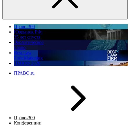
Право-300
Юррынок РФ:
35 лет спустя
Экологическое
право
Best Law
Firm Marketing
ПМЮФ 2026
ПРАВО.ru
Право-300
Конференции