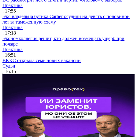
Практика
, 17:55
Экс-владельца бутика Cartier осудили на девять с половиной
лет за таможенную схему
Практика
, 17:18
Экономколлегия решит, кто должен возмещать ущерб при
пожаре
Практика
, 16:51
ВККС открыла семь новых вакансий
Судьи
, 16:15