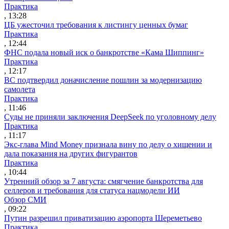
Практика
, 13:28
ЦБ ужесточил требования к листингу ценных бумаг
Практика
, 12:44
ФНС подала новый иск о банкротстве «Кама Шиппинг»
Практика
, 12:17
ВС подтвердил доначисление пошлин за модернизацию
самолета
Практика
, 11:46
Суды не приняли заключения DeepSeek по уголовному делу
Практика
, 11:17
Экс-глава Mind Money признала вину по делу о хищении и
дала показания на других фигурантов
Практика
, 10:44
Утренний обзор за 7 августа: смягчение банкротства для
селлеров и требования для статуса нацмодели ИИ
Обзор СМИ
, 09:22
Путин разрешил приватизацию аэропорта Шереметьево
Практика