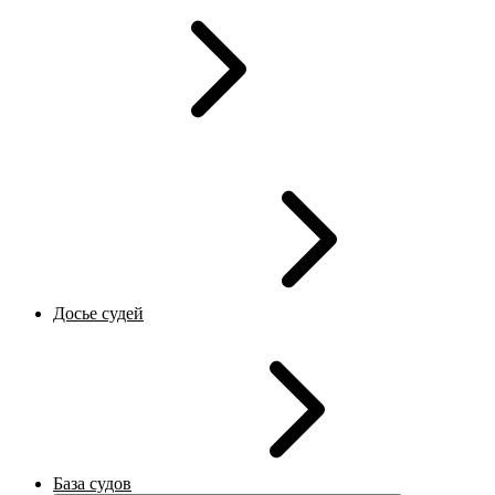
Досье судей
База судов