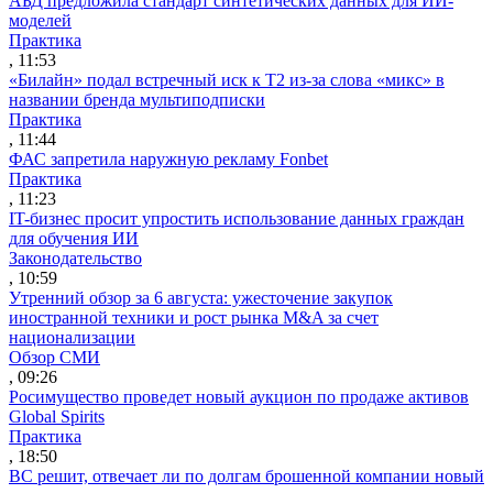
АБД предложила стандарт синтетических данных для ИИ-
моделей
Практика
, 11:53
«Билайн» подал встречный иск к Т2 из-за слова «микс» в
названии бренда мультиподписки
Практика
, 11:44
ФАС запретила наружную рекламу Fonbet
Практика
, 11:23
IT-бизнес просит упростить использование данных граждан
для обучения ИИ
Законодательство
, 10:59
Утренний обзор за 6 августа: ужесточение закупок
иностранной техники и рост рынка M&A за счет
национализации
Обзор СМИ
, 09:26
Росимущество проведет новый аукцион по продаже активов
Global Spirits
Практика
, 18:50
ВС решит, отвечает ли по долгам брошенной компании новый