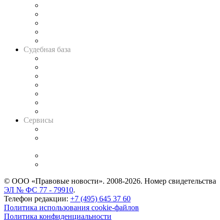
Legal Design
Банкротная панорама
Советы для литигаторов
Сговоры на торгах
Авто
Судебная база
Картотека арбитражных дел
Решения арбитражных судов
Календарь рассмотрения арбитражных дел
Досье судей
Информация о судах
RSS лента новостей
Вакансии для юристов
Сервисы
Справочно-правовая система
Casebook: мониторинг дел
и компаний
Caselook: поиск и анализ практики
CASE.ONE: управление юридической службой
© ООО «Правовые новости». 2008-2026.
Номер свидетельства
ЭЛ № ФС 77 - 79910
.
Телефон редакции:
+7 (495) 645 37 60
Политика использования cookie-файлов
Политика конфиденциальности