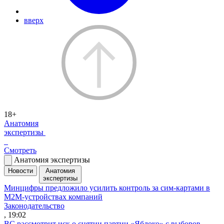
вверх
18+
Анатомия
экспертизы
Смотреть
Анатомия экспертизы
Новости
Анатомия
экспертизы
Минцифры предложило усилить контроль за сим-картами в
M2M-устройствах компаний
Законодательство
, 19:02
ВС рассмотрит иск о снятии партии «Яблоко» с выборов