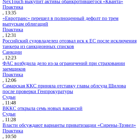
NexTouch выкупит активы обанкротившегося «Кванта»
Практика
, 13:35
«Евротранс» перешел в полноценный дефолт по трем
выпускам облигаций
Практика
, 12:31
Российский судовладелец отозвал иск к ЕС после исключения
танкера из санкционных списков
Санкции
, 12:23
ФАС возбудила дело из-за ограничений при страховании
заемщиков
Практика
, 12:06
Самарская ККС приняла отставку главы облсуда Шилова
после проверки Генпрокуратуры
Судьи
, 11:48
ВККС открыла семь новых вакансий
Судьи
, 11:28
Власти обсуждают варианты приватизации «Сирены-Трэвел»
Практика
, 10:50