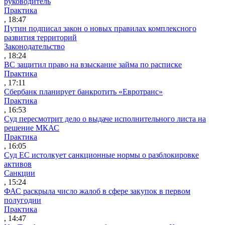
руководитель
Практика
, 18:47
Путин подписал закон о новых правилах комплексного
развития территорий
Законодательство
, 18:24
ВС защитил право на взыскание займа по расписке
Практика
, 17:11
Сбербанк планирует банкротить «Евротранс»
Практика
, 16:53
Суд пересмотрит дело о выдаче исполнительного листа на
решение МКАС
Практика
, 16:05
Суд ЕС истолкует санкционные нормы о разблокировке
активов
Санкции
, 15:24
ФАС раскрыла число жалоб в сфере закупок в первом
полугодии
Практика
, 14:47