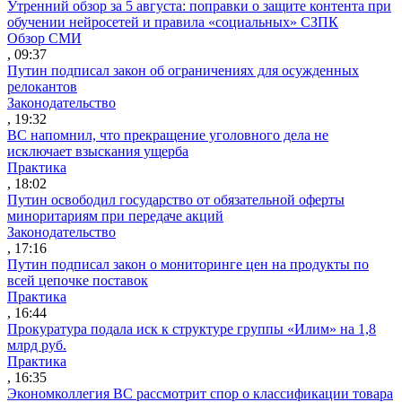
Утренний обзор за 5 августа: поправки о защите контента при
обучении нейросетей и правила «социальных» СЗПК
Обзор СМИ
, 09:37
Путин подписал закон об ограничениях для осужденных
релокантов
Законодательство
, 19:32
ВС напомнил, что прекращение уголовного дела не
исключает взыскания ущерба
Практика
, 18:02
Путин освободил государство от обязательной оферты
миноритариям при передаче акций
Законодательство
, 17:16
Путин подписал закон о мониторинге цен на продукты по
всей цепочке поставок
Практика
, 16:44
Прокуратура подала иск к структуре группы «Илим» на 1,8
млрд руб.
Практика
, 16:35
Экономколлегия ВС рассмотрит спор о классификации товара