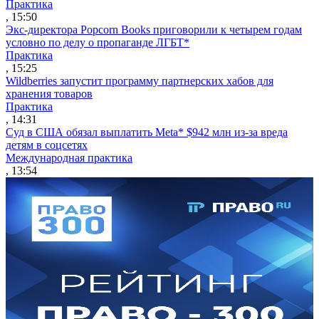
Практика
, 15:50
Экс-директора Popcorn Books приговорили к четырем годам
условно по делу о пропаганде ЛГБТ*
Практика
, 15:25
Wildberries запустит программу партнерских хабов для
хранения товаров
Практика
, 14:31
Суд в США обязал выплатить Meta* $942 млн из-за вреда
детям в соцсетях
Международная практика
, 13:54