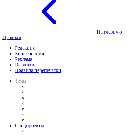
На главную
Право.ru
Редакция
Конференции
Реклама
Вакансии
Правила перепечатки
Темы
Практика
Законодательство
Процесс
Исследования
Рынок юридических услуг
Юридическое сообщество
Важнейшие правовые темы в прессе
Спецпроекты
Подкаст «В здравом уме
и твёрдой памяти»