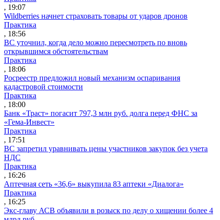
, 19:07
Wildberries начнет страховать товары от ударов дронов
Практика
, 18:56
ВС уточнил, когда дело можно пересмотреть по вновь
открывшимся обстоятельствам
Практика
, 18:06
Росреестр предложил новый механизм оспаривания
кадастровой стоимости
Практика
, 18:00
Банк «Траст» погасит 797,3 млн руб. долга перед ФНС за
«Гема-Инвест»
Практика
, 17:51
ВС запретил уравнивать цены участников закупок без учета
НДС
Практика
, 16:26
Аптечная сеть «36,6» выкупила 83 аптеки «Диалога»
Практика
, 16:25
Экс-главу АСВ объявили в розыск по делу о хищении более 4
млрд руб.