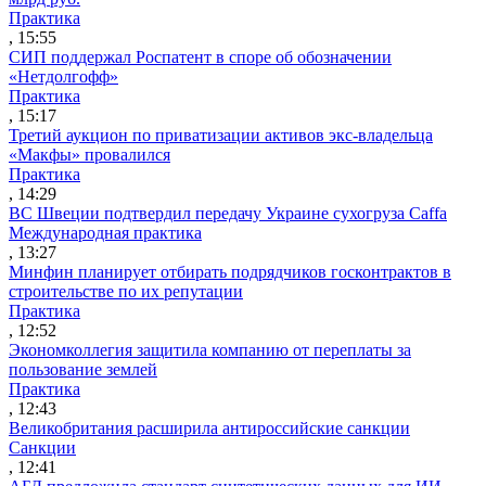
Практика
, 15:55
СИП поддержал Роспатент в споре об обозначении
«Нетдолгофф»
Практика
, 15:17
Третий аукцион по приватизации активов экс-владельца
«Макфы» провалился
Практика
, 14:29
ВС Швеции подтвердил передачу Украине сухогруза Caffa
Международная практика
, 13:27
Минфин планирует отбирать подрядчиков госконтрактов в
строительстве по их репутации
Практика
, 12:52
Экономколлегия защитила компанию от переплаты за
пользование землей
Практика
, 12:43
Великобритания расширила антироссийские санкции
Санкции
, 12:41