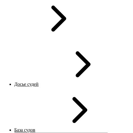
Досье судей
База судов