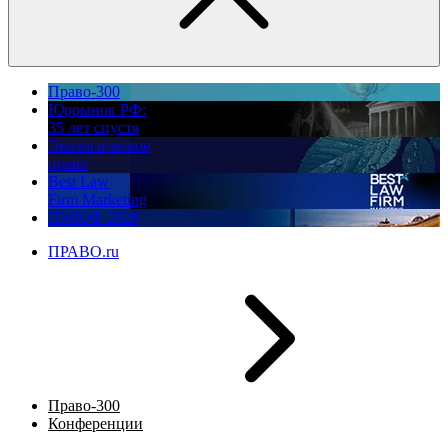
Право-300
Юррынок РФ:
35 лет спустя
Экологическое
право
Best Law
Firm Marketing
ПМЮФ 2026
ПРАВО.ru
Право-300
Конференции