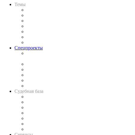
Темы
Практика
Законодательство
Процесс
Исследования
Рынок юридических услуг
Юридическое сообщество
Важнейшие правовые темы в прессе
Спецпроекты
Подкаст «В здравом уме
и твёрдой памяти»
Legal Design
Банкротная панорама
Советы для литигаторов
Сговоры на торгах
Авто
Судебная база
Картотека арбитражных дел
Решения арбитражных судов
Календарь рассмотрения арбитражных дел
Досье судей
Информация о судах
RSS лента новостей
Вакансии для юристов
Сервисы