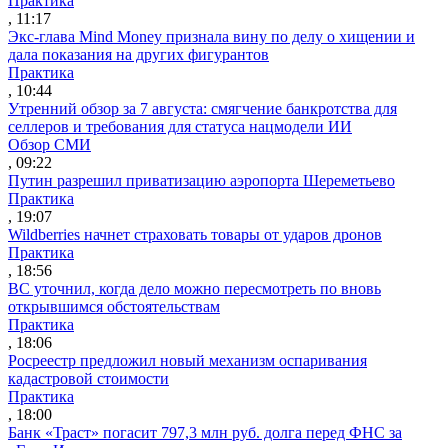
Практика
, 11:17
Экс-глава Mind Money признала вину по делу о хищении и
дала показания на других фигурантов
Практика
, 10:44
Утренний обзор за 7 августа: смягчение банкротства для
селлеров и требования для статуса нацмодели ИИ
Обзор СМИ
, 09:22
Путин разрешил приватизацию аэропорта Шереметьево
Практика
, 19:07
Wildberries начнет страховать товары от ударов дронов
Практика
, 18:56
ВС уточнил, когда дело можно пересмотреть по вновь
открывшимся обстоятельствам
Практика
, 18:06
Росреестр предложил новый механизм оспаривания
кадастровой стоимости
Практика
, 18:00
Банк «Траст» погасит 797,3 млн руб. долга перед ФНС за