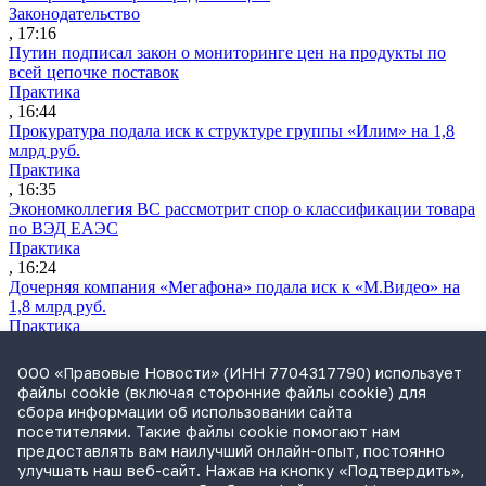
Законодательство
, 17:16
Путин подписал закон о мониторинге цен на продукты по
всей цепочке поставок
Практика
, 16:44
Прокуратура подала иск к структуре группы «Илим» на 1,8
млрд руб.
Практика
, 16:35
Экономколлегия ВС рассмотрит спор о классификации товара
по ВЭД ЕАЭС
Практика
, 16:24
Дочерняя компания «Мегафона» подала иск к «М.Видео» на
1,8 млрд руб.
Практика
, 15:50
СИП проверит отмену патента на систему управления
ООО «Правовые Новости» (ИНН 7704317790) использует
устройствами после возражений «Яндекса»
файлы cookie (включая сторонние файлы cookie) для
Практика
сбора информации об использовании сайта
, 15:17
посетителями. Такие файлы cookie помогают нам
Суды 10 стран рассматривают иски российской «дочки»
предоставлять вам наилучший онлайн-опыт, постоянно
Google о возврате дивидендов
улучшать наш веб-сайт. Нажав на кнопку «Подтвердить»,
Международная практика