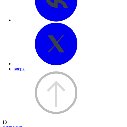
вверх
18+