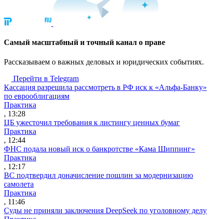
Cамый масштабный и точный канал о праве
Рассказываем о важных деловых и юридических событиях.
Перейти в Telegram
Кассация разрешила рассмотреть в РФ иск к «Альфа-Банку»
по еврооблигациям
Практика
, 13:28
ЦБ ужесточил требования к листингу ценных бумаг
Практика
, 12:44
ФНС подала новый иск о банкротстве «Кама Шиппинг»
Практика
, 12:17
ВС подтвердил доначисление пошлин за модернизацию
самолета
Практика
, 11:46
Суды не приняли заключения DeepSeek по уголовному делу