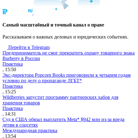
Cамый масштабный и точный канал о праве
Рассказываем о важных деловых и юридических событиях.
Перейти в Telegram
Предприниматель не смог прекратить охрану товарного знака
Burberry в России
Практика
, 15:50
Экс-директора Popcorn Books приговорили к четырем годам
условно по делу о пропаганде ЛГБТ*
Практика
, 15:25
Wildberries запустит программу партнерских хабов для
хранения товаров
Практика
, 14:31
Суд в США обязал выплатить Meta* $942 млн из-за вреда
детям в соцсетях
Международная практика
, 13:54