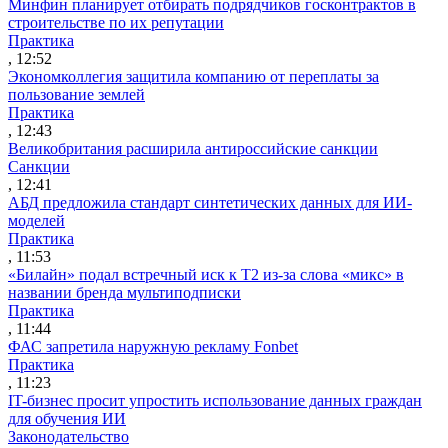
Минфин планирует отбирать подрядчиков госконтрактов в
строительстве по их репутации
Практика
, 12:52
Экономколлегия защитила компанию от переплаты за
пользование землей
Практика
, 12:43
Великобритания расширила антироссийские санкции
Санкции
, 12:41
АБД предложила стандарт синтетических данных для ИИ-
моделей
Практика
, 11:53
«Билайн» подал встречный иск к Т2 из-за слова «микс» в
названии бренда мультиподписки
Практика
, 11:44
ФАС запретила наружную рекламу Fonbet
Практика
, 11:23
IT-бизнес просит упростить использование данных граждан
для обучения ИИ
Законодательство