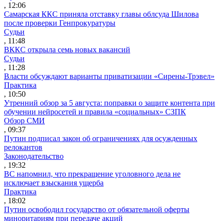
, 12:06
Самарская ККС приняла отставку главы облсуда Шилова
после проверки Генпрокуратуры
Судьи
, 11:48
ВККС открыла семь новых вакансий
Судьи
, 11:28
Власти обсуждают варианты приватизации «Сирены-Трэвел»
Практика
, 10:50
Утренний обзор за 5 августа: поправки о защите контента при
обучении нейросетей и правила «социальных» СЗПК
Обзор СМИ
, 09:37
Путин подписал закон об ограничениях для осужденных
релокантов
Законодательство
, 19:32
ВС напомнил, что прекращение уголовного дела не
исключает взыскания ущерба
Практика
, 18:02
Путин освободил государство от обязательной оферты
миноритариям при передаче акций