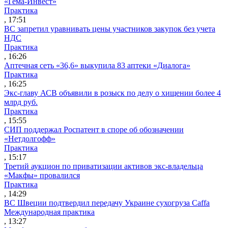
«Гема-Инвест»
Практика
, 17:51
ВС запретил уравнивать цены участников закупок без учета
НДС
Практика
, 16:26
Аптечная сеть «36,6» выкупила 83 аптеки «Диалога»
Практика
, 16:25
Экс-главу АСВ объявили в розыск по делу о хищении более 4
млрд руб.
Практика
, 15:55
СИП поддержал Роспатент в споре об обозначении
«Нетдолгофф»
Практика
, 15:17
Третий аукцион по приватизации активов экс-владельца
«Макфы» провалился
Практика
, 14:29
ВС Швеции подтвердил передачу Украине сухогруза Caffa
Международная практика
, 13:27