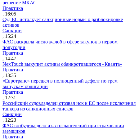
решение МКАС
Практика
, 16:05
Суд ЕС истолкует санкционные нормы о разблокировке
активов
Санкции
, 15:24
ФАС раскрыла число жалоб в сфере закупок в первом
полугодии
Практика
, 14:47
NexTouch выкупит активы обанкротившегося «Кванта»
Практика
, 13:35
«Евротранс» перешел в полноценный дефолт по трем
выпускам облигаций
Практика
, 12:31
Российский судовладелец отозвал иск к ЕС после исключения
танкера из санкционных списков
Санкции
, 12:23
ФАС возбудила дело из-за ограничений при страховании
заемщиков
Практика