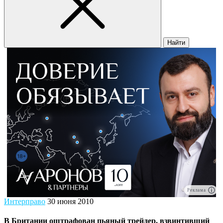
Найти
Реклама
Интерправо
30 июня 2010
В Британии оштрафован пьяный трейдер, взвинтивший