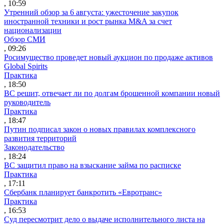
, 10:59
Утренний обзор за 6 августа: ужесточение закупок
иностранной техники и рост рынка M&A за счет
национализации
Обзор СМИ
, 09:26
Росимущество проведет новый аукцион по продаже активов
Global Spirits
Практика
, 18:50
ВС решит, отвечает ли по долгам брошенной компании новый
руководитель
Практика
, 18:47
Путин подписал закон о новых правилах комплексного
развития территорий
Законодательство
, 18:24
ВС защитил право на взыскание займа по расписке
Практика
, 17:11
Сбербанк планирует банкротить «Евротранс»
Практика
, 16:53
Суд пересмотрит дело о выдаче исполнительного листа на