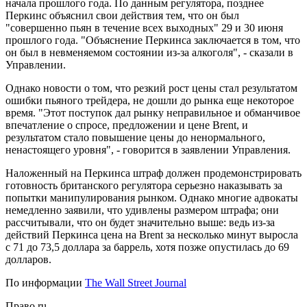
начала прошлого года. По данным регулятора, позднее
Перкинс объяснил свои действия тем, что он был
"совершенно пьян в течение всех выходных" 29 и 30 июня
прошлого года. "Объяснение Перкинса заключается в том, что
он был в невменяемом состоянии из-за алкоголя", - сказали в
Управлении.
Однако новости о том, что резкий рост цены стал результатом
ошибки пьяного трейдера, не дошли до рынка еще некоторое
время. "Этот поступок дал рынку неправильное и обманчивое
впечатление о спросе, предложении и цене Brent, и
результатом стало повышение цены до ненормального,
ненастоящего уровня", - говорится в заявлении Управления.
Наложенный на Перкинса штраф должен продемонстрировать
готовность британского регулятора серьезно наказывать за
попытки манипулирования рынком. Однако многие адвокаты
немедленно заявили, что удивлены размером штрафа; они
рассчитывали, что он будет значительно выше: ведь из-за
действий Перкинса цена на Brent за несколько минут выросла
с 71 до 73,5 доллара за баррель, хотя позже опустилась до 69
долларов.
По информации
The Wall Street Journal
Право.ru