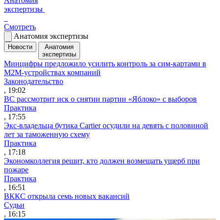
Анатомия
экспертизы
Смотреть
Анатомия экспертизы
Новости
Анатомия
экспертизы
Минцифры предложило усилить контроль за сим-картами в
M2M-устройствах компаний
Законодательство
, 19:02
ВС рассмотрит иск о снятии партии «Яблоко» с выборов
Практика
, 17:55
Экс-владельца бутика Cartier осудили на девять с половиной
лет за таможенную схему
Практика
, 17:18
Экономколлегия решит, кто должен возмещать ущерб при
пожаре
Практика
, 16:51
ВККС открыла семь новых вакансий
Судьи
, 16:15