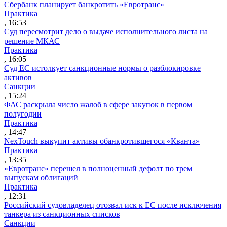
Сбербанк планирует банкротить «Евротранс»
Практика
, 16:53
Суд пересмотрит дело о выдаче исполнительного листа на
решение МКАС
Практика
, 16:05
Суд ЕС истолкует санкционные нормы о разблокировке
активов
Санкции
, 15:24
ФАС раскрыла число жалоб в сфере закупок в первом
полугодии
Практика
, 14:47
NexTouch выкупит активы обанкротившегося «Кванта»
Практика
, 13:35
«Евротранс» перешел в полноценный дефолт по трем
выпускам облигаций
Практика
, 12:31
Российский судовладелец отозвал иск к ЕС после исключения
танкера из санкционных списков
Санкции