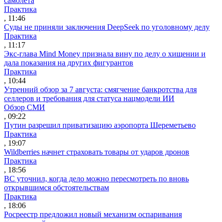
самолета
Практика
, 11:46
Суды не приняли заключения DeepSeek по уголовному делу
Практика
, 11:17
Экс-глава Mind Money признала вину по делу о хищении и
дала показания на других фигурантов
Практика
, 10:44
Утренний обзор за 7 августа: смягчение банкротства для
селлеров и требования для статуса нацмодели ИИ
Обзор СМИ
, 09:22
Путин разрешил приватизацию аэропорта Шереметьево
Практика
, 19:07
Wildberries начнет страховать товары от ударов дронов
Практика
, 18:56
ВС уточнил, когда дело можно пересмотреть по вновь
открывшимся обстоятельствам
Практика
, 18:06
Росреестр предложил новый механизм оспаривания