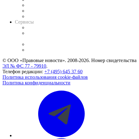
Информация о судах
RSS лента новостей
Вакансии для юристов
Сервисы
Справочно-правовая система
Casebook: мониторинг дел
и компаний
Caselook: поиск и анализ практики
CASE.ONE: управление юридической службой
© ООО «Правовые новости». 2008-2026.
Номер свидетельства
ЭЛ № ФС 77 - 79910
.
Телефон редакции:
+7 (495) 645 37 60
Политика использования cookie-файлов
Политика конфиденциальности