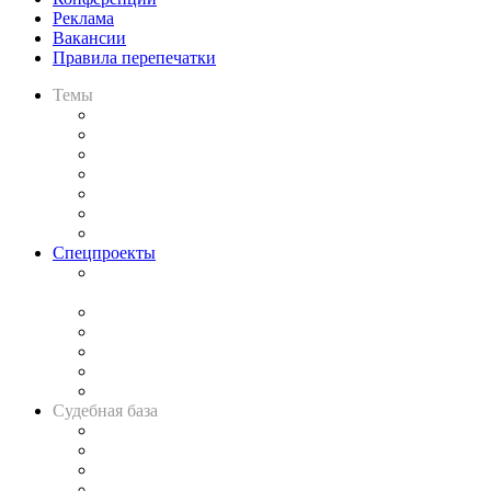
Реклама
Вакансии
Правила перепечатки
Темы
Практика
Законодательство
Процесс
Исследования
Рынок юридических услуг
Юридическое сообщество
Важнейшие правовые темы в прессе
Спецпроекты
Подкаст «В здравом уме
и твёрдой памяти»
Legal Design
Банкротная панорама
Советы для литигаторов
Сговоры на торгах
Авто
Судебная база
Картотека арбитражных дел
Решения арбитражных судов
Календарь рассмотрения арбитражных дел
Досье судей