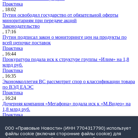
Практика
, 18:02
Путин освободил государство от обязательной оферты
миноритариям при передаче акций
Законодательство
, 17:16
Путин подписал закон о мониторинге цен на продукты по
всей цепочке поставок
Практика
, 16:44
Прокуратура подала иск к структуре группы «Илим» на 1,8
млрд руб.
Практика
, 16:35
Экономколлегия ВС рассмотрит спор о классификации товара
по ВЭД ЕАЭС
Практика
, 16:24
Дочерняя компания «Мегафона» подала иск к «М.Видео» на
1,8 млрд руб.
Практика
, 15:50
СИП проверит отмену патента на систему управления
ООО «Правовые Новости» (ИНН 7704317790) использует
устройствами после возражений «Яндекса»
файлы cookie (включая сторонние файлы cookie) для
Практика