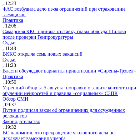
, 12:23
ФАС возбудила дело из-за ограничений при страховании
заемщиков
Практика
, 12:06
Самарская ККС приняла отставку главы облсуда Шилова
после проверки Генпрокуратуры
Судьи
, 11:48
ВККС открыла семь новых вакансий
Судьи
, 11:28
Власти обсуждают варианты приватизации «Сирены-Трэвел»
Практика
, 10:50
Утренний обзор за 5 августа: поправки о защите контента при
обучении нейросетей и правила «социальных» СЗПК
Обзор СМИ
, 09:37
Путин подписал закон об ограничениях для осужденных
релокантов
Законодательство
, 19:32
ВС напомнил, что прекращение уголовного дела не
исключает взыскания ущерба