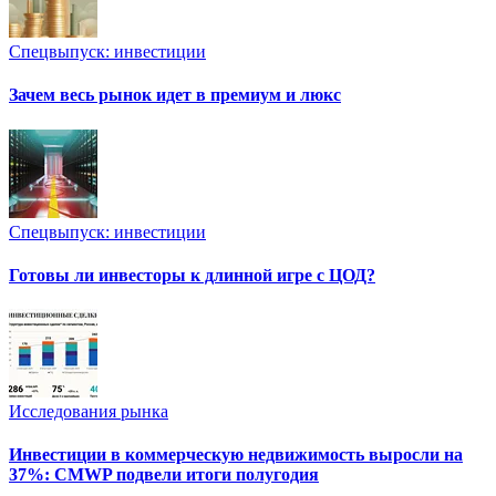
Спецвыпуск: инвестиции
Зачем весь рынок идет в премиум и люкс
Спецвыпуск: инвестиции
Готовы ли инвесторы к длинной игре с ЦОД?
Исследования рынка
Инвестиции в коммерческую недвижимость выросли на
37%: CMWP подвели итоги полугодия