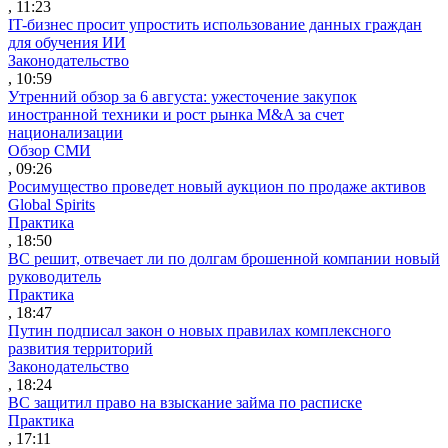
, 11:23
IT-бизнес просит упростить использование данных граждан
для обучения ИИ
Законодательство
, 10:59
Утренний обзор за 6 августа: ужесточение закупок
иностранной техники и рост рынка M&A за счет
национализации
Обзор СМИ
, 09:26
Росимущество проведет новый аукцион по продаже активов
Global Spirits
Практика
, 18:50
ВС решит, отвечает ли по долгам брошенной компании новый
руководитель
Практика
, 18:47
Путин подписал закон о новых правилах комплексного
развития территорий
Законодательство
, 18:24
ВС защитил право на взыскание займа по расписке
Практика
, 17:11