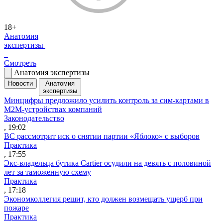
18+
Анатомия
экспертизы
Смотреть
Анатомия экспертизы
Новости
Анатомия
экспертизы
Минцифры предложило усилить контроль за сим-картами в
M2M-устройствах компаний
Законодательство
, 19:02
ВС рассмотрит иск о снятии партии «Яблоко» с выборов
Практика
, 17:55
Экс-владельца бутика Cartier осудили на девять с половиной
лет за таможенную схему
Практика
, 17:18
Экономколлегия решит, кто должен возмещать ущерб при
пожаре
Практика