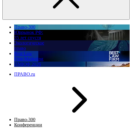
Право-300
Юррынок РФ:
35 лет спустя
Экологическое
право
Best Law
Firm Marketing
ПМЮФ 2026
ПРАВО.ru
Право-300
Конференции