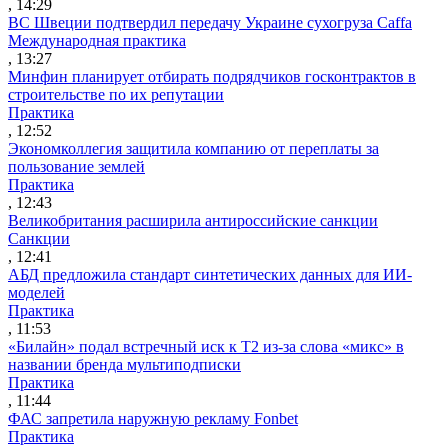
, 14:29
ВС Швеции подтвердил передачу Украине сухогруза Caffa
Международная практика
, 13:27
Минфин планирует отбирать подрядчиков госконтрактов в
строительстве по их репутации
Практика
, 12:52
Экономколлегия защитила компанию от переплаты за
пользование землей
Практика
, 12:43
Великобритания расширила антироссийские санкции
Санкции
, 12:41
АБД предложила стандарт синтетических данных для ИИ-
моделей
Практика
, 11:53
«Билайн» подал встречный иск к Т2 из-за слова «микс» в
названии бренда мультиподписки
Практика
, 11:44
ФАС запретила наружную рекламу Fonbet
Практика