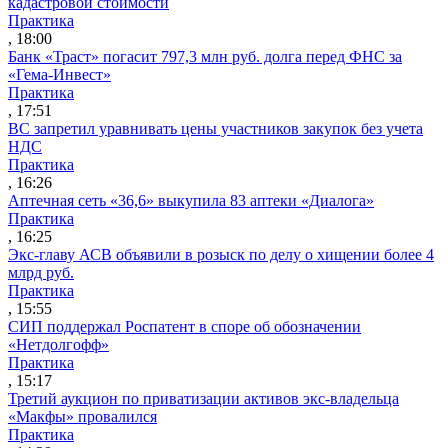
кадастровой стоимости
Практика
, 18:00
Банк «Траст» погасит 797,3 млн руб. долга перед ФНС за
«Гема-Инвест»
Практика
, 17:51
ВС запретил уравнивать цены участников закупок без учета
НДС
Практика
, 16:26
Аптечная сеть «36,6» выкупила 83 аптеки «Диалога»
Практика
, 16:25
Экс-главу АСВ объявили в розыск по делу о хищении более 4
млрд руб.
Практика
, 15:55
СИП поддержал Роспатент в споре об обозначении
«Нетдолгофф»
Практика
, 15:17
Третий аукцион по приватизации активов экс-владельца
«Макфы» провалился
Практика