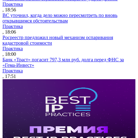
Практика
, 18:56
ВС уточнил, когда дело можно пересмотреть по вновь
открывшимся обстоятельствам
Практика
, 18:06
Росреестр предложил новый механизм оспаривания
кадастровой стоимости
Практика
, 18:00
Банк «Траст» погасит 797,3 млн руб. долга перед ФНС за
«Гема-Инвест»
Практика
, 17:51