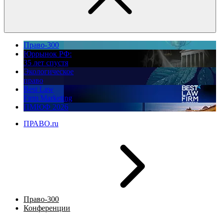
Право-300
Юррынок РФ:
35 лет спустя
Экологическое
право
Best Law
Firm Marketing
ПМЮФ 2026
ПРАВО.ru
Право-300
Конференции