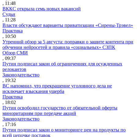
, 11:48
ВККС открыла семь новых вакансий
Судьи
, 11:28
Власти обсуждают варианты приватизации «Сирены-Трэвел»
Практика
, 10:50
Утренний обзор за 5 августа: поправки о защите контента при
обучении нейросетей и правила «социальных» СЗПК
Обзор СМИ
, 09:37
Путин подписал закон об ограничениях для осужденных
релокантов
Законодательство
, 19:32
ВС напомнил, что прекращение уголовного дела не
исключает взыскания ущерба
Практика
, 18:02
Путин освободил государство от обязательной оферты
миноритариям при передаче акций
Законодательство
, 17:16
Путин подписал закон о мониторинге цен на продукты по
всей цепочке поставок