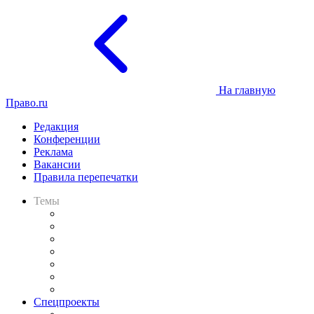
На главную
Право.ru
Редакция
Конференции
Реклама
Вакансии
Правила перепечатки
Темы
Практика
Законодательство
Процесс
Исследования
Рынок юридических услуг
Юридическое сообщество
Важнейшие правовые темы в прессе
Спецпроекты