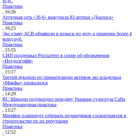
НДС
Практика
, 16:26
Аптечная сеть «36,6» выкупила 83 аптеки «Диалога»
Практика
, 16:25
Экс-главу АСВ объявили в розыск по делу о хищении более 4
млрд руб.
Практика
, 15:55
СИП поддержал Роспатент в споре об обозначении
«Нетдолгофф»
Практика
, 15:17
Третий аукцион по приватизации активов экс-владельца
«Макфы» провалился
Практика
, 14:29
ВС Швеции подтвердил передачу Украине сухогруза Caffa
Международная практика
, 13:27
Минфин планирует отбирать подрядчиков госконтрактов в
строительстве по их репутации
Практика
, 12:52