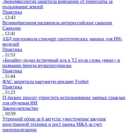
Экономколлегия защитила компанию от переплаты за
пользование землей
Практика
, 12:43
Великобритания расширила антироссийские санкции
Санкции
, 12:41
АБД предложила стандарт синтетических данных для ИИ-
моделей
Практика
, 11:53
«Билайн» подал встречный иск к Т2 из-за слова «микс» в
названии бренда мультиподписки
Практика
, 11:44
ФАС запретила наружную рекламу Fonbet
Практика
, 11:23
IT-бизнес просит упростить использование данных граждан
для обучения ИИ
Законодательство
, 10:59
Утренний обзор за 6 августа: ужесточение закупок
иностранной техники и рост рынка M&A за счет
национализации