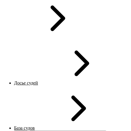
Досье судей
База судов