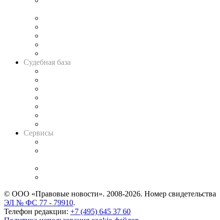
Подкаст «В здравом уме
и твёрдой памяти»
Legal Design
Банкротная панорама
Советы для литигаторов
Сговоры на торгах
Авто
Судебная база
Картотека арбитражных дел
Решения арбитражных судов
Календарь рассмотрения арбитражных дел
Досье судей
Информация о судах
RSS лента новостей
Вакансии для юристов
Сервисы
Справочно-правовая система
Casebook: мониторинг дел
и компаний
Caselook: поиск и анализ практики
CASE.ONE: управление юридической службой
© ООО «Правовые новости». 2008-2026.
Номер свидетельства
ЭЛ № ФС 77 - 79910
.
Телефон редакции:
+7 (495) 645 37 60