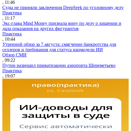
, 11:46
Суды не приняли заключения DeepSeek по уголовному делу
Практика
, 11:17
Экс-глава Mind Money признала вину по делу о хищении и
дала показания на других фигурантов
Практика
, 10:44
Утренний обзор за 7 августа: смягчение банкротства для
селлеров и требования для статуса нацмодели ИИ
Обзор СМИ
, 09:22
Путин разрешил приватизацию аэропорта Шереметьево
Практика
, 19:07