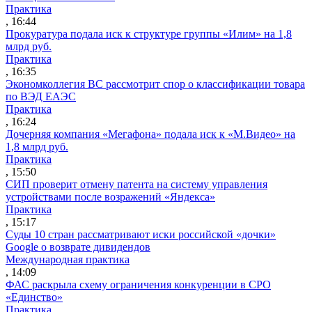
Практика
, 16:44
Прокуратура подала иск к структуре группы «Илим» на 1,8
млрд руб.
Практика
, 16:35
Экономколлегия ВС рассмотрит спор о классификации товара
по ВЭД ЕАЭС
Практика
, 16:24
Дочерняя компания «Мегафона» подала иск к «М.Видео» на
1,8 млрд руб.
Практика
, 15:50
СИП проверит отмену патента на систему управления
устройствами после возражений «Яндекса»
Практика
, 15:17
Суды 10 стран рассматривают иски российской «дочки»
Google о возврате дивидендов
Международная практика
, 14:09
ФАС раскрыла схему ограничения конкуренции в СРО
«Единство»
Практика