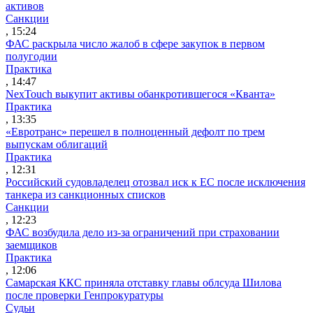
активов
Санкции
, 15:24
ФАС раскрыла число жалоб в сфере закупок в первом
полугодии
Практика
, 14:47
NexTouch выкупит активы обанкротившегося «Кванта»
Практика
, 13:35
«Евротранс» перешел в полноценный дефолт по трем
выпускам облигаций
Практика
, 12:31
Российский судовладелец отозвал иск к ЕС после исключения
танкера из санкционных списков
Санкции
, 12:23
ФАС возбудила дело из-за ограничений при страховании
заемщиков
Практика
, 12:06
Самарская ККС приняла отставку главы облсуда Шилова
после проверки Генпрокуратуры
Судьи