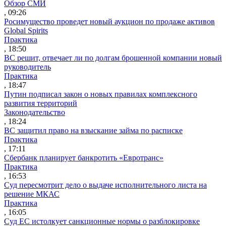
Обзор СМИ
, 09:26
Росимущество проведет новый аукцион по продаже активов
Global Spirits
Практика
, 18:50
ВС решит, отвечает ли по долгам брошенной компании новый
руководитель
Практика
, 18:47
Путин подписал закон о новых правилах комплексного
развития территорий
Законодательство
, 18:24
ВС защитил право на взыскание займа по расписке
Практика
, 17:11
Сбербанк планирует банкротить «Евротранс»
Практика
, 16:53
Суд пересмотрит дело о выдаче исполнительного листа на
решение МКАС
Практика
, 16:05
Суд ЕС истолкует санкционные нормы о разблокировке