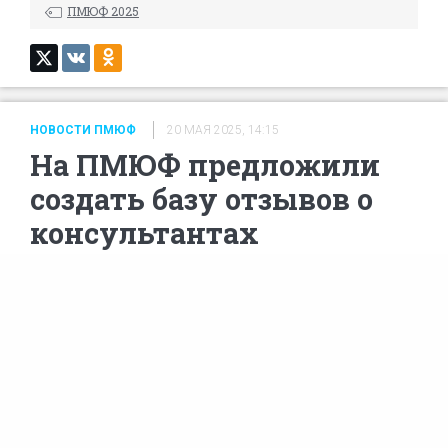
ПМЮФ 2025
НОВОСТИ ПМЮФ
20 МАЯ 2025, 14:15
На ПМЮФ предложили
создать базу отзывов о
консультантах
При выборе консалтинговых компаний
корпорпоративные юристы в первую
очередь смотрят на опыт работы или
спрашивают коллег. По мнению юристов,
на основании единой системы с отзывами
о консультантах можно создавать
рейтинги и рассказывать о негативном