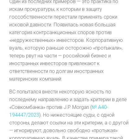
Один из последних примеров — это практика по
искам прокуратуры, к которым в защиту
госсобственности перестали применять сроки
исковой давности. Появилась новая большая
категория контрсанкционных споров против
«недружественных» инвесторов. Корпоративную
вуаль, которую раньше осторожно «протыкали»,
теперь рвут на части — российский бизнес и
иностранных инвесторов привлекают к
ответственности по долгам иностранных
материнских компаний.
ВС попытался внести некоторую ясность по
последнему направлению и задать критерии в деле
«Совкомбанка» против J.P. Morgan (
№ А40-
194447/2023
). Но нижестоящие суды, с одной
стороны, делают ссылки на эти критерии, а с другой
— игнорируют, довольно свободно «протыкая»
корпоративную вуаль. В качестве примера такой