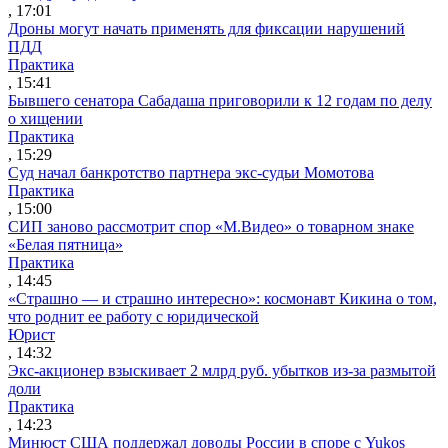
, 17:01
Дроны могут начать применять для фиксации нарушений
ПДД
Практика
, 15:41
Бывшего сенатора Сабадаша приговорили к 12 годам по делу
о хищении
Практика
, 15:29
Суд начал банкротство партнера экс-судьи Момотова
Практика
, 15:00
СИП заново рассмотрит спор «М.Видео» о товарном знаке
«Белая пятница»
Практика
, 14:45
«Страшно — и страшно интересно»: космонавт Кикина о том,
что роднит ее работу с юридической
Юрист
, 14:32
Экс-акционер взыскивает 2 млрд руб. убытков из-за размытой
доли
Практика
, 14:23
Минюст США поддержал доводы России в споре с Yukos