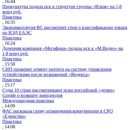
, 16:44
Прокуратура подала иск к структуре группы «Илим» на 1,8
млрд руб.
Практика
, 16:35
Экономколлегия ВС рассмотрит спор о классификации товара
по ВЭД ЕАЭС
Практика
, 16:24
Дочерняя компания «Мегафона» подала иск к «М.Видео» на
1,8 млрд руб.
Практика
, 15:50
СИП проверит отмену патента на систему управления
устройствами после возражений «Яндекса»
Практика
, 15:17
Суды 10 стран рассматривают иски российской «дочки»
Google о возврате дивидендов
Международная практика
, 14:09
ФАС раскрыла схему ограничения конкуренции в СРО
«Единство»
Практика
, 14:08