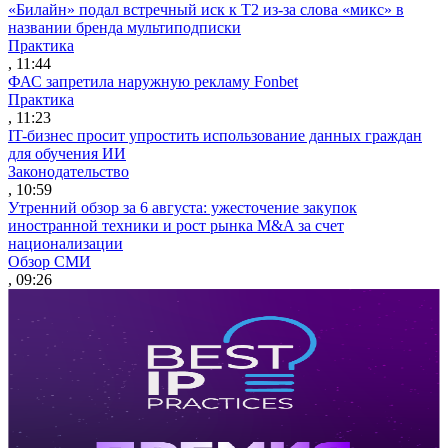
«Билайн» подал встречный иск к Т2 из-за слова «микс» в
названии бренда мультиподписки
Практика
, 11:44
ФАС запретила наружную рекламу Fonbet
Практика
, 11:23
IT-бизнес просит упростить использование данных граждан
для обучения ИИ
Законодательство
, 10:59
Утренний обзор за 6 августа: ужесточение закупок
иностранной техники и рост рынка M&A за счет
национализации
Обзор СМИ
, 09:26