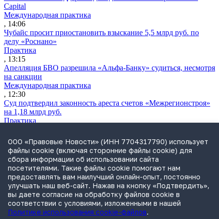
Capital
Международная практика
, 14:06
Чубайс просит приостановить взыскание 5,5 млрд руб. по
делу «Роснано»
Практика
, 13:15
Апелляция БВО разрешила «Альфа-Банку» судиться, несмотря
на санкции
Международная практика
, 12:30
Суд подтвердил законность ареста счетов «Межрегионстроя»
на 1,18 млрд руб.
Практика
, 12:04
ВС разрешил сдавать жилые дома как гостевые без изменения
ООО «Правовые Новости» (ИНН 7704317790) использует
назначения участка
файлы cookie (включая сторонние файлы cookie) для
Практика
сбора информации об использовании сайта
, 11:06
посетителями. Такие файлы cookie помогают нам
Утренний обзор за 3 августа: блокировка массовых звонков
предоставлять вам наилучший онлайн-опыт, постоянно
без маркировки и доначисление налогов из-за инвестльгот
улучшать наш веб-сайт. Нажав на кнопку «Подтвердить»,
Обзор СМИ
вы даете согласие на обработку файлов cookie в
, 09:06
соответствии с условиями, изложенными в нашей
Политике использования cookie-файлов
.