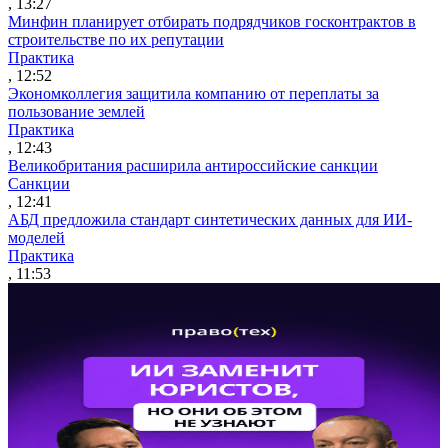
, 13:27
Минфин планирует отбирать подрядчиков госконтрактов в
строительстве по их репутации
Практика
, 12:52
Экономколлегия защитила компанию от переплаты за
пользование землей
Практика
, 12:43
Великобритания расширила антироссийские санкции
Санкции
, 12:41
АБД предложила стандарт синтетических данных для ИИ-
моделей
Практика
, 11:53