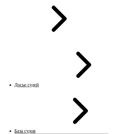
Досье судей
База судов