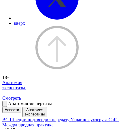
вверх
18+
Анатомия
экспертизы
Смотреть
Анатомия экспертизы
Новости
Анатомия
экспертизы
ВС Швеции подтвердил передачу Украине сухогруза Caffa
Международная практика