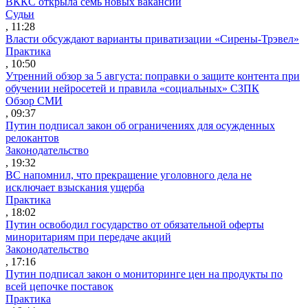
ВККС открыла семь новых вакансий
Судьи
, 11:28
Власти обсуждают варианты приватизации «Сирены-Трэвел»
Практика
, 10:50
Утренний обзор за 5 августа: поправки о защите контента при
обучении нейросетей и правила «социальных» СЗПК
Обзор СМИ
, 09:37
Путин подписал закон об ограничениях для осужденных
релокантов
Законодательство
, 19:32
ВС напомнил, что прекращение уголовного дела не
исключает взыскания ущерба
Практика
, 18:02
Путин освободил государство от обязательной оферты
миноритариям при передаче акций
Законодательство
, 17:16
Путин подписал закон о мониторинге цен на продукты по
всей цепочке поставок
Практика