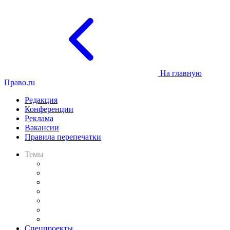
На главную
Право.ru
Редакция
Конференции
Реклама
Вакансии
Правила перепечатки
Темы
Практика
Законодательство
Процесс
Исследования
Рынок юридических услуг
Юридическое сообщество
Важнейшие правовые темы в прессе
Спецпроекты