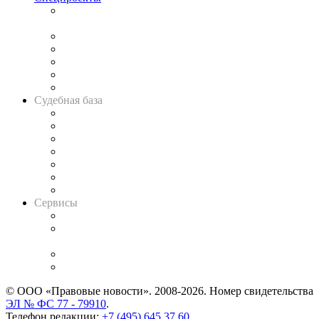
Подкаст «В здравом уме
и твёрдой памяти»
Legal Design
Банкротная панорама
Советы для литигаторов
Сговоры на торгах
Авто
Судебная база
Картотека арбитражных дел
Решения арбитражных судов
Календарь рассмотрения арбитражных дел
Досье судей
Информация о судах
RSS лента новостей
Вакансии для юристов
Сервисы
Справочно-правовая система
Casebook: мониторинг дел
и компаний
Caselook: поиск и анализ практики
CASE.ONE: управление юридической службой
© ООО «Правовые новости». 2008-2026.
Номер свидетельства
ЭЛ № ФС 77 - 79910
.
Телефон редакции:
+7 (495) 645 37 60