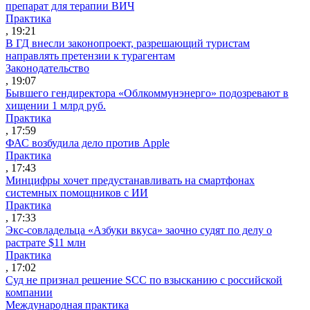
препарат для терапии ВИЧ
Практика
, 19:21
В ГД внесли законопроект, разрешающий туристам
направлять претензии к турагентам
Законодательство
, 19:07
Бывшего гендиректора «Облкоммунэнерго» подозревают в
хищении 1 млрд руб.
Практика
, 17:59
ФАС возбудила дело против Apple
Практика
, 17:43
Минцифры хочет предустанавливать на смартфонах
системных помощников с ИИ
Практика
, 17:33
Экс-совладельца «Азбуки вкуса» заочно судят по делу о
растрате $11 млн
Практика
, 17:02
Суд не признал решение SCC по взысканию с российской
компании
Международная практика