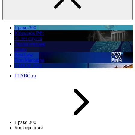
Право-300
Юррынок РФ:
35 лет спустя
Экологическое
право
Best Law
Firm Marketing
ПМЮФ 2026
ПРАВО.ru
Право-300
Конференции