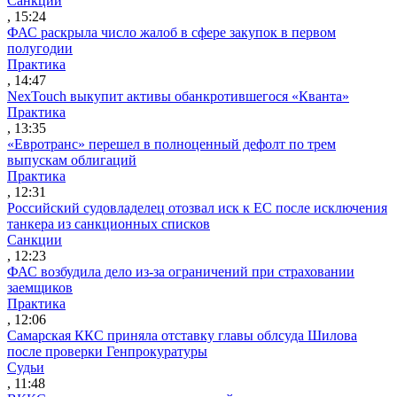
Санкции
, 15:24
ФАС раскрыла число жалоб в сфере закупок в первом
полугодии
Практика
, 14:47
NexTouch выкупит активы обанкротившегося «Кванта»
Практика
, 13:35
«Евротранс» перешел в полноценный дефолт по трем
выпускам облигаций
Практика
, 12:31
Российский судовладелец отозвал иск к ЕС после исключения
танкера из санкционных списков
Санкции
, 12:23
ФАС возбудила дело из-за ограничений при страховании
заемщиков
Практика
, 12:06
Самарская ККС приняла отставку главы облсуда Шилова
после проверки Генпрокуратуры
Судьи
, 11:48