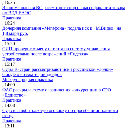
, 16:35
Экономколлегия ВС рассмотрит спор о классификации товара
по ВЭД ЕАЭС
Практика
, 16:24
Дочерняя компания «Мегафона» подала иск к «М.Видео» на
1,8 млрд руб.
Практика
, 15:50
СИП проверит отмену патента на систему управления
устройствами после возражений «Яндекса»
Практика
, 15:17
Суды 10 стран рассматривают иски российской «дочки»
Google о возврате дивидендов
Международная практика
, 14:09
ФАС раскрыла схему ограничения конкуренции в СРО
«Единство»
Практика
, 14:08
Суд снял арбитражную оговорку по просьбе иностранного
истца
Практика
, 13:11