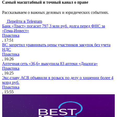
Cамый масштабный и точный канал о праве
Рассказываем о важных деловых и юридических событиях.
Перейти в Telegram
Банк «Траст» погасит 797,3 млн руб. долга перед ФНС за
«Гема-Инвест»
Практика
, 17:51
ВС запретил уравнивать цены участников закупок без учета
НДС
Практика
, 16:26
Аптечная сеть «36,6» выкупила 83 аптеки «Диалога»
Практика
, 16:25
Экс-главу АСВ объявили в розыск по делу о хищении более 4
млрд руб.
Практика
, 15:55