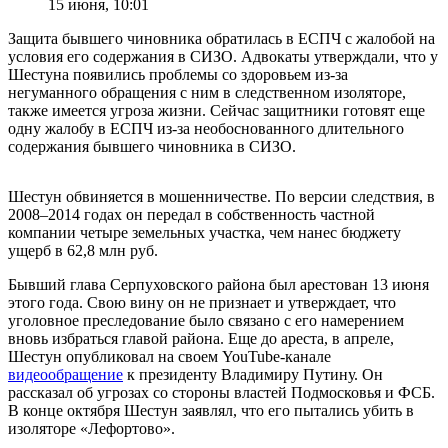
15 июня, 10:01
Защита бывшего чиновника обратилась в ЕСПЧ с жалобой на
условия его содержания в СИЗО. Адвокаты утверждали, что у
Шестуна появились проблемы со здоровьем из-за
негуманного обращения с ним в следственном изоляторе,
также имеется угроза жизни. Сейчас защитники готовят еще
одну жалобу в ЕСПЧ из-за необоснованного длительного
содержания бывшего чиновника в СИЗО.
Шестун обвиняется в мошенничестве. По версии следствия, в
2008–2014 годах он передал в собственность частной
компании четыре земельных участка, чем нанес бюджету
ущерб в 62,8 млн руб.
Бывший глава Серпуховского района был арестован 13 июня
этого года. Свою вину он не признает и утверждает, что
уголовное преследование было связано с его намерением
вновь избраться главой района. Еще до ареста, в апреле,
Шестун опубликовал на своем YouTube-канале
видеообращение
к президенту Владимиру Путину. Он
рассказал об угрозах со стороны властей Подмосковья и ФСБ.
В конце октября Шестун заявлял, что его пытались убить в
изоляторе «Лефортово».