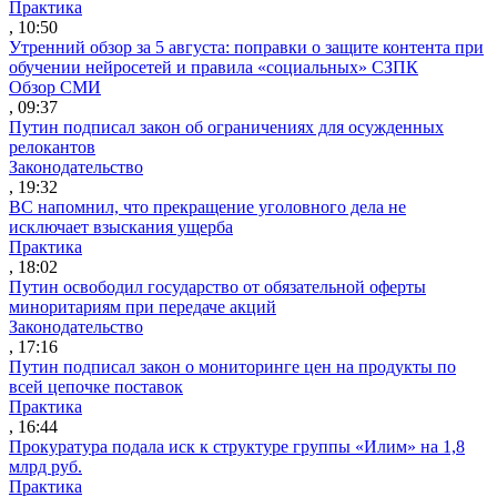
Практика
, 10:50
Утренний обзор за 5 августа: поправки о защите контента при
обучении нейросетей и правила «социальных» СЗПК
Обзор СМИ
, 09:37
Путин подписал закон об ограничениях для осужденных
релокантов
Законодательство
, 19:32
ВС напомнил, что прекращение уголовного дела не
исключает взыскания ущерба
Практика
, 18:02
Путин освободил государство от обязательной оферты
миноритариям при передаче акций
Законодательство
, 17:16
Путин подписал закон о мониторинге цен на продукты по
всей цепочке поставок
Практика
, 16:44
Прокуратура подала иск к структуре группы «Илим» на 1,8
млрд руб.
Практика