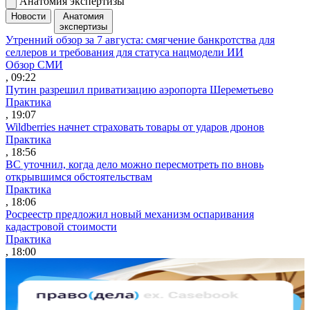
Анатомия экспертизы
Новости
Анатомия
экспертизы
Утренний обзор за 7 августа: смягчение банкротства для
селлеров и требования для статуса нацмодели ИИ
Обзор СМИ
, 09:22
Путин разрешил приватизацию аэропорта Шереметьево
Практика
, 19:07
Wildberries начнет страховать товары от ударов дронов
Практика
, 18:56
ВС уточнил, когда дело можно пересмотреть по вновь
открывшимся обстоятельствам
Практика
, 18:06
Росреестр предложил новый механизм оспаривания
кадастровой стоимости
Практика
, 18:00