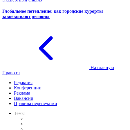
Глобальное потепление: как городские курорты
завоёвывают регионы
На главную
Право.ru
Редакция
Конференции
Реклама
Вакансии
Правила перепечатки
Темы
Практика
Законодательство
Процесс