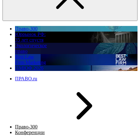
Право-300
Юррынок РФ:
35 лет спустя
Экологическое
право
Best Law
Firm Marketing
ПМЮФ 2026
ПРАВО.ru
Право-300
Конференции