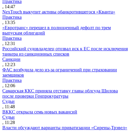
Практика
, 14:47
NexTouch выкупит активы обанкротившегося «Кванта»
Практика
, 13:35
«Евротранс» перешел в полноценный дефолт по трем
выпускам облигаций
Практика
, 12:31
Российский судовладелец отозвал иск к ЕС после исключения
танкера из санкционных списков
Санкции
, 12:23
ФАС возбудила дело из-за ограничений при страховании
заемщиков
Практика
, 12:06
Самарская ККС приняла отставку главы облсуда Шилова
после проверки Генпрокуратуры
Судьи
, 11:48
ВККС открыла семь новых вакансий
Судьи
, 11:28
Власти обсуждают варианты приватизации «Сирены-Трэвел»