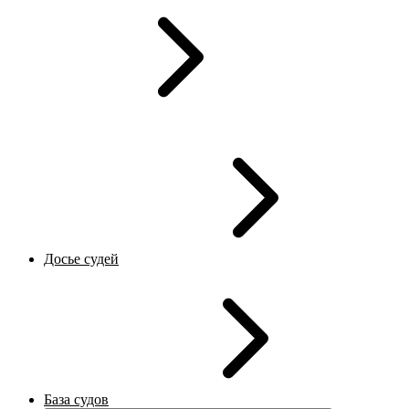
Досье судей
База судов