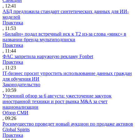
Санкции
, 12:41
АБД предложила стандарт синтетических данных для ИИ-
моделей
Практика
, 11:53
«Билайн» подал встречный иск к Т2 из-за слова «микс» в
названии бренда мультиподписки
Практика
, 11:44
ФАС запретила наружную рекламу Fonbet
Практика
, 11:23
IT-бизнес просит упростить использование данных граждан
для обучения ИИ
Законодательство
, 10:59
Утренний обзор за 6 августа: ужесточение закупок
иностранной техники и рост рынка M&A за счет
национализации
Обзор СМИ
, 09:26
Росимущество проведет новый аукцион по продаже активов
Global Spirits
Практика