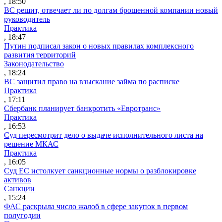
, 18:50
ВС решит, отвечает ли по долгам брошенной компании новый
руководитель
Практика
, 18:47
Путин подписал закон о новых правилах комплексного
развития территорий
Законодательство
, 18:24
ВС защитил право на взыскание займа по расписке
Практика
, 17:11
Сбербанк планирует банкротить «Евротранс»
Практика
, 16:53
Суд пересмотрит дело о выдаче исполнительного листа на
решение МКАС
Практика
, 16:05
Суд ЕС истолкует санкционные нормы о разблокировке
активов
Санкции
, 15:24
ФАС раскрыла число жалоб в сфере закупок в первом
полугодии