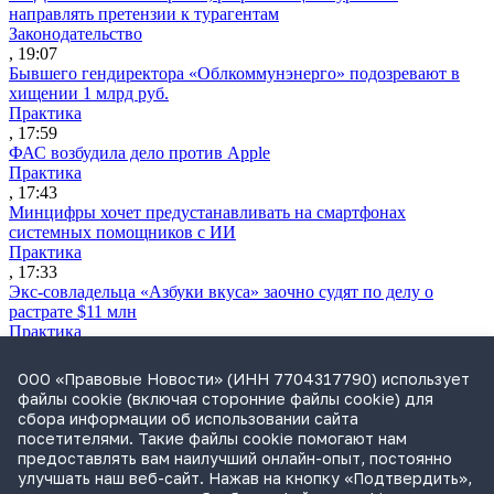
направлять претензии к турагентам
Законодательство
, 19:07
Бывшего гендиректора «Облкоммунэнерго» подозревают в
хищении 1 млрд руб.
Практика
, 17:59
ФАС возбудила дело против Apple
Практика
, 17:43
Минцифры хочет предустанавливать на смартфонах
системных помощников с ИИ
Практика
, 17:33
Экс-совладельца «Азбуки вкуса» заочно судят по делу о
растрате $11 млн
Практика
, 17:02
Суд не признал решение SCC по взысканию с российской
ООО «Правовые Новости» (ИНН 7704317790) использует
компании
файлы cookie (включая сторонние файлы cookie) для
Международная практика
сбора информации об использовании сайта
, 17:01
посетителями. Такие файлы cookie помогают нам
Дроны могут начать применять для фиксации нарушений
предоставлять вам наилучший онлайн-опыт, постоянно
ПДД
улучшать наш веб-сайт. Нажав на кнопку «Подтвердить»,
Практика