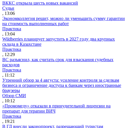
ВККС открыла шесть новых вакансий
Судьи
, 13:06
Экономколлегия решит, можно ли уменьшить сумму гарантии
на стоимость выполненных работ
Практика
, 13:04
Wildberries планирует запустить в 2027 году два крупных
склада в Казахстане
Практика
, 12:29
ВС разъяснил, как считать срок для взыскания судебных
расходов
Практика
, 11:12
Утренний обзор за 4 августа: усиление контроля за сделкам
бизнеса и ограничение доступа к банкам через иностранные
браузеры
Обзор СМИ
, 10:12
«Промомеду» отказали в принудительной лицензии на
препарат для терапии ВИЧ
Практика
, 19:21
В ГД внесли законопроект, разрешающий туристам