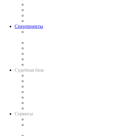
Исследования
Рынок юридических услуг
Юридическое сообщество
Важнейшие правовые темы в прессе
Спецпроекты
Подкаст «В здравом уме
и твёрдой памяти»
Legal Design
Банкротная панорама
Советы для литигаторов
Сговоры на торгах
Авто
Судебная база
Картотека арбитражных дел
Решения арбитражных судов
Календарь рассмотрения арбитражных дел
Досье судей
Информация о судах
RSS лента новостей
Вакансии для юристов
Сервисы
Справочно-правовая система
Casebook: мониторинг дел
и компаний
Caselook: поиск и анализ практики