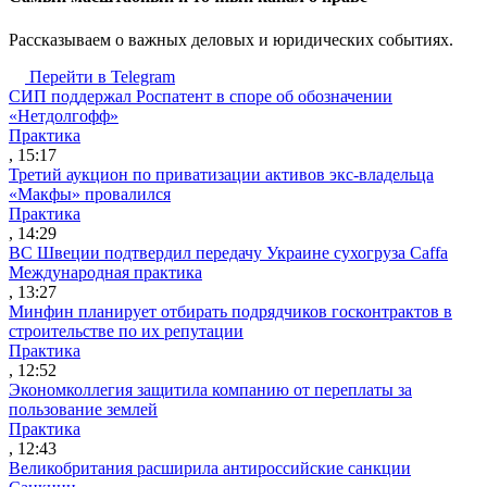
Рассказываем о важных деловых и юридических событиях.
Перейти в Telegram
СИП поддержал Роспатент в споре об обозначении
«Нетдолгофф»
Практика
, 15:17
Третий аукцион по приватизации активов экс-владельца
«Макфы» провалился
Практика
, 14:29
ВС Швеции подтвердил передачу Украине сухогруза Caffa
Международная практика
, 13:27
Минфин планирует отбирать подрядчиков госконтрактов в
строительстве по их репутации
Практика
, 12:52
Экономколлегия защитила компанию от переплаты за
пользование землей
Практика
, 12:43
Великобритания расширила антироссийские санкции