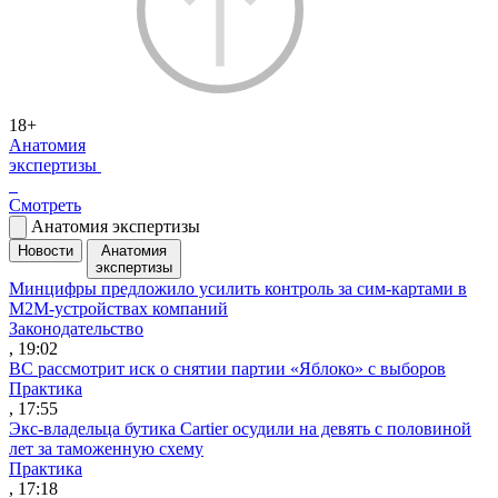
18+
Анатомия
экспертизы
Смотреть
Анатомия экспертизы
Новости
Анатомия
экспертизы
Минцифры предложило усилить контроль за сим-картами в
M2M-устройствах компаний
Законодательство
, 19:02
ВС рассмотрит иск о снятии партии «Яблоко» с выборов
Практика
, 17:55
Экс-владельца бутика Cartier осудили на девять с половиной
лет за таможенную схему
Практика
, 17:18