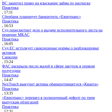
ВС защитил право на взыскание займа по расписке
Практика
, 17:11
Сбербанк планирует банкротить «Евротранс»
Практика
, 16:53
Суд пересмотрит дело о выдаче исполнительного листа на
решение МКАС
Практика
, 16:05
Суд ЕС истолкует санкционные нормы о разблокировке
активов
Санкции
, 15:24
ФАС раскрыла число жалоб в сфере закупок в первом
полугодии
Практика
, 14:47
NexTouch выкупит активы обанкротившегося «Кванта»
Практика
, 13:35
«Евротранс» перешел в полноценный дефолт по трем
выпускам облигаций
Практика
, 12:31