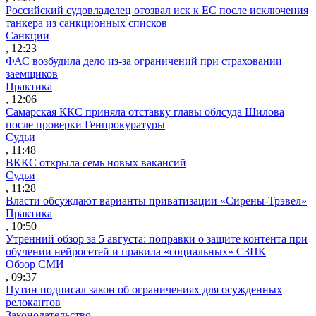
Российский судовладелец отозвал иск к ЕС после исключения
танкера из санкционных списков
Санкции
, 12:23
ФАС возбудила дело из-за ограничений при страховании
заемщиков
Практика
, 12:06
Самарская ККС приняла отставку главы облсуда Шилова
после проверки Генпрокуратуры
Судьи
, 11:48
ВККС открыла семь новых вакансий
Судьи
, 11:28
Власти обсуждают варианты приватизации «Сирены-Трэвел»
Практика
, 10:50
Утренний обзор за 5 августа: поправки о защите контента при
обучении нейросетей и правила «социальных» СЗПК
Обзор СМИ
, 09:37
Путин подписал закон об ограничениях для осужденных
релокантов
Законодательство