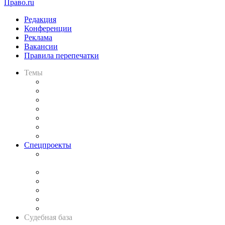
Право.ru
Редакция
Конференции
Реклама
Вакансии
Правила перепечатки
Темы
Практика
Законодательство
Процесс
Исследования
Рынок юридических услуг
Юридическое сообщество
Важнейшие правовые темы в прессе
Спецпроекты
Подкаст «В здравом уме
и твёрдой памяти»
Legal Design
Банкротная панорама
Советы для литигаторов
Сговоры на торгах
Авто
Судебная база