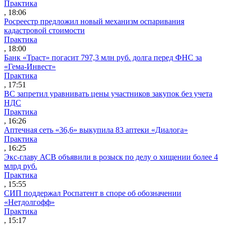
Практика
, 18:06
Росреестр предложил новый механизм оспаривания
кадастровой стоимости
Практика
, 18:00
Банк «Траст» погасит 797,3 млн руб. долга перед ФНС за
«Гема-Инвест»
Практика
, 17:51
ВС запретил уравнивать цены участников закупок без учета
НДС
Практика
, 16:26
Аптечная сеть «36,6» выкупила 83 аптеки «Диалога»
Практика
, 16:25
Экс-главу АСВ объявили в розыск по делу о хищении более 4
млрд руб.
Практика
, 15:55
СИП поддержал Роспатент в споре об обозначении
«Нетдолгофф»
Практика
, 15:17