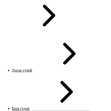
Досье судей
База судов