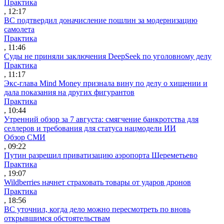
Практика
, 12:17
ВС подтвердил доначисление пошлин за модернизацию
самолета
Практика
, 11:46
Суды не приняли заключения DeepSeek по уголовному делу
Практика
, 11:17
Экс-глава Mind Money признала вину по делу о хищении и
дала показания на других фигурантов
Практика
, 10:44
Утренний обзор за 7 августа: смягчение банкротства для
селлеров и требования для статуса нацмодели ИИ
Обзор СМИ
, 09:22
Путин разрешил приватизацию аэропорта Шереметьево
Практика
, 19:07
Wildberries начнет страховать товары от ударов дронов
Практика
, 18:56
ВС уточнил, когда дело можно пересмотреть по вновь
открывшимся обстоятельствам