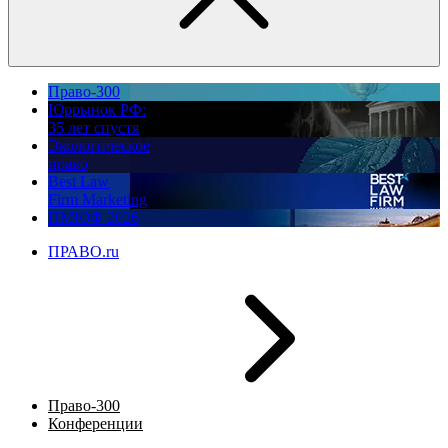
Право-300
Юррынок РФ:
35 лет спустя
Экологическое
право
Best Law
Firm Marketing
ПМЮФ 2026
ПРАВО.ru
Право-300
Конференции