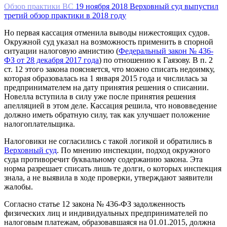
Обзор практики ВС
19 ноября 2018
Верховный суд выпустил
третий обзор практики в 2018 году
Но первая кассация отменила выводы нижестоящих судов.
Окружной суд указал на возможность применить в спорной
ситуации налоговую амнистию (
Федеральный закон № 436-
ФЗ от 28 декабря 2017 года
) по отношению к Гаязову. В п. 2
ст. 12 этого закона поясняется, что можно списать недоимку,
которая образовалась на 1 января 2015 года и числилась за
предпринимателем на дату принятия решения о списании.
Новелла вступила в силу уже после принятия решения
апелляцией в этом деле. Кассация решила, что нововведение
должно иметь обратную силу, так как улучшает положение
налогоплательщика.
Налоговики не согласились с такой логикой и обратились в
Верховный суд
. По мнению инспекции, подход окружного
суда противоречит буквальному содержанию закона. Эта
норма разрешает списать лишь те долги, о которых инспекция
знала, а не выявила в ходе проверки, утверждают заявители
жалобы.
Согласно статье 12 закона № 436-ФЗ задолженность
физических лиц и индивидуальных предпринимателей по
налоговым платежам, образовавшаяся на 01.01.2015, должна