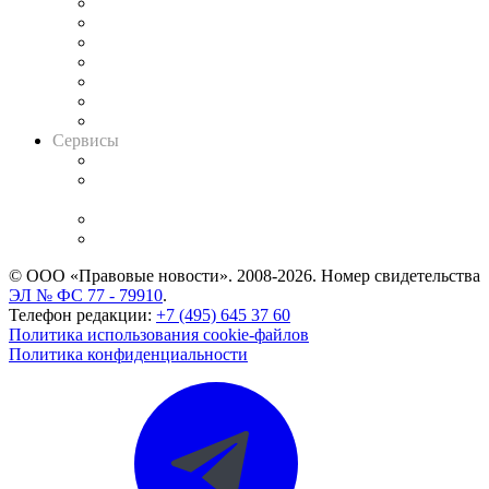
Картотека арбитражных дел
Решения арбитражных судов
Календарь рассмотрения арбитражных дел
Досье судей
Информация о судах
RSS лента новостей
Вакансии для юристов
Сервисы
Справочно-правовая система
Casebook: мониторинг дел
и компаний
Caselook: поиск и анализ практики
CASE.ONE: управление юридической службой
© ООО «Правовые новости». 2008-2026.
Номер свидетельства
ЭЛ № ФС 77 - 79910
.
Телефон редакции:
+7 (495) 645 37 60
Политика использования cookie-файлов
Политика конфиденциальности