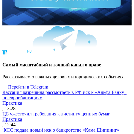
Cамый масштабный и точный канал о праве
Рассказываем о важных деловых и юридических событиях.
Перейти в Telegram
Кассация разрешила рассмотреть в РФ иск к «Альфа-Банку»
по еврооблигациям
Практика
, 13:28
ЦБ ужесточил требования к листингу ценных бумаг
Практика
, 12:44
ФНС подала новый иск о банкротстве «Кама Шиппинг»