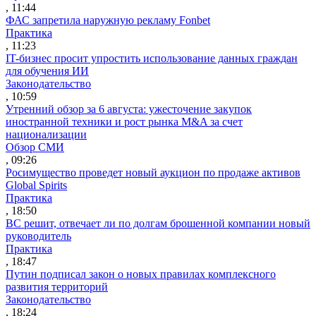
, 11:44
ФАС запретила наружную рекламу Fonbet
Практика
, 11:23
IT-бизнес просит упростить использование данных граждан
для обучения ИИ
Законодательство
, 10:59
Утренний обзор за 6 августа: ужесточение закупок
иностранной техники и рост рынка M&A за счет
национализации
Обзор СМИ
, 09:26
Росимущество проведет новый аукцион по продаже активов
Global Spirits
Практика
, 18:50
ВС решит, отвечает ли по долгам брошенной компании новый
руководитель
Практика
, 18:47
Путин подписал закон о новых правилах комплексного
развития территорий
Законодательство
, 18:24