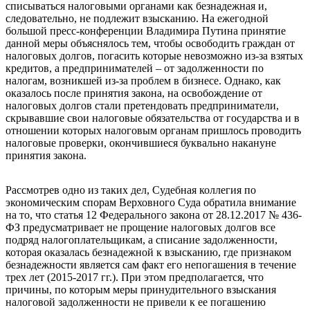
списываться налоговыми органами как безнадежная и,
следовательно, не подлежит взысканию. На ежегодной
большой пресс-конференции Владимира Путина принятие
данной меры объяснялось тем, чтобы освободить граждан от
налоговых долгов, погасить которые невозможно из-за взятых
кредитов, а предпринимателей – от задолженности по
налогам, возникшей из-за проблем в бизнесе. Однако, как
оказалось после принятия закона, на освобождение от
налоговых долгов стали претендовать предприниматели,
скрывавшие свои налоговые обязательства от государства и в
отношении которых налоговым органам пришлось проводить
налоговые проверки, окончившиеся буквально накануне
принятия закона.
Рассмотрев одно из таких дел, Судебная коллегия по
экономическим спорам Верховного Суда обратила внимание
на то, что статья 12 Федерального закона от 28.12.2017 № 436-
ФЗ предусматривает не прощение налоговых долгов все
подряд налогоплательщикам, а списание задолженности,
которая оказалась безнадежной к взысканию, где признаком
безнадежности является сам факт его непогашения в течение
трех лет (2015-2017 гг.). При этом предполагается, что
причины, по которым меры принудительного взыскания
налоговой задолженности не привели к ее погашению