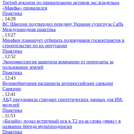
Третий аукцион по приватизации активов экс-владельца
«Макфы» провалился
Практика
, 14:29
ВС Швеции подтвердил передачу Украине сухогруза Caffa
Международная практика
, 13:27
Минфин планирует отбирать подрядчиков госконтрактов в
строительстве по их репутации
Практика
, 12:52
Экономколлегия защитила компанию от переплаты за
пользование землей
Практика
, 12:43
Великобритания расширила антироссийские санкции
Санкции
, 12:41
АБД предложила стандарт синтетических данных для ИИ-
моделей
Практика
, 11:53
«Билайн» подал встречный иск к Т2 из-за слова «микс» в
названии бренда мультиподписки
Практика