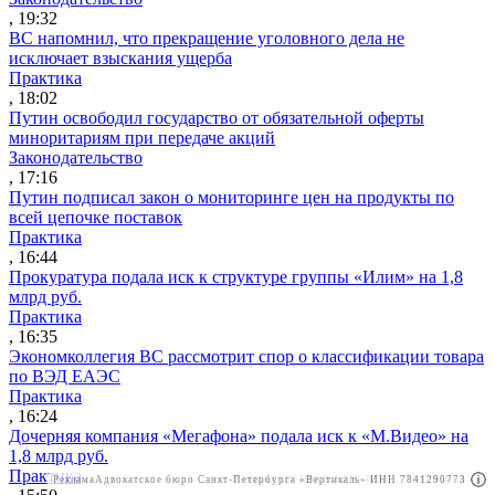
, 19:32
ВС напомнил, что прекращение уголовного дела не
исключает взыскания ущерба
Практика
, 18:02
Путин освободил государство от обязательной оферты
миноритариям при передаче акций
Законодательство
, 17:16
Путин подписал закон о мониторинге цен на продукты по
всей цепочке поставок
Практика
, 16:44
Прокуратура подала иск к структуре группы «Илим» на 1,8
млрд руб.
Практика
, 16:35
Экономколлегия ВС рассмотрит спор о классификации товара
по ВЭД ЕАЭС
Практика
, 16:24
Дочерняя компания «Мегафона» подала иск к «М.Видео» на
1,8 млрд руб.
Практика
Реклама
Адвокатское бюро Санкт-Петербурга «Вертикаль» ИНН 7841290773
Реклама
АО"ПРАВО.РУ" ИНН: 7708095468