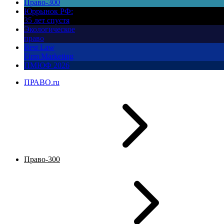
Право-300
Юррынок РФ:
35 лет спустя
Экологическое
право
Best Law
Firm Marketing
ПМЮФ 2026
ПРАВО.ru
Право-300