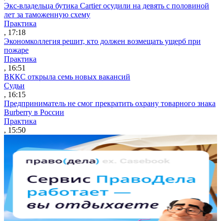
Экс-владельца бутика Cartier осудили на девять с половиной
лет за таможенную схему
Практика
, 17:18
Экономколлегия решит, кто должен возмещать ущерб при
пожаре
Практика
, 16:51
ВККС открыла семь новых вакансий
Судьи
, 16:15
Предприниматель не смог прекратить охрану товарного знака
Burberry в России
Практика
, 15:50