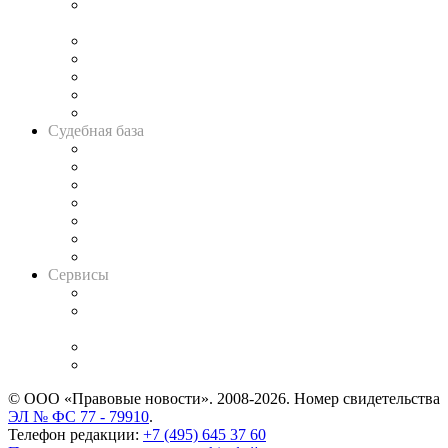
Подкаст «В здравом уме
и твёрдой памяти»
Legal Design
Банкротная панорама
Советы для литигаторов
Сговоры на торгах
Авто
Судебная база
Картотека арбитражных дел
Решения арбитражных судов
Календарь рассмотрения арбитражных дел
Досье судей
Информация о судах
RSS лента новостей
Вакансии для юристов
Сервисы
Справочно-правовая система
Casebook: мониторинг дел
и компаний
Caselook: поиск и анализ практики
CASE.ONE: управление юридической службой
© ООО «Правовые новости». 2008-2026.
Номер свидетельства
ЭЛ № ФС 77 - 79910
.
Телефон редакции:
+7 (495) 645 37 60