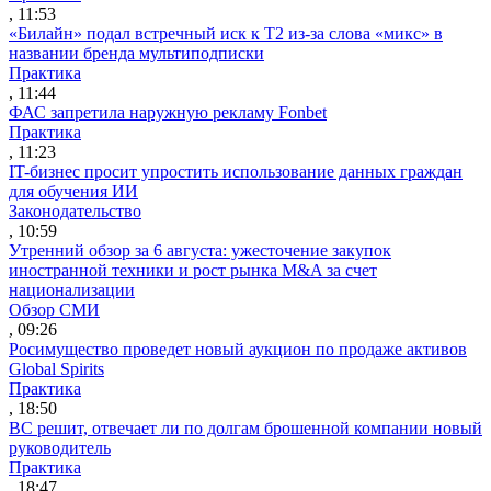
, 11:53
«Билайн» подал встречный иск к Т2 из-за слова «микс» в
названии бренда мультиподписки
Практика
, 11:44
ФАС запретила наружную рекламу Fonbet
Практика
, 11:23
IT-бизнес просит упростить использование данных граждан
для обучения ИИ
Законодательство
, 10:59
Утренний обзор за 6 августа: ужесточение закупок
иностранной техники и рост рынка M&A за счет
национализации
Обзор СМИ
, 09:26
Росимущество проведет новый аукцион по продаже активов
Global Spirits
Практика
, 18:50
ВС решит, отвечает ли по долгам брошенной компании новый
руководитель
Практика
, 18:47