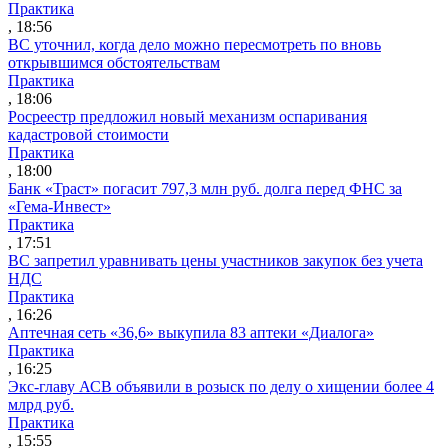
Практика
, 18:56
ВС уточнил, когда дело можно пересмотреть по вновь
открывшимся обстоятельствам
Практика
, 18:06
Росреестр предложил новый механизм оспаривания
кадастровой стоимости
Практика
, 18:00
Банк «Траст» погасит 797,3 млн руб. долга перед ФНС за
«Гема-Инвест»
Практика
, 17:51
ВС запретил уравнивать цены участников закупок без учета
НДС
Практика
, 16:26
Аптечная сеть «36,6» выкупила 83 аптеки «Диалога»
Практика
, 16:25
Экс-главу АСВ объявили в розыск по делу о хищении более 4
млрд руб.
Практика
, 15:55