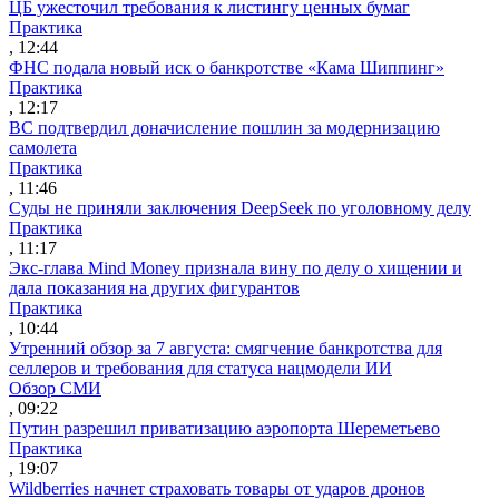
ЦБ ужесточил требования к листингу ценных бумаг
Практика
, 12:44
ФНС подала новый иск о банкротстве «Кама Шиппинг»
Практика
, 12:17
ВС подтвердил доначисление пошлин за модернизацию
самолета
Практика
, 11:46
Суды не приняли заключения DeepSeek по уголовному делу
Практика
, 11:17
Экс-глава Mind Money признала вину по делу о хищении и
дала показания на других фигурантов
Практика
, 10:44
Утренний обзор за 7 августа: смягчение банкротства для
селлеров и требования для статуса нацмодели ИИ
Обзор СМИ
, 09:22
Путин разрешил приватизацию аэропорта Шереметьево
Практика
, 19:07
Wildberries начнет страховать товары от ударов дронов