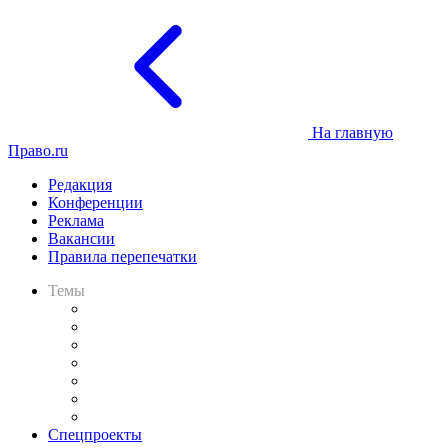
На главную
Право.ru
Редакция
Конференции
Реклама
Вакансии
Правила перепечатки
Темы
Практика
Законодательство
Процесс
Исследования
Рынок юридических услуг
Юридическое сообщество
Важнейшие правовые темы в прессе
Спецпроекты