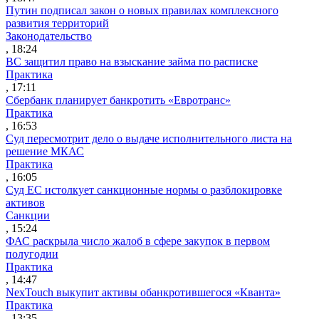
Путин подписал закон о новых правилах комплексного
развития территорий
Законодательство
, 18:24
ВС защитил право на взыскание займа по расписке
Практика
, 17:11
Сбербанк планирует банкротить «Евротранс»
Практика
, 16:53
Суд пересмотрит дело о выдаче исполнительного листа на
решение МКАС
Практика
, 16:05
Суд ЕС истолкует санкционные нормы о разблокировке
активов
Санкции
, 15:24
ФАС раскрыла число жалоб в сфере закупок в первом
полугодии
Практика
, 14:47
NexTouch выкупит активы обанкротившегося «Кванта»
Практика
, 13:35