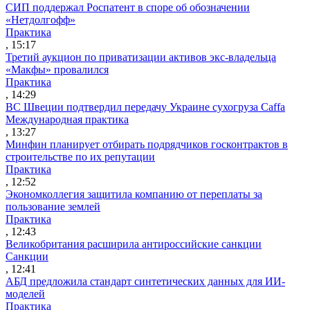
СИП поддержал Роспатент в споре об обозначении
«Нетдолгофф»
Практика
, 15:17
Третий аукцион по приватизации активов экс-владельца
«Макфы» провалился
Практика
, 14:29
ВС Швеции подтвердил передачу Украине сухогруза Caffa
Международная практика
, 13:27
Минфин планирует отбирать подрядчиков госконтрактов в
строительстве по их репутации
Практика
, 12:52
Экономколлегия защитила компанию от переплаты за
пользование землей
Практика
, 12:43
Великобритания расширила антироссийские санкции
Санкции
, 12:41
АБД предложила стандарт синтетических данных для ИИ-
моделей
Практика