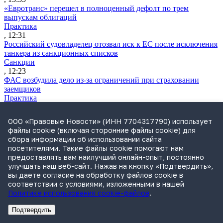
«Евротранс» перешел в полноценный дефолт по трем
выпускам облигаций
Практика
, 12:31
Российский судовладелец отозвал иск к ЕС после исключения
танкера из санкционных списков
Санкции
, 12:23
ФАС возбудила дело из-за ограничений при страховании
заемщиков
Практика
, 12:06
Самарская ККС приняла отставку главы облсуда Шилова
ООО «Правовые Новости» (ИНН 7704317790) использует
после проверки Генпрокуратуры
файлы cookie (включая сторонние файлы cookie) для
Судьи
сбора информации об использовании сайта
, 11:48
посетителями. Такие файлы cookie помогают нам
ВККС открыла семь новых вакансий
предоставлять вам наилучший онлайн-опыт, постоянно
Судьи
улучшать наш веб-сайт. Нажав на кнопку «Подтвердить»,
, 11:28
вы даете согласие на обработку файлов cookie в
Власти обсуждают варианты приватизации «Сирены-Трэвел»
соответствии с условиями, изложенными в нашей
Практика
Политике использования cookie-файлов
.
, 10:50
Утренний обзор за 5 августа: поправки о защите контента при
Подтвердить
обучении нейросетей и правила «социальных» СЗПК
Реклама
Адвокатское бюро Санкт-Петербурга «Вертикаль» ИНН 7841290773
Реклама
АО"Право.ру" ИНН: 7708095468