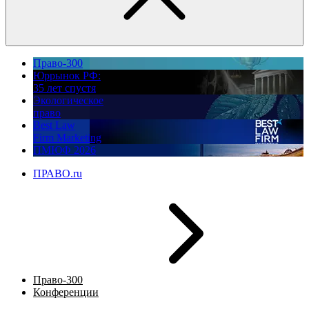
Право-300
Юррынок РФ:
35 лет спустя
Экологическое
право
Best Law
Firm Marketing
ПМЮФ 2026
ПРАВО.ru
Право-300
Конференции