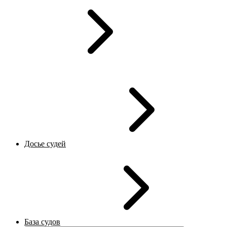
Досье судей
База судов