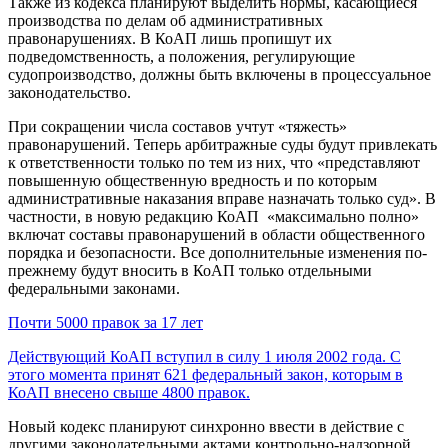
Также из кодекса планируют выделить нормы, касающиеся
производства по делам об административных
правонарушениях. В КоАП лишь пропишут их
подведомственность, а положения, регулирующие
судопроизводство, должны быть включены в процессуальное
законодательство.
При сокращении числа составов учтут «тяжесть»
правонарушений. Теперь арбитражные суды будут привлекать
к ответственности только по тем из них, что «представляют
повышенную общественную вредность и по которым
административные наказания вправе назначать только суд». В
частности, в новую редакцию КоАП «максимально полно»
включат составы правонарушений в области общественного
порядка и безопасности. Все дополнительные изменения по-
прежнему будут вносить в КоАП только отдельными
федеральными законами.
Почти 5000 правок за 17 лет
Действующий КоАП вступил в силу 1 июля 2002 года. С
этого момента принят 621 федеральный закон, которым в
КоАП внесено свыше 4800 правок.
Новый кодекс планируют синхронно ввести в действие с
другими законодательными актами контрольно-надзорной