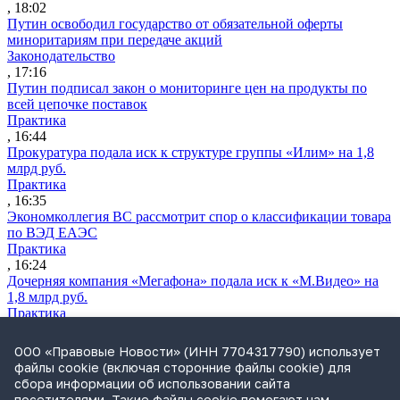
, 18:02
Путин освободил государство от обязательной оферты
миноритариям при передаче акций
Законодательство
, 17:16
Путин подписал закон о мониторинге цен на продукты по
всей цепочке поставок
Практика
, 16:44
Прокуратура подала иск к структуре группы «Илим» на 1,8
млрд руб.
Практика
, 16:35
Экономколлегия ВС рассмотрит спор о классификации товара
по ВЭД ЕАЭС
Практика
, 16:24
Дочерняя компания «Мегафона» подала иск к «М.Видео» на
1,8 млрд руб.
Практика
, 15:50
СИП проверит отмену патента на систему управления
ООО «Правовые Новости» (ИНН 7704317790) использует
устройствами после возражений «Яндекса»
файлы cookie (включая сторонние файлы cookie) для
Практика
сбора информации об использовании сайта
, 15:17
посетителями. Такие файлы cookie помогают нам