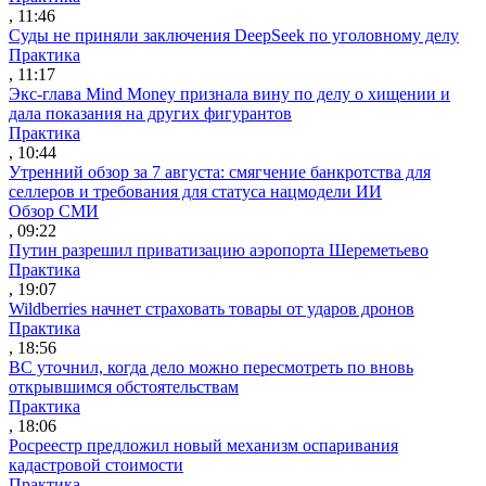
, 11:46
Суды не приняли заключения DeepSeek по уголовному делу
Практика
, 11:17
Экс-глава Mind Money признала вину по делу о хищении и
дала показания на других фигурантов
Практика
, 10:44
Утренний обзор за 7 августа: смягчение банкротства для
селлеров и требования для статуса нацмодели ИИ
Обзор СМИ
, 09:22
Путин разрешил приватизацию аэропорта Шереметьево
Практика
, 19:07
Wildberries начнет страховать товары от ударов дронов
Практика
, 18:56
ВС уточнил, когда дело можно пересмотреть по вновь
открывшимся обстоятельствам
Практика
, 18:06
Росреестр предложил новый механизм оспаривания
кадастровой стоимости
Практика