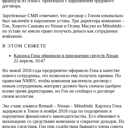
француза из NMBV произошло с нарушением трудового
договора.
Зарубежные СМИ отмечают, что договор с Гоном изначально
был заключён в нарушение устава. Три директора компании –
Гон, Хирото Саикава из Nissan и Осаму Масуко из Mitsubishi –
по уставу не имели право получать деньги как сотрудники
компании.
В ЭТОМ СЮЖЕТЕ
Карлоса Гона обвинили в присвоении средств Nissan
22 апреля, 10:47
Но зимой 2018 года предприятие оформило Гона в качестве
нового сотрудника, это позволило ему получать премии. По
правилам NMBV, чтобы компания заключила договор с
новым сотрудником, контракт должен быть сначала одобрен
всеми тремя директорами, но Гон не сообщил о договоре
своим коллегам.
Экс-главу альянса Renault – Nissan – Mitsubishi Карлоса Гона
задержали в Токио в ноябре 2018 года по подозрению в
нарушении финансового законодательства. Его обвиняют в
махинациях со средствами компании и сокрытии доходов. По
версии следствия, Гон при содействии бывшего члена совета