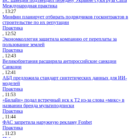
ВС Швеции подтвердил передачу Украине сухогруза Caffa
Международная практика
, 13:27
Минфин планирует отбирать подрядчиков госконтрактов в
строительстве по их репутации
Практика
, 12:52
Экономколлегия защитила компанию от переплаты за
пользование землей
Практика
, 12:43
Великобритания расширила антироссийские санкции
Санкции
, 12:41
АБД предложила стандарт синтетических данных для ИИ-
моделей
Практика
, 11:53
«Билайн» подал встречный иск к Т2 из-за слова «микс» в
названии бренда мультиподписки
Практика
, 11:44
ФАС запретила наружную рекламу Fonbet
Практика
, 11:23