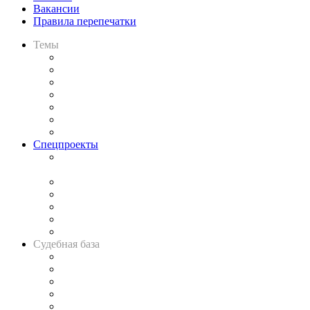
Вакансии
Правила перепечатки
Темы
Практика
Законодательство
Процесс
Исследования
Рынок юридических услуг
Юридическое сообщество
Важнейшие правовые темы в прессе
Спецпроекты
Подкаст «В здравом уме
и твёрдой памяти»
Legal Design
Банкротная панорама
Советы для литигаторов
Сговоры на торгах
Авто
Судебная база
Картотека арбитражных дел
Решения арбитражных судов
Календарь рассмотрения арбитражных дел
Досье судей
Информация о судах