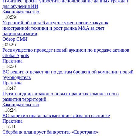
IT-бизнес просит упростить использование данных граждан
для обучения ИИ
Законодательство
, 10:59
Утренний обзор за 6 августа: ужесточение закупок
иностранной техники и рост рынка M&A за счет
национализации
Обзор СМИ
, 09:26
Росимущество проведет новый аукцион по продаже активов
Global Spirits
Практика
, 18:50
ВС решит, отвечает ли по долгам брошенной компании новый
руководитель
Практика
, 18:47
Путин подписал закон о новых правилах комплексного
развития территорий
Законодательство
, 18:24
ВС защитил право на взыскание займа по расписке
Практика
, 17:11
Сбербанк планирует банкротить «Евротранс»