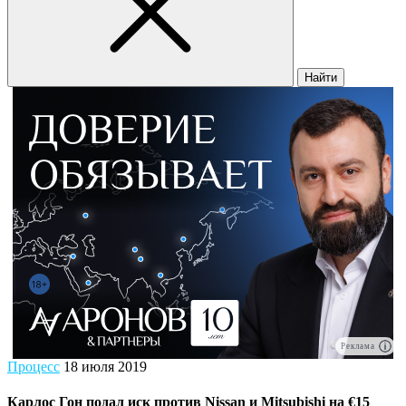
Найти
Реклама
Процесс
18 июля 2019
Карлос Гон подал иск против Nissan и Mitsubishi на €15