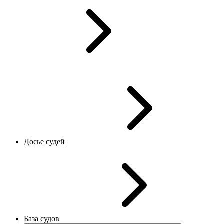
Досье судей
База судов