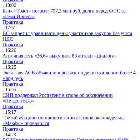
, 18:00
Банк «Траст» погасит 797,3 млн руб. долга перед ФНС за
«Гема-Инвест»
Практика
, 17:51
ВС запретил уравнивать цены участников закупок без учета
НДС
Практика
, 16:26
Аптечная сеть «36,6» выкупила 83 аптеки «Диалога»
Практика
, 16:25
Экс-главу АСВ объявили в розыск по делу о хищении более 4
млрд руб.
Практика
, 15:55
СИП поддержал Роспатент в споре об обозначении
«Нетдолгофф»
Практика
, 15:17
Третий аукцион по приватизации активов экс-владельца
«Макфы» провалился
Практика
, 14:29