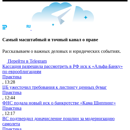
Cамый масштабный и точный канал о праве
Рассказываем о важных деловых и юридических событиях.
Перейти в Telegram
Кассация разрешила рассмотреть в РФ иск к «Альфа-Банку»
по еврооблигациям
Практика
, 13:28
ЦБ ужесточил требования к листингу ценных бумаг
Практика
, 12:44
ФНС подала новый иск о банкротстве «Кама Шиппинг»
Практика
, 12:17
ВС подтвердил доначисление пошлин за модернизацию
самолета
Практика