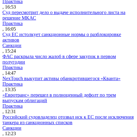
Практика
, 16:53
Суд пересмотрит дело о выдаче исполнительного листа на
решение МКАС
Практика
, 16:05
Суд ЕС истолкует санкционные нормы о разблокировке
активов
Санкции
, 15:24
ФАС раскрыла число жалоб в сфере закупок в первом
полугодии
Практика
, 14:47
NexTouch выкупит активы обанкротившегося «Кванта»
Практика
, 13:35
«Евротранс» перешел в полноценный дефолт по трем
выпускам облигаций
Практика
, 12:31
Российский судовладелец отозвал иск к ЕС после исключения
танкера из санкционных списков
Санкции
, 12:23