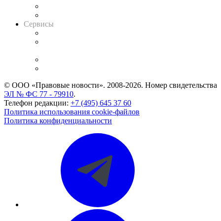
RSS лента новостей
Вакансии для юристов
Сервисы
Справочно-правовая система
Casebook: мониторинг дел
и компаний
Caselook: поиск и анализ практики
CASE.ONE: управление юридической службой
© ООО «Правовые новости». 2008-2026.
Номер свидетельства
ЭЛ № ФС 77 - 79910
.
Телефон редакции:
+7 (495) 645 37 60
Политика использования cookie-файлов
Политика конфиденциальности