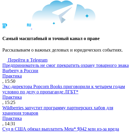
Cамый масштабный и точный канал о праве
Рассказываем о важных деловых и юридических событиях.
Перейти в Telegram
Предприниматель не смог прекратить охрану товарного знака
Burberry в России
Практика
, 15:50
Экс-директора Popcorn Books приговорили к четырем годам
условно по делу о пропаганде ЛГБТ*
Практика
, 15:25
Wildberries запустит программу партнерских хабов для
хранения товаров
Практика
, 14:31
Суд в США обязал выплатить Meta* $942 млн из-за вреда