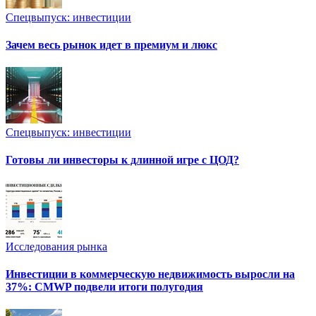
Спецвыпуск: инвестиции
Зачем весь рынок идет в премиум и люкс
Спецвыпуск: инвестиции
Готовы ли инвесторы к длинной игре с ЦОД?
Исследования рынка
Инвестиции в коммерческую недвижимость выросли на
37%: CMWP подвели итоги полугодия