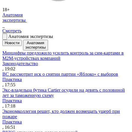
18+
Анатомия
экспертизы
Смотреть
Анатомия экспертизы
Новости
Анатомия
экспертизы
Минцифры предложило усилить контроль за сим-картами в
M2M-устройствах компаний
Законодательство
, 19:02
ВС рассмотрит иск о снятии партии «Яблоко» с выборов
Практика
, 17:55
Экс-владельца бутика Cartier осудили на девять с половиной
лет за таможенную схему
Практика
, 17:18
Экономколлегия решит, кто должен возмещать ущерб при
пожаре
Практика
, 16:51