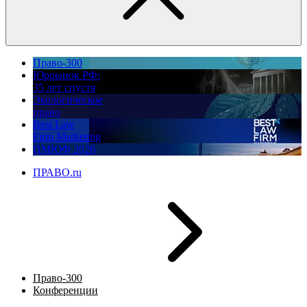
Право-300
Юррынок РФ:
35 лет спустя
Экологическое
право
Best Law
Firm Marketing
ПМЮФ 2026
ПРАВО.ru
Право-300
Конференции