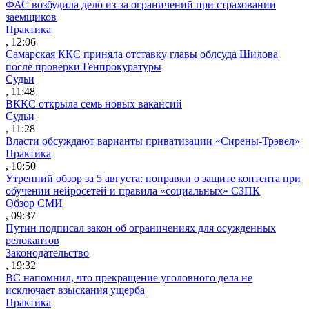
ФАС возбудила дело из-за ограничений при страховании
заемщиков
Практика
, 12:06
Самарская ККС приняла отставку главы облсуда Шилова
после проверки Генпрокуратуры
Судьи
, 11:48
ВККС открыла семь новых вакансий
Судьи
, 11:28
Власти обсуждают варианты приватизации «Сирены-Трэвел»
Практика
, 10:50
Утренний обзор за 5 августа: поправки о защите контента при
обучении нейросетей и правила «социальных» СЗПК
Обзор СМИ
, 09:37
Путин подписал закон об ограничениях для осужденных
релокантов
Законодательство
, 19:32
ВС напомнил, что прекращение уголовного дела не
исключает взыскания ущерба
Практика