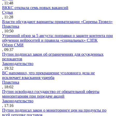
, 11:48
ВККС открыла семь новых вакансий
Судьи
, 11:28
Власти обсуждают варианты приватизации «Сирены-Трэвел»
Практика
, 10:50
Утренний обзор за 5 августа: поправки о защите контента при
обучении нейросетей и правила «социальных» СЗПК
Обзор СМИ
, 09:37
Путин подписал закон об ограничениях для осужденных
релокантов
Законодательство
, 19:32
ВС напомнил, что прекращение уголовного дела не
исключает взыскания ущерба
Практика
, 18:02
Путин освободил государство от обязательной оферты
миноритариям при передаче акций
Законодательство
, 17:16
Путин подписал закон о мониторинге цен на продукты по
всей цепочке поставок