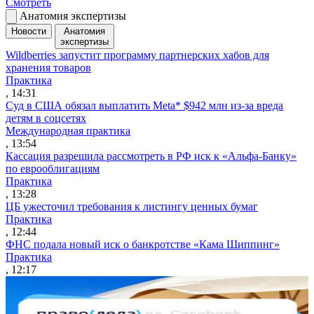
Смотреть
Анатомия экспертизы
Новости
Анатомия
экспертизы
Wildberries запустит программу партнерских хабов для
хранения товаров
Практика
, 14:31
Суд в США обязал выплатить Meta* $942 млн из-за вреда
детям в соцсетях
Международная практика
, 13:54
Кассация разрешила рассмотреть в РФ иск к «Альфа-Банку»
по еврооблигациям
Практика
, 13:28
ЦБ ужесточил требования к листингу ценных бумаг
Практика
, 12:44
ФНС подала новый иск о банкротстве «Кама Шиппинг»
Практика
, 12:17