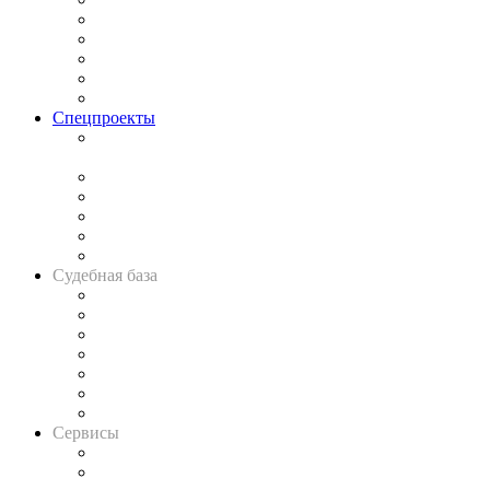
Процесс
Исследования
Рынок юридических услуг
Юридическое сообщество
Важнейшие правовые темы в прессе
Спецпроекты
Подкаст «В здравом уме
и твёрдой памяти»
Legal Design
Банкротная панорама
Советы для литигаторов
Сговоры на торгах
Авто
Судебная база
Картотека арбитражных дел
Решения арбитражных судов
Календарь рассмотрения арбитражных дел
Досье судей
Информация о судах
RSS лента новостей
Вакансии для юристов
Сервисы
Справочно-правовая система
Casebook: мониторинг дел