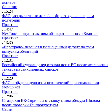
активов
Санкции
, 15:24
ФАС раскрыла число жалоб в сфере закупок в первом
полугодии
Практика
, 14:47
NexTouch выкупит активы обанкротившегося «Кванта»
Практика
, 13:35
«Евротранс» перешел в полноценный дефолт по трем
выпускам облигаций
Практика
, 12:31
Российский судовладелец отозвал иск к ЕС после исключения
танкера из санкционных списков
Санкции
, 12:23
ФАС возбудила дело из-за ограничений при страховании
заемщиков
Практика
, 12:06
Самарская ККС приняла отставку главы облсуда Шилова
после проверки Генпрокуратуры
Судьи