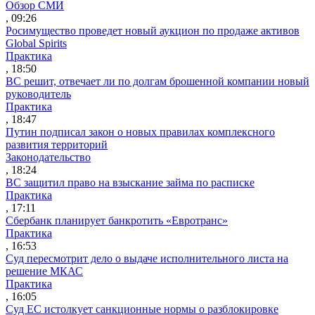
Обзор СМИ
, 09:26
Росимущество проведет новый аукцион по продаже активов
Global Spirits
Практика
, 18:50
ВС решит, отвечает ли по долгам брошенной компании новый
руководитель
Практика
, 18:47
Путин подписал закон о новых правилах комплексного
развития территорий
Законодательство
, 18:24
ВС защитил право на взыскание займа по расписке
Практика
, 17:11
Сбербанк планирует банкротить «Евротранс»
Практика
, 16:53
Суд пересмотрит дело о выдаче исполнительного листа на
решение МКАС
Практика
, 16:05
Суд ЕС истолкует санкционные нормы о разблокировке