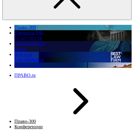
Право-300
Юррынок РФ:
35 лет спустя
Экологическое
право
Best Law
Firm Marketing
ПМЮФ 2026
ПРАВО.ru
Право-300
Конференции