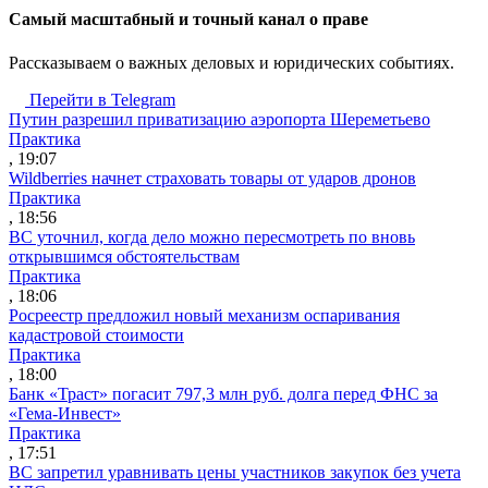
Cамый масштабный и точный канал о праве
Рассказываем о важных деловых и юридических событиях.
Перейти в Telegram
Путин разрешил приватизацию аэропорта Шереметьево
Практика
, 19:07
Wildberries начнет страховать товары от ударов дронов
Практика
, 18:56
ВС уточнил, когда дело можно пересмотреть по вновь
открывшимся обстоятельствам
Практика
, 18:06
Росреестр предложил новый механизм оспаривания
кадастровой стоимости
Практика
, 18:00
Банк «Траст» погасит 797,3 млн руб. долга перед ФНС за
«Гема-Инвест»
Практика
, 17:51
ВС запретил уравнивать цены участников закупок без учета