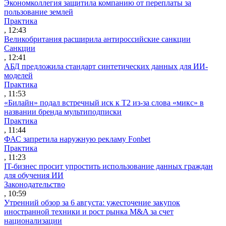
Экономколлегия защитила компанию от переплаты за
пользование землей
Практика
, 12:43
Великобритания расширила антироссийские санкции
Санкции
, 12:41
АБД предложила стандарт синтетических данных для ИИ-
моделей
Практика
, 11:53
«Билайн» подал встречный иск к Т2 из-за слова «микс» в
названии бренда мультиподписки
Практика
, 11:44
ФАС запретила наружную рекламу Fonbet
Практика
, 11:23
IT-бизнес просит упростить использование данных граждан
для обучения ИИ
Законодательство
, 10:59
Утренний обзор за 6 августа: ужесточение закупок
иностранной техники и рост рынка M&A за счет
национализации