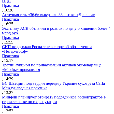
НДС
Практика
, 16:26
Аптечная сеть «36,6» выкупила 83 аптеки «Диалога»
Практика
, 16:25
Экс-главу АСВ объявили в розыск по делу о хищении более 4
млрд руб.
Практика
, 15:55
СИП поддержал Роспатент в споре об обозначении
«Нетдолгофф»
Практика
, 15:17
Третий аукцион по приватизации активов экс-владельца
«Макфы» провалился
Практика
, 14:29
ВС Швеции подтвердил передачу Украине сухогруза Caffa
Международная практика
, 13:27
Минфин планирует отбирать подрядчиков госконтрактов в
строительстве по их репутации
Практика
, 12:52