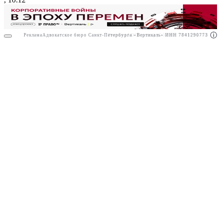
Реклама
Адвокатское бюро Санкт-Петербурга «Вертикаль» ИНН 7841290773
Реклама
АО"Право.ру" ИНН: 7708095468