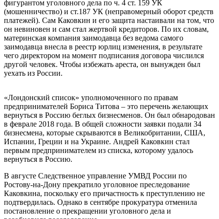
фигурантом уголовного дела по ч. 4 ст. 159 УК
(мошенничество) и ст.187 УК (неправомерный оборот средств
платежей). Сам Каковкин и его защита настаивали на том, что
он невиновен и сам стал жертвой кредиторов. По их словам,
материнская компания заимодавца без ведома самого
заимодавца внесла в реестр юрлиц изменения, в результате
чего директором на момент подписания договора числился
другой человек. Чтобы избежать ареста, он вынужден был
уехать из России.
«Лондонский список» уполномоченного по правам
предпринимателей Бориса Титова – это перечень желающих
вернуться в Россию беглых бизнесменов. Он был обнародован
в феврале 2018 года. В общей сложности заявки подали 34
бизнесмена, которые скрываются в Великобритании, США,
Испании, Греции и на Украине. Андрей Каковкин стал
первым предпринимателем из списка, которому удалось
вернуться в Россию.
В августе Следственное управление УМВД России по
Ростову-на-Дону прекратило уголовное преследование
Каковкина, поскольку его причастность к преступлению не
подтвердилась. Однако в сентябре прокуратура отменила
постановление о прекращении уголовного дела и