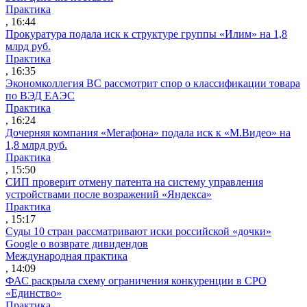
Практика
, 16:44
Прокуратура подала иск к структуре группы «Илим» на 1,8
млрд руб.
Практика
, 16:35
Экономколлегия ВС рассмотрит спор о классификации товара
по ВЭД ЕАЭС
Практика
, 16:24
Дочерняя компания «Мегафона» подала иск к «М.Видео» на
1,8 млрд руб.
Практика
, 15:50
СИП проверит отмену патента на систему управления
устройствами после возражений «Яндекса»
Практика
, 15:17
Суды 10 стран рассматривают иски российской «дочки»
Google о возврате дивидендов
Международная практика
, 14:09
ФАС раскрыла схему ограничения конкуренции в СРО
«Единство»
Практика