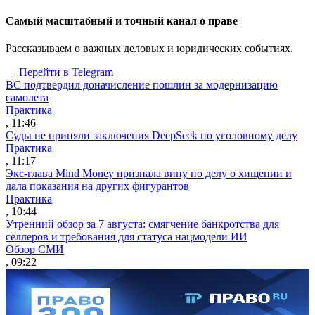
Cамый масштабный и точный канал о праве
Рассказываем о важных деловых и юридических событиях.
Перейти в Telegram
ВС подтвердил доначисление пошлин за модернизацию
самолета
Практика
, 11:46
Суды не приняли заключения DeepSeek по уголовному делу
Практика
, 11:17
Экс-глава Mind Money признала вину по делу о хищении и
дала показания на других фигурантов
Практика
, 10:44
Утренний обзор за 7 августа: смягчение банкротства для
селлеров и требования для статуса нацмодели ИИ
Обзор СМИ
, 09:22