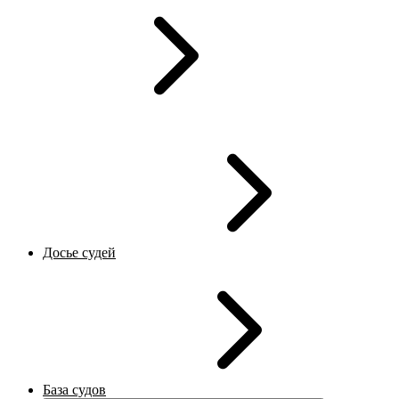
Досье судей
База судов