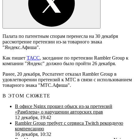
Палата по патентным спорам перенесла на 30 декабря
рассмотрение претензии из-за товарного знака
"Яндекс.Афиша".
Как пишет
ТАСС
, заседание по претензии Rambler Group к
компании "Яндекс" должно было пройти 26 декабря.
Ранее, 20 декабря, Роспатент отказал Rambler Group в
удовлетворении претензий к МТС в связи с использованием
товарного знака "МТС.Афиша".
В ЭТОМ СЮЖЕТЕ
В офисе Nginx прошел обыск из-за претензий
«Рамблера» о нарушении авторских прав
12 декабря, 19:42
Rambler Group требует с сервиса Twitch рекордную
компенсацию
16 декабря, 10:32