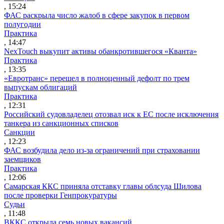
, 15:24
ФАС раскрыла число жалоб в сфере закупок в первом
полугодии
Практика
, 14:47
NexTouch выкупит активы обанкротившегося «Кванта»
Практика
, 13:35
«Евротранс» перешел в полноценный дефолт по трем
выпускам облигаций
Практика
, 12:31
Российский судовладелец отозвал иск к ЕС после исключения
танкера из санкционных списков
Санкции
, 12:23
ФАС возбудила дело из-за ограничений при страховании
заемщиков
Практика
, 12:06
Самарская ККС приняла отставку главы облсуда Шилова
после проверки Генпрокуратуры
Судьи
, 11:48
ВККС открыла семь новых вакансий