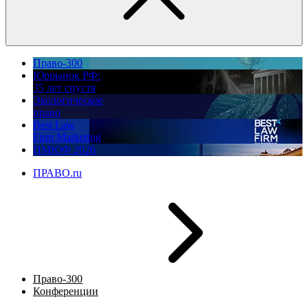
Право-300
Юррынок РФ:
35 лет спустя
Экологическое
право
Best Law
Firm Marketing
ПМЮФ 2026
ПРАВО.ru
Право-300
Конференции