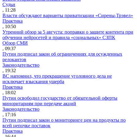
Судьи
, 11:28
Власти обсуждают варианты приватизации «Сирены-Трэвел»
Практика
, 10:50
Утренний обзор за 5 августа: поправки о защите контента при
обучении нейросетей и правила «социальных» СЗПК
Обзор СМИ
, 09:37
Путин подписал закон об ограничениях для осужденных
релокантов
Законодательство
, 19:32
ВС напомнил, что прекращение уголовного дела не
исключает взыскания ущерба
Практика
, 18:02
Путин освободил государство от обязательной оферты
миноритариям при передаче акций
Законодательство
, 17:16
Путин подписал закон о мониторинге цен на продукты по
всей цепочке поставок
Практика
, 16:44