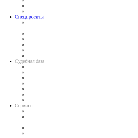
Рынок юридических услуг
Юридическое сообщество
Важнейшие правовые темы в прессе
Спецпроекты
Подкаст «В здравом уме
и твёрдой памяти»
Legal Design
Банкротная панорама
Советы для литигаторов
Сговоры на торгах
Авто
Судебная база
Картотека арбитражных дел
Решения арбитражных судов
Календарь рассмотрения арбитражных дел
Досье судей
Информация о судах
RSS лента новостей
Вакансии для юристов
Сервисы
Справочно-правовая система
Casebook: мониторинг дел
и компаний
Caselook: поиск и анализ практики
CASE.ONE: управление юридической службой