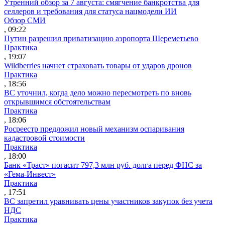
Утренний обзор за 7 августа: смягчение банкротства для
селлеров и требования для статуса нацмодели ИИ
Обзор СМИ
, 09:22
Путин разрешил приватизацию аэропорта Шереметьево
Практика
, 19:07
Wildberries начнет страховать товары от ударов дронов
Практика
, 18:56
ВС уточнил, когда дело можно пересмотреть по вновь
открывшимся обстоятельствам
Практика
, 18:06
Росреестр предложил новый механизм оспаривания
кадастровой стоимости
Практика
, 18:00
Банк «Траст» погасит 797,3 млн руб. долга перед ФНС за
«Гема-Инвест»
Практика
, 17:51
ВС запретил уравнивать цены участников закупок без учета
НДС
Практика