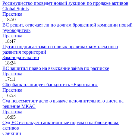
Росимущество проведет новый аукцион по продаже активов
Global Spirits
Практика
, 18:50
ВС решит, отвечает ли по долгам брошенной компании новый
руководитель
Практика
, 18:47
Путин подписал закон о новых правилах комплексного
развития территорий
Законодательство
, 18:24
ВС защитил право на взыскание займа по расписке
Практика
, 17:11
Сбербанк планирует банкротить «Евротранс»
Практика
, 16:53
Суд пересмотрит дело о выдаче исполнительного листа на
решение МКАС
Практика
, 16:05
Суд ЕС истолкует санкционные нормы о разблокировке
активов
Санкции