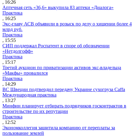
, 16:26
Аптечная сеть «36,6» выкупила 83 аптеки «Диалога»
Практика
, 16:25
Экс-главу АСВ объявили в розыск по делу о хищении более 4
млрд руб.
Практика
, 15:55
СИП поддержал Роспатент в споре об обозначении
«Нетдолгофф»
Практика
, 15:17
Третий аукцион по приватизации активов экс-владельца
«Макфы» провалился
Практика
, 14:29
ВС Швеции подтвердил передачу Украине сухогруза Caffa
Международная практика
, 13:27
Минфин планирует отбирать подрядчиков госконтрактов в
строительстве по их репутации
Практика
, 12:52
Экономколлегия защитила компанию от переплаты за
пользование землей