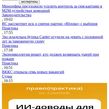
экспертизы
Минцифры предложило усилить контроль за сим-картами в
M2M-устройствах компаний
Законодательство
, 19:02
ВС рассмотрит иск о снятии партии «Яблоко» с выборов
Практика
, 17:55
Экс-владельца бутика Cartier осудили на девять с половиной
лет за таможенную схему
Практика
, 17:18
Экономколлегия решит, кто должен возмещать ущерб при
пожаре
Практика
, 16:51
ВККС открыла семь новых вакансий
Судьи
, 16:15