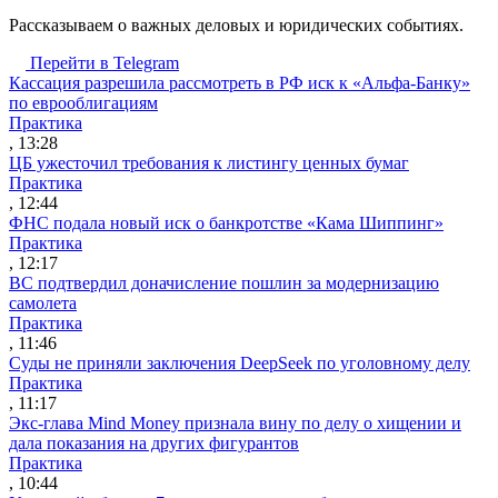
Рассказываем о важных деловых и юридических событиях.
Перейти в Telegram
Кассация разрешила рассмотреть в РФ иск к «Альфа-Банку»
по еврооблигациям
Практика
, 13:28
ЦБ ужесточил требования к листингу ценных бумаг
Практика
, 12:44
ФНС подала новый иск о банкротстве «Кама Шиппинг»
Практика
, 12:17
ВС подтвердил доначисление пошлин за модернизацию
самолета
Практика
, 11:46
Суды не приняли заключения DeepSeek по уголовному делу
Практика
, 11:17
Экс-глава Mind Money признала вину по делу о хищении и
дала показания на других фигурантов
Практика
, 10:44