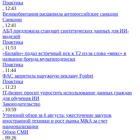
Практика
, 12:43
Великобритания расширила антироссийские санкции
Санкции
, 12:41
АБД предложила стандарт синтетических данных для ИИ-
моделей
Практика
, 11:53
«Билайн» подал встречный иск к Т2 из-за слова «микс» в
названии бренда мультиподписки
Практика
, 11:44
ФАС запретила наружную рекламу Fonbet
Практика
, 11:23
IT-бизнес просит упростить использование данных граждан
для обучения ИИ
Законодательство
, 10:59
Утренний обзор за 6 августа: ужесточение закупок
иностранной техники и рост рынка M&A за счет
национализации
Обзор СМИ
, 09:26