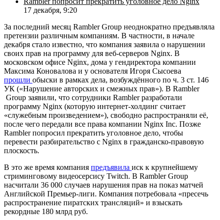
Rambler попросит прекратить уголовное дело Nginx
17 декабря, 9:20
За последний месяц Rambler Group неоднократно предъявляла
претензии различным компаниям. В частности, в начале
декабря стало известно, что компания заявила о нарушении
своих прав на программу для веб-серверов Nginx. В
московском офисе Nginx, дома у гендиректора компании
Максима Коновалова и у основателя Игоря Сысоева
прошли
обыски в рамках дела, возбуждённого по ч. 3 ст. 146
УК («Нарушение авторских и смежных прав»). В Rambler
Group заявили, что сотрудники Rambler разработали
программу Nginx (которую интернет-холдинг считает
«служебным произведением»), свободно распространяли её,
после чего передали все права компании Nginx Inc. Позже
Rambler попросил прекратить уголовное дело, чтобы
перевести разбирательство с Nginx в гражданско-правовую
плоскость.
В это же время компания
предъявила
иск к крупнейшему
стриминговому видеосерсису Twitch. В Rambler Group
насчитали 36 000 случаев нарушения прав на показ матчей
Английской Премьер-лиги. Компания потребовала «пресечь
распространение пиратских трансляций» и взыскать
рекордные 180 млрд руб.