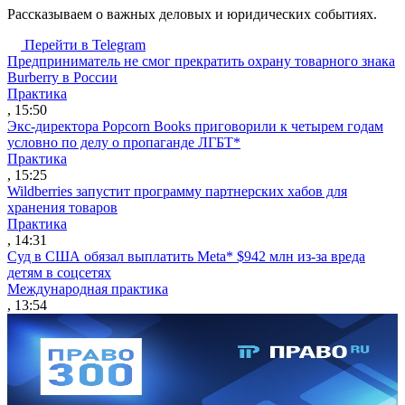
Рассказываем о важных деловых и юридических событиях.
Перейти в Telegram
Предприниматель не смог прекратить охрану товарного знака
Burberry в России
Практика
, 15:50
Экс-директора Popcorn Books приговорили к четырем годам
условно по делу о пропаганде ЛГБТ*
Практика
, 15:25
Wildberries запустит программу партнерских хабов для
хранения товаров
Практика
, 14:31
Суд в США обязал выплатить Meta* $942 млн из-за вреда
детям в соцсетях
Международная практика
, 13:54