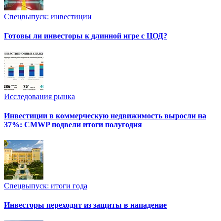
Спецвыпуск: инвестиции
Готовы ли инвесторы к длинной игре с ЦОД?
Исследования рынка
Инвестиции в коммерческую недвижимость выросли на
37%: CMWP подвели итоги полугодия
Спецвыпуск: итоги года
Инвесторы переходят из защиты в нападение