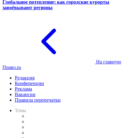
Глобальное потепление: как городские курорты
завоёвывают регионы
На главную
Право.ru
Редакция
Конференции
Реклама
Вакансии
Правила перепечатки
Темы
Практика
Законодательство
Процесс
Исследования