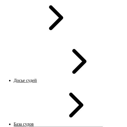
Досье судей
База судов